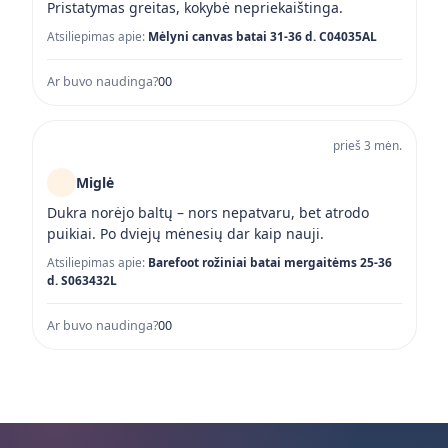
Pristatymas greitas, kokybė nepriekaištinga.
Atsiliepimas apie:
Mėlyni canvas batai 31-36 d. C04035AL
Ar buvo naudinga?
0
0
prieš 3 mėn.
Miglė
Dukra norėjo baltų – nors nepatvaru, bet atrodo
puikiai. Po dviejų mėnesių dar kaip nauji.
Atsiliepimas apie:
Barefoot rožiniai batai mergaitėms 25-36
d. S063432L
Ar buvo naudinga?
0
0