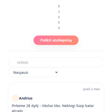
8
2
0
0
0
Palikti atsiliepimą
Ieškoti atsiliepimuose
Rikiuoti atsiliepimus
prieš 2 mėn.
Andrius
Pirkome 28 dydį – tiksliai tiko. Neblogi šiaip batai
atrodo