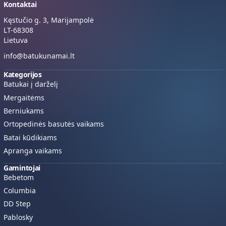
Kontaktai
Kęstučio g. 3, Marijampolė
LT-68308
Lietuva
info@batukunamai.lt
Kategorijos
Batukai į darželį
Mergaitėms
Berniukams
Ortopedinės basutės vaikams
Batai kūdikiams
Apranga vaikams
Gamintojai
Bebetom
Columbia
DD Step
Pablosky