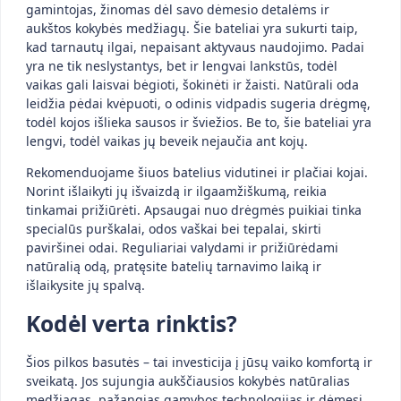
gamintojas, žinomas dėl savo dėmesio detalėms ir
aukštos kokybės medžiagų. Šie bateliai yra sukurti taip,
kad tarnautų ilgai, nepaisant aktyvaus naudojimo. Padai
yra ne tik neslystantys, bet ir lengvai lankstūs, todėl
vaikas gali laisvai bėgioti, šokinėti ir žaisti. Natūrali oda
leidžia pėdai kvėpuoti, o odinis vidpadis sugeria drėgmę,
todėl kojos išlieka sausos ir šviežios. Be to, šie bateliai yra
lengvi, todėl vaikas jų beveik nejaučia ant kojų.
Rekomenduojame šiuos batelius vidutinei ir plačiai kojai.
Norint išlaikyti jų išvaizdą ir ilgaamžiškumą, reikia
tinkamai prižiūrėti. Apsaugai nuo drėgmės puikiai tinka
specialūs purškalai, odos vaškai bei tepalai, skirti
paviršinei odai. Reguliariai valydami ir prižiūrėdami
natūralią odą, pratęsite batelių tarnavimo laiką ir
išlaikysite jų spalvą.
Kodėl verta rinktis?
Šios pilkos basutės – tai investicija į jūsų vaiko komfortą ir
sveikatą. Jos sujungia aukščiausios kokybės natūralias
medžiagas, pažangias gamybos technologijas ir dėmesį