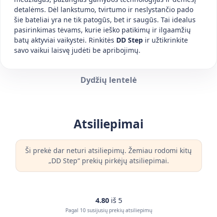
detalėms. Dėl lankstumo, tvirtumo ir neslystančio pado
šie bateliai yra ne tik patogūs, bet ir saugūs. Tai idealus
pasirinkimas tėvams, kurie ieško patikimų ir ilgaamžių
batų aktyviai vaikystei. Rinkitės
DD Step
ir užtikrinkite
savo vaikui laisvę judėti be apribojimų.
Dydžių lentelė
Atsiliepimai
Ši prekė dar neturi atsiliepimų. Žemiau rodomi kitų
„DD Step“ prekių pirkėjų atsiliepimai.
4.80
iš 5
Pagal 10 susijusių prekių atsiliepimų