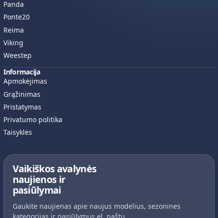
Panda
Ponte20
Reima
Viking
Weestep
Informacija
Apmokėjimas
Grąžinimas
Pristatymas
Privatumo politika
Taisyklės
Vaikiškos avalynės
naujienos ir
pasiūlymai
Gaukite naujienas apie naujus modelius, sezonines
kategorijas ir pasiūlymus el. paštu.