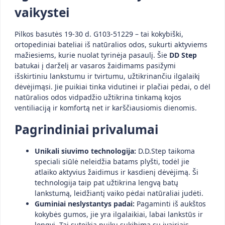
vaikystei
Pilkos basutės 19-30 d. G103-51229 – tai kokybiški,
ortopediniai bateliai iš natūralios odos, sukurti aktyviems
mažiesiems, kurie nuolat tyrinėja pasaulį. Šie
DD Step
batukai į darželį ar vasaros žaidimams pasižymi
išskirtiniu lankstumu ir tvirtumu, užtikrinančiu ilgalaikį
dėvėjimąsi. Jie puikiai tinka vidutinei ir plačiai pėdai, o dėl
natūralios odos vidpadžio užtikrina tinkamą kojos
ventiliaciją ir komfortą net ir karščiausiomis dienomis.
Pagrindiniai privalumai
Unikali siuvimo technologija:
D.D.Step taikoma
speciali siūlė neleidžia batams plyšti, todėl jie
atlaiko aktyvius žaidimus ir kasdienį dėvėjimą. Ši
technologija taip pat užtikrina lengvą batų
lankstumą, leidžiantį vaiko pėdai natūraliai judėti.
Guminiai neslystantys padai:
Pagaminti iš aukštos
kokybės gumos, jie yra ilgalaikiai, labai lankstūs ir
lengvi. Tai suteikia puikų sukibimą su įvairiais