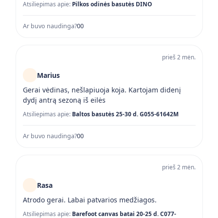
Atsiliepimas apie:
Pilkos odinės basutės DINO
Ar buvo naudinga?
0
0
prieš 2 mėn.
Marius
Gerai vėdinas, nešlapiuoja koja. Kartojam didenį
dydį antrą sezoną iš eilės
Atsiliepimas apie:
Baltos basutės 25-30 d. G055-61642M
Ar buvo naudinga?
0
0
prieš 2 mėn.
Rasa
Atrodo gerai. Labai patvarios medžiagos.
Atsiliepimas apie:
Barefoot canvas batai 20-25 d. C077-