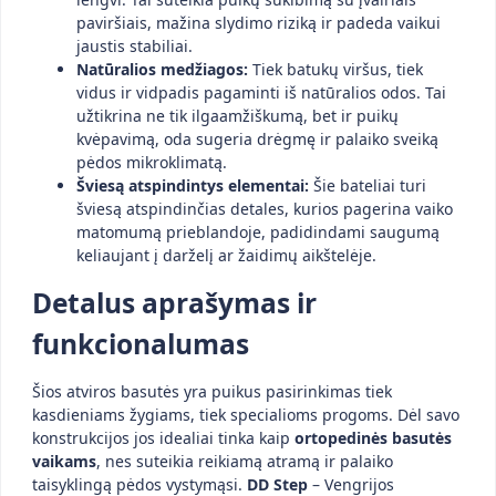
paviršiais, mažina slydimo riziką ir padeda vaikui
jaustis stabiliai.
Natūralios medžiagos:
Tiek batukų viršus, tiek
vidus ir vidpadis pagaminti iš natūralios odos. Tai
užtikrina ne tik ilgaamžiškumą, bet ir puikų
kvėpavimą, oda sugeria drėgmę ir palaiko sveiką
pėdos mikroklimatą.
Šviesą atspindintys elementai:
Šie bateliai turi
šviesą atspindinčias detales, kurios pagerina vaiko
matomumą prieblandoje, padidindami saugumą
keliaujant į darželį ar žaidimų aikštelėje.
Detalus aprašymas ir
funkcionalumas
Šios atviros basutės yra puikus pasirinkimas tiek
kasdieniams žygiams, tiek specialioms progoms. Dėl savo
konstrukcijos jos idealiai tinka kaip
ortopedinės basutės
vaikams
, nes suteikia reikiamą atramą ir palaiko
taisyklingą pėdos vystymąsi.
DD Step
– Vengrijos