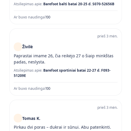
Atsiliepimas apie:
Barefoot balti batai 20-25 d. S070-52656B
Ar buvo naudinga?
0
0
prieš 3 mėn.
Živilė
Paprastai imame 26, čia reikėjo 27 o šiaip minkštas
padas, neslysta.
Atsiliepimas apie:
Barefoot sportiniai batai 22-27 d. F093-
51209E
Ar buvo naudinga?
0
0
prieš 3 mėn.
Tomas K.
Pirkau dvi poras – dukrai ir sūnui. Abu patenkinti.