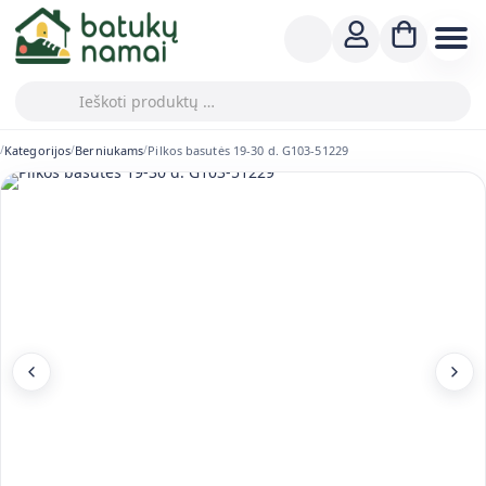
Kategorijos
Berniukams
Pilkos basutės 19-30 d. G103-51229
/
/
/