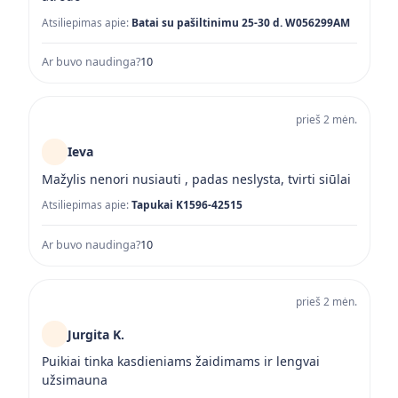
Atsiliepimas apie:
Batai su pašiltinimu 25-30 d. W056299AM
Ar buvo naudinga?
1
0
prieš 2 mėn.
Ieva
Mažylis nenori nusiauti , padas neslysta, tvirti siūlai
Atsiliepimas apie:
Tapukai K1596-42515
Ar buvo naudinga?
1
0
prieš 2 mėn.
Jurgita K.
Puikiai tinka kasdieniams žaidimams ir lengvai
užsimauna