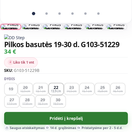
Pilkos basutės 19-30 d. G103-51229
34 €
Liko tik 1 vnt
SKU:
G103-51229B
DYDIS
20
21
22
23
24
25
26
19
12,5
13,1
13,9
14,5
15,1
15,8
16,4
27
28
29
30
17,0
17,8
18,3
19,0
Pridėti į krepšelį
Saugus atsiskaitymas
14 d. grąžinimas
Pristatysime per 2 - 5 d.d.