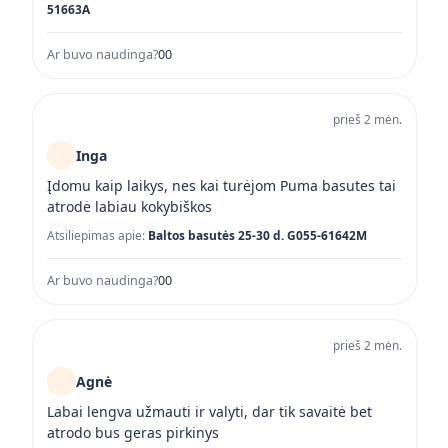
51663A
Ar buvo naudinga?
0
0
prieš 2 mėn.
Inga
Įdomu kaip laikys, nes kai turėjom Puma basutes tai
atrodė labiau kokybiškos
Atsiliepimas apie:
Baltos basutės 25-30 d. G055-61642M
Ar buvo naudinga?
0
0
prieš 2 mėn.
Agnė
Labai lengva užmauti ir valyti, dar tik savaitė bet
atrodo bus geras pirkinys