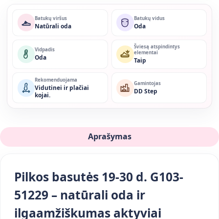
Batukų viršus
Batukų vidus
Natūrali oda
Oda
Šviesą atspindintys
Vidpadis
elementai
Oda
Taip
Rekomenduojama
Gamintojas
Vidutinei ir plačiai
DD Step
kojai.
Aprašymas
Pilkos basutės 19-30 d. G103-
51229 – natūrali oda ir
ilgaamžiškumas aktyviai