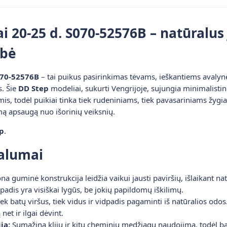
ai 20-25 d. S070-52576B – natūralus
ybė
S070-52576B
– tai puikus pasirinkimas tėvams, ieškantiems avalynė
. Šie
DD Step
modeliai, sukurti Vengrijoje, sujungia minimalistinę
, todėl puikiai tinka tiek rudeniniams, tiek pavasariniams žygiam
amą apsaugą nuo išorinių veiksnių.
p
.
valumai
ona guminė konstrukcija leidžia vaikui jausti paviršių, išlaikant n
adis yra visiškai lygūs, be jokių papildomų iškilimų.
ek batų viršus, tiek vidus ir vidpadis pagaminti iš natūralios odos
et ir ilgai dėvint.
ja:
Sumažina klijų ir kitų cheminių medžiagų naudojimą, todėl bat