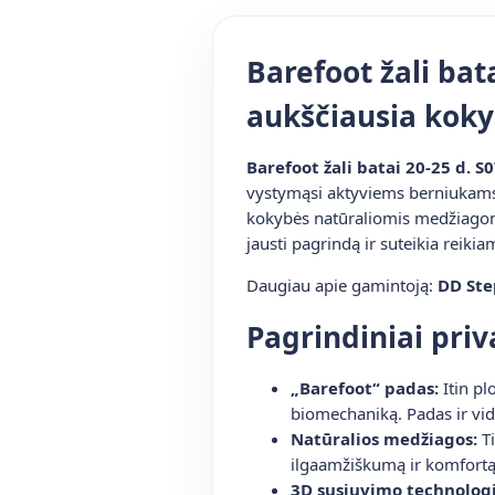
Barefoot žali bat
aukščiausia kok
Barefoot žali batai 20-25 d. 
vystymąsi aktyviems berniukams
kokybės natūraliomis medžiagomis
jausti pagrindą ir suteikia reiki
Daugiau apie gamintoją:
DD Ste
Pagrindiniai pri
„Barefoot“ padas:
Itin pl
biomechaniką. Padas ir vidp
Natūralios medžiagos:
Ti
ilgaamžiškumą ir komfortą n
3D susiuvimo technologi