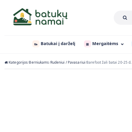
Batukai į darželį
Mergaitėms
👟
🎀
Kategorijos
Berniukams
Rudeniui / Pavasariui
Barefoot žali batai 20-25 
/
/
/
/