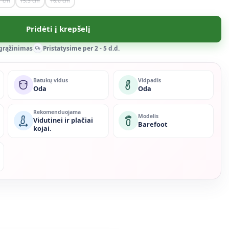
7
15,3
16,0
Pridėti į krepšelį
 grąžinimas
Pristatysime per 2 - 5 d.d.
Batukų vidus
Vidpadis
Oda
Oda
Rekomenduojama
Modelis
Vidutinei ir plačiai
Barefoot
kojai.