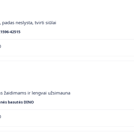
 padas neslysta, tvirti siūlai
K1596-42515
0
ms žaidimams ir lengvai užsimauna
inės basutės DINO
0