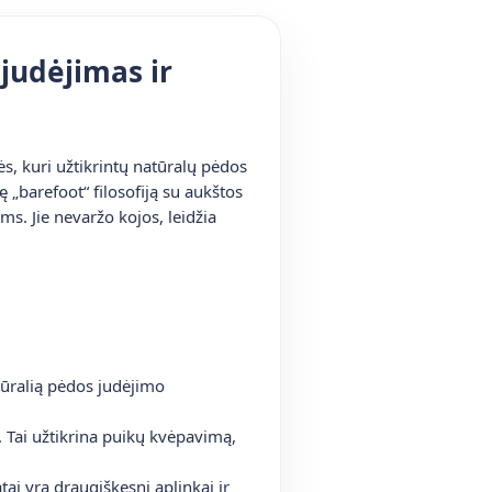
 judėjimas ir
s, kuri užtikrintų natūralų pėdos
 „barefoot“ filosofiją su aukštos
s. Jie nevaržo kojos, leidžia
atūralią pėdos judėjimo
. Tai užtikrina puikų kvėpavimą,
ai yra draugiškesni aplinkai ir