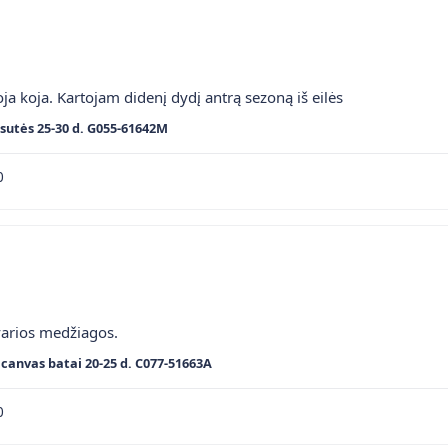
ja koja. Kartojam didenį dydį antrą sezoną iš eilės
sutės 25-30 d. G055-61642M
0
varios medžiagos.
canvas batai 20-25 d. C077-51663A
0