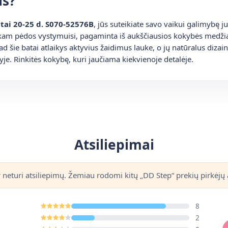
is?
atai 20-25 d. S070-52576B
, jūs suteikiate savo vaikui galimybę jud
eikam pėdos vystymuisi, pagaminta iš aukščiausios kokybės medž
 šie batai atlaikys aktyvius žaidimus lauke, o jų natūralus dizai
je. Rinkitės kokybę, kuri jaučiama kiekvienoje detalėje.
Atsiliepimai
r neturi atsiliepimų. Žemiau rodomi kitų „DD Step“ prekių pirkėjų a
8
2