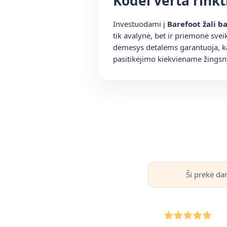
Kodėl verta rinkt
Investuodami į
Barefoot žali b
tik avalynė, bet ir priemonė sv
dėmesys detalėms garantuoja, kad
pasitikėjimo kiekviename žingsny
Ši prekė da