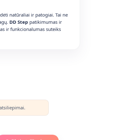
ėti natūraliai ir patogiai. Tai ne
iagų.
DD Step
patikimumas ir
nas ir funkcionalumas suteiks
tsiliepimai.