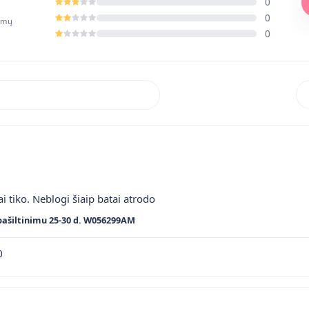
0
0
pimų
0
Rik
ai tiko. Neblogi šiaip batai atrodo
pašiltinimu 25-30 d. W056299AM
0