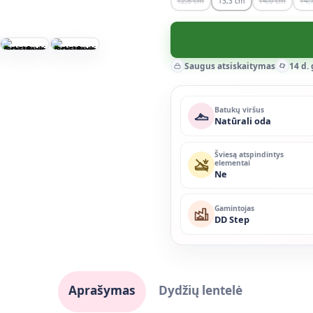
12,8
13,3
14,0
14,
Saugus atsiskaitymas
14 d.
Batukų viršus
Natūrali oda
Šviesą atspindintys
elementai
Ne
Gamintojas
DD Step
Aprašymas
Dydžių lentelė