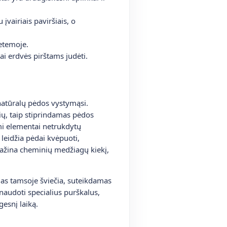
vairiais paviršiais, o
etemoje.
ai erdvės pirštams judėti.
 natūralų pėdos vystymąsi.
šių, taip stiprindamas pėdos
omi elementai netrukdytų
 leidžia pėdai kvėpuoti,
mažina cheminių medžiagų kiekį,
das tamsoje šviečia, suteikdamas
udoti specialius purškalus,
gesnį laiką.