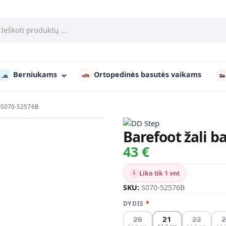
Berniukams
Ortopedinės basutės vaikams
🧢
👟
d. S070-52576B
Barefoot žali b
43 €
Liko tik 1 vnt
SKU:
S070-52576B
DYDIS
20
21
22