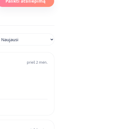
Palikti atsiliepimą
iuoti atsiliepimus
prieš 2 mėn.