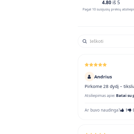
4.80
iš 5
Pagal 10 susijusių prekių atsilie
Ieškoti atsiliepimuose
Andrius
Pirkome 28 dydį – tiksli
Atsiliepimas apie:
Batai su 
Ar buvo naudinga?
1