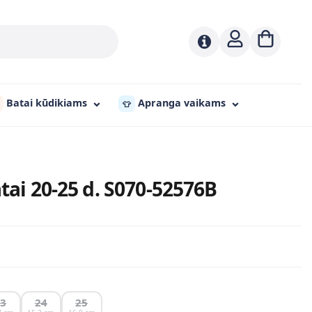
Batai kūdikiams
Apranga vaikams
👕
atai 20-25 d. S070-52576B
23
24
25