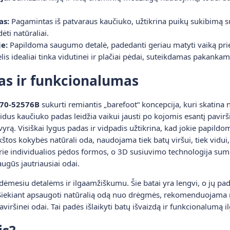
as:
Pagamintas iš patvaraus kaučiuko, užtikrina puikų sukibimą su į
ėti natūraliai.
e:
Papildoma saugumo detalė, padedanti geriau matyti vaiką pri
is idealiai tinka vidutinei ir plačiai pėdai, suteikdamas pakankam
as ir funkcionalumas
S070-52576B
sukurti remiantis „barefoot“ koncepcija, kuri skatina
lidus kaučiuko padas leidžia vaikui jausti po kojomis esantį pavir
rą. Visiškai lygus padas ir vidpadis užtikrina, kad jokie papild
tos kokybės natūrali oda, naudojama tiek batų viršui, tiek vidui,
 prie individualios pėdos formos, o 3D susiuvimo technologija su
augūs jautriausiai odai.
dėmesiu detalėms ir ilgaamžiškumu. Šie batai yra lengvi, o jų pa
ekiant apsaugoti natūralią odą nuo drėgmės, rekomenduojama na
viršinei odai. Tai padės išlaikyti batų išvaizdą ir funkcionalumą il