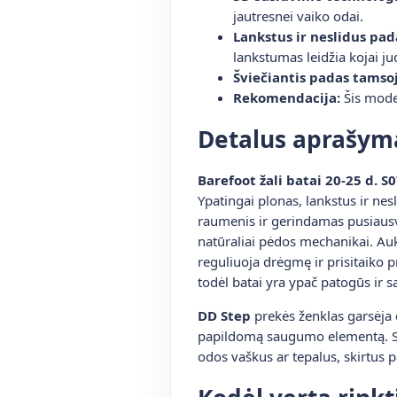
jautresnei vaiko odai.
Lankstus ir neslidus pad
lankstumas leidžia kojai jud
Šviečiantis padas tamsoj
Rekomendacija:
Šis model
Detalus aprašym
Barefoot žali batai 20-25 d. 
Ypatingai plonas, lankstus ir nes
raumenis ir gerindamas pusiausvy
natūraliai pėdos mechanikai. Aukš
reguliuoja drėgmę ir prisitaiko
todėl batai yra ypač patogūs ir s
DD Step
prekės ženklas garsėja 
papildomą saugumo elementą. Si
odos vaškus ar tepalus, skirtus pa