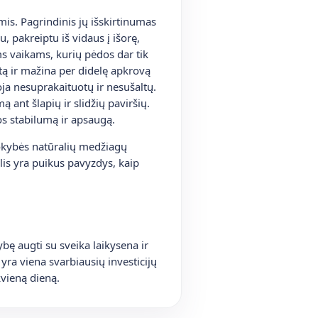
mis. Pagrindinis jų išskirtinumas
, pakreiptu iš vidaus į išorę,
ms vaikams, kurių pėdos dar tik
utą ir mažina per didelę apkrovą
ja nesuprakaituotų ir nesušaltų.
 ant šlapių ir slidžių paviršių.
dos stabilumą ir apsaugą.
kokybės natūralių medžiagų
lis yra puikus pavyzdys, kaip
ybę augti su sveika laikysena ir
 yra viena svarbiausių investicijų
kvieną dieną.