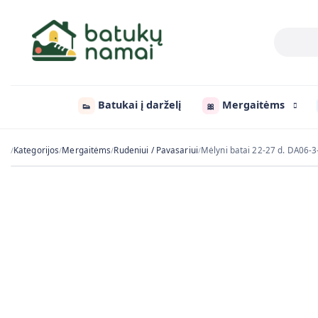
Batukai į darželį
Mergaitėms
👟
🎀
Kategorijos
Mergaitėms
Rudeniui / Pavasariui
Mėlyni batai 22-27 d. DA06-
/
/
/
/