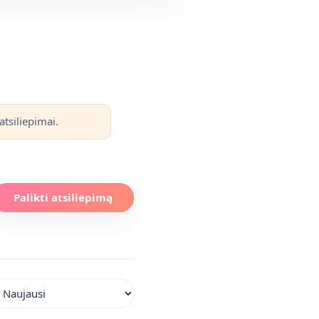
atsiliepimai.
Palikti atsiliepimą
iuoti atsiliepimus