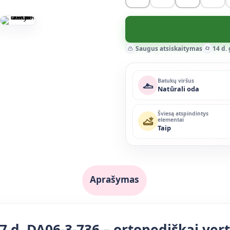
Saugus atsiskaitymas
14 d.
Batukų viršus
Natūrali oda
Šviesą atspindintys
elementai
Taip
Aprašymas
7 d. DA06-3-736 – ortopediškai vert