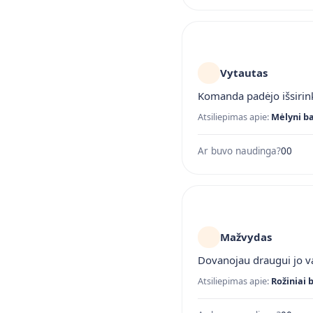
Vytautas
Komanda padėjo išsirink
Atsiliepimas apie:
Mėlyni ba
Ar buvo naudinga?
0
0
Mažvydas
Dovanojau draugui jo vai
Atsiliepimas apie:
Rožiniai 