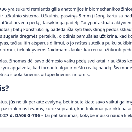
736
yra sukurti remiantis gilia anatomijos ir biomechanikos žinio
r užkulnio sistema. Užkulnis, pasviręs 5 mm į išorę, kartu su padu
atūraliai veda pėdą į taisyklingą padėtį. Tai ypač aktualu aktyvie
otas į batų konstrukciją, padeda išlaikyti taisyklingą pėdos sklia
s sugeria drėgmės perteklių, o odinis pamušalas užtikrina, kad ko
s, tačiau itin atsparus dilimui, o jo raštas suteikia puikų sukibimą
sto ritmui, tiek aktyviems žaidimams lauke, kai reikia užtikrinti pė
klas, žinomas dėl savo dėmesio vaikų pėdų sveikatai ir aukštos 
 yra apgalvota, kad tarnautų ilgai ir neštų realią naudą. Šis mode
ėti su šiuolaikinėmis ortopedinėmis žiniomis.
is?
s, jūs ne tik perkate avalynę, bet ir suteikiate savo vaikui galim
us pasirinkimas tėvams, kurie supranta, kad tinkamai parinkti batai
2-27 d. DA06-3-736
– tai patikimumas, kokybė ir aiški nauda kie