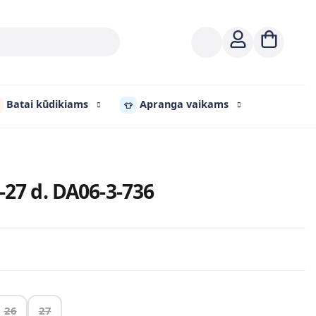
Batai kūdikiams
Apranga vaikams
👕
-27 d. DA06-3-736
26
27