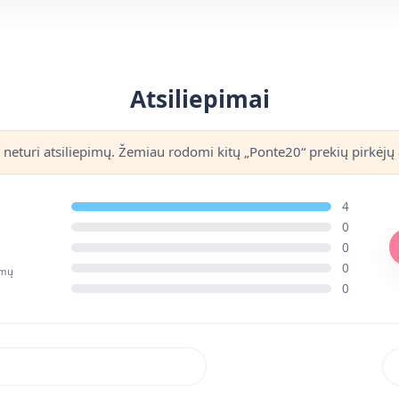
Atsiliepimai
 neturi atsiliepimų. Žemiau rodomi kitų „Ponte20“ prekių pirkėjų 
4
0
0
0
imų
0
Rik