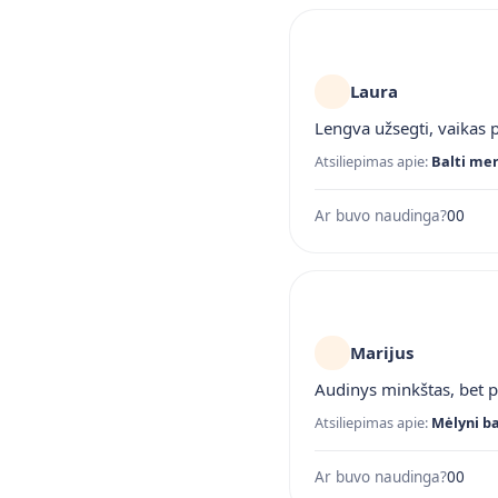
Laura
Lengva užsegti, vaikas p
Atsiliepimas apie:
Balti mer
Ar buvo naudinga?
0
0
Marijus
Audinys minkštas, bet p
Atsiliepimas apie:
Mėlyni ba
Ar buvo naudinga?
0
0