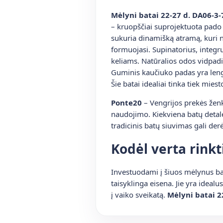
Mėlyni batai 22-27 d. DA06-3-
– kruopščiai suprojektuota pado i
sukuria dinamišką atramą, kuri n
formuojasi. Supinatorius, integru
keliams. Natūralios odos vidpadi
Guminis kaučiuko padas yra lengva
Šie batai idealiai tinka tiek mie
Ponte20
– Vengrijos prekės žen
naudojimo. Kiekviena batų detalė
tradicinis batų siuvimas gali der
Kodėl verta rinkt
Investuodami į šiuos mėlynus batu
taisyklinga eisena. Jie yra ideal
į vaiko sveikatą.
Mėlyni batai 2