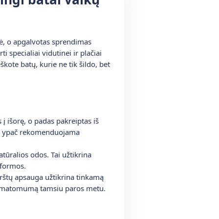
ynė, o apgalvotas sprendimas
 specialiai vidutinei ir plačiai
škote batų, kurie ne tik šildo, bet
į išorę, o padas pakreiptas iš
ąsi, ypač rekomenduojama
atūralios odos. Tai užtikrina
 formos.
rštų apsauga užtikrina tinkamą
ina matomumą tamsiu paros metu.