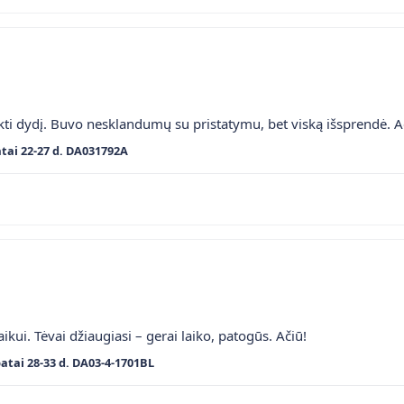
ti dydį. Buvo nesklandumų su pristatymu, bet viską išsprendė. A
tai 22-27 d. DA031792A
kui. Tėvai džiaugiasi – gerai laiko, patogūs. Ačiū!
batai 28-33 d. DA03-4-1701BL