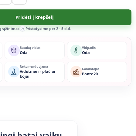
Pridėti į krepšelį
 grąžinimas
Pristatysime per 2 - 5 d.d.
Batukų vidus
Vidpadis
Oda
Oda
Rekomenduojama
Gamintojas
Vidutinei ir plačiai
Ponte20
kojai.
ingi batai vaikų