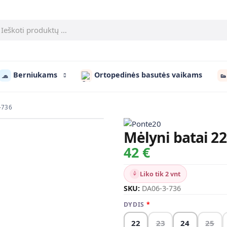
Berniukams
Ortopedinės basutės vaikams
🧢
👟
3-736
Mėlyni batai 22
42 €
Liko tik 2 vnt
SKU:
DA06-3-736
DYDIS
22
23
24
25