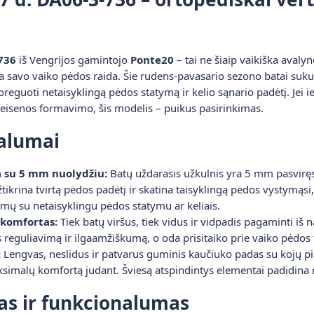
736
iš Vengrijos gamintojo
Ponte20
– tai ne šiaip vaikiška aval
a savo vaiko pėdos raida. Šie rudens-pavasario sezono batai sukurti
reguoti netaisyklingą pėdos statymą ir kelio sąnario padėtį. Jei ie
os eisenos formavimo, šis modelis – puikus pasirinkimas.
valumai
a su 5 mm nuolydžiu:
Batų uždarasis užkulnis yra 5 mm pasviręs 
 užtikrina tvirtą pėdos padėtį ir skatina taisyklingą pėdos vystym
mų su netaisyklingu pėdos statymu ar keliais.
 komfortas:
Tiek batų viršus, tiek vidus ir vidpadis pagaminti iš n
reguliavimą ir ilgaamžiškumą, o oda prisitaiko prie vaiko pėdos
:
Lengvas, neslidus ir patvarus guminis kaučiuko padas su kojų pi
maksimalų komfortą judant. Šviesą atspindintys elementai padid
as ir funkcionalumas