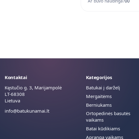
Ar buvo naudinga?
0
0
Kontaktai
Kategorijos
Kęstučio g. 3, Marijampolė
Batukai į darželį
LT-68308
Mergaitėms
Lietuva
Berniukams
info@batukunamai.lt
Ortopedinės basutės
vaikams
Batai kūdikiams
Apranga vaikams