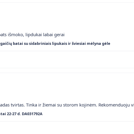
ats išmoko, lipdukai labai gerai
gaičių batai su sidabriniais lipukais ir šviesiai mėlyna gėle
adas tvirtas. Tinka ir žiemai su storom kojinėm. Rekomenduoju v
tai 22-27 d. DA031792A