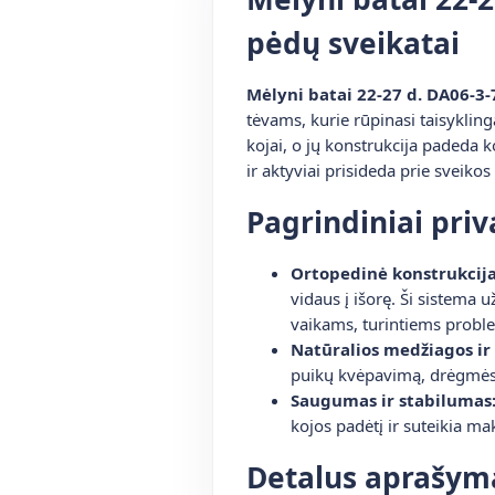
pėdų sveikatai
Mėlyni batai 22-27 d. DA06-3-
tėvams, kurie rūpinasi taisykling
kojai, o jų konstrukcija padeda ko
ir aktyviai prisideda prie sveik
Pagrindiniai pri
Ortopedinė konstrukcij
vidaus į išorę. Ši sistema
vaikams, turintiems proble
Natūralios medžiagos ir
puikų kvėpavimą, drėgmės 
Saugumas ir stabilumas
kojos padėtį ir suteikia 
Detalus aprašym