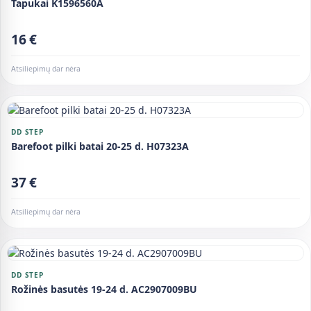
Tapukai K1596560A
16 €
Atsiliepimų dar nėra
DD STEP
Barefoot pilki batai 20-25 d. H07323A
37 €
Atsiliepimų dar nėra
DD STEP
Rožinės basutės 19-24 d. AC2907009BU