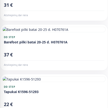
31 €
Atsiliepimų dar nėra
DD STEP
Barefoot pilki batai 20-25 d. H070761A
37 €
Atsiliepimų dar nėra
DD STEP
Tapukai K1596-51293
22 €