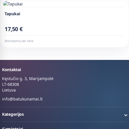
Tapukai
17,50 €
Atsiliepimų dar nėra
Kontaktai
Kęstučio g. 3, Marijampolė
LT-68308
Lietuva
info@batukunamai.lt
Kategorijos
Gamintojai