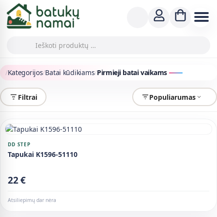
/
Kategorijos
/
Batai kūdikiams
/
Pirmieji batai vaikams
Filtrai
Populiarumas
DD STEP
Tapukai K1596-51110
22 €
Atsiliepimų dar nėra