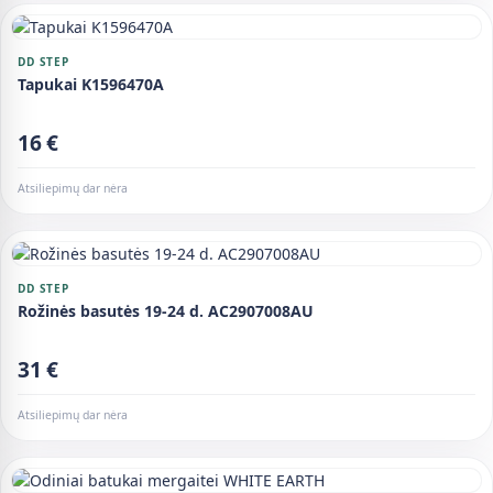
DD STEP
Tapukai K1596470A
16 €
Atsiliepimų dar nėra
DD STEP
Rožinės basutės 19-24 d. AC2907008AU
31 €
Atsiliepimų dar nėra