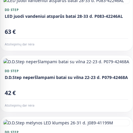
DD STEP
LED juodi vandeniui atsparūs batai 28-33 d. P083-42246AL
63 €
Atsiliepimų dar nėra
DD STEP
D.D.Step neperšlampami batai su vilna 22-23 d. P079-42468A
42 €
Atsiliepimų dar nėra
DD STEP