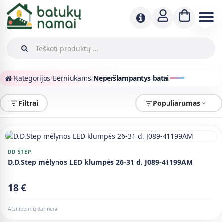
/
Kategorijos
/
Berniukams
/
Neperšlampantys batai
Filtrai
Populiarumas
DD STEP
D.D.Step mėlynos LED klumpės 26-31 d. J089-41199AM
18 €
Atsiliepimų dar nėra