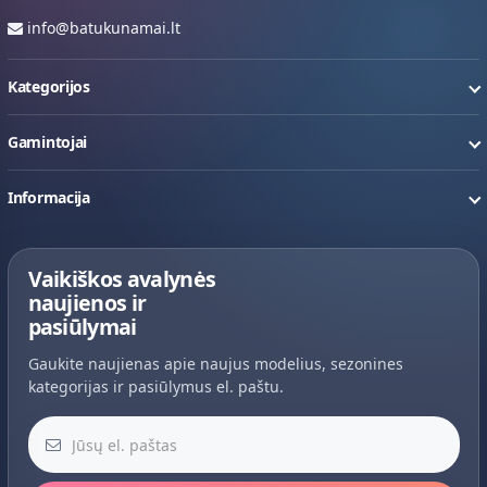
info@batukunamai.lt
Kategorijos
Gamintojai
Informacija
Vaikiškos avalynės
naujienos ir
pasiūlymai
Gaukite naujienas apie naujus modelius, sezonines
kategorijas ir pasiūlymus el. paštu.
Jūsų el. paštas