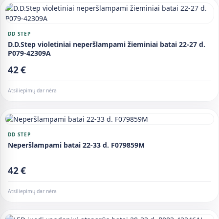
DD STEP
D.D.Step violetiniai neperšlampami žieminiai batai 22-27 d.
P079-42309A
42 €
Atsiliepimų dar nėra
DD STEP
Neperšlampami batai 22-33 d. F079859M
42 €
Atsiliepimų dar nėra