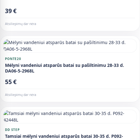
39 €
Atsiliepimų dar nėra
PONTE20
Mėlyni vandeniui atsparūs batai su pašiltinimu 28-33 d.
DA06-5-2968L
55 €
Atsiliepimų dar nėra
DD STEP
Tamsiai mėlyni vandeniui atsparūs batai 30-35 d. P092-