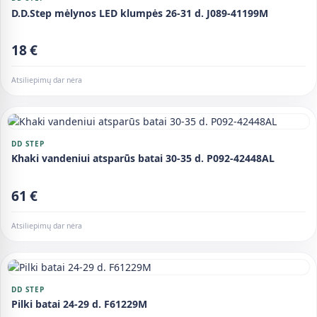
D.D.Step mėlynos LED klumpės 26-31 d. J089-41199M
18 €
Atsiliepimų dar nėra
DD STEP
Khaki vandeniui atsparūs batai 30-35 d. P092-42448AL
61 €
Atsiliepimų dar nėra
DD STEP
Pilki batai 24-29 d. F61229M