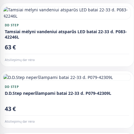
DD STEP
Tamsiai mėlyni vandeniui atsparūs LED batai 22-33 d. P083-
42246L
63 €
Atsiliepimų dar nėra
DD STEP
D.D.Step neperšlampami batai 22-33 d. P079-42309L
43 €
Atsiliepimų dar nėra