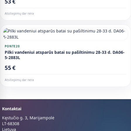
53 €
Atsiliepimų dar nėra
PONTE20
Pilki vandeniui atsparūs batai su pašiltinimu 28-33 d. DA06-
5-2883L
55 €
Atsiliepimų dar nėra
Kontaktai
Kęstučio g. 3, Marijampolė
LT-68308
Lietuva