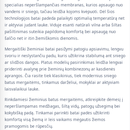
specialias neperšlampančias membranas, kurios apsaugo nuo
vandens ir sniego, tačiau leidžia kojoms kvėpuoti. Dėl šios
technologijos batai padeda palaikyti optimalią temperatūrą net
ir aktyviai judant lauke. Viduje esanti natūrali vilna arba šiltas
pašiltinimas suteikia papildomą komfortą bei apsaugą nuo
šalčio net ir itin žiemiškomis dienomis.
Mergaitiški žieminiai batai pasižymi patogiu apsiavimu, lengvu
svoriu ir neslystančiu padu, kuris užtikrina stabilumą ant sniego
ar slidžios dangos. Platus modelių pasirinkimas leidžia lengvai
priderinti avalynę prie žieminių kombinezonų ar kasdienės
aprangos. Čia rasite tiek klasikinius, tiek modernius sniego
batus mergaitėms, tinkamus darželiui, mokyklai ar aktyviam
laisvalaikiui lauke.
Rinkdamiesi žieminius batus mergaitėms, atkreipkite dėmesį į
neperšlampamas medžiagas, šiltą vidų, patogų užsegimą bei
kokybišką padą. Tinkamai parinkti batai padės užtikrinti
komfortą visą žiemą ir leis vaikams mėgautis žiemos
pramogomis be rūpesčių.