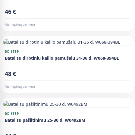
46 €
Atsiliepimų dar nėra
DD STEP
Batai su dirbtiniu kailio pamušalu 31-36 d. W068-394BL
48 €
Atsiliepimų dar nėra
DD STEP
Batai su pašiltinimu 25-30 d. W0492BM