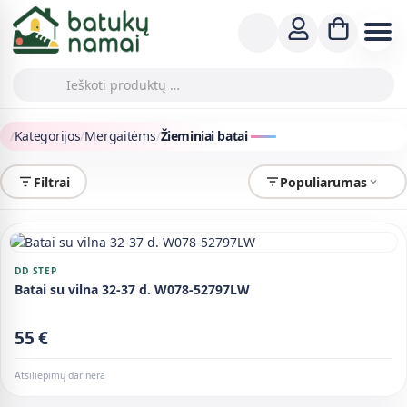
/
Kategorijos
/
Mergaitėms
/
Žieminiai batai
Filtrai
Populiarumas
DD STEP
Batai su vilna 32-37 d. W078-52797LW
55 €
Atsiliepimų dar nėra