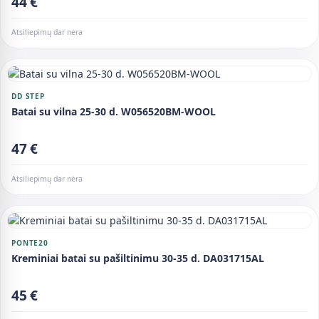
44 €
Atsiliepimų dar nėra
DD STEP
Batai su vilna 25-30 d. W056520BM-WOOL
47 €
Atsiliepimų dar nėra
PONTE20
Kreminiai batai su pašiltinimu 30-35 d. DA031715AL
45 €