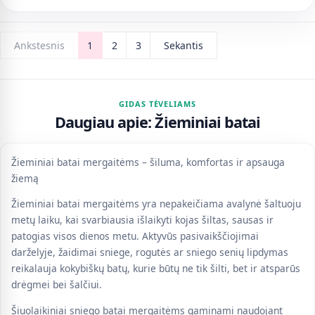
Ankstesnis
1
2
3
Sekantis
GIDAS TĖVELIAMS
Daugiau apie: Žieminiai batai
Žieminiai batai mergaitėms – šiluma, komfortas ir apsauga
žiemą
Žieminiai batai mergaitėms yra nepakeičiama avalynė šaltuoju
metų laiku, kai svarbiausia išlaikyti kojas šiltas, sausas ir
patogias visos dienos metu. Aktyvūs pasivaikščiojimai
darželyje, žaidimai sniege, rogutės ar sniego senių lipdymas
reikalauja kokybiškų batų, kurie būtų ne tik šilti, bet ir atsparūs
drėgmei bei šalčiui.
Šiuolaikiniai sniego batai mergaitėms gaminami naudojant