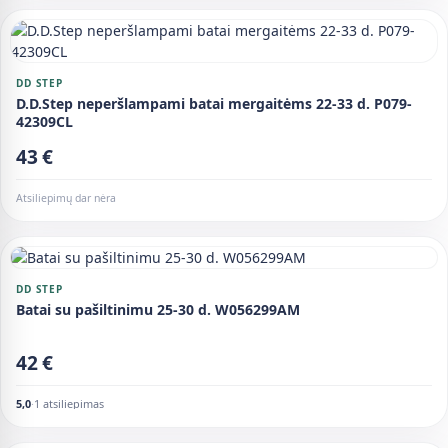
DD STEP
D.D.Step neperšlampami batai mergaitėms 22-33 d. P079-
42309CL
43 €
Atsiliepimų dar nėra
DD STEP
Batai su pašiltinimu 25-30 d. W056299AM
42 €
5,0
·
1 atsiliepimas