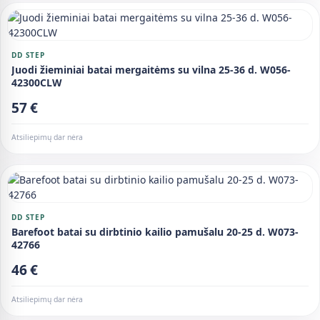
DD STEP
Juodi žieminiai batai mergaitėms su vilna 25-36 d. W056-
42300CLW
57 €
Atsiliepimų dar nėra
DD STEP
Barefoot batai su dirbtinio kailio pamušalu 20-25 d. W073-
42766
46 €
Atsiliepimų dar nėra