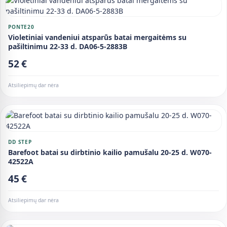
PONTE20
Violetiniai vandeniui atsparūs batai mergaitėms su
pašiltinimu 22-33 d. DA06-5-2883B
52 €
Atsiliepimų dar nėra
DD STEP
Barefoot batai su dirbtinio kailio pamušalu 20-25 d. W070-
42522A
45 €
Atsiliepimų dar nėra