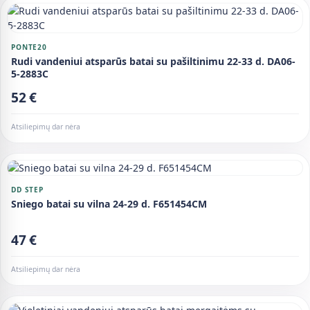
PONTE20
Rudi vandeniui atsparūs batai su pašiltinimu 22-33 d. DA06-
5-2883C
52 €
Atsiliepimų dar nėra
DD STEP
Sniego batai su vilna 24-29 d. F651454CM
47 €
Atsiliepimų dar nėra