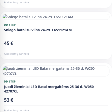
Atsiliepimų dar nėra
DD STEP
Sniego batai su vilna 24-29. F651121AM
45 €
Atsiliepimų dar nėra
DD STEP
Juodi žieminiai LED Batai mergaitėms 25-36 d. W050-
42707CL
53 €
Atsiliepimų dar nėra