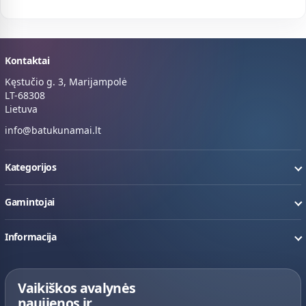
Kontaktai
Kęstučio g. 3, Marijampolė
LT-68308
Lietuva
info@batukunamai.lt
Kategorijos
Gamintojai
Informacija
Vaikiškos avalynės
naujienos ir