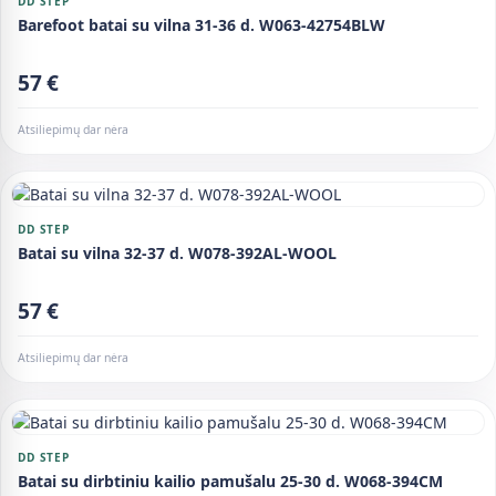
DD STEP
Barefoot batai su vilna 31-36 d. W063-42754BLW
57 €
Atsiliepimų dar nėra
DD STEP
Batai su vilna 32-37 d. W078-392AL-WOOL
57 €
Atsiliepimų dar nėra
DD STEP
Batai su dirbtiniu kailio pamušalu 25-30 d. W068-394CM