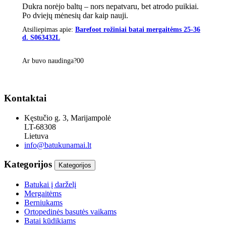
Dukra norėjo baltų – nors nepatvaru, bet atrodo puikiai.
Po dviejų mėnesių dar kaip nauji.
Atsiliepimas apie:
Barefoot rožiniai batai mergaitėms 25-36
d. S063432L
Ar buvo naudinga?
0
0
Kontaktai
Kęstučio g. 3, Marijampolė
LT-68308
Lietuva
info@batukunamai.lt
Kategorijos
Kategorijos
Batukai į darželį
Mergaitėms
Berniukams
Ortopedinės basutės vaikams
Batai kūdikiams