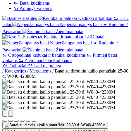
👟
Batai kūdikiams
👕
Apranga vaikams
Basutės
Kedukai ir batukai
👟
LED
batai
Neperšlampantys batai
☀️
Rudeniui /
Pavasariui
Žieminiai batai
Basutės
👟
Kedukai ir batukai
👟
LED batai
Neperšlampantys batai
☀️
Rudeniui /
Pavasariui
Žieminiai batai
👟
Ortopediniai kedukai ir batukai kūdikiams
👟
Pirmieji batai
vaikams
👟
Žieminiai batai kūdikiams
👕
Drabužiai
👕
Lauko apranga
/
Kategorijos
/
Mergaitėms
/
Batai su dirbtiniu kailio pamušalu 25-30
d. W040-42380M