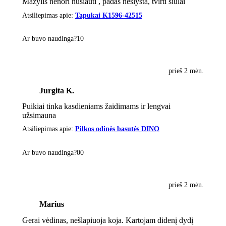
Mažylis nenori nusiauti , padas neslysta, tvirti siūlai
Atsiliepimas apie:
Tapukai K1596-42515
Ar buvo naudinga?
1
0
prieš 2 mėn.
Jurgita K.
Puikiai tinka kasdieniams žaidimams ir lengvai
užsimauna
Atsiliepimas apie:
Pilkos odinės basutės DINO
Ar buvo naudinga?
0
0
prieš 2 mėn.
Marius
Gerai vėdinas, nešlapiuoja koja. Kartojam didenį dydį