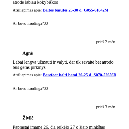
atrodė labiau kokybiškos
Atsiliepimas apie:
Baltos basutės 25-30 d. G055-61642M
Ar buvo naudinga?
0
0
prieš 2 mėn.
Agnė
Labai lengva užmauti ir valyti, dar tik savaitė bet atrodo
bus geras pirkinys
Atsiliepimas apie:
Barefoot balti batai 20-25 d. S070-52656B
Ar buvo naudinga?
0
0
prieš 3 mėn.
Živilė
Paprastai imame 26, čia reikėjo 27 o šiaip minkštas