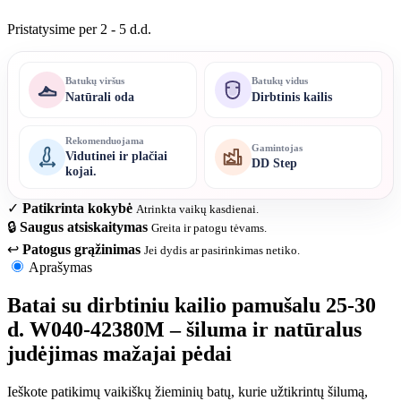
Pristatysime per 2 - 5 d.d.
Batukų viršus
Batukų vidus
Natūrali oda
Dirbtinis kailis
Rekomenduojama
Gamintojas
Vidutinei ir plačiai
DD Step
kojai.
✓
Patikrinta kokybė
Atrinkta vaikų kasdienai.
🔒
Saugus atsiskaitymas
Greita ir patogu tėvams.
↩
Patogus grąžinimas
Jei dydis ar pasirinkimas netiko.
Aprašymas
Batai su dirbtiniu kailio pamušalu 25-30
d. W040-42380M – šiluma ir natūralus
judėjimas mažajai pėdai
Ieškote patikimų vaikiškų žieminių batų, kurie užtikrintų šilumą,