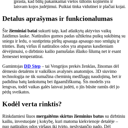
įprasta, kad būtų pakankamai vietos šiltoms kojinėms ir
laisvam kojos judėjimui. Puikiai tinka vidutinei ir plačiai kojai.
Detalus aprašymas ir funkcionalumas
Šie
žieminiai batai
sukurti taip, kad atlaikytų aktyvius vaikų
žaidimus lauke. Natūralios gumos padas užtikrina puikų sukibimą su
sniegu ir ledu, o sustiprinta pirštų apsauga apsaugo nuo smūgių ir
trinties. Batų viršus iš natūralios odos yra atsparus kasdieniam
dėvėjimuisi, o dirbtinio kailio pamušalas išlaiko šilumą net ir esant
žemesnei temperatūrai.
Gamintojas
DD Step
– tai Vengrijos prekės ženklas, žinomas dėl
dėmesio detalėms ir vaikiškos avalynės anatomijos. 3D siuvimo
technologija ne tik sumažina cheminių medžiagų naudojimą, bet ir
padidina batų lankstumą bei ilgaamžiškumą. Šis modelis yra
lengvas, todėl vaikas galės laisvai judėti, o jūs būsite ramūs dėl jo
pėdų sveikatos.
Kodėl verta rinktis?
Rinkdamiesi šiuos
mergaitėms skirtus žieminius batus
su dirbtiniu
kailiu, investuojate į kokybę, kuri matoma kiekvienoje detalėje –
nuo natūralios odos viršaus iki tvirto, neslystančio pado. Dėl