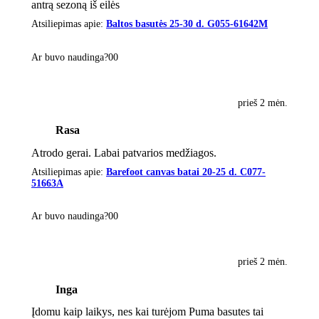
antrą sezoną iš eilės
Atsiliepimas apie:
Baltos basutės 25-30 d. G055-61642M
Ar buvo naudinga?
0
0
prieš 2 mėn.
Rasa
Atrodo gerai. Labai patvarios medžiagos.
Atsiliepimas apie:
Barefoot canvas batai 20-25 d. C077-
51663A
Ar buvo naudinga?
0
0
prieš 2 mėn.
Inga
Įdomu kaip laikys, nes kai turėjom Puma basutes tai