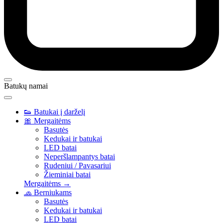
Batukų namai
👟
Batukai į darželį
🎀
Mergaitėms
Basutės
Kedukai ir batukai
LED batai
Neperšlampantys batai
Rudeniui / Pavasariui
Žieminiai batai
Mergaitėms →
🧢
Berniukams
Basutės
Kedukai ir batukai
LED batai