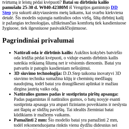
tvirtumą ir leistų pėdai kvėpuoti?
Batai su dirbtiniu kailio
pamušalu 25-30 d. W040-42380M
iš Vengrijos gamintojo
DD
Step
yra sukurti aktyviausiems metų laikams, kai svarbu kiekviena
detalė. Šis modelis sujungia natūralios odos viršų, šiltą dirbtinį kailį
ir pažangias technologijas, užtikrinančias komfortą tiek kasdieniuose
žygiuose, tiek ilgesniuose pasivaikščiojimuose.
Pagrindiniai privalumai
Natūrali oda ir dirbtinis kailis:
Aukštos kokybės batviršio
oda leidžia pėdai kvėpuoti, o viduje esantis dirbtinis kailis
suteikia reikiamą šilumą net ir vėsiomis dienomis. Batai yra
patvarūs ir patogūs kasdieniam nešiojimui.
3D siuvimo technologija:
D.D.Step taikoma inovatyvi 3D
siuvimo technika sumažina klijų ir cheminių medžiagų
naudojimą, todėl batai yra draugiškesni aplinkai ir mažiau
dirgina jautrią vaiko odą.
Natūralios gumos padas ir sustiprinta pirštų apsauga:
Padas pagamintas iš natūralios gumos, o batų nosyje esanti
sustiprinta apsauga yra atspari fiziniams poveikiams ir neslysta
ant šlapių ar slidžių paviršių. Tai idealūs žieminiai batai
kūdikiams ir mažiems vaikams.
Pamažinti 2 mm:
Šio modelio batai yra pamažinti 2 mm,
todėl rekomenduojama rinktis vienu dydžiu didesnius nei