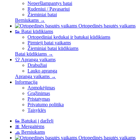
Neperšlampantys batai
Rudeniui / Pavasariui
Žieminiai batai
Berniukams →
Ortopedinės basutės vaikams
👟
Batai kūdikiams
Ortopediniai kedukai ir batukai kūdikiams
Pirmieji batai vaikams
Žieminiai batai kūdikiams
Batai kūdikiams →
👕
Apranga vaikams
Drabužiai
Lauko apranga
Apranga vaikams →
Informacija
Apmokėjimas
Grąžinimas
Pristatymas
Privatumo politika
Taisyklės
👟
Batukai į darželį
🎀
Mergaitėms
🧢
Berniukams
Ortopedinės basutės vaikams