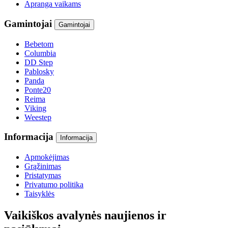
Apranga vaikams
Gamintojai
Gamintojai
Bebetom
Columbia
DD Step
Pablosky
Panda
Ponte20
Reima
Viking
Weestep
Informacija
Informacija
Apmokėjimas
Grąžinimas
Pristatymas
Privatumo politika
Taisyklės
Vaikiškos avalynės naujienos ir