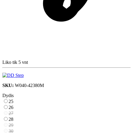
Liko tik 5 vnt
SKU:
W040-42380M
Dydis
25
26
27
28
29
30