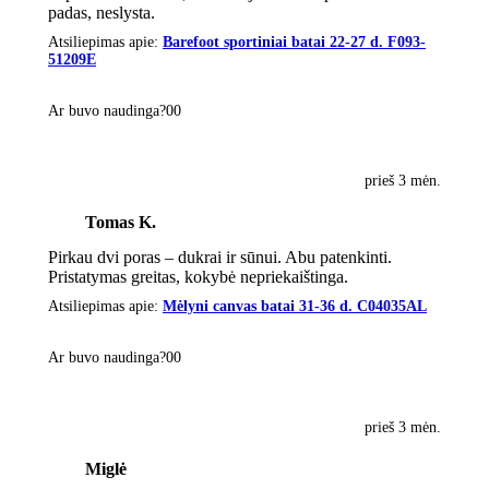
padas, neslysta.
Atsiliepimas apie:
Barefoot sportiniai batai 22-27 d. F093-
51209E
Ar buvo naudinga?
0
0
prieš 3 mėn.
Tomas K.
Pirkau dvi poras – dukrai ir sūnui. Abu patenkinti.
Pristatymas greitas, kokybė nepriekaištinga.
Atsiliepimas apie:
Mėlyni canvas batai 31-36 d. C04035AL
Ar buvo naudinga?
0
0
prieš 3 mėn.
Miglė