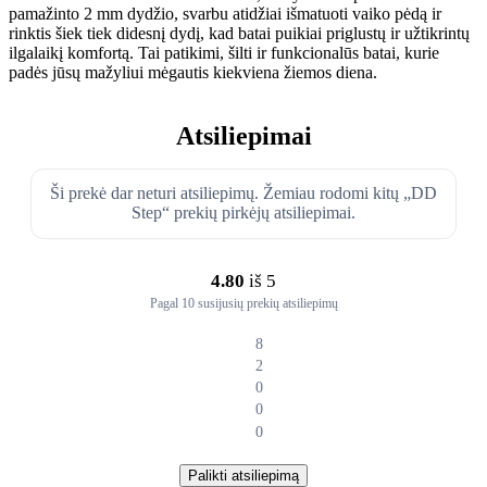
pamažinto 2 mm dydžio, svarbu atidžiai išmatuoti vaiko pėdą ir
rinktis šiek tiek didesnį dydį, kad batai puikiai priglustų ir užtikrintų
ilgalaikį komfortą. Tai patikimi, šilti ir funkcionalūs batai, kurie
padės jūsų mažyliui mėgautis kiekviena žiemos diena.
Atsiliepimai
Ši prekė dar neturi atsiliepimų. Žemiau rodomi kitų „DD
Step“ prekių pirkėjų atsiliepimai.
4.80
iš 5
Pagal 10 susijusių prekių atsiliepimų
8
2
0
0
0
Palikti atsiliepimą