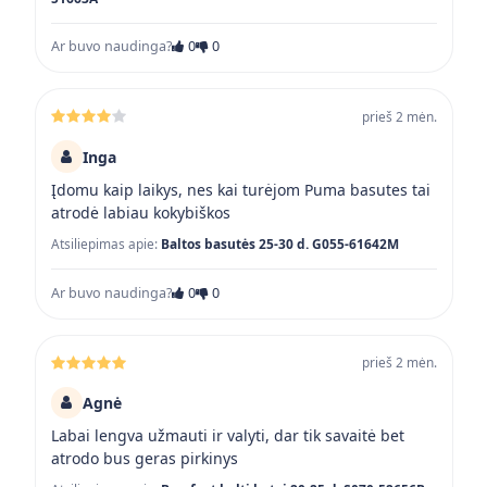
Ar buvo naudinga?
0
0
prieš 2 mėn.
Inga
Įdomu kaip laikys, nes kai turėjom Puma basutes tai
atrodė labiau kokybiškos
Atsiliepimas apie:
Baltos basutės 25-30 d. G055-61642M
Ar buvo naudinga?
0
0
prieš 2 mėn.
Agnė
Labai lengva užmauti ir valyti, dar tik savaitė bet
atrodo bus geras pirkinys