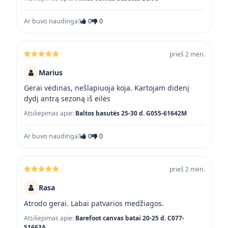
Ar buvo naudinga?
0
0
prieš 2 mėn.
Marius
Gerai vėdinas, nešlapiuoja koja. Kartojam didenį
dydį antrą sezoną iš eilės
Atsiliepimas apie:
Baltos basutės 25-30 d. G055-61642M
Ar buvo naudinga?
0
0
prieš 2 mėn.
Rasa
Atrodo gerai. Labai patvarios medžiagos.
Atsiliepimas apie:
Barefoot canvas batai 20-25 d. C077-
51663A