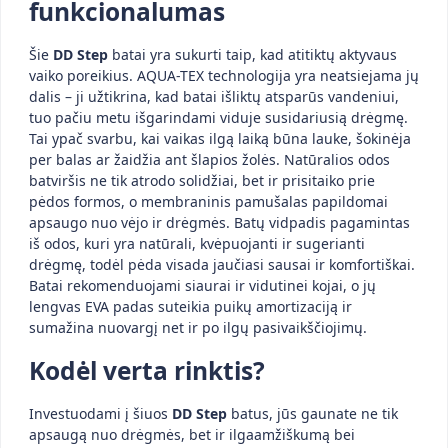
funkcionalumas
Šie
DD Step
batai yra sukurti taip, kad atitiktų aktyvaus
vaiko poreikius. AQUA-TEX technologija yra neatsiejama jų
dalis – ji užtikrina, kad batai išliktų atsparūs vandeniui,
tuo pačiu metu išgarindami viduje susidariusią drėgmę.
Tai ypač svarbu, kai vaikas ilgą laiką būna lauke, šokinėja
per balas ar žaidžia ant šlapios žolės. Natūralios odos
batviršis ne tik atrodo solidžiai, bet ir prisitaiko prie
pėdos formos, o membraninis pamušalas papildomai
apsaugo nuo vėjo ir drėgmės. Batų vidpadis pagamintas
iš odos, kuri yra natūrali, kvėpuojanti ir sugerianti
drėgmę, todėl pėda visada jaučiasi sausai ir komfortiškai.
Batai rekomenduojami siaurai ir vidutinei kojai, o jų
lengvas EVA padas suteikia puikų amortizaciją ir
sumažina nuovargį net ir po ilgų pasivaikščiojimų.
Kodėl verta rinktis?
Investuodami į šiuos
DD Step
batus, jūs gaunate ne tik
apsaugą nuo drėgmės, bet ir ilgaamžiškumą bei