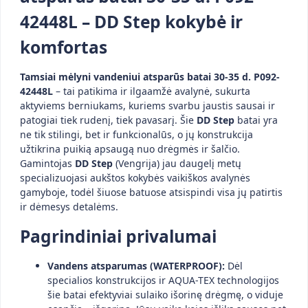
42448L – DD Step kokybė ir
komfortas
Tamsiai mėlyni vandeniui atsparūs batai 30-35 d. P092-
42448L
– tai patikima ir ilgaamžė avalynė, sukurta
aktyviems berniukams, kuriems svarbu jaustis sausai ir
patogiai tiek rudenį, tiek pavasarį. Šie
DD Step
batai yra
ne tik stilingi, bet ir funkcionalūs, o jų konstrukcija
užtikrina puikią apsaugą nuo drėgmės ir šalčio.
Gamintojas
DD Step
(Vengrija) jau daugelį metų
specializuojasi aukštos kokybės vaikiškos avalynės
gamyboje, todėl šiuose batuose atsispindi visa jų patirtis
ir dėmesys detalėms.
Pagrindiniai privalumai
Vandens atsparumas (WATERPROOF):
Dėl
specialios konstrukcijos ir AQUA-TEX technologijos
šie batai efektyviai sulaiko išorinę drėgmę, o viduje