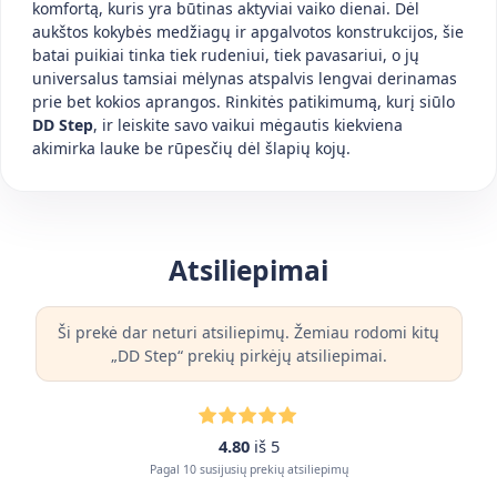
komfortą, kuris yra būtinas aktyviai vaiko dienai. Dėl
aukštos kokybės medžiagų ir apgalvotos konstrukcijos, šie
batai puikiai tinka tiek rudeniui, tiek pavasariui, o jų
universalus tamsiai mėlynas atspalvis lengvai derinamas
prie bet kokios aprangos. Rinkitės patikimumą, kurį siūlo
DD Step
, ir leiskite savo vaikui mėgautis kiekviena
akimirka lauke be rūpesčių dėl šlapių kojų.
Atsiliepimai
Ši prekė dar neturi atsiliepimų. Žemiau rodomi kitų
„DD Step“ prekių pirkėjų atsiliepimai.
4.80
iš 5
Pagal 10 susijusių prekių atsiliepimų