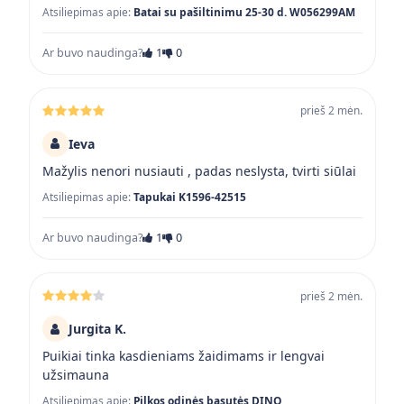
Atsiliepimas apie:
Batai su pašiltinimu 25-30 d. W056299AM
Ar buvo naudinga?
1
0
prieš 2 mėn.
Ieva
Mažylis nenori nusiauti , padas neslysta, tvirti siūlai
Atsiliepimas apie:
Tapukai K1596-42515
Ar buvo naudinga?
1
0
prieš 2 mėn.
Jurgita K.
Puikiai tinka kasdieniams žaidimams ir lengvai
užsimauna
Atsiliepimas apie:
Pilkos odinės basutės DINO