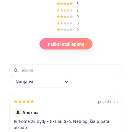
8
2
0
0
0
Palikti atsiliepimą
Ieškoti atsiliepimuose
Rikiuoti atsiliepimus
prieš 2 mėn.
Andrius
Pirkome 28 dydį – tiksliai tiko. Neblogi šiaip batai
atrodo