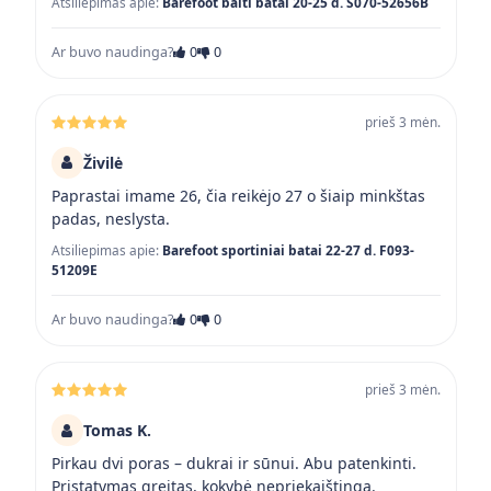
Atsiliepimas apie:
Barefoot balti batai 20-25 d. S070-52656B
Ar buvo naudinga?
0
0
prieš 3 mėn.
Živilė
Paprastai imame 26, čia reikėjo 27 o šiaip minkštas
padas, neslysta.
Atsiliepimas apie:
Barefoot sportiniai batai 22-27 d. F093-
51209E
Ar buvo naudinga?
0
0
prieš 3 mėn.
Tomas K.
Pirkau dvi poras – dukrai ir sūnui. Abu patenkinti.
Pristatymas greitas, kokybė nepriekaištinga.