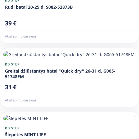
DD STEP
Rudi batai 20-25 d. S082-52873B
39 €
Atsiliepimų dar nėra
DD STEP
Greitai džiūstantys batai "Quick dry" 26-31 d. G065-
51748EM
31 €
Atsiliepimų dar nėra
DD STEP
Šlepetės MINT LIFE