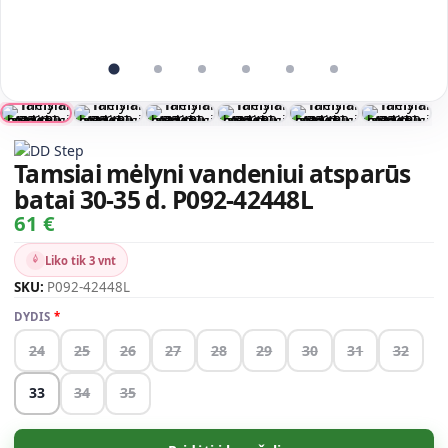
Tamsiai mėlyni vandeniui atsparūs
batai 30-35 d. P092-42448L
61 €
Liko tik 3 vnt
SKU:
P092-42448L
DYDIS
24
25
26
27
28
29
30
31
32
33
34
35