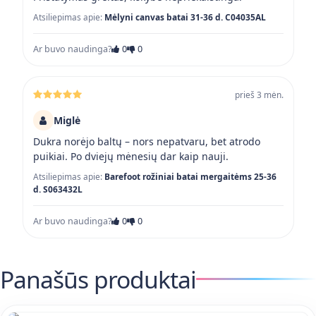
Atsiliepimas apie:
Mėlyni canvas batai 31-36 d. C04035AL
Ar buvo naudinga?
0
0
prieš 3 mėn.
Miglė
Dukra norėjo baltų – nors nepatvaru, bet atrodo
puikiai. Po dviejų mėnesių dar kaip nauji.
Atsiliepimas apie:
Barefoot rožiniai batai mergaitėms 25-36
d. S063432L
Ar buvo naudinga?
0
0
Panašūs produktai