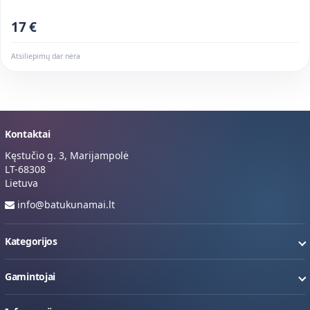
17 €
Atsiliepimų dar nėra
Kontaktai
Kęstučio g. 3, Marijampolė
LT-68308
Lietuva
info@batukunamai.lt
Kategorijos
Gamintojai