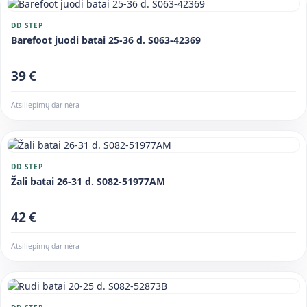
DD STEP
Barefoot juodi batai 25-36 d. S063-42369
39 €
Atsiliepimų dar nėra
DD STEP
Žali batai 26-31 d. S082-51977AM
42 €
Atsiliepimų dar nėra