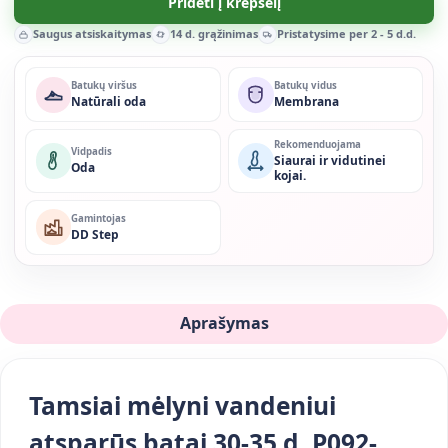
Pridėti į krepšelį
Saugus atsiskaitymas
14 d. grąžinimas
Pristatysime per 2 - 5 d.d.
Batukų viršus
Batukų vidus
Natūrali oda
Membrana
Rekomenduojama
Vidpadis
Siaurai ir vidutinei
Oda
kojai.
Gamintojas
DD Step
Aprašymas
Tamsiai mėlyni vandeniui
atsparūs batai 30-35 d. P092-