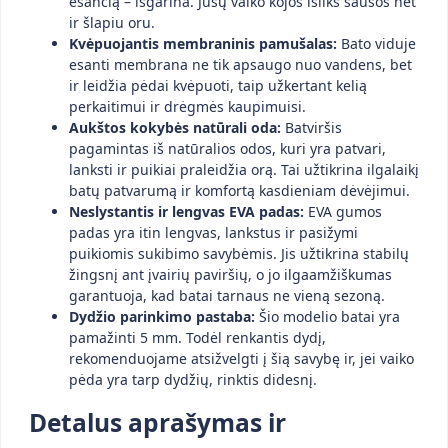
esančią – išgarina. Jūsų vaiko kojos išliks sausos net
ir šlapiu oru.
Kvėpuojantis membraninis pamušalas:
Bato viduje
esanti membrana ne tik apsaugo nuo vandens, bet
ir leidžia pėdai kvėpuoti, taip užkertant kelią
perkaitimui ir drėgmės kaupimuisi.
Aukštos kokybės natūrali oda:
Batviršis
pagamintas iš natūralios odos, kuri yra patvari,
lanksti ir puikiai praleidžia orą. Tai užtikrina ilgalaikį
batų patvarumą ir komfortą kasdieniam dėvėjimui.
Neslystantis ir lengvas EVA padas:
EVA gumos
padas yra itin lengvas, lankstus ir pasižymi
puikiomis sukibimo savybėmis. Jis užtikrina stabilų
žingsnį ant įvairių paviršių, o jo ilgaamžiškumas
garantuoja, kad batai tarnaus ne vieną sezoną.
Dydžio parinkimo pastaba:
Šio modelio batai yra
pamažinti 5 mm. Todėl renkantis dydį,
rekomenduojame atsižvelgti į šią savybę ir, jei vaiko
pėda yra tarp dydžių, rinktis didesnį.
Detalus aprašymas ir