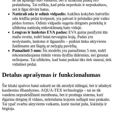
ne tik apsaugo nuo vandens, bet ir užtikrina puikų oro
pralaidumą. Tai reiškia, kad pėda neperkais ir neprakaituos,
net ir ilgai dėvint batus.
Natūrali oda ir odinis vidpadis:
Aukštos kokybės batviršio
oda leidžia pėdai kvėpuoti, yra patvari ir prisitaiko prie vaiko
pėdos formos. Odinis vidpadis sugeria drėgmės perteklių ir
užtikrina natūralų mikroklimatą bato viduje.
Lengvas ir lankstus EVA padas:
EVA guma pasižymi itin
mažu svoriu, todėl batai nevargina kojų. Padas yra
neslystantis, lankstus ir ilgaamžis – puikiai tinka aktyviems
žaidimams ant šlapių ar nelygių paviršių.
Pamažinti 5 mm:
Šis modelis yra pamažintas 5 mm, todėl
rekomenduojama rinktis vienu dydžiu didesnius, nei įprastai
nešiojama. Tai užtikrins, kad batai puikiai tiks tiek siaurai, tiek
vidutinei pėdai.
Detalus aprašymas ir funkcionalumas
Šie khaki spalvos batai sukurti ne tik atrodyti stilingai, bet ir atlaikyti
kasdienius išbandymus. AQUA-TEX technologija – tai ne tik
vandens nepraleidžianti membrana, bet ir protinga sistema, kuri
išgarina drėgmę iš vidaus, neleisdama kojoms sušlapti nuo prakaito.
Tai ypač svarbu aktyviems vaikams, kurie nuolat juda, šokinėja ir
bėgioja.