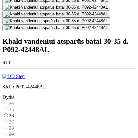
Khaki vandeniui atsparūs batai 30-35 d.
P092-42448AL
61 €
SKU:
P092-42448AL
Dydis
24
25
26
27
28
29