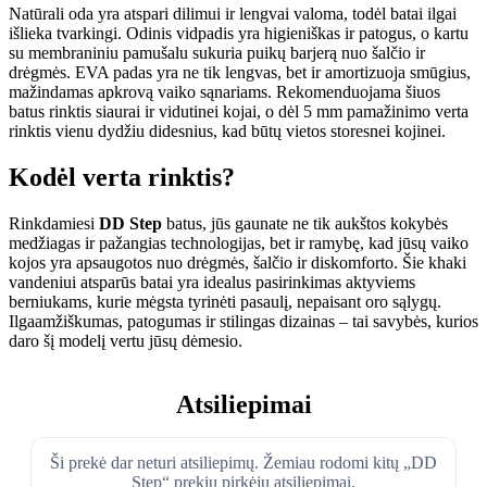
Natūrali oda yra atspari dilimui ir lengvai valoma, todėl batai ilgai
išlieka tvarkingi. Odinis vidpadis yra higieniškas ir patogus, o kartu
su membraniniu pamušalu sukuria puikų barjerą nuo šalčio ir
drėgmės. EVA padas yra ne tik lengvas, bet ir amortizuoja smūgius,
mažindamas apkrovą vaiko sąnariams. Rekomenduojama šiuos
batus rinktis siaurai ir vidutinei kojai, o dėl 5 mm pamažinimo verta
rinktis vienu dydžiu didesnius, kad būtų vietos storesnei kojinei.
Kodėl verta rinktis?
Rinkdamiesi
DD Step
batus, jūs gaunate ne tik aukštos kokybės
medžiagas ir pažangias technologijas, bet ir ramybę, kad jūsų vaiko
kojos yra apsaugotos nuo drėgmės, šalčio ir diskomforto. Šie khaki
vandeniui atsparūs batai yra idealus pasirinkimas aktyviems
berniukams, kurie mėgsta tyrinėti pasaulį, nepaisant oro sąlygų.
Ilgaamžiškumas, patogumas ir stilingas dizainas – tai savybės, kurios
daro šį modelį vertu jūsų dėmesio.
Atsiliepimai
Ši prekė dar neturi atsiliepimų. Žemiau rodomi kitų „DD
Step“ prekių pirkėjų atsiliepimai.