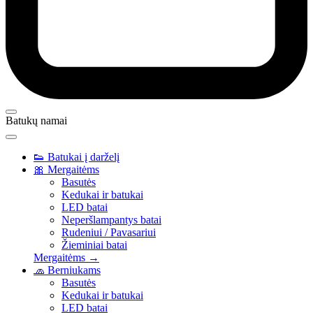
Batukų namai
👟
Batukai į darželį
🎀
Mergaitėms
Basutės
Kedukai ir batukai
LED batai
Neperšlampantys batai
Rudeniui / Pavasariui
Žieminiai batai
Mergaitėms →
🧢
Berniukams
Basutės
Kedukai ir batukai
LED batai