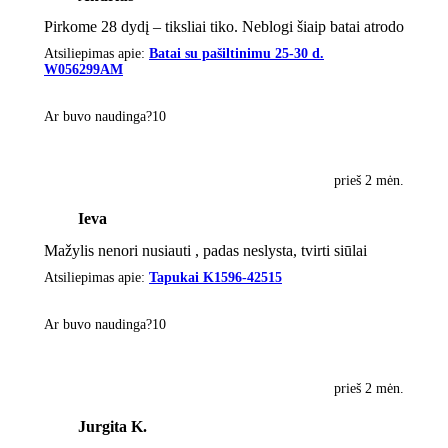
Pirkome 28 dydį – tiksliai tiko. Neblogi šiaip batai atrodo
Atsiliepimas apie:
Batai su pašiltinimu 25-30 d.
W056299AM
Ar buvo naudinga?
1
0
prieš 2 mėn.
Ieva
Mažylis nenori nusiauti , padas neslysta, tvirti siūlai
Atsiliepimas apie:
Tapukai K1596-42515
Ar buvo naudinga?
1
0
prieš 2 mėn.
Jurgita K.