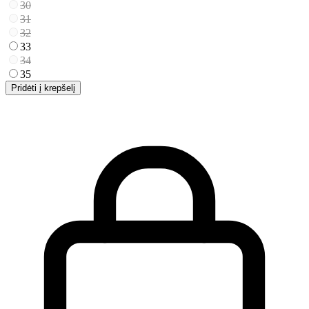
30
31
32
33
34
35
Pridėti į krepšelį