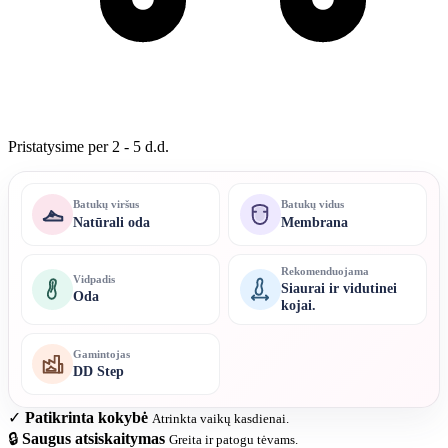
Pristatysime per 2 - 5 d.d.
Batukų viršus
Batukų vidus
Natūrali oda
Membrana
Rekomenduojama
Vidpadis
Siaurai ir vidutinei
Oda
kojai.
Gamintojas
DD Step
✓
Patikrinta kokybė
Atrinkta vaikų kasdienai.
🔒
Saugus atsiskaitymas
Greita ir patogu tėvams.