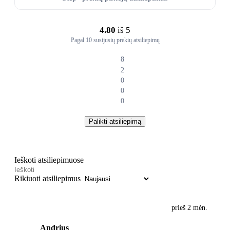
4.80
iš 5
Pagal 10 susijusių prekių atsiliepimų
8
2
0
0
0
Palikti atsiliepimą
Ieškoti atsiliepimuose
Rikiuoti atsiliepimus
prieš 2 mėn.
Andrius