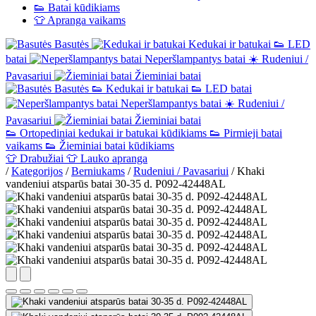
👟
Batai kūdikiams
👕
Apranga vaikams
Basutės
Kedukai ir batukai
👟
LED
batai
Neperšlampantys batai
☀️
Rudeniui /
Pavasariui
Žieminiai batai
Basutės
👟
Kedukai ir batukai
👟
LED batai
Neperšlampantys batai
☀️
Rudeniui /
Pavasariui
Žieminiai batai
👟
Ortopediniai kedukai ir batukai kūdikiams
👟
Pirmieji batai
vaikams
👟
Žieminiai batai kūdikiams
👕
Drabužiai
👕
Lauko apranga
/
Kategorijos
/
Berniukams
/
Rudeniui / Pavasariui
/
Khaki
vandeniui atsparūs batai 30-35 d. P092-42448AL