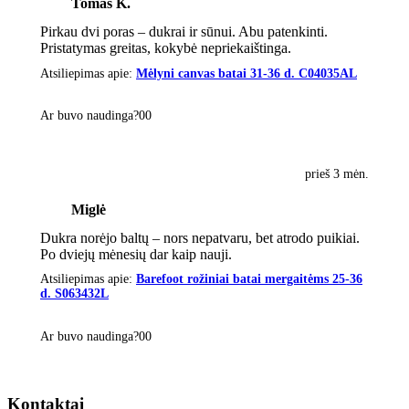
Tomas K.
Pirkau dvi poras – dukrai ir sūnui. Abu patenkinti.
Pristatymas greitas, kokybė nepriekaištinga.
Atsiliepimas apie:
Mėlyni canvas batai 31-36 d. C04035AL
Ar buvo naudinga?
0
0
prieš 3 mėn.
Miglė
Dukra norėjo baltų – nors nepatvaru, bet atrodo puikiai.
Po dviejų mėnesių dar kaip nauji.
Atsiliepimas apie:
Barefoot rožiniai batai mergaitėms 25-36
d. S063432L
Ar buvo naudinga?
0
0
Kontaktai