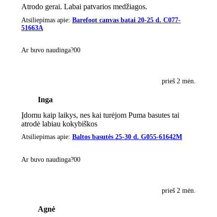
Atrodo gerai. Labai patvarios medžiagos.
Atsiliepimas apie:
Barefoot canvas batai 20-25 d. C077-
51663A
Ar buvo naudinga?
0
0
prieš 2 mėn.
Inga
Įdomu kaip laikys, nes kai turėjom Puma basutes tai
atrodė labiau kokybiškos
Atsiliepimas apie:
Baltos basutės 25-30 d. G055-61642M
Ar buvo naudinga?
0
0
prieš 2 mėn.
Agnė