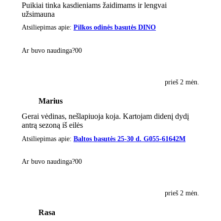
Puikiai tinka kasdieniams žaidimams ir lengvai
užsimauna
Atsiliepimas apie:
Pilkos odinės basutės DINO
Ar buvo naudinga?
0
0
prieš 2 mėn.
Marius
Gerai vėdinas, nešlapiuoja koja. Kartojam didenį dydį
antrą sezoną iš eilės
Atsiliepimas apie:
Baltos basutės 25-30 d. G055-61642M
Ar buvo naudinga?
0
0
prieš 2 mėn.
Rasa