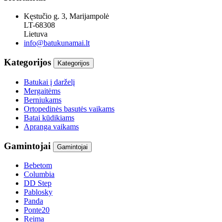
Kęstučio g. 3, Marijampolė
LT-68308
Lietuva
info@batukunamai.lt
Kategorijos
Kategorijos
Batukai į darželį
Mergaitėms
Berniukams
Ortopedinės basutės vaikams
Batai kūdikiams
Apranga vaikams
Gamintojai
Gamintojai
Bebetom
Columbia
DD Step
Pablosky
Panda
Ponte20
Reima