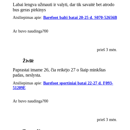
Labai lengva užmauti ir valyti, dar tik savaitė bet atrodo
bus geras pirkinys
Atsiliepimas apie:
Barefoot balti batai 20-25 d. S070-52656B
Ar buvo naudinga?
0
0
prieš 3 mėn.
Živilė
Paprastai imame 26, čia reikėjo 27 o šiaip minkštas
padas, neslysta.
Atsiliepimas apie:
Barefoot sportiniai batai 22-27 d. F093-
51209E
Ar buvo naudinga?
0
0
prieš 3 mėn.