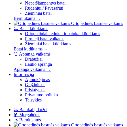
Neperšlampantys batai
Rudeniui / Pavasariui
Žieminiai batai
Berniukams →
Ortopedinės basutės vaikams
👟
Batai kūdikiams
Ortopediniai kedukai ir batukai kūdikiams
Pirmieji batai vaikams
Žieminiai batai kūdikiams
Batai kūdikiams →
👕
Apranga vaikams
Drabužiai
Lauko apranga
Apranga vaikams →
Informacija
Apmokėjimas
Grąžinimas
Pristatymas
Privatumo politika
Taisyklės
👟
Batukai į darželį
🎀
Mergaitėms
🧢
Berniukams
Ortopedinės basutės vaikams