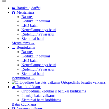
👟
Batukai į darželį
🎀
Mergaitėms
Basutės
Kedukai ir batukai
LED batai
Neperšlampantys batai
Rudeniui / Pavasariui
Žieminiai batai
Mergaitėms →
🧢
Berniukams
Basutės
Kedukai ir batukai
LED batai
Neperšlampantys batai
Rudeniui / Pavasariui
Žieminiai batai
Berniukams →
Ortopedinės basutės vaikams
👟
Batai kūdikiams
Ortopediniai kedukai ir batukai kūdikiams
Pirmieji batai vaikams
Žieminiai batai kūdikiams
Batai kūdikiams →
👕
Apranga vaikams