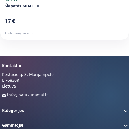
Šlepetės MINT LIFE
17 €
Atsiliepimų dar nėra
Kontaktai
Kęstučio g. 3, Marijampolė
LT-68308
Lietuva
info@batukunamai.lt
Kategorijos
Gamintojai