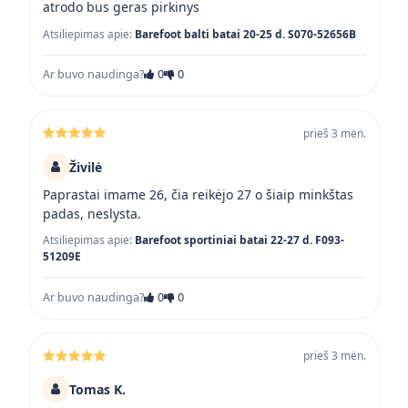
atrodo bus geras pirkinys
Atsiliepimas apie:
Barefoot balti batai 20-25 d. S070-52656B
Ar buvo naudinga?
0
0
prieš 3 mėn.
Živilė
Paprastai imame 26, čia reikėjo 27 o šiaip minkštas
padas, neslysta.
Atsiliepimas apie:
Barefoot sportiniai batai 22-27 d. F093-
51209E
Ar buvo naudinga?
0
0
prieš 3 mėn.
Tomas K.