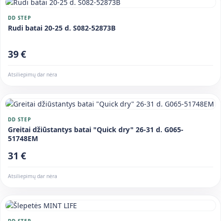
DD STEP
Rudi batai 20-25 d. S082-52873B
39 €
Atsiliepimų dar nėra
DD STEP
Greitai džiūstantys batai "Quick dry" 26-31 d. G065-
51748EM
31 €
Atsiliepimų dar nėra
DD STEP