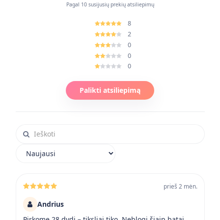
Pagal 10 susijusių prekių atsiliepimų
8
2
0
0
0
Palikti atsiliepimą
Ieškoti atsiliepimuose
Rikiuoti atsiliepimus
prieš 2 mėn.
Andrius
Pirkome 28 dydį – tiksliai tiko. Neblogi šiaip batai