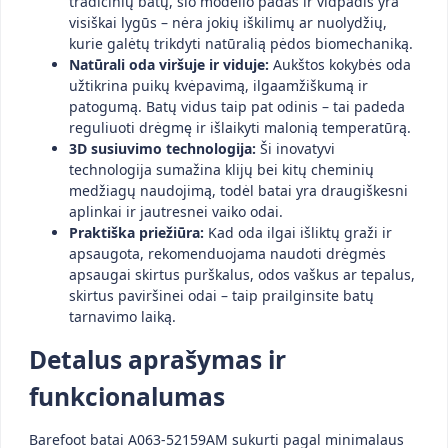
tradicinių batų, šio modelio padas ir vidpadis yra
visiškai lygūs – nėra jokių iškilimų ar nuolydžių,
kurie galėtų trikdyti natūralią pėdos biomechaniką.
Natūrali oda viršuje ir viduje:
Aukštos kokybės oda
užtikrina puikų kvėpavimą, ilgaamžiškumą ir
patogumą. Batų vidus taip pat odinis – tai padeda
reguliuoti drėgmę ir išlaikyti malonią temperatūrą.
3D susiuvimo technologija:
Ši inovatyvi
technologija sumažina klijų bei kitų cheminių
medžiagų naudojimą, todėl batai yra draugiškesni
aplinkai ir jautresnei vaiko odai.
Praktiška priežiūra:
Kad oda ilgai išliktų graži ir
apsaugota, rekomenduojama naudoti drėgmės
apsaugai skirtus purškalus, odos vaškus ar tepalus,
skirtus paviršinei odai – taip prailginsite batų
tarnavimo laiką.
Detalus aprašymas ir
funkcionalumas
Barefoot batai A063-52159AM sukurti pagal minimalaus