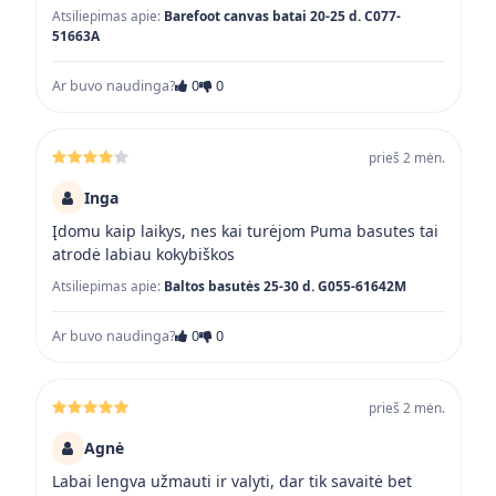
Atsiliepimas apie:
Barefoot canvas batai 20-25 d. C077-
51663A
Ar buvo naudinga?
0
0
prieš 2 mėn.
Inga
Įdomu kaip laikys, nes kai turėjom Puma basutes tai
atrodė labiau kokybiškos
Atsiliepimas apie:
Baltos basutės 25-30 d. G055-61642M
Ar buvo naudinga?
0
0
prieš 2 mėn.
Agnė
Labai lengva užmauti ir valyti, dar tik savaitė bet