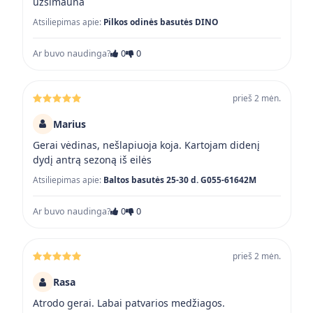
užsimauna
Atsiliepimas apie:
Pilkos odinės basutės DINO
Ar buvo naudinga?
0
0
prieš 2 mėn.
Marius
Gerai vėdinas, nešlapiuoja koja. Kartojam didenį
dydį antrą sezoną iš eilės
Atsiliepimas apie:
Baltos basutės 25-30 d. G055-61642M
Ar buvo naudinga?
0
0
prieš 2 mėn.
Rasa
Atrodo gerai. Labai patvarios medžiagos.