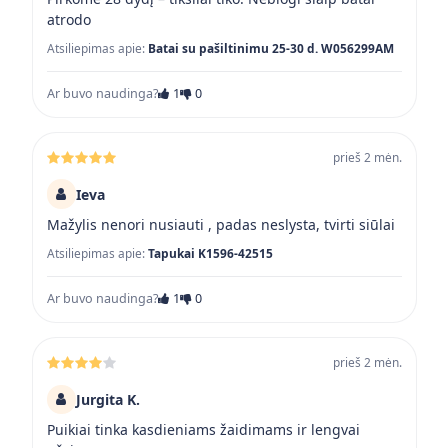
atrodo
Atsiliepimas apie:
Batai su pašiltinimu 25-30 d. W056299AM
Ar buvo naudinga?
1
0
prieš 2 mėn.
Ieva
Mažylis nenori nusiauti , padas neslysta, tvirti siūlai
Atsiliepimas apie:
Tapukai K1596-42515
Ar buvo naudinga?
1
0
prieš 2 mėn.
Jurgita K.
Puikiai tinka kasdieniams žaidimams ir lengvai