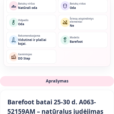
Batukų viršus
Batukų vidus
Natūrali oda
Oda
Šviesą atspindintys
Vidpadis
elementai
Oda
Ne
Rekomenduojama
Modelis
Vidutinei ir plačiai
Barefoot
kojai.
Gamintojas
DD Step
Aprašymas
Barefoot batai 25-30 d. A063-
52159AM – natūralus judėjimas