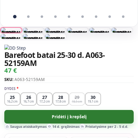
Barefoot batai 25-30 d. A063-
52159AM
47 €
SKU:
A063-52159AM
DYDIS
25
26
27
28
29
30
16,2
16,7
17,2
17,8
18,5
19,1
Pridėti į krepšelį
Saugus atsiskaitymas
14 d. grąžinimas
Pristatysime per 2 - 5 d.d.