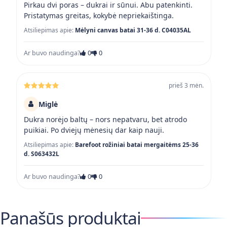
Pirkau dvi poras – dukrai ir sūnui. Abu patenkinti.
Pristatymas greitas, kokybė nepriekaištinga.
Atsiliepimas apie:
Mėlyni canvas batai 31-36 d. C04035AL
Ar buvo naudinga?
0
0
prieš 3 mėn.
Miglė
Dukra norėjo baltų – nors nepatvaru, bet atrodo
puikiai. Po dviejų mėnesių dar kaip nauji.
Atsiliepimas apie:
Barefoot rožiniai batai mergaitėms 25-36
d. S063432L
Ar buvo naudinga?
0
0
Panašūs produktai