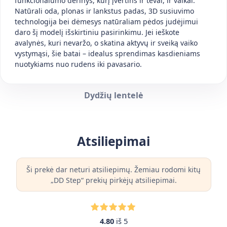
funkcionalumo derinys, kurį įvertins ir tėvai, ir vaikai.
Natūrali oda, plonas ir lankstus padas, 3D susiuvimo
technologija bei dėmesys natūraliam pėdos judėjimui
daro šį modelį išskirtiniu pasirinkimu. Jei ieškote
avalynės, kuri nevaržo, o skatina aktyvų ir sveiką vaiko
vystymąsi, šie batai – idealus sprendimas kasdieniams
nuotykiams nuo rudens iki pavasario.
Dydžių lentelė
Atsiliepimai
Ši prekė dar neturi atsiliepimų. Žemiau rodomi kitų
„DD Step“ prekių pirkėjų atsiliepimai.
4.80
iš 5