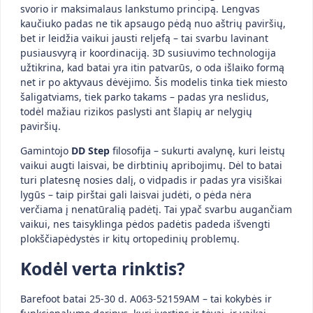
svorio ir maksimalaus lankstumo principą. Lengvas
kaučiuko padas ne tik apsaugo pėdą nuo aštrių paviršių,
bet ir leidžia vaikui jausti reljefą – tai svarbu lavinant
pusiausvyrą ir koordinaciją. 3D susiuvimo technologija
užtikrina, kad batai yra itin patvarūs, o oda išlaiko formą
net ir po aktyvaus dėvėjimo. Šis modelis tinka tiek miesto
šaligatviams, tiek parko takams – padas yra neslidus,
todėl mažiau rizikos paslysti ant šlapių ar nelygių
paviršių.
Gamintojo
DD Step
filosofija – sukurti avalynę, kuri leistų
vaikui augti laisvai, be dirbtinių apribojimų. Dėl to batai
turi platesnę nosies dalį, o vidpadis ir padas yra visiškai
lygūs – taip pirštai gali laisvai judėti, o pėda nėra
verčiama į nenatūralią padėtį. Tai ypač svarbu augančiam
vaikui, nes taisyklinga pėdos padėtis padeda išvengti
plokščiapėdystės ir kitų ortopedinių problemų.
Kodėl verta rinktis?
Barefoot batai 25-30 d. A063-52159AM – tai kokybės ir