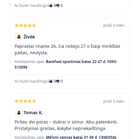
Ar buvo naudinga?
0
0
prieš 3 mėn.
Živilė
Paprastai imame 26, čia reikėjo 27 o šiaip minkštas
padas, neslysta.
Atsiliepimas apie:
Barefoot sportiniai batai 22-27 d. F093-
51209E
Ar buvo naudinga?
0
0
prieš 3 mėn.
Tomas K.
Pirkau dvi poras – dukrai ir sūnui. Abu patenkinti.
Pristatymas greitas, kokybė nepriekaištinga.
Atsiliepimas apie:
Mėlyni canvas batai 31-36 d. C04035AL