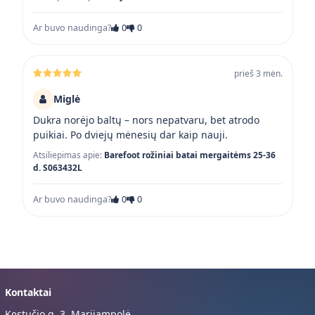
Ar buvo naudinga?
0
0
prieš 3 mėn.
Miglė
Dukra norėjo baltų – nors nepatvaru, bet atrodo
puikiai. Po dviejų mėnesių dar kaip nauji.
Atsiliepimas apie:
Barefoot rožiniai batai mergaitėms 25-36
d. S063432L
Ar buvo naudinga?
0
0
Kontaktai
Kęstučio g. 3, Marijampolė