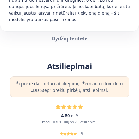
dangos juos lengva prižiūrėti. Jei ieškote batų, kurie leistų
vaikui jaustis laisvai ir natūraliai kiekvieną dieną – šis
modelis yra puikus pasirinkimas.
Dydžių lentelė
Atsiliepimai
Ši prekė dar neturi atsiliepimų. Žemiau rodomi kitų
„DD Step“ prekių pirkėjų atsiliepimai.
4.80
iš 5
Pagal 10 susijusių prekių atsiliepimų
8