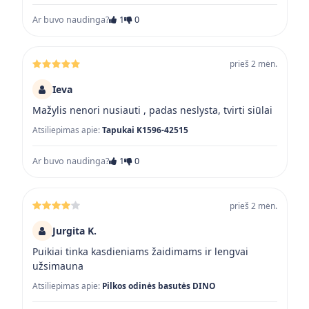
Ar buvo naudinga?
1
0
prieš 2 mėn.
Ieva
Mažylis nenori nusiauti , padas neslysta, tvirti siūlai
Atsiliepimas apie:
Tapukai K1596-42515
Ar buvo naudinga?
1
0
prieš 2 mėn.
Jurgita K.
Puikiai tinka kasdieniams žaidimams ir lengvai
užsimauna
Atsiliepimas apie:
Pilkos odinės basutės DINO