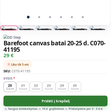
Barefoot canvas batai 20-25 d. C070-
41195
29 €
Liko tik 5 vnt
SKU:
C070-41195
DYDIS
20
21
22
23
24
25
12,6
13,3
14,0
14,7
15,2
15,9
Pridėti į krepšelį
Saugus atsiskaitymas
14 d. grąžinimas
Pristatysime per 2 - 5 d.d.