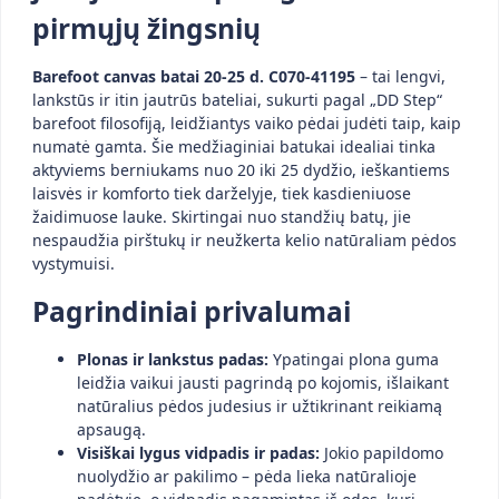
pirmųjų žingsnių
Barefoot canvas batai 20-25 d. C070-41195
– tai lengvi,
lankstūs ir itin jautrūs bateliai, sukurti pagal „DD Step“
barefoot filosofiją, leidžiantys vaiko pėdai judėti taip, kaip
numatė gamta. Šie medžiaginiai batukai idealiai tinka
aktyviems berniukams nuo 20 iki 25 dydžio, ieškantiems
laisvės ir komforto tiek darželyje, tiek kasdieniuose
žaidimuose lauke. Skirtingai nuo standžių batų, jie
nespaudžia pirštukų ir neužkerta kelio natūraliam pėdos
vystymuisi.
Pagrindiniai privalumai
Plonas ir lankstus padas:
Ypatingai plona guma
leidžia vaikui jausti pagrindą po kojomis, išlaikant
natūralius pėdos judesius ir užtikrinant reikiamą
apsaugą.
Visiškai lygus vidpadis ir padas:
Jokio papildomo
nuolydžio ar pakilimo – pėda lieka natūralioje