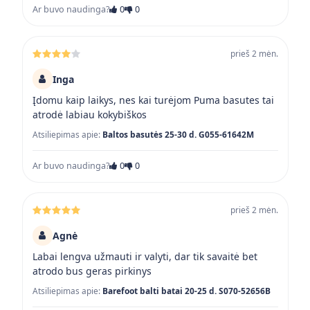
Ar buvo naudinga?
0
0
prieš 2 mėn.
Inga
Įdomu kaip laikys, nes kai turėjom Puma basutes tai
atrodė labiau kokybiškos
Atsiliepimas apie:
Baltos basutės 25-30 d. G055-61642M
Ar buvo naudinga?
0
0
prieš 2 mėn.
Agnė
Labai lengva užmauti ir valyti, dar tik savaitė bet
atrodo bus geras pirkinys
Atsiliepimas apie:
Barefoot balti batai 20-25 d. S070-52656B