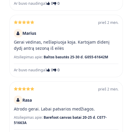
Ar buvo naudinga?
0
0
prieš 2 mėn.
Marius
Gerai vėdinas, nešlapiuoja koja. Kartojam didenį
dydį antrą sezoną iš eilės
Atsiliepimas apie:
Baltos basutės 25-30 d. G055-61642M
Ar buvo naudinga?
0
0
prieš 2 mėn.
Rasa
Atrodo gerai. Labai patvarios medžiagos.
Atsiliepimas apie:
Barefoot canvas batai 20-25 d. C077-
51663A