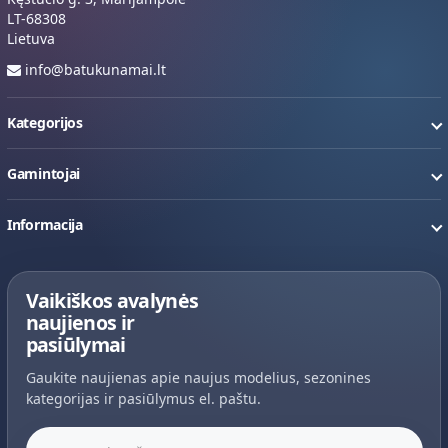
LT-68308
Lietuva
info@batukunamai.lt
Kategorijos
Gamintojai
Informacija
Vaikiškos avalynės
naujienos ir
pasiūlymai
Gaukite naujienas apie naujus modelius, sezonines
kategorijas ir pasiūlymus el. paštu.
Jūsų el. paštas