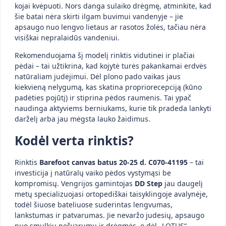
kojai kvėpuoti. Nors danga sulaiko drėgmę, atminkite, kad
šie batai nėra skirti ilgam buvimui vandenyje – jie
apsaugo nuo lengvo lietaus ar rasotos žolės, tačiau nėra
visiškai nepralaidūs vandeniui.
Rekomenduojama šį modelį rinktis vidutinei ir plačiai
pėdai – tai užtikrina, kad kojytė turės pakankamai erdvės
natūraliam judėjimui. Dėl plono pado vaikas jaus
kiekvieną nelygumą, kas skatina propriorecepciją (kūno
padėties pojūtį) ir stiprina pėdos raumenis. Tai ypač
naudinga aktyviems berniukams, kurie tik pradeda lankyti
darželį arba jau mėgsta lauko žaidimus.
Kodėl verta rinktis?
Rinktis
Barefoot canvas batus 20-25 d. C070-41195
– tai
investicija į natūralų vaiko pėdos vystymąsi be
kompromisų. Vengrijos gamintojas
DD Step
jau daugelį
metų specializuojasi ortopediškai taisyklingoje avalynėje,
todėl šiuose bateliuose suderintas lengvumas,
lankstumas ir patvarumas. Jie nevaržo judesių, apsaugo
nuo smulkių nešvarumų ir drėgmės, o dėl „LOTUS“