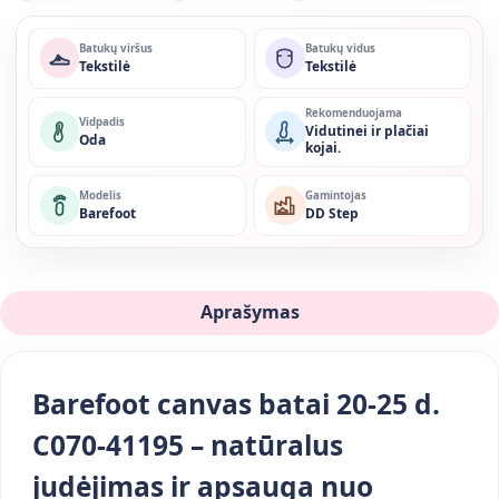
Batukų viršus
Batukų vidus
Tekstilė
Tekstilė
Rekomenduojama
Vidpadis
Vidutinei ir plačiai
Oda
kojai.
Modelis
Gamintojas
Barefoot
DD Step
Aprašymas
Barefoot canvas batai 20-25 d.
C070-41195 – natūralus
judėjimas ir apsauga nuo