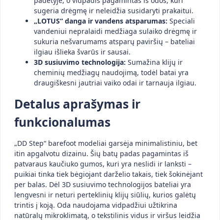
padėtyje, o vidpadis pagamintas iš odos, kuri
sugeria drėgmę ir neleidžia susidaryti prakaitui.
„LOTUS“ danga ir vandens atsparumas:
Speciali
vandeniui nepralaidi medžiaga sulaiko drėgmę ir
sukuria nešvarumams atsparų paviršių – bateliai
ilgiau išlieka švarūs ir sausai.
3D susiuvimo technologija:
Sumažina klijų ir
cheminių medžiagų naudojimą, todėl batai yra
draugiškesni jautriai vaiko odai ir tarnauja ilgiau.
Detalus aprašymas ir
funkcionalumas
„DD Step“ barefoot modeliai garsėja minimalistiniu, bet
itin apgalvotu dizainu. Šių batų padas pagamintas iš
patvaraus kaučiuko gumos, kuri yra neslidi ir lanksti –
puikiai tinka tiek bėgiojant darželio takais, tiek šokinėjant
per balas. Dėl 3D susiuvimo technologijos bateliai yra
lengvesni ir neturi perteklinių klijų siūlių, kurios galėtų
trintis į koją. Oda naudojama vidpadžiui užtikrina
natūralų mikroklimatą, o tekstilinis vidus ir viršus leidžia