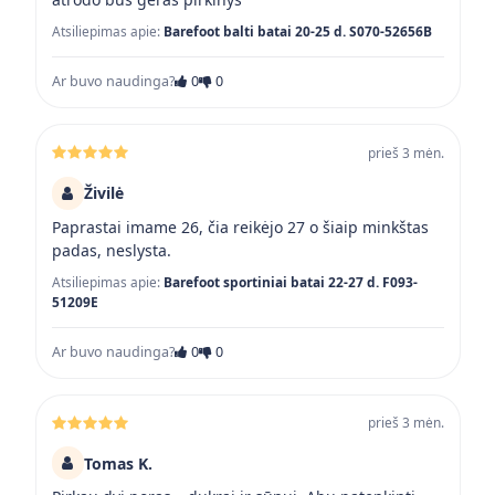
Atsiliepimas apie:
Barefoot balti batai 20-25 d. S070-52656B
Ar buvo naudinga?
0
0
prieš 3 mėn.
Živilė
Paprastai imame 26, čia reikėjo 27 o šiaip minkštas
padas, neslysta.
Atsiliepimas apie:
Barefoot sportiniai batai 22-27 d. F093-
51209E
Ar buvo naudinga?
0
0
prieš 3 mėn.
Tomas K.