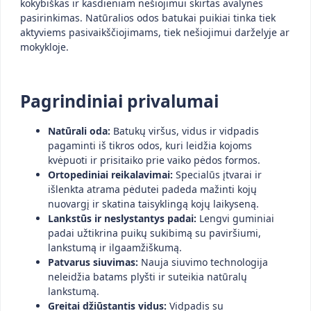
kokybiškas ir kasdieniam nešiojimui skirtas avalynės
pasirinkimas. Natūralios odos batukai puikiai tinka tiek
aktyviems pasivaikščiojimams, tiek nešiojimui darželyje ar
mokykloje.
Pagrindiniai privalumai
Natūrali oda:
Batukų viršus, vidus ir vidpadis
pagaminti iš tikros odos, kuri leidžia kojoms
kvėpuoti ir prisitaiko prie vaiko pėdos formos.
Ortopediniai reikalavimai:
Specialūs įtvarai ir
išlenkta atrama pėdutei padeda mažinti kojų
nuovargį ir skatina taisyklingą kojų laikyseną.
Lankstūs ir neslystantys padai:
Lengvi guminiai
padai užtikrina puikų sukibimą su paviršiumi,
lankstumą ir ilgaamžiškumą.
Patvarus siuvimas:
Nauja siuvimo technologija
neleidžia batams plyšti ir suteikia natūralų
lankstumą.
Greitai džiūstantis vidus:
Vidpadis su