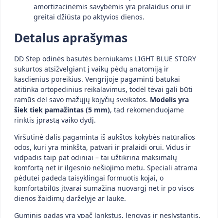
amortizacinėmis savybėmis yra pralaidus orui ir
greitai džiūsta po aktyvios dienos.
Detalus aprašymas
DD Step odinės basutės berniukams LIGHT BLUE STORY
sukurtos atsižvelgiant į vaikų pėdų anatomiją ir
kasdienius poreikius. Vengrijoje pagaminti batukai
atitinka ortopedinius reikalavimus, todėl tėvai gali būti
ramūs dėl savo mažųjų kojyčių sveikatos.
Modelis yra
šiek tiek pamažintas (5 mm)
, tad rekomenduojame
rinktis įprastą vaiko dydį.
Viršutinė dalis pagaminta iš aukštos kokybės natūralios
odos, kuri yra minkšta, patvari ir pralaidi orui. Vidus ir
vidpadis taip pat odiniai – tai užtikrina maksimalų
komfortą net ir ilgesnio nešiojimo metu. Speciali atrama
pėdutei padeda taisyklingai formuotis kojai, o
komfortabilūs įtvarai sumažina nuovargį net ir po visos
dienos žaidimų darželyje ar lauke.
Guminis padas yra ypač lankstus, lengvas ir neslystantis.