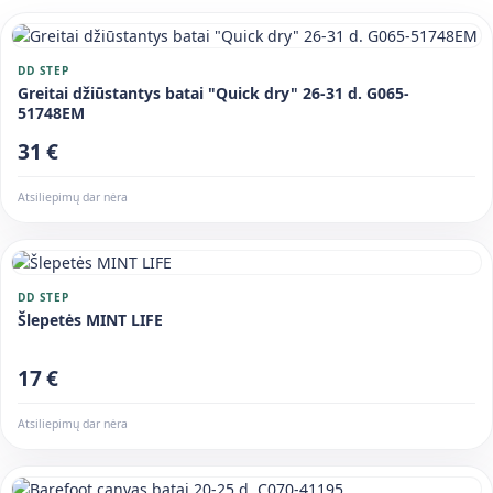
DD STEP
Greitai džiūstantys batai "Quick dry" 26-31 d. G065-
51748EM
31 €
Atsiliepimų dar nėra
DD STEP
Šlepetės MINT LIFE
17 €
Atsiliepimų dar nėra