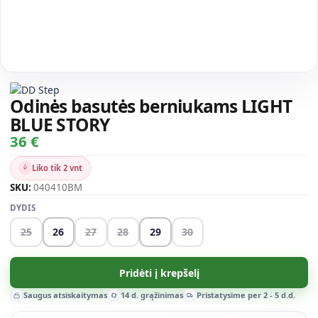
Odinės basutės berniukams LIGHT
BLUE STORY
36 €
Liko tik 2 vnt
SKU:
040410BM
DYDIS
25
26
27
28
29
30
Pridėti į krepšelį
Saugus atsiskaitymas
14 d. grąžinimas
Pristatysime per 2 - 5 d.d.