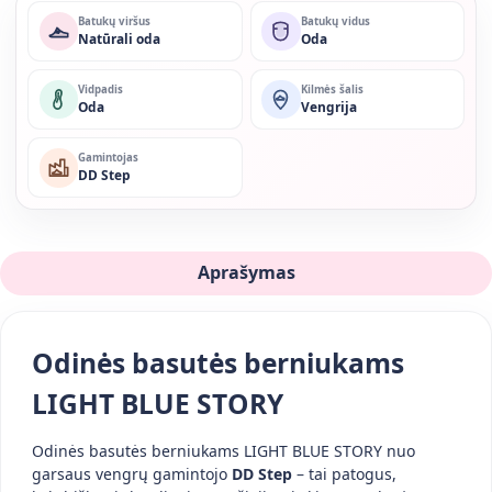
Batukų viršus
Batukų vidus
Natūrali oda
Oda
Vidpadis
Kilmės šalis
Oda
Vengrija
Gamintojas
DD Step
Aprašymas
Odinės basutės berniukams
LIGHT BLUE STORY
Odinės basutės berniukams LIGHT BLUE STORY nuo
garsaus vengrų gamintojo
DD Step
– tai patogus,