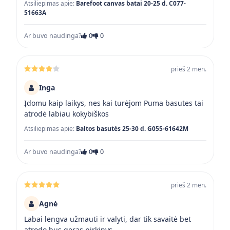
Atsiliepimas apie:
Barefoot canvas batai 20-25 d. C077-
51663A
Ar buvo naudinga?
0
0
prieš 2 mėn.
Inga
Įdomu kaip laikys, nes kai turėjom Puma basutes tai
atrodė labiau kokybiškos
Atsiliepimas apie:
Baltos basutės 25-30 d. G055-61642M
Ar buvo naudinga?
0
0
prieš 2 mėn.
Agnė
Labai lengva užmauti ir valyti, dar tik savaitė bet
atrodo bus geras pirkinys