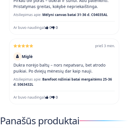
Pirkau dvi poras – dukrai ir sūnui. Abu patenkinti.
Pristatymas greitas, kokybė nepriekaištinga.
Atsiliepimas apie:
Mėlyni canvas batai 31-36 d. C04035AL
Ar buvo naudinga?
0
0
prieš 3 mėn.
Miglė
Dukra norėjo baltų – nors nepatvaru, bet atrodo
puikiai. Po dviejų mėnesių dar kaip nauji.
Atsiliepimas apie:
Barefoot rožiniai batai mergaitėms 25-36
d. S063432L
Ar buvo naudinga?
0
0
Panašūs produktai