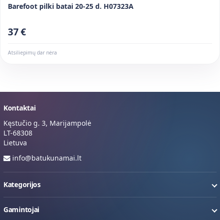
Barefoot pilki batai 20-25 d. H07323A
37 €
Atsiliepimų dar nėra
Kontaktai
Kęstučio g. 3, Marijampolė
LT-68308
Lietuva
info@batukunamai.lt
Kategorijos
Gamintojai