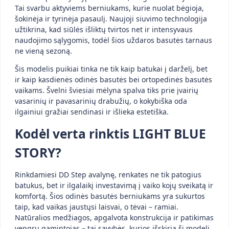
Tai svarbu aktyviems berniukams, kurie nuolat bėgioja,
šokinėja ir tyrinėja pasaulį. Naujoji siuvimo technologija
užtikrina, kad siūlės išliktų tvirtos net ir intensyvaus
naudojimo sąlygomis, todėl šios uždaros basutės tarnaus
ne vieną sezoną.
Šis modelis puikiai tinka ne tik kaip batukai į darželį, bet
ir kaip kasdienės odinės basutės bei ortopedinės basutės
vaikams. Švelni šviesiai mėlyna spalva tiks prie įvairių
vasarinių ir pavasarinių drabužių, o kokybiška oda
ilgainiui gražiai sendinasi ir išlieka estetiška.
Kodėl verta rinktis LIGHT BLUE
STORY?
Rinkdamiesi DD Step avalynę, renkates ne tik patogius
batukus, bet ir ilgalaikį investavimą į vaiko kojų sveikatą ir
komfortą. Šios odinės basutės berniukams yra sukurtos
taip, kad vaikas jaustųsi laisvai, o tėvai – ramiai.
Natūralios medžiagos, apgalvota konstrukcija ir patikimas
vengrų gamintojas – tai savybės, kurios išskiria šį modelį