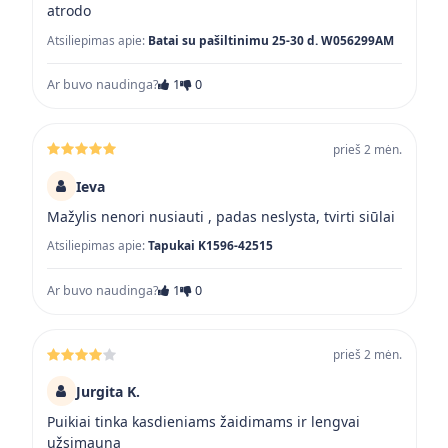
atrodo
Atsiliepimas apie:
Batai su pašiltinimu 25-30 d. W056299AM
Ar buvo naudinga?
1
0
prieš 2 mėn.
Ieva
Mažylis nenori nusiauti , padas neslysta, tvirti siūlai
Atsiliepimas apie:
Tapukai K1596-42515
Ar buvo naudinga?
1
0
prieš 2 mėn.
Jurgita K.
Puikiai tinka kasdieniams žaidimams ir lengvai
užsimauna