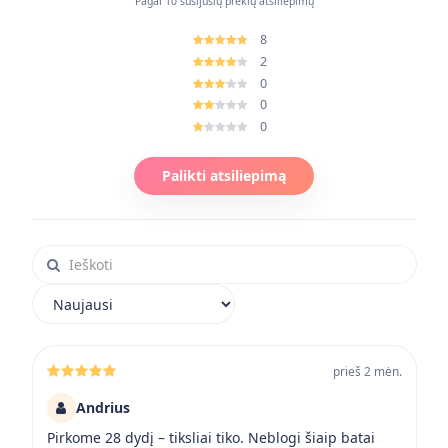
Pagal 10 susijusių prekių atsiliepimų
8
2
0
0
0
Palikti atsiliepimą
Ieškoti atsiliepimuose
Rikiuoti atsiliepimus
prieš 2 mėn.
Andrius
Pirkome 28 dydį – tiksliai tiko. Neblogi šiaip batai