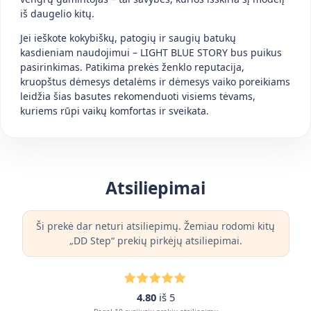
iš daugelio kitų.
Jei ieškote kokybiškų, patogių ir saugių batukų
kasdieniam naudojimui – LIGHT BLUE STORY bus puikus
pasirinkimas. Patikima prekės ženklo reputacija,
kruopštus dėmesys detalėms ir dėmesys vaiko poreikiams
leidžia šias basutes rekomenduoti visiems tėvams,
kuriems rūpi vaikų komfortas ir sveikata.
Atsiliepimai
Ši prekė dar neturi atsiliepimų. Žemiau rodomi kitų
„DD Step“ prekių pirkėjų atsiliepimai.
4.80
iš 5