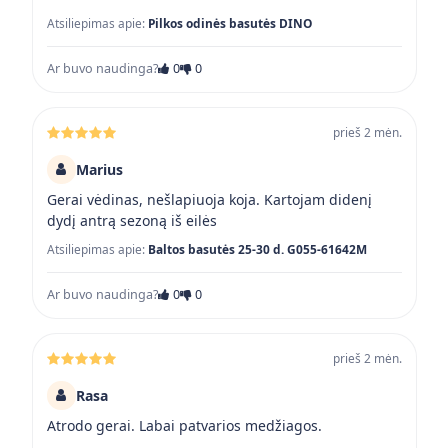
Atsiliepimas apie:
Pilkos odinės basutės DINO
Ar buvo naudinga?
0
0
prieš 2 mėn.
Marius
Gerai vėdinas, nešlapiuoja koja. Kartojam didenį
dydį antrą sezoną iš eilės
Atsiliepimas apie:
Baltos basutės 25-30 d. G055-61642M
Ar buvo naudinga?
0
0
prieš 2 mėn.
Rasa
Atrodo gerai. Labai patvarios medžiagos.