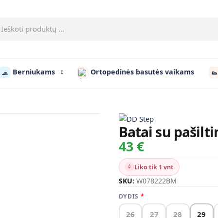
Berniukams
Ortopedinės basutės vaikams
🧢
👟
Batai su pašil
43 €
Liko tik 1 vnt
SKU:
W078222BM
DYDIS
26
27
28
29