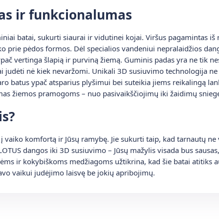
as ir funkcionalumas
iniai batai, sukurti siaurai ir vidutinei kojai. Viršus pagamintas i
iko prie pėdos formos. Dėl specialios vandeniui nepralaidžios da
ač vertinga šlapią ir purviną žiemą. Guminis padas yra ne tik nesly
svai judėti nė kiek nevaržomi. Unikali 3D susiuvimo technologija n
o batus ypač atsparius plyšimui bei suteikia jiems reikalingą la
imas žiemos pramogoms – nuo pasivaikščiojimų iki žaidimų snieg
is?
ja į vaiko komfortą ir Jūsų ramybę. Jie sukurti taip, kad tarnautų n
OTUS dangos iki 3D susiuvimo – Jūsų mažylis visada bus sausas, š
ms ir kokybiškoms medžiagoms užtikrina, kad šie batai atitiks au
avo vaikui judėjimo laisvę be jokių apribojimų.