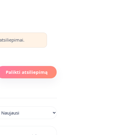
tsiliepimai.
Palikti atsiliepimą
iuoti atsiliepimus