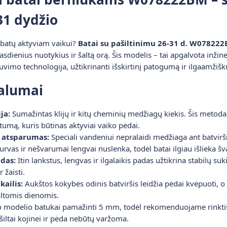
 31 dydžio
ų batų aktyviam vaikui?
Batai su pašiltinimu 26-31 d. W07822
asdienius nuotykius ir šaltą orą. Šis modelis – tai apgalvota inžine
siuvimo technologija, užtikrinanti išskirtinį patogumą ir ilgaamžiš
valumai
ja:
Sumažintas klijų ir kitų cheminių medžiagų kiekis. Šis metodas
tumą, kuris būtinas aktyviai vaiko pėdai.
 atsparumas:
Speciali vandeniui nepralaidi medžiaga ant batvirši
rvas ir nešvarumai lengvai nuslenka, todėl batai ilgiau išlieka šv
adas:
Itin lankstus, lengvas ir ilgalaikis padas užtikrina stabilų su
 žaisti.
kailis:
Aukštos kokybės odinis batviršis leidžia pėdai kvėpuoti, o v
altomis dienomis.
 modelio batukai pamažinti 5 mm, todėl rekomenduojame rinktis
 šiltai kojinei ir pėda nebūtų varžoma.