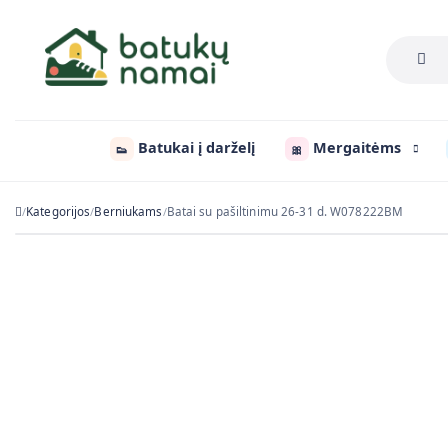
Batukai į darželį
Mergaitėms
👟
🎀
Kategorijos
Berniukams
Batai su pašiltinimu 26-31 d. W078222BM
/
/
/