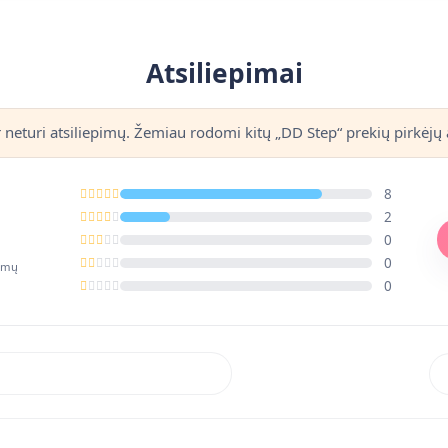
Atsiliepimai
r neturi atsiliepimų. Žemiau rodomi kitų „DD Step“ prekių pirkėjų a
8
2
0
0
pimų
0
Rik