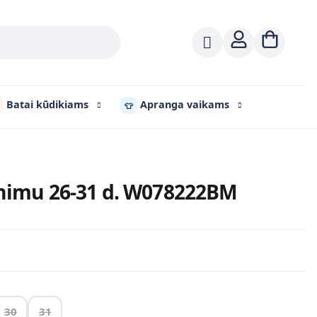
Batai kūdikiams
Apranga vaikams
👕
tinimu 26-31 d. W078222BM
30
31