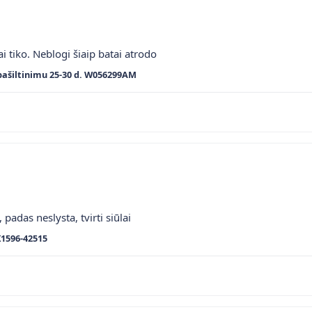
ai tiko. Neblogi šiaip batai atrodo
pašiltinimu 25-30 d. W056299AM
 padas neslysta, tvirti siūlai
K1596-42515