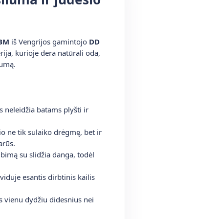
2BM
iš Vengrijos gamintojo
DD
rija, kurioje dera natūrali oda,
kumą.
 neleidžia batams plyšti ir
o ne tik sulaiko drėgmę, bet ir
arūs.
kibimą su slidžia danga, todėl
iduje esantis dirbtinis kailis
 vienu dydžiu didesnius nei