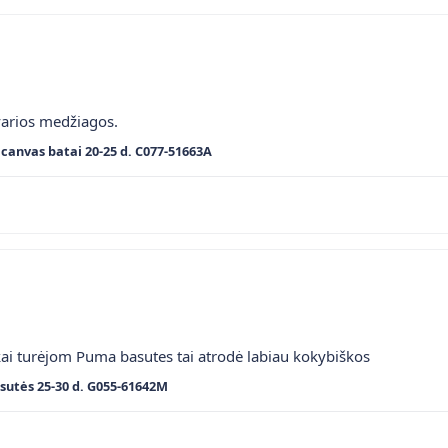
varios medžiagos.
canvas batai 20-25 d. C077-51663A
kai turėjom Puma basutes tai atrodė labiau kokybiškos
sutės 25-30 d. G055-61642M