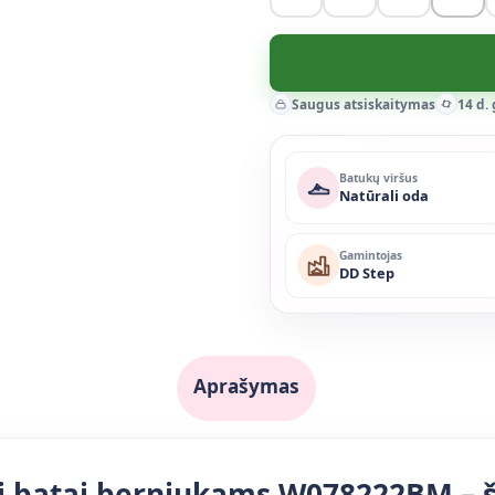
Saugus atsiskaitymas
14 d.
Batukų viršus
Natūrali oda
Gamintojas
DD Step
Aprašymas
i batai berniukams W078222BM – ši