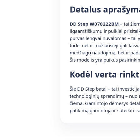
Detalus aprašym
DD Step W078222BM
– tai žiem
ilgaamžiškumu ir puikiai prisita
purvas lengvai nuvalomas – tai yp
todėl net ir mažiausieji gali lai
medžiagų naudojimą, bet ir padar
Šis modelis yra puikus pasirink
Kodėl verta rinkt
Šie DD Step batai – tai investici
technologinių sprendimų – nuo L
žiema. Gamintojo dėmesys detalė
patikimą gamintoją ir suteikite s