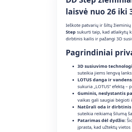
laisvė nuo 26 iki
Ieškote patvarių ir šiltų žiemini
Step
sukurti taip, kad atlaikytų k
dirbtinis kailis ir pažangi 3D su
Pagrindiniai pri
3D susiuvimo technologi
suteikia jiems lengvą lanks
LOTUS danga ir vandens
sukuria „LOTUS“ efektą – pu
Guminis, neslystantis p
vaikas gali saugiai bėgioti ir
Natūrali oda ir dirbtinis 
suteikia reikiamą šilumą š
Patarimas dėl dydžio:
Šio
įprasta, kad užtektų vietos