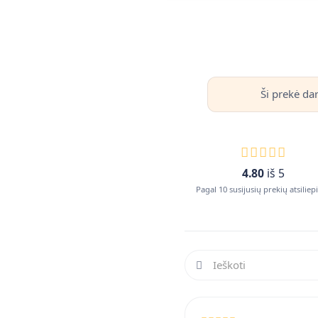
Ši prekė da
4.80
iš 5
Pagal 10 susijusių prekių atsilie
Ieškoti atsiliepimuose