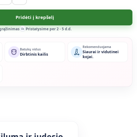
Pridėti į krepšelį
 grąžinimas
Pristatysime per 2 - 5 d.d.
Rekomenduojama
Batukų vidus
Siaurai ir vidutinei
Dirbtinis kailis
kojai.
luma ir judesio