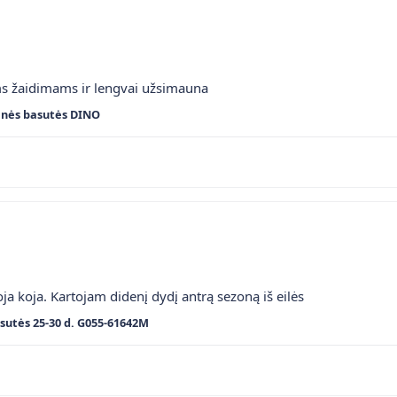
ms žaidimams ir lengvai užsimauna
inės basutės DINO
ja koja. Kartojam didenį dydį antrą sezoną iš eilės
sutės 25-30 d. G055-61642M