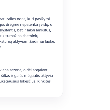
š natūralios odos, kuri pasižymi
ngos drėgmė nepatenka į vidų, o
stantis, bet ir labai lankstus,
e tik sumažina cheminių
nkstumą aktyviam žaidimui lauke.
e.
e vieną sezoną, o dėl apgalvotų
iltas ir galės mėgautis aktyvia
kščiausius lūkesčius. Rinkitės