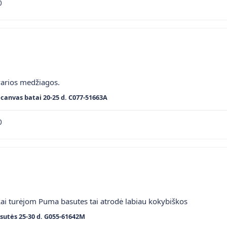
0
varios medžiagos.
canvas batai 20-25 d. C077-51663A
0
kai turėjom Puma basutes tai atrodė labiau kokybiškos
sutės 25-30 d. G055-61642M