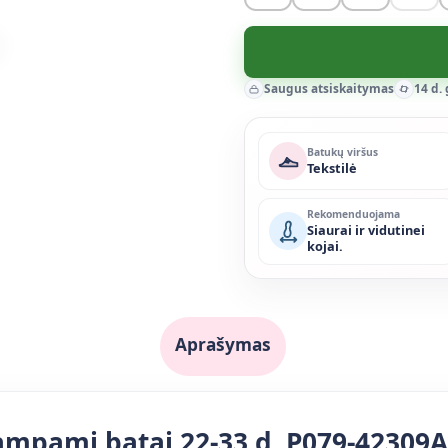
Saugus atsiskaitymas
14 d.
Batukų viršus
Tekstilė
Rekomenduojama
Siaurai ir vidutinei
kojai.
Aprašymas
ampami batai 22-33 d. P079-42309A