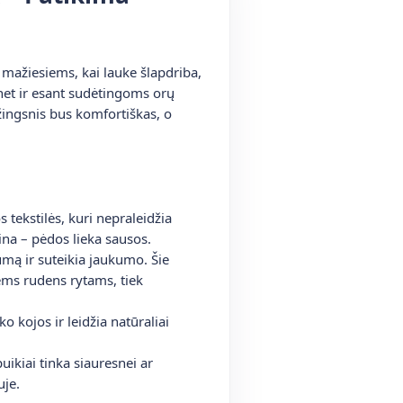
mažiesiems, kai lauke šlapdriba,
s net ir esant sudėtingoms orų
žingsnis bus komfortiškas, o
 tekstilės, kuri nepraleidžia
dina – pėdos lieka sausos.
lumą ir suteikia jaukumo. Šie
ems rudens rytams, tiek
kojos ir leidžia natūraliai
ikiai tinka siauresnei ar
uje.