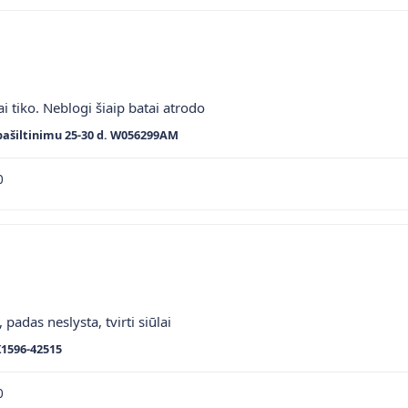
ai tiko. Neblogi šiaip batai atrodo
pašiltinimu 25-30 d. W056299AM
0
 padas neslysta, tvirti siūlai
K1596-42515
0