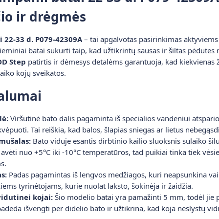
io ir drėgmės
 22-33 d. P079-42309A
– tai apgalvotas pasirinkimas aktyviems 
žieminiai batai sukurti taip, kad užtikrintų sausas ir šiltas pėdute
DD Step
patirtis ir dėmesys detalėms garantuoja, kad kiekvienas 
aiko kojų sveikatos.
valumai
lė:
Viršutinė bato dalis pagaminta iš specialios vandeniui atsparios
kvėpuoti. Tai reiškia, kad balos, šlapias sniegas ar lietus nebegąs
amušalas:
Bato viduje esantis dirbtinio kailio sluoksnis sulaiko ši
vėti nuo +5°C iki -10°C temperatūros, tad puikiai tinka tiek vėsi
s.
s:
Padas pagamintas iš lengvos medžiagos, kuri neapsunkina vaiko 
iems tyrinėtojams, kurie nuolat laksto, šokinėja ir žaidžia.
vidutinei kojai:
Šio modelio batai yra pamažinti 5 mm, todėl jie pu
padeda išvengti per didelio bato ir užtikrina, kad koja neslystų vid