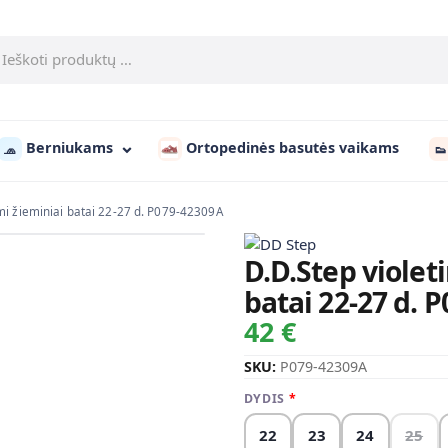
Berniukams
Ortopedinės basutės vaikams
🧢
👟
mi žieminiai batai 22-27 d. P079-42309A
D.D.Step viole
batai 22-27 d. 
42 €
SKU:
P079-42309A
DYDIS
22
23
24
25