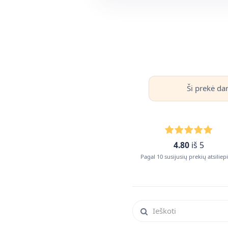
Ši prekė da
4.80
iš 5
Pagal 10 susijusių prekių atsilie
Ieškoti atsiliepimuose