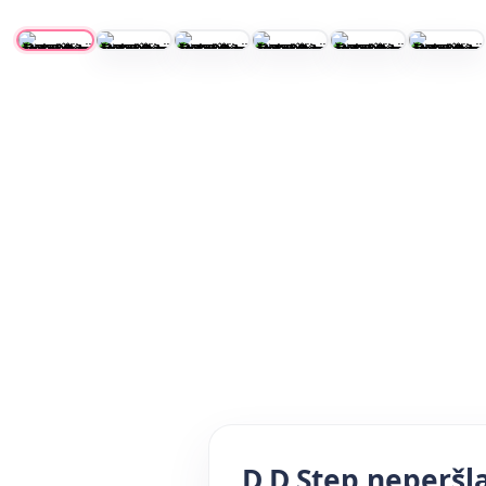
D.D.Step neperšl