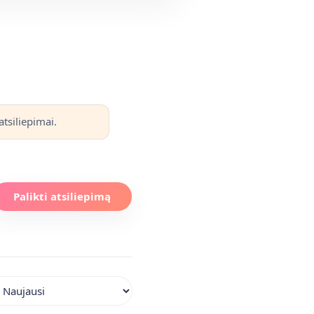
tsiliepimai.
Palikti atsiliepimą
iuoti atsiliepimus