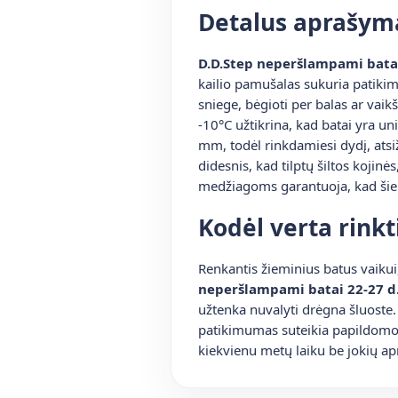
Detalus aprašym
D.D.Step neperšlampami bata
kailio pamušalas sukuria patikimą
sniege, bėgioti per balas ar vaik
-10°C užtikrina, kad batai yra u
mm, todėl rinkdamiesi dydį, atsi
didesnis, kad tilptų šiltos kojinė
medžiagoms garantuoja, kad šie b
Kodėl verta rinkt
Renkantis žieminius batus vaiku
neperšlampami batai 22-27 d
užtenka nuvalyti drėgna šluoste.
patikimumas suteikia papildomo 
kiekvienu metų laiku be jokių ap