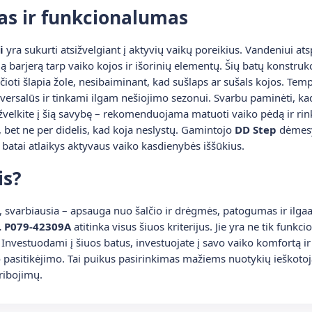
as ir funkcionalumas
i
yra sukurti atsižvelgiant į aktyvių vaikų poreikius. Vandeniui atspa
 barjerą tarp vaiko kojos ir išorinių elementų. Šių batų konstrukci
ščioti šlapia žole, nesibaiminant, kad sušlaps ar sušals kojos. Tem
niversalūs ir tinkami ilgam nešiojimo sezonui. Svarbu paminėti, k
žvelkite į šią savybę – rekomenduojama matuoti vaiko pėdą ir rinkt
s, bet ne per didelis, kad koja neslystų. Gamintojo
DD Step
dėmesy
atai atlaikys aktyvaus vaiko kasdienybės iššūkius.
is?
i, svarbiausia – apsauga nuo šalčio ir drėgmės, patogumas ir il
. P079-42309A
atitinka visus šiuos kriterijus. Jie yra ne tik funkci
 Investuodami į šiuos batus, investuojate į savo vaiko komfortą i
pasitikėjimo. Tai puikus pasirinkimas mažiems nuotykių ieškotoj
ribojimų.