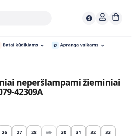
Batai kūdikiams
Apranga vaikams
👕
tiniai neperšlampami žieminiai
P079-42309A
26
27
28
29
30
31
32
33