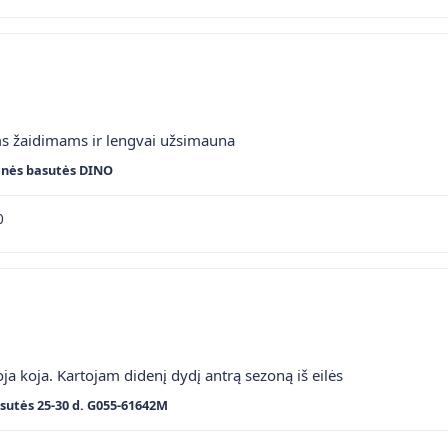
ms žaidimams ir lengvai užsimauna
inės basutės DINO
0
ja koja. Kartojam didenį dydį antrą sezoną iš eilės
sutės 25-30 d. G055-61642M