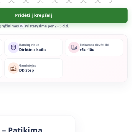
Pridėti į krepšelį
 grąžinimas
Pristatysime per 2 - 5 d.d.
Batukų vidus
Tinkamas dėvėti iki
Dirbtinis kailis
+5c -10c
Gamintojas
DD Step
 – Patikima