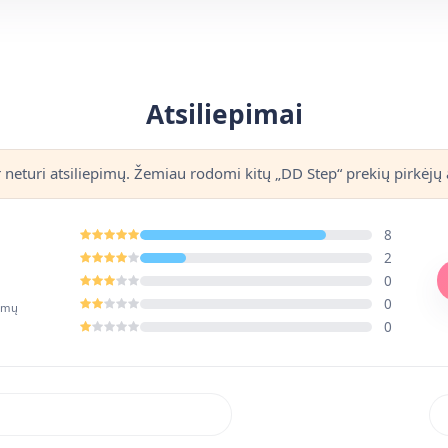
Atsiliepimai
r neturi atsiliepimų. Žemiau rodomi kitų „DD Step“ prekių pirkėjų a
8
2
0
0
pimų
0
Rik