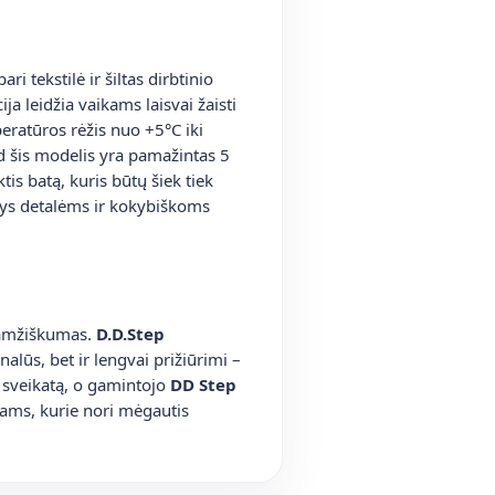
ri tekstilė ir šiltas dirbtinio
ja leidžia vaikams laisvai žaisti
peratūros rėžis nuo +5°C iki
ad šis modelis yra pamažintas 5
is batą, kuris būtų šiek tiek
s detalėms ir kokybiškoms
gaamžiškumas.
D.D.Step
onalūs, bet ir lengvai prižiūrimi –
r sveikatą, o gamintojo
DD Step
ams, kurie nori mėgautis