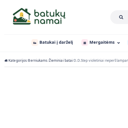
Batukai į darželį
Mergaitėms
👟
🎀
Kategorijos
Berniukams
Žieminiai batai
D.D.Step violetiniai neperšlampa
/
/
/
/