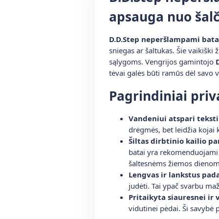
apsauga nuo šalč
D.D.Step neperšlampami batai
sniegas ar šaltukas. Šie vaikiški 
sąlygoms. Vengrijos gamintojo
tėvai galės būti ramūs dėl savo v
Pagrindiniai pri
Vandeniui atspari teksti
drėgmės, bet leidžia kojai 
Šiltas dirbtinio kailio p
batai yra rekomenduojami a
šaltesnėms žiemos dienom
Lengvas ir lankstus pada
judėti. Tai ypač svarbu maž
Pritaikyta siauresnei ir 
vidutinei pėdai. Ši savybė 