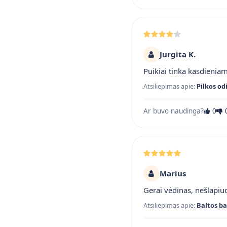
Jurgita K.
Puikiai tinka kasdienia
Atsiliepimas apie:
Pilkos od
Ar buvo naudinga?
0
Marius
Gerai vėdinas, nešlapiuo
Atsiliepimas apie:
Baltos ba