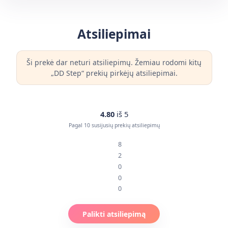
Atsiliepimai
Ši prekė dar neturi atsiliepimų. Žemiau rodomi kitų
„DD Step“ prekių pirkėjų atsiliepimai.
4.80
iš 5
Pagal 10 susijusių prekių atsiliepimų
8
2
0
0
0
Palikti atsiliepimą