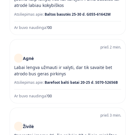
atrodė labiau kokybiškos
Atsiliepimas apie:
Baltos basutės 25-30 d. G055-61642M
Ar buvo naudinga?
0
0
prieš 2 mėn.
Agnė
Labai lengva užmauti ir valyti, dar tik savaitė bet
atrodo bus geras pirkinys
Atsiliepimas apie:
Barefoot balti batai 20-25 d. S070-52656B
Ar buvo naudinga?
0
0
prieš 3 mėn.
Živilė