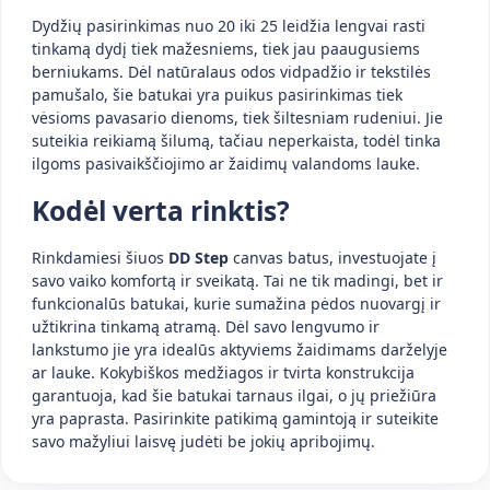
Dydžių pasirinkimas nuo 20 iki 25 leidžia lengvai rasti
tinkamą dydį tiek mažesniems, tiek jau paaugusiems
berniukams. Dėl natūralaus odos vidpadžio ir tekstilės
pamušalo, šie batukai yra puikus pasirinkimas tiek
vėsioms pavasario dienoms, tiek šiltesniam rudeniui. Jie
suteikia reikiamą šilumą, tačiau neperkaista, todėl tinka
ilgoms pasivaikščiojimo ar žaidimų valandoms lauke.
Kodėl verta rinktis?
Rinkdamiesi šiuos
DD Step
canvas batus, investuojate į
savo vaiko komfortą ir sveikatą. Tai ne tik madingi, bet ir
funkcionalūs batukai, kurie sumažina pėdos nuovargį ir
užtikrina tinkamą atramą. Dėl savo lengvumo ir
lankstumo jie yra idealūs aktyviems žaidimams darželyje
ar lauke. Kokybiškos medžiagos ir tvirta konstrukcija
garantuoja, kad šie batukai tarnaus ilgai, o jų priežiūra
yra paprasta. Pasirinkite patikimą gamintoją ir suteikite
savo mažyliui laisvę judėti be jokių apribojimų.