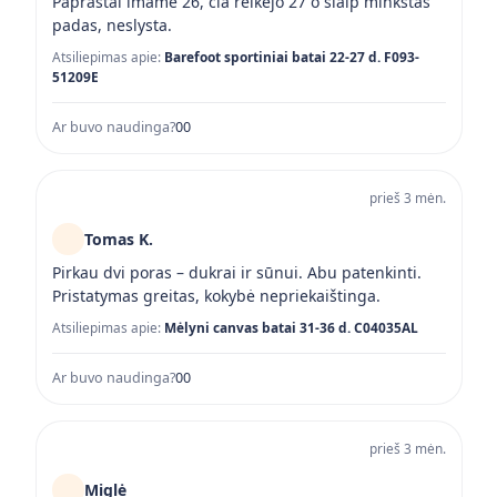
Paprastai imame 26, čia reikėjo 27 o šiaip minkštas
padas, neslysta.
Atsiliepimas apie:
Barefoot sportiniai batai 22-27 d. F093-
51209E
Ar buvo naudinga?
0
0
prieš 3 mėn.
Tomas K.
Pirkau dvi poras – dukrai ir sūnui. Abu patenkinti.
Pristatymas greitas, kokybė nepriekaištinga.
Atsiliepimas apie:
Mėlyni canvas batai 31-36 d. C04035AL
Ar buvo naudinga?
0
0
prieš 3 mėn.
Miglė