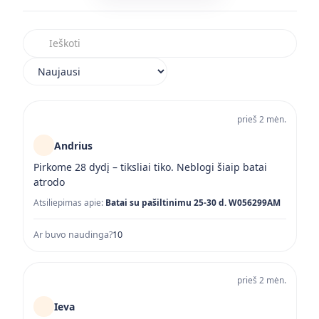
Ieškoti atsiliepimuose
Rikiuoti atsiliepimus
prieš 2 mėn.
Andrius
Pirkome 28 dydį – tiksliai tiko. Neblogi šiaip batai
atrodo
Atsiliepimas apie:
Batai su pašiltinimu 25-30 d. W056299AM
Ar buvo naudinga?
1
0
prieš 2 mėn.
Ieva