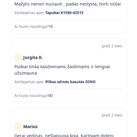
Mažylis nenori nusiauti , padas neslysta, tvirti siūlai
Atsiliepimas apie:
Tapukai K1596-42515
Ar buvo naudinga?
1
0
prieš 2 mėn.
Jurgita K.
Puikiai tinka kasdieniams žaidimams ir lengvai
užsimauna
Atsiliepimas apie:
Pilkos odinės basutės DINO
Ar buvo naudinga?
0
0
prieš 2 mėn.
Marius
Gerai vėdinas, nešlapiuoja koja. Kartojam didenį