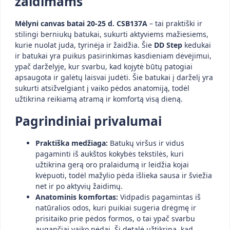
žaidimams
Mėlyni canvas batai 20-25 d. CSB137A
– tai praktiški ir
stilingi berniukų batukai, sukurti aktyviems mažiesiems,
kurie nuolat juda, tyrinėja ir žaidžia. Šie
DD Step
kedukai
ir batukai yra puikus pasirinkimas kasdieniam dėvėjimui,
ypač darželyje, kur svarbu, kad kojytė būtų patogiai
apsaugota ir galėtų laisvai judėti. Šie batukai į darželį yra
sukurti atsižvelgiant į vaiko pėdos anatomiją, todėl
užtikrina reikiamą atramą ir komfortą visą dieną.
Pagrindiniai privalumai
Praktiška medžiaga:
Batukų viršus ir vidus
pagaminti iš aukštos kokybės tekstilės, kuri
užtikrina gerą oro pralaidumą ir leidžia kojai
kvėpuoti, todėl mažylio pėda išlieka sausa ir šviežia
net ir po aktyvių žaidimų.
Anatominis komfortas:
Vidpadis pagamintas iš
natūralios odos, kuri puikiai sugeria drėgmę ir
prisitaiko prie pėdos formos, o tai ypač svarbu
augančiai vaiko pėdai. Ši detalė užtikrina, kad