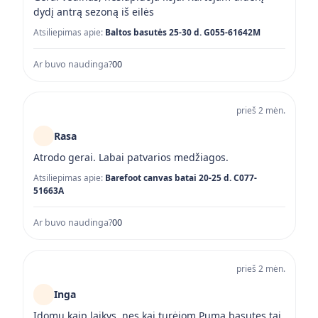
dydį antrą sezoną iš eilės
Atsiliepimas apie:
Baltos basutės 25-30 d. G055-61642M
Ar buvo naudinga?
0
0
prieš 2 mėn.
Rasa
Atrodo gerai. Labai patvarios medžiagos.
Atsiliepimas apie:
Barefoot canvas batai 20-25 d. C077-
51663A
Ar buvo naudinga?
0
0
prieš 2 mėn.
Inga
Įdomu kaip laikys, nes kai turėjom Puma basutes tai