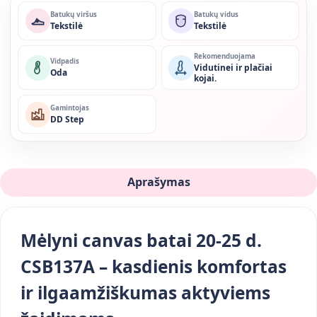
Batukų viršus
Batukų vidus
Tekstilė
Tekstilė
Rekomenduojama
Vidpadis
Vidutinei ir plačiai
Oda
kojai.
Gamintojas
DD Step
Aprašymas
Mėlyni canvas batai 20-25 d.
CSB137A – kasdienis komfortas
ir ilgaamžiškumas aktyviems