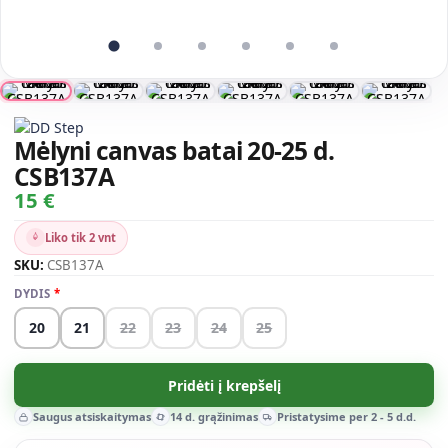
Mėlyni canvas batai 20-25 d.
CSB137A
15 €
Liko tik 2 vnt
SKU:
CSB137A
DYDIS
20
21
22
23
24
25
Pridėti į krepšelį
Saugus atsiskaitymas
14 d. grąžinimas
Pristatysime per 2 - 5 d.d.