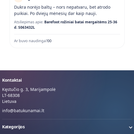
Dukra norėjo baltų – nors nepatvaru, bet atrodo
puikiai. Po dviejų mėnesių dar kaip nauji.
Atsiliepimas apie:
Barefoot rožiniai batai mergaitėms 25-36
d. S063432L
Ar buvo naudinga?
0
0
Kontaktai
Kęstučio g. 3, Marijampolė
LT-68308
Lietuva
info@batukunamai.lt
Kategorijos