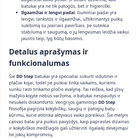
batukai yra ne tik patogūs, bet ir higieniški.
Ilgaamžiai ir lengvi padai:
Guminiai padai yra
lengvi, lankstūs ir ilgaamžiai, užtikrinantys puikų
sukibimą su įvairiais paviršiais. Jie suteikia
stabilumą ir saugumą, o jų lengvumas leidžia vaikui
jaustis taip, lyg būtų basomis.
Detalus aprašymas ir
funkcionalumas
Šie
DD Step
batukai yra specialiai sukurti vidutinei ir
plačiai kojai, todėl jie puikiai tinka vaikams, kuriems
sunku rasti tinkamo pločio avalynę. Tai reiškia, kad jūsų
mažylio kojytė nebus varžoma, o batukai nespaudys ir
nesukels diskomforto. Vengrijos gamintojo
DD Step
filosofija pagrįsta kokybiškų, saugių ir patogių batų
kūrimu, kurie atitinka aktyvaus vaiko poreikius. Šie mėlyni
canvas batai yra puikus pavyzdys, kaip paprastas dizainas
ir kokybiškos medžiagos gali užtikrinti ilgalaikį dėvėjimąsi
be jokių kompromisų.