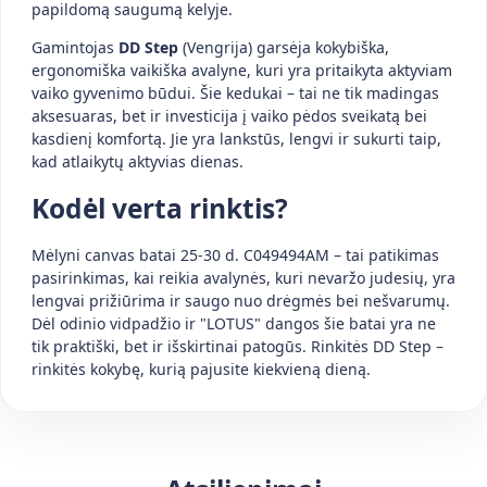
papildomą saugumą kelyje.
Gamintojas
DD Step
(Vengrija) garsėja kokybiška,
ergonomiška vaikiška avalyne, kuri yra pritaikyta aktyviam
vaiko gyvenimo būdui. Šie kedukai – tai ne tik madingas
aksesuaras, bet ir investicija į vaiko pėdos sveikatą bei
kasdienį komfortą. Jie yra lankstūs, lengvi ir sukurti taip,
kad atlaikytų aktyvias dienas.
Kodėl verta rinktis?
Mėlyni canvas batai 25-30 d. C049494AM – tai patikimas
pasirinkimas, kai reikia avalynės, kuri nevaržo judesių, yra
lengvai prižiūrima ir saugo nuo drėgmės bei nešvarumų.
Dėl odinio vidpadžio ir "LOTUS" dangos šie batai yra ne
tik praktiški, bet ir išskirtinai patogūs. Rinkitės DD Step –
rinkitės kokybę, kurią pajusite kiekvieną dieną.