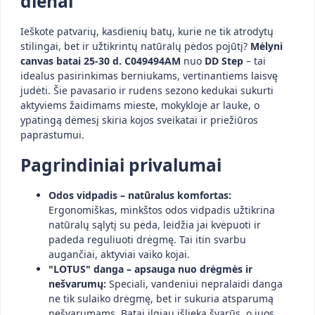
dienai
Ieškote patvarių, kasdienių batų, kurie ne tik atrodytų
stilingai, bet ir užtikrintų natūralų pėdos pojūtį?
Mėlyni
canvas batai 25-30 d. C049494AM
nuo
DD Step
– tai
idealus pasirinkimas berniukams, vertinantiems laisvę
judėti. Šie pavasario ir rudens sezono kedukai sukurti
aktyviems žaidimams mieste, mokykloje ar lauke, o
ypatingą dėmesį skiria kojos sveikatai ir priežiūros
paprastumui.
Pagrindiniai privalumai
Odos vidpadis – natūralus komfortas:
Ergonomiškas, minkštos odos vidpadis užtikrina
natūralų sąlytį su pėda, leidžia jai kvėpuoti ir
padeda reguliuoti drėgmę. Tai itin svarbu
augančiai, aktyviai vaiko kojai.
"LOTUS" danga – apsauga nuo drėgmės ir
nešvarumų:
Speciali, vandeniui nepralaidi danga
ne tik sulaiko drėgmę, bet ir sukuria atsparumą
nešvarumams. Batai ilgiau išlieka švarūs, o juos