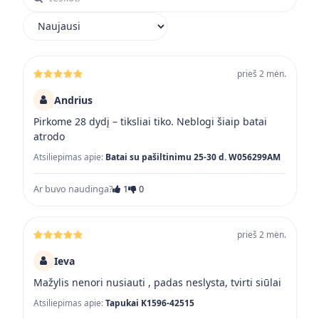
Rikiuoti atsiliepimus
prieš 2 mėn.
Andrius
Pirkome 28 dydį – tiksliai tiko. Neblogi šiaip batai
atrodo
Atsiliepimas apie:
Batai su pašiltinimu 25-30 d. W056299AM
Ar buvo naudinga?
1
0
prieš 2 mėn.
Ieva
Mažylis nenori nusiauti , padas neslysta, tvirti siūlai
Atsiliepimas apie:
Tapukai K1596-42515