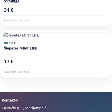
51748EM
31 €
Atsiliepimų dar nėra
DD STEP
Šlepetės MINT LIFE
17 €
Atsiliepimų dar nėra
Kontaktai
Kęstučio g. 3, Marijampolė