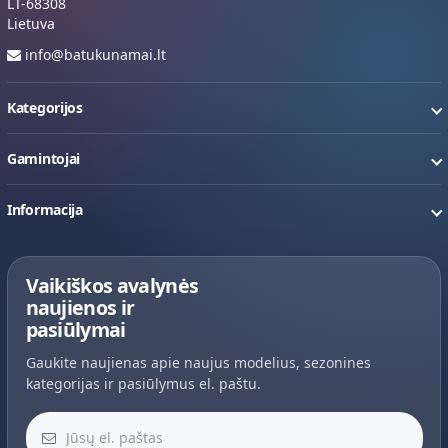
LT-68308
Lietuva
info@batukunamai.lt
Kategorijos
Gamintojai
Informacija
Vaikiškos avalynės
naujienos ir
pasiūlymai
Gaukite naujienas apie naujus modelius, sezonines
kategorijas ir pasiūlymus el. paštu.
Jūsų el. paštas