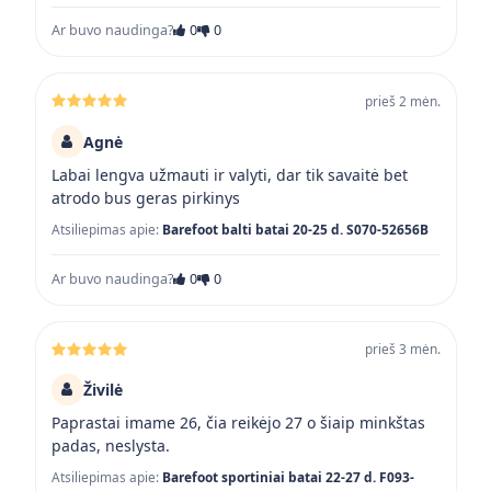
Ar buvo naudinga?
0
0
prieš 2 mėn.
Agnė
Labai lengva užmauti ir valyti, dar tik savaitė bet
atrodo bus geras pirkinys
Atsiliepimas apie:
Barefoot balti batai 20-25 d. S070-52656B
Ar buvo naudinga?
0
0
prieš 3 mėn.
Živilė
Paprastai imame 26, čia reikėjo 27 o šiaip minkštas
padas, neslysta.
Atsiliepimas apie:
Barefoot sportiniai batai 22-27 d. F093-