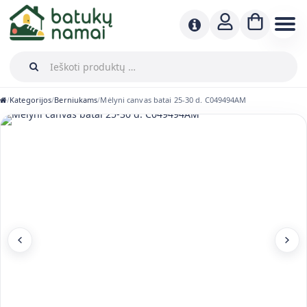
Kategorijos
Berniukams
Mėlyni canvas batai 25-30 d. C049494AM
/
/
/