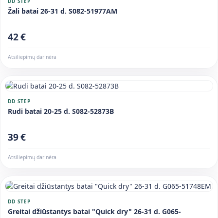
DD STEP
Žali batai 26-31 d. S082-51977AM
42 €
Atsiliepimų dar nėra
DD STEP
Rudi batai 20-25 d. S082-52873B
39 €
Atsiliepimų dar nėra
DD STEP
Greitai džiūstantys batai "Quick dry" 26-31 d. G065-