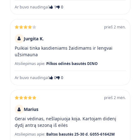
Ar buvo naudinga?
1
0
prieš 2 mėn.
Jurgita K.
Puikiai tinka kasdieniams žaidimams ir lengvai
užsimauna
Atsiliepimas apie:
Pilkos odinės basutės DINO
Ar buvo naudinga?
0
0
prieš 2 mėn.
Marius
Gerai vėdinas, nešlapiuoja koja. Kartojam didenį
dydį antrą sezoną iš eilės
Atsiliepimas apie:
Baltos basutės 25-30 d. G055-61642M