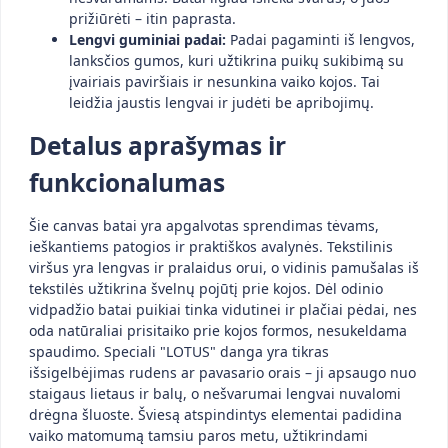
prižiūrėti – itin paprasta.
Lengvi guminiai padai:
Padai pagaminti iš lengvos,
lanksčios gumos, kuri užtikrina puikų sukibimą su
įvairiais paviršiais ir nesunkina vaiko kojos. Tai
leidžia jaustis lengvai ir judėti be apribojimų.
Detalus aprašymas ir
funkcionalumas
Šie canvas batai yra apgalvotas sprendimas tėvams,
ieškantiems patogios ir praktiškos avalynės. Tekstilinis
viršus yra lengvas ir pralaidus orui, o vidinis pamušalas iš
tekstilės užtikrina švelnų pojūtį prie kojos. Dėl odinio
vidpadžio batai puikiai tinka vidutinei ir plačiai pėdai, nes
oda natūraliai prisitaiko prie kojos formos, nesukeldama
spaudimo. Speciali "LOTUS" danga yra tikras
išsigelbėjimas rudens ar pavasario orais – ji apsaugo nuo
staigaus lietaus ir balų, o nešvarumai lengvai nuvalomi
drėgna šluoste. Šviesą atspindintys elementai padidina
vaiko matomumą tamsiu paros metu, užtikrindami