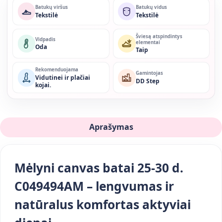
Batukų viršus
Batukų vidus
Tekstilė
Tekstilė
Šviesą atspindintys
Vidpadis
elementai
Oda
Taip
Rekomenduojama
Gamintojas
Vidutinei ir plačiai
DD Step
kojai.
Aprašymas
Mėlyni canvas batai 25-30 d.
C049494AM – lengvumas ir
natūralus komfortas aktyviai