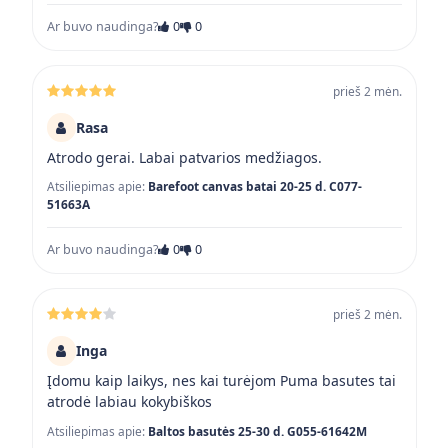
Ar buvo naudinga?
0
0
prieš 2 mėn.
Rasa
Atrodo gerai. Labai patvarios medžiagos.
Atsiliepimas apie:
Barefoot canvas batai 20-25 d. C077-
51663A
Ar buvo naudinga?
0
0
prieš 2 mėn.
Inga
Įdomu kaip laikys, nes kai turėjom Puma basutes tai
atrodė labiau kokybiškos
Atsiliepimas apie:
Baltos basutės 25-30 d. G055-61642M