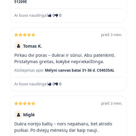
51209E
Ar buvo naudinga?
0
0
prieš 3 mėn.
Tomas K.
Pirkau dvi poras – dukrai ir sūnui. Abu patenkinti.
Pristatymas greitas, kokybė nepriekaištinga.
Atsiliepimas apie:
Mėlyni canvas batai 31-36 d. C04035AL
Ar buvo naudinga?
0
0
prieš 3 mėn.
Miglė
Dukra norėjo baltų – nors nepatvaru, bet atrodo
puikiai. Po dviejų mėnesių dar kaip nauji.