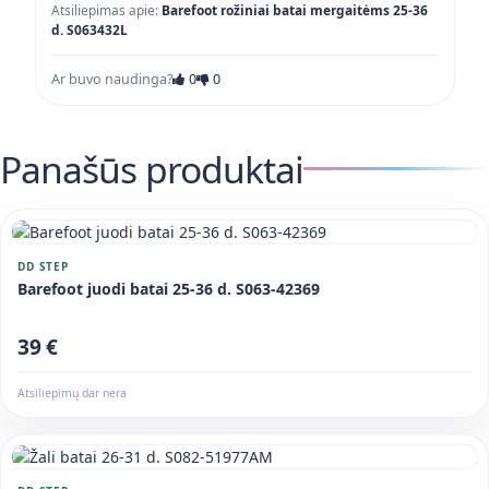
Atsiliepimas apie:
Barefoot rožiniai batai mergaitėms 25-36
d. S063432L
Ar buvo naudinga?
0
0
Panašūs produktai
DD STEP
Barefoot juodi batai 25-36 d. S063-42369
39 €
Atsiliepimų dar nėra