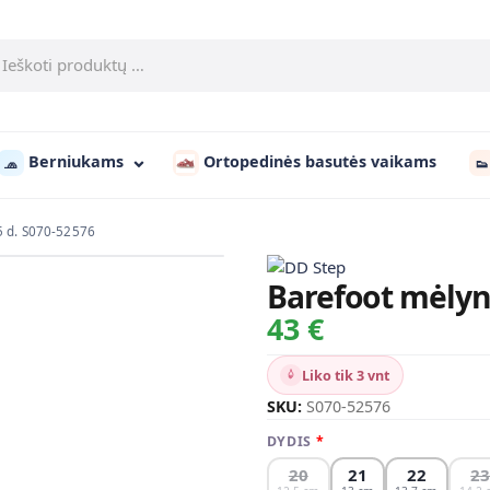
Berniukams
Ortopedinės basutės vaikams
🧢
👟
5 d. S070-52576
Barefoot mėlyni
43 €
Liko tik 3 vnt
SKU:
S070-52576
DYDIS
20
21
22
2