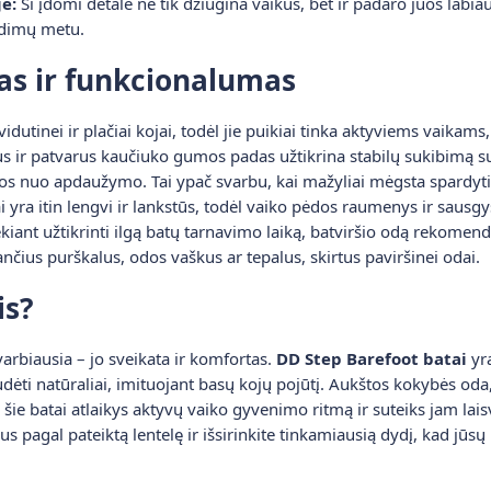
e:
Ši įdomi detalė ne tik džiugina vaikus, bet ir padaro juos lab
dimų metu.
as ir funkcionalumas
vidutinei ir plačiai kojai, todėl jie puikiai tinka aktyviems vaikams
us ir patvarus kaučiuko gumos padas užtikrina stabilų sukibimą su į
os nuo apdaužymo. Tai ypač svarbu, kai mažyliai mėgsta spardyti ka
yra itin lengvi ir lankstūs, todėl vaiko pėdos raumenys ir sausgys
iekiant užtikrinti ilgą batų tarnavimo laiką, batviršio odą rekomen
ius purškalus, odos vaškus ar tepalus, skirtus paviršinei odai.
is?
arbiausia – jo sveikata ir komfortas.
DD Step Barefoot batai
yra
judėti natūraliai, imituojant basų kojų pojūtį. Aukštos kokybės od
šie batai atlaikys aktyvų vaiko gyvenimo ritmą ir suteiks jam lai
s pagal pateiktą lentelę ir išsirinkite tinkamiausią dydį, kad jūsų