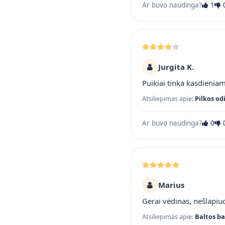
Ar buvo naudinga?
1
Jurgita K.
Puikiai tinka kasdienia
Atsiliepimas apie:
Pilkos od
Ar buvo naudinga?
0
Marius
Gerai vėdinas, nešlapiuo
Atsiliepimas apie:
Baltos ba