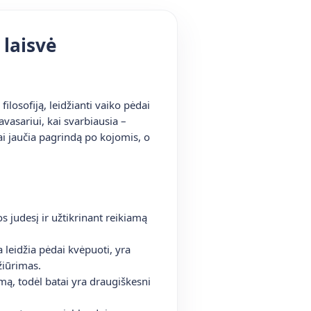
 laisvė
filosofiją, leidžianti vaiko pėdai
avasariui, kai svarbiausia –
i jaučia pagrindą po kojomis, o
s judesį ir užtikrinant reikiamą
 leidžia pėdai kvėpuoti, yra
žiūrimas.
mą, todėl batai yra draugiškesni