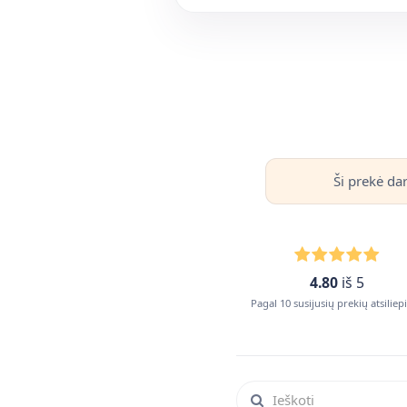
Ši prekė da
4.80
iš 5
Pagal 10 susijusių prekių atsilie
Ieškoti atsiliepimuose