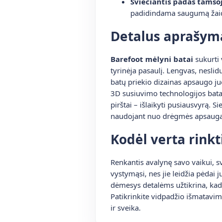
Šviečiantis padas tamsoj
padidindama saugumą žai
Detalus aprašym
Barefoot mėlyni batai
sukurti 
tyrinėja pasaulį. Lengvas, neslid
batų priekio dizainas apsaugo ju
3D susiuvimo technologijos batai 
pirštai – išlaikyti pusiausvyrą. S
naudojant nuo drėgmės apsauganč
Kodėl verta rinkt
Renkantis avalynę savo vaikui, sv
vystymąsi, nes jie leidžia pėdai 
dėmesys detalėms užtikrina, kad 
Patikrinkite vidpadžio išmatavimu
ir sveika.