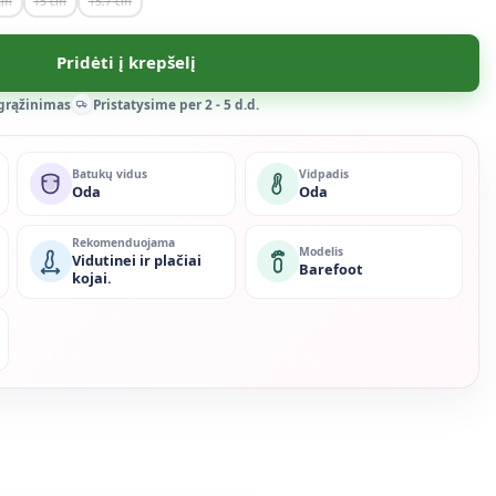
15
15,7
Pridėti į krepšelį
 grąžinimas
Pristatysime per 2 - 5 d.d.
Batukų vidus
Vidpadis
Oda
Oda
Rekomenduojama
Modelis
Vidutinei ir plačiai
Barefoot
kojai.