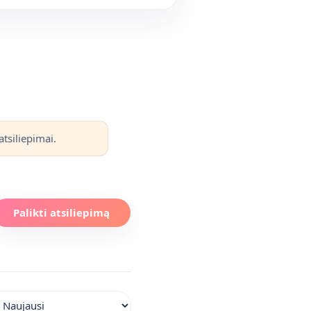
tsiliepimai.
Palikti atsiliepimą
iuoti atsiliepimus