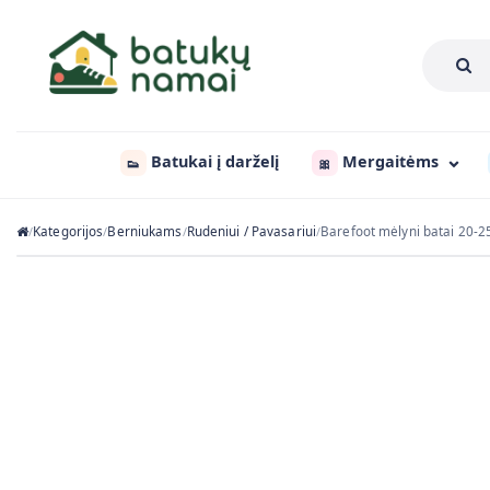
Batukai į darželį
Mergaitėms
👟
🎀
Kategorijos
Berniukams
Rudeniui / Pavasariui
Barefoot mėlyni batai 20-2
/
/
/
/