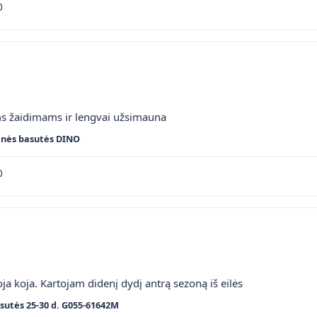
0
ms žaidimams ir lengvai užsimauna
inės basutės DINO
0
ja koja. Kartojam didenį dydį antrą sezoną iš eilės
sutės 25-30 d. G055-61642M