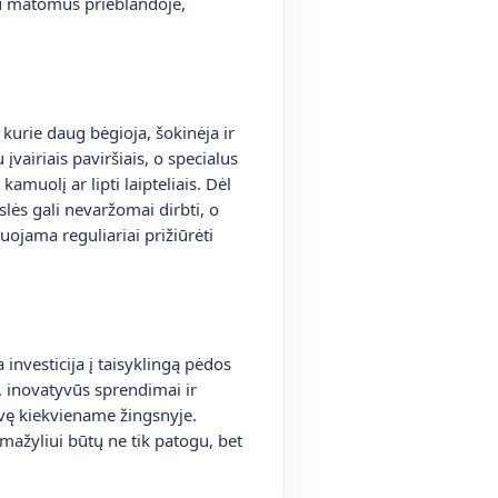
iau matomus prieblandoje,
, kurie daug bėgioja, šokinėja ir
vairiais paviršiais, o specialus
muolį ar lipti laipteliais. Dėl
lės gali nevaržomai dirbti, o
duojama reguliariai prižiūrėti
 investicija į taisyklingą pėdos
a, inovatyvūs sprendimai ir
svę kiekviename žingsnyje.
 mažyliui būtų ne tik patogu, bet