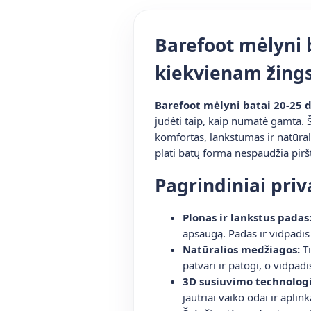
Barefoot mėlyni b
kiekvienam žings
Barefoot mėlyni batai 20-25 
judėti taip, kaip numatė gamta. Š
komfortas, lankstumas ir natūral
plati batų forma nespaudžia pir
Pagrindiniai pri
Plonas ir lankstus padas
apsaugą. Padas ir vidpadis 
Natūralios medžiagos:
Ti
patvari ir patogi, o vidpad
3D susiuvimo technologi
jautriai vaiko odai ir aplink