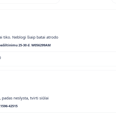
ai tiko. Neblogi šiaip batai atrodo
pašiltinimu 25-30 d. W056299AM
0
 padas neslysta, tvirti siūlai
K1596-42515