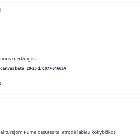
0
varios medžiagos.
canvas batai 20-25 d. C077-51663A
0
kai turėjom Puma basutes tai atrodė labiau kokybiškos