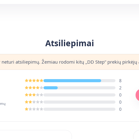
Atsiliepimai
r neturi atsiliepimų. Žemiau rodomi kitų „DD Step“ prekių pirkėjų a
8
2
0
0
pimų
0
Rik