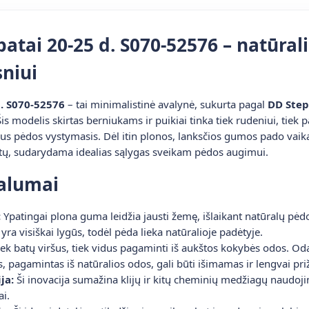
atai 20-25 d. S070-52576 – natūrali
niui
d. S070-52576
– tai minimalistinė avalynė, sukurta pagal
DD Step
is modelis skirtas berniukams ir puikiai tinka tiek rudeniui, tiek p
us pėdos vystymasis. Dėl itin plonos, lanksčios gumos pado vaika
štų, sudarydama idealias sąlygas sveikam pėdos augimui.
valumai
:
Ypatingai plona guma leidžia jausti žemę, išlaikant natūralų pėdo
yra visiškai lygūs, todėl pėda lieka natūralioje padėtyje.
ek batų viršus, tiek vidus pagaminti iš aukštos kokybės odos. Oda
is, pagamintas iš natūralios odos, gali būti išimamas ir lengvai pri
ja:
Ši inovacija sumažina klijų ir kitų cheminių medžiagų naudoji
ai.