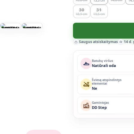
12,8
13,3
14,0
14,
30
31
18,9
19,5
Saugus atsiskaitymas
14 d.
Batukų viršus
Natūrali oda
Šviesą atspindintys
elementai
Ne
Gamintojas
DD Step