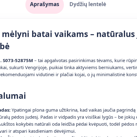
Aprašymas
Dydžių lentelė
 mėlyni batai vaikams – natūralus 
ybė
d. S073-52875M
– tai apgalvotas pasirinkimas tėvams, kurie rūpin
kai, sukurti Vengrijoje, puikiai tinka aktyviems berniukams, verti
ekomenduojami vidutinei ir plačiai kojai, o jų minimalistinė konstr
valumai
adas:
Ypatingai plona guma užtikrina, kad vaikas jaučia pagrindą 
ūralų pėdos judesį. Padas ir vidpadis yra visiškai lygūs – be jokių 
ukštos kokybės natūrali oda leidžia pėdai kvėpuoti, todėl pėdos n
tvari ir atspari kasdieniam dėvėjimui.