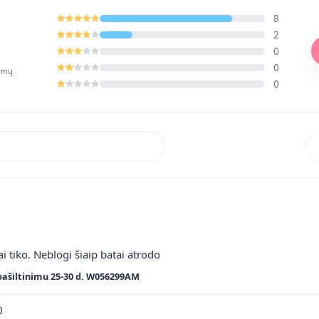
8
2
0
0
pimų
0
Rik
ai tiko. Neblogi šiaip batai atrodo
pašiltinimu 25-30 d. W056299AM
0