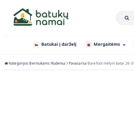
Batukai į darželį
Mergaitėms
👟
🎀
Kategorijos
Berniukams
Rudeniui / Pavasariui
Barefoot mėlyni batai 26-
/
/
/
/