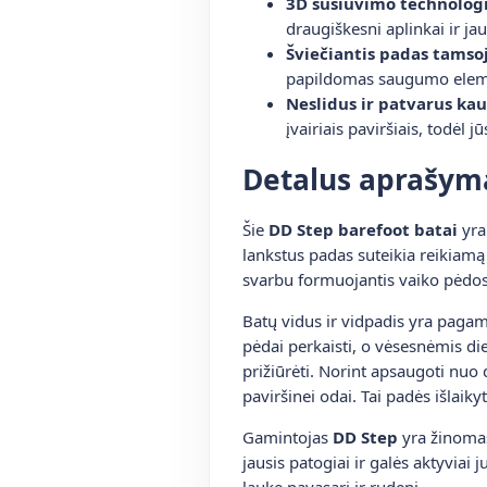
3D susiuvimo technologi
draugiškesni aplinkai ir ja
Šviečiantis padas tamsoj
papildomas saugumo elem
Neslidus ir patvarus ka
įvairiais paviršiais, todėl j
Detalus aprašym
Šie
DD Step barefoot batai
yra 
lankstus padas suteikia reikiamą 
svarbu formuojantis vaiko pėdos 
Batų vidus ir vidpadis yra pagam
pėdai perkaisti, o vėsesnėmis di
prižiūrėti. Norint apsaugoti nu
paviršinei odai. Tai padės išlaikyt
Gamintojas
DD Step
yra žinomas
jausis patogiai ir galės aktyviai
lauke pavasarį ir rudenį.