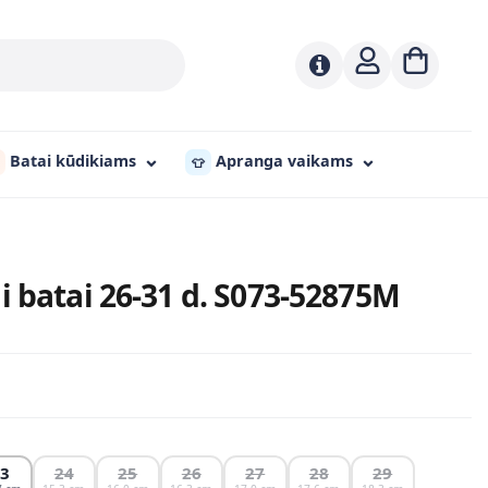
Batai kūdikiams
Apranga vaikams
👕
 batai 26-31 d. S073-52875M
23
24
25
26
27
28
29