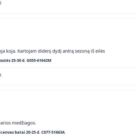
0
ja koja. Kartojam didenį dydį antrą sezoną iš eilės
sutės 25-30 d. G055-61642M
0
varios medžiagos.
canvas batai 20-25 d. C077-51663A