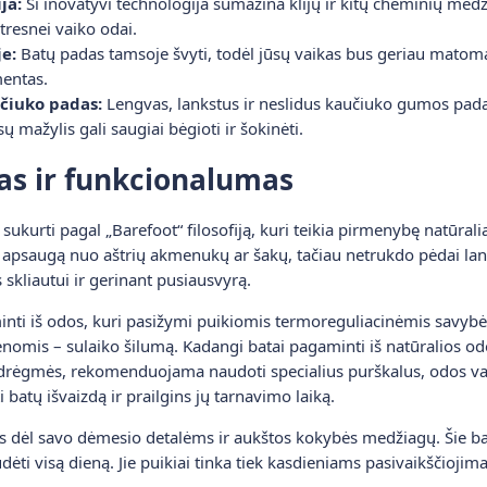
ja:
Ši inovatyvi technologija sumažina klijų ir kitų cheminių med
utresnei vaiko odai.
e:
Batų padas tamsoje švyti, todėl jūsų vaikas bus geriau matoma
entas.
učiuko padas:
Lengvas, lankstus ir neslidus kaučiuko gumos pada
ūsų mažylis gali saugiai bėgioti ir šokinėti.
as ir funkcionalumas
sukurti pagal „Barefoot“ filosofiją, kuri teikia pirmenybę natūral
apsaugą nuo aštrių akmenukų ar šakų, tačiau netrukdo pėdai lanksty
skliautui ir gerinant pusiausvyrą.
inti iš odos, kuri pasižymi puikiomis termoreguliacinėmis savybėm
enomis – sulaiko šilumą. Kadangi batai pagaminti iš natūralios odo
o drėgmės, rekomenduojama naudoti specialius purškalus, odos vaš
i batų išvaizdą ir prailgins jų tarnavimo laiką.
 dėl savo dėmesio detalėms ir aukštos kokybės medžiagų. Šie bata
 judėti visą dieną. Jie puikiai tinka tiek kasdieniams pasivaikščio