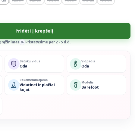
7
15,3
16,0
16,3
17,0
17,6
18,3
Pridėti į krepšelį
 grąžinimas
Pristatysime per 2 - 5 d.d.
Batukų vidus
Vidpadis
Oda
Oda
Rekomenduojama
Modelis
Vidutinei ir plačiai
Barefoot
kojai.