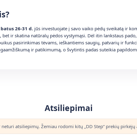
is?
batus 26-31 d.
jūs investuojate į savo vaiko pėdų sveikatą ir komf
 bet ir skatina natūralų pėdos vystymąsi. Dėl itin lankstaus pado
puikus pasirinkimas tėvams, ieškantiems saugių, patvarių ir funkc
ilgaamžiškumą ir patikimumą, o švytintis padas suteikia papildo
Atsiliepimai
r neturi atsiliepimų. Žemiau rodomi kitų „DD Step“ prekių pirkėjų a