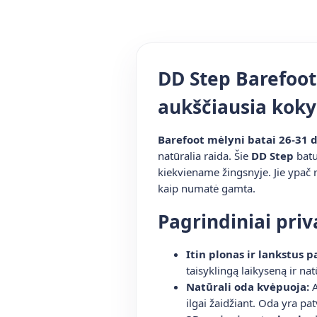
DD Step Barefoot
aukščiausia kok
Barefoot mėlyni batai 26-31 
natūralia raida. Šie
DD Step
batu
kiekviename žingsnyje. Jie ypač r
kaip numatė gamta.
Pagrindiniai pri
Itin plonas ir lankstus p
taisyklingą laikyseną ir nat
Natūrali oda kvėpuoja:
A
ilgai žaidžiant. Oda yra pa