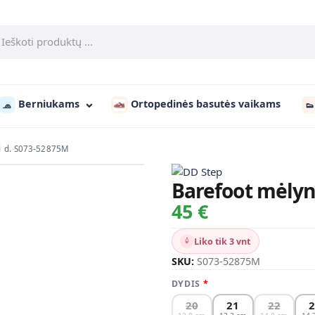
Berniukams
Ortopedinės basutės vaikams
🧢
👟
31 d. S073-52875M
Barefoot mėlyni
45 €
Liko tik 3 vnt
SKU:
S073-52875M
DYDIS
20
21
22