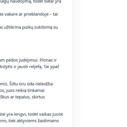
žiagų naudojimą, todėl batai yra
s vakare ar prieblandoje – tai
s užtikrina puikų sukibimą su
iam pėdos judėjimui. Plonas ir
tis ir jausti reljefą. Tai ypač
is. Šiltu oru oda neleidžia
s, juos reikia tinkamai
kus ar tepalus, skirtus
i yra lengvi, todėl vaikas juose
jimams, tiek aktyviems žaidimams