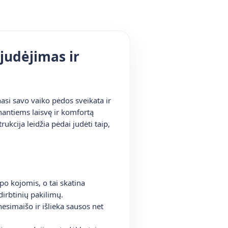
judėjimas ir
asi savo vaiko pėdos sveikata ir
nantiems laisvę ir komfortą
ukcija leidžia pėdai judėti taip,
po kojomis, o tai skatina
dirbtinių pakilimų.
esimaišo ir išlieka sausos net