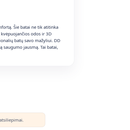
ortą. Šie batai ne tik atitinka
, kvėpuojančios odos ir 3D
ionalių batų savo mažyliui. DD
mą saugumo jausmą. Tai batai,
tsiliepimai.