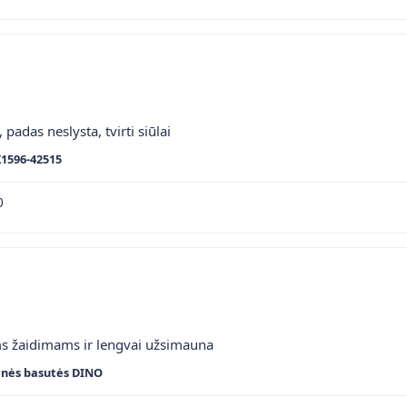
 padas neslysta, tvirti siūlai
K1596-42515
0
ms žaidimams ir lengvai užsimauna
inės basutės DINO