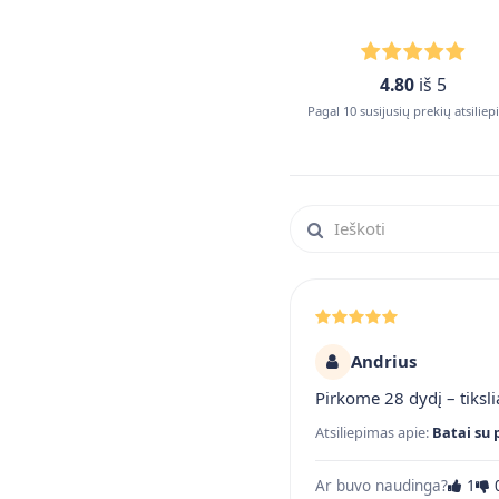
4.80
iš 5
Pagal 10 susijusių prekių atsilie
Ieškoti atsiliepimuose
Andrius
Pirkome 28 dydį – tiksli
Atsiliepimas apie:
Batai su 
Ar buvo naudinga?
1