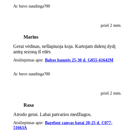
Ar buvo naudinga?
0
0
prieš 2 mėn.
Marius
Gerai vėdinas, nešlapiuoja koja. Kartojam didenį dydį
antrą sezoną iš eilės
Atsiliepimas apie:
Baltos basutės 25-30 d. G055-61642M
Ar buvo naudinga?
0
0
prieš 2 mėn.
Rasa
Atrodo gerai. Labai patvarios medžiagos.
Atsiliepimas apie:
Barefoot canvas batai 20-25 d. C077-
51663A