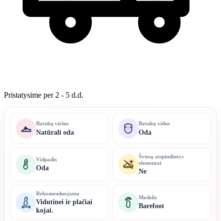
Pristatysime per 2 - 5 d.d.
Batukų viršus
Batukų vidus
Natūrali oda
Oda
Šviesą atspindintys
Vidpadis
elementai
Oda
Ne
Rekomenduojama
Modelis
Vidutinei ir plačiai
Barefoot
kojai.