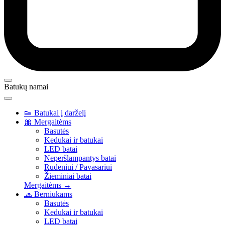
Batukų namai
👟
Batukai į darželį
🎀
Mergaitėms
Basutės
Kedukai ir batukai
LED batai
Neperšlampantys batai
Rudeniui / Pavasariui
Žieminiai batai
Mergaitėms →
🧢
Berniukams
Basutės
Kedukai ir batukai
LED batai