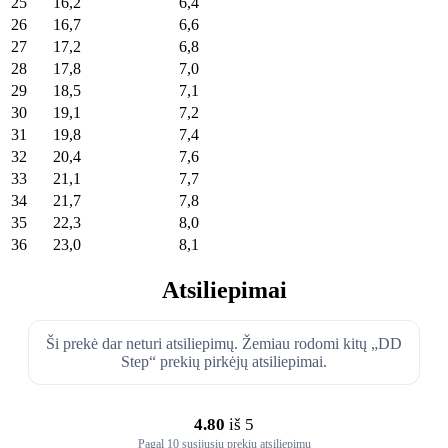
25
16,2
6,4
26
16,7
6,6
27
17,2
6,8
28
17,8
7,0
29
18,5
7,1
30
19,1
7,2
31
19,8
7,4
32
20,4
7,6
33
21,1
7,7
34
21,7
7,8
35
22,3
8,0
36
23,0
8,1
Atsiliepimai
Ši prekė dar neturi atsiliepimų. Žemiau rodomi kitų „DD
Step“ prekių pirkėjų atsiliepimai.
4.80
iš 5
Pagal 10 susijusių prekių atsiliepimų