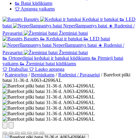
👟
Batai kūdikiams
👕
Apranga vaikams
Basutės
Kedukai ir batukai
👟
LED
batai
Neperšlampantys batai
☀️
Rudeniui /
Pavasariui
Žieminiai batai
Basutės
👟
Kedukai ir batukai
👟
LED batai
Neperšlampantys batai
☀️
Rudeniui /
Pavasariui
Žieminiai batai
👟
Ortopediniai kedukai ir batukai kūdikiams
👟
Pirmieji batai
vaikams
👟
Žieminiai batai kūdikiams
👕
Drabužiai
👕
Lauko apranga
/
Kategorijos
/
Berniukams
/
Rudeniui / Pavasariui
/
Barefoot pilki
batai 31-36 d. A063-42696AL