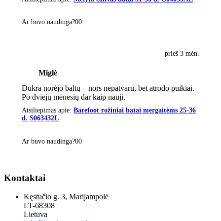
Ar buvo naudinga?
0
0
prieš 3 mėn.
Miglė
Dukra norėjo baltų – nors nepatvaru, bet atrodo puikiai.
Po dviejų mėnesių dar kaip nauji.
Atsiliepimas apie:
Barefoot rožiniai batai mergaitėms 25-36
d. S063432L
Ar buvo naudinga?
0
0
Kontaktai
Kęstučio g. 3, Marijampolė
LT-68308
Lietuva