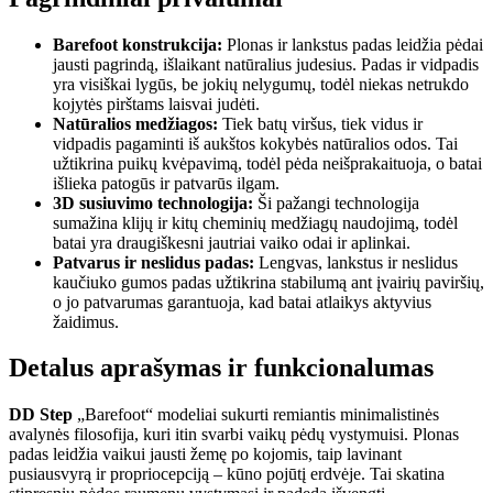
Barefoot konstrukcija:
Plonas ir lankstus padas leidžia pėdai
jausti pagrindą, išlaikant natūralius judesius. Padas ir vidpadis
yra visiškai lygūs, be jokių nelygumų, todėl niekas netrukdo
kojytės pirštams laisvai judėti.
Natūralios medžiagos:
Tiek batų viršus, tiek vidus ir
vidpadis pagaminti iš aukštos kokybės natūralios odos. Tai
užtikrina puikų kvėpavimą, todėl pėda neišprakaituoja, o batai
išlieka patogūs ir patvarūs ilgam.
3D susiuvimo technologija:
Ši pažangi technologija
sumažina klijų ir kitų cheminių medžiagų naudojimą, todėl
batai yra draugiškesni jautriai vaiko odai ir aplinkai.
Patvarus ir neslidus padas:
Lengvas, lankstus ir neslidus
kaučiuko gumos padas užtikrina stabilumą ant įvairių paviršių,
o jo patvarumas garantuoja, kad batai atlaikys aktyvius
žaidimus.
Detalus aprašymas ir funkcionalumas
DD Step
„Barefoot“ modeliai sukurti remiantis minimalistinės
avalynės filosofija, kuri itin svarbi vaikų pėdų vystymuisi. Plonas
padas leidžia vaikui jausti žemę po kojomis, taip lavinant
pusiausvyrą ir propriocepciją – kūno pojūtį erdvėje. Tai skatina