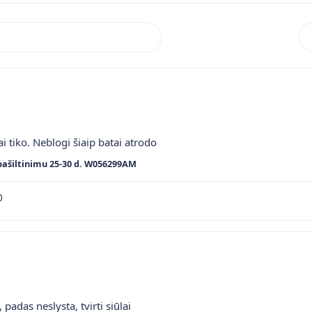
Rik
ai tiko. Neblogi šiaip batai atrodo
pašiltinimu 25-30 d. W056299AM
0
 padas neslysta, tvirti siūlai