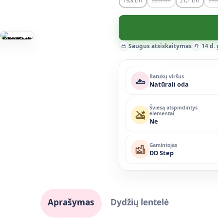
19,8
20,4
21,1
21,
Saugus atsiskaitymas
14 d.
Batukų viršus
Natūrali oda
Šviesą atspindintys
elementai
Ne
Gamintojas
DD Step
Aprašymas
Dydžių lentelė