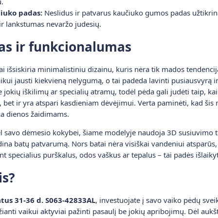
u.
čiuko padas:
Neslidus ir patvarus kaučiuko gumos padas užtikrina
 ir lankstumas nevaržo judesių.
as ir funkcionalumas
 išsiskiria minimalistiniu dizainu, kuris nėra tik mados tendencij
aikui jausti kiekvieną nelygumą, o tai padeda lavinti pusiausvyrą ir
e jokių iškilimų ar specialių atramų, todėl pėda gali judėti taip, 
 bet ir yra atspari kasdieniam dėvėjimui. Verta paminėti, kad šis 
nka dienos žaidimams.
l savo dėmesio kokybei, šiame modelyje naudoja 3D susiuvimo t
ina batų patvarumą. Nors batai nėra visiškai vandeniui atsparūs,
specialius purškalus, odos vaškus ar tepalus – tai padės išlaikyti
is?
atus 31-36 d. S063-42833AL
, investuojate į savo vaiko pėdų svei
džianti vaikui aktyviai pažinti pasaulį be jokių apribojimų. Dėl au