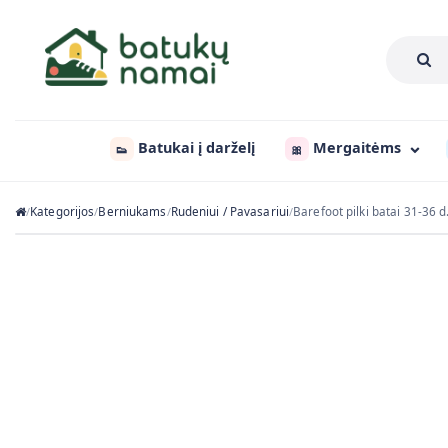
Batukai į darželį
Mergaitėms
👟
🎀
Kategorijos
Berniukams
Rudeniui / Pavasariui
Barefoot pilki batai 31-36 
/
/
/
/