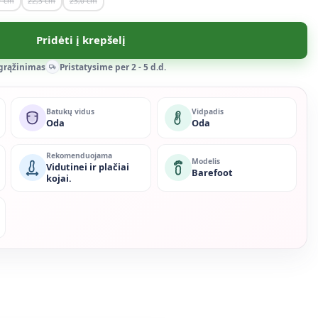
7
22,3
23,0
Pridėti į krepšelį
 grąžinimas
Pristatysime per 2 - 5 d.d.
Batukų vidus
Vidpadis
Oda
Oda
Rekomenduojama
Modelis
Vidutinei ir plačiai
Barefoot
kojai.