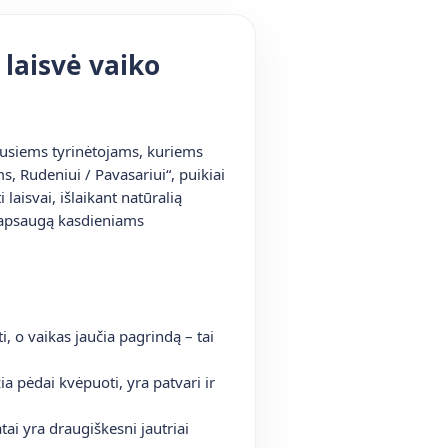
 laisvė vaiko
ausiems tyrinėtojams, kuriems
s, Rudeniui / Pavasariui“, puikiai
laisvai, išlaikant natūralią
ą apsaugą kasdieniams
i, o vaikas jaučia pagrindą – tai
ia pėdai kvėpuoti, yra patvari ir
ai yra draugiškesni jautriai