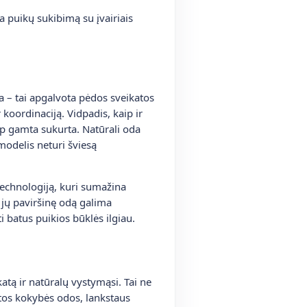
 puikų sukibimą su įvairiais
a – tai apgalvota pėdos sveikatos
 koordinaciją. Vidpadis, kaip ir
kaip gamta sukurta. Natūrali oda
modelis neturi šviesą
echnologiją, kuri sumažina
 jų paviršinę odą galima
 batus puikios būklės ilgiau.
katą ir natūralų vystymąsi. Tai ne
kštos kokybės odos, lankstaus