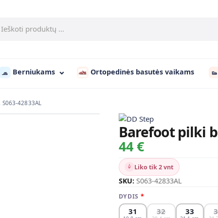
Berniukams
Ortopedinės basutės vaikams
🧢
👟
d. S063-42833AL
Barefoot pilki 
44 €
Liko tik 2 vnt
SKU:
S063-42833AL
DYDIS
31
32
33