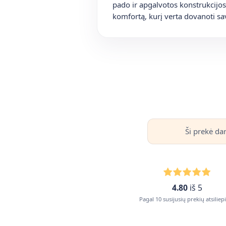
pado ir apgalvotos konstrukcijos 
komfortą, kurį verta dovanoti sa
Ši prekė da
4.80
iš 5
Pagal 10 susijusių prekių atsilie