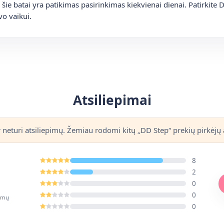
šie batai yra patikimas pasirinkimas kiekvienai dienai. Patirkite 
vo vaikui.
Atsiliepimai
r neturi atsiliepimų. Žemiau rodomi kitų „DD Step“ prekių pirkėjų a
8
2
0
0
pimų
0