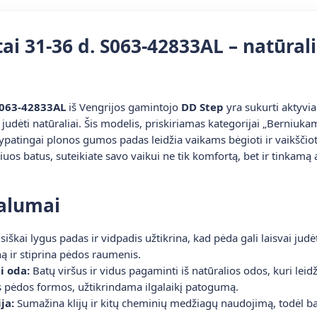
tai 31-36 d. S063-42833AL – natūrali
 S063-42833AL
iš Vengrijos gamintojo
DD Step
yra sukurti aktyvi
judėti natūraliai. Šis modelis, priskiriamas kategorijai „Berniukam
o ypatingai plonos gumos padas leidžia vaikams bėgioti ir vaikščioti 
uos batus, suteikiate savo vaikui ne tik komfortą, bet ir tinkam
valumai
siškai lygus padas ir vidpadis užtikrina, kad pėda gali laisvai judėt
ną ir stiprina pėdos raumenis.
i oda:
Batų viršus ir vidus pagaminti iš natūralios odos, kuri leidž
ios pėdos formos, užtikrindama ilgalaikį patogumą.
ja:
Sumažina klijų ir kitų cheminių medžiagų naudojimą, todėl bat