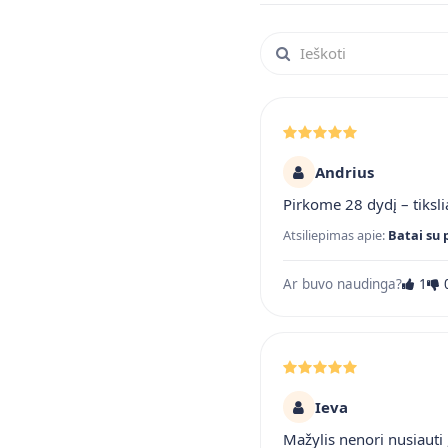
Ieškoti atsiliepimuose
Andrius
Pirkome 28 dydį – tiksli
Atsiliepimas apie:
Batai su 
Ar buvo naudinga?
1
Ieva
Mažylis nenori nusiauti ,