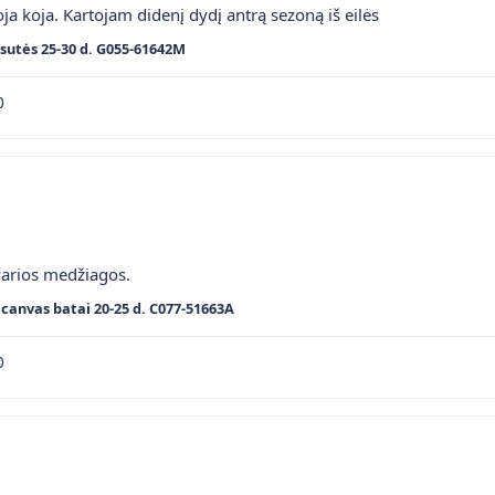
ja koja. Kartojam didenį dydį antrą sezoną iš eilės
sutės 25-30 d. G055-61642M
0
varios medžiagos.
canvas batai 20-25 d. C077-51663A
0