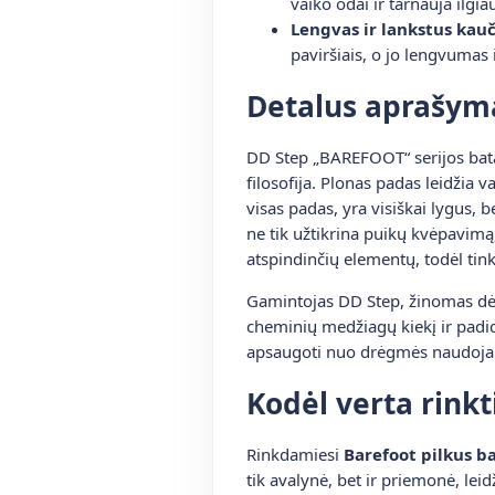
vaiko odai ir tarnauja ilgia
Lengvas ir lankstus kau
paviršiais, o jo lengvumas
Detalus aprašym
DD Step „BAREFOOT“ serijos batai
filosofija. Plonas padas leidžia v
visas padas, yra visiškai lygus, b
ne tik užtikrina puikų kvėpavimą,
atspindinčių elementų, todėl ti
Gamintojas DD Step, žinomas dė
cheminių medžiagų kiekį ir padid
apsaugoti nuo drėgmės naudojant 
Kodėl verta rinkt
Rinkdamiesi
Barefoot pilkus b
tik avalynė, bet ir priemonė, lei