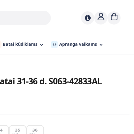
Batai kūdikiams
Apranga vaikams
👕
batai 31-36 d. S063-42833AL
34
35
36