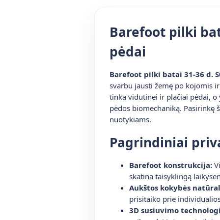
Barefoot pilki ba
pėdai
Barefoot pilki batai 31-36 d.
svarbu jausti žemę po kojomis ir 
tinka vidutinei ir plačiai pėdai, 
pėdos biomechaniką. Pasirinkę ši
nuotykiams.
Pagrindiniai pri
Barefoot konstrukcija:
Vi
skatina taisyklingą laikyse
Aukštos kokybės natūral
prisitaiko prie individual
3D susiuvimo technologi