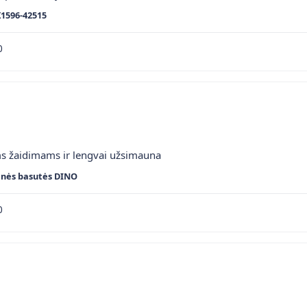
K1596-42515
0
ms žaidimams ir lengvai užsimauna
inės basutės DINO
0