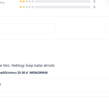
0
pimų
0
Rik
ai tiko. Neblogi šiaip batai atrodo
pašiltinimu 25-30 d. W056299AM
0