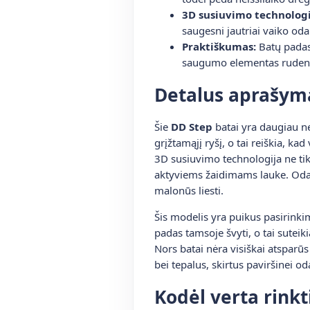
3D susiuvimo technologi
saugesni jautriai vaiko odai
Praktiškumas:
Batų padas
saugumo elementas rudens
Detalus aprašym
Šie
DD Step
batai yra daugiau ne
grįžtamąjį ryšį, o tai reiškia, k
3D susiuvimo technologija ne tik
aktyviems žaidimams lauke. Oda, n
malonūs liesti.
Šis modelis yra puikus pasirinkim
padas tamsoje švyti, o tai sutei
Nors batai nėra visiškai atspar
bei tepalus, skirtus paviršinei od
Kodėl verta rinkt