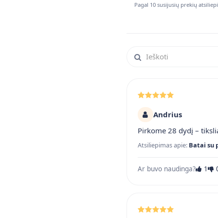
Pagal 10 susijusių prekių atsilie
Ieškoti atsiliepimuose
Andrius
Pirkome 28 dydį – tiksli
Atsiliepimas apie:
Batai su 
Ar buvo naudinga?
1