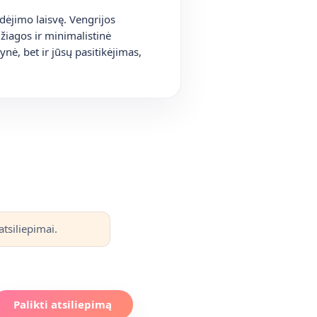
judėjimo laisvę. Vengrijos
žiagos ir minimalistinė
lynė, bet ir jūsų pasitikėjimas,
tsiliepimai.
Palikti atsiliepimą