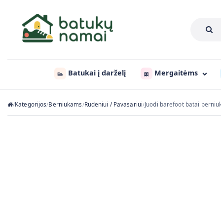
Batukai į darželį
Mergaitėms
👟
🎀
Kategorijos
Berniukams
Rudeniui / Pavasariui
Juodi barefoot batai bern
/
/
/
/