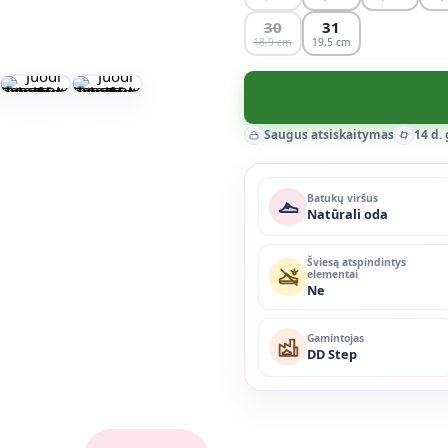
30
31
18,9
19,5
Saugus atsiskaitymas
14 d.
Batukų viršus
Natūrali oda
Šviesą atspindintys
elementai
Ne
Gamintojas
DD Step