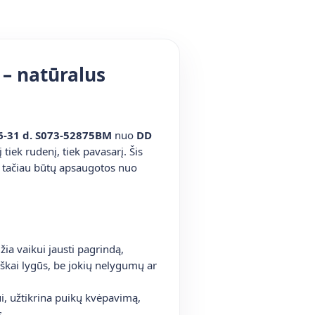
 – natūralus
26-31 d. S073-52875BM
nuo
DD
iek rudenį, tiek pavasarį. Šis
ą, tačiau būtų apsaugotos nuo
ia vaikui jausti pagrindą,
siškai lygūs, be jokių nelygumų ar
i, užtikrina puikų kvėpavimą,
s.