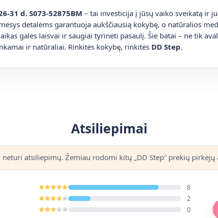
 26-31 d. S073-52875BM
– tai investicija į jūsų vaiko sveikatą ir 
dėmesys detalėms garantuoja aukščiausią kokybę, o natūralios med
ikas galės laisvai ir saugiai tyrinėti pasaulį. Šie batai – ne tik ava
nkamai ir natūraliai. Rinkitės kokybę, rinkitės
DD Step
.
Atsiliepimai
r neturi atsiliepimų. Žemiau rodomi kitų „DD Step“ prekių pirkėjų a
8
2
0