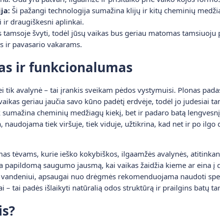
ja:
Ši pažangi technologija sumažina klijų ir kitų cheminių medži
 ir draugiškesni aplinkai.
 tamsoje švyti, todėl jūsų vaikas bus geriau matomas tamsiuoju 
 ir pavasario vakarams.
as ir funkcionalumas
i tik avalynė – tai įrankis sveikam pėdos vystymuisi. Plonas padas
ad vaikas geriau jaučia savo kūno padėtį erdvėje, todėl jo judesiai 
 sumažina cheminių medžiagų kiekį, bet ir padaro batą lengvesnį 
audojama tiek viršuje, tiek viduje, užtikrina, kad net ir po ilgo 
as tėvams, kurie ieško kokybiškos, ilgaamžės avalynės, atitinkanč
kia papildomą saugumo jausmą, kai vaikas žaidžia kieme ar eina į 
ūs vandeniui, apsaugai nuo drėgmės rekomenduojama naudoti spec
ai – tai padės išlaikyti natūralią odos struktūrą ir prailgins batų t
is?