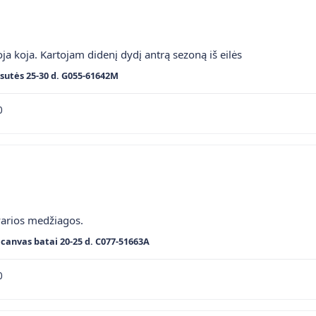
ja koja. Kartojam didenį dydį antrą sezoną iš eilės
sutės 25-30 d. G055-61642M
0
varios medžiagos.
canvas batai 20-25 d. C077-51663A
0