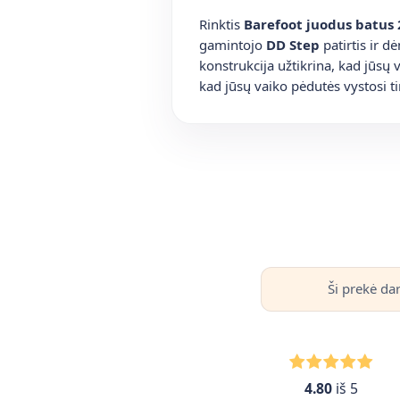
Rinktis
Barefoot juodus batus
gamintojo
DD Step
patirtis ir 
konstrukcija užtikrina, kad jūsų va
kad jūsų vaiko pėdutės vystosi ti
Ši prekė da
4.80
iš 5