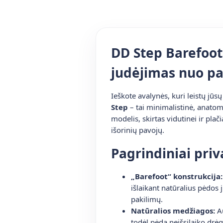
DD Step Barefoot
judėjimas nuo pa
Ieškote avalynės, kuri leistų jūsų
Step
– tai minimalistinė, anatomi
modelis, skirtas vidutinei ir pl
išorinių pavojų.
Pagrindiniai pri
„Barefoot“ konstrukcija:
išlaikant natūralius pėdos 
pakilimų.
Natūralios medžiagos:
Au
todėl pėda neišsilaiko drėg