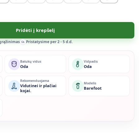
Pridėti į krepšelį
 grąžinimas
Pristatysime per 2 - 5 d.d.
Batukų vidus
Vidpadis
Oda
Oda
Rekomenduojama
Modelis
Vidutinei ir plačiai
Barefoot
kojai.