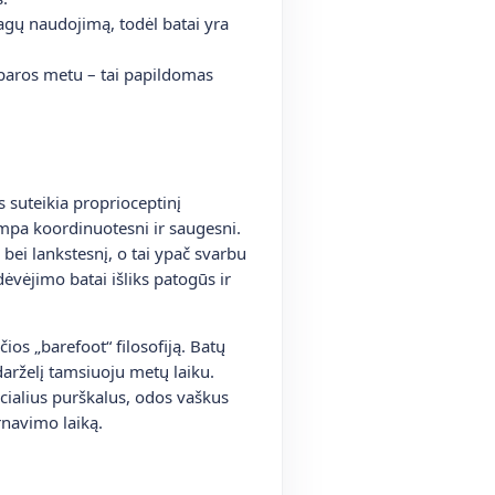
agų naudojimą, todėl batai yra
paros metu – tai papildomas
 suteikia proprioceptinį
tampa koordinuotesni ir saugesni.
bei lankstesnį, o tai ypač svarbu
dėvėjimo batai išliks patogūs ir
ios „barefoot“ filosofiją. Batų
darželį tamsiuoju metų laiku.
ialius purškalus, odos vaškus
arnavimo laiką.