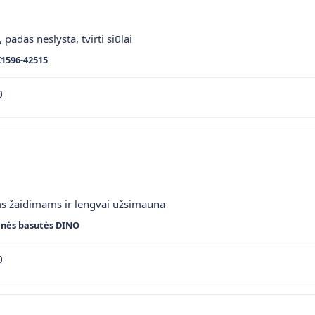
 padas neslysta, tvirti siūlai
K1596-42515
0
ms žaidimams ir lengvai užsimauna
inės basutės DINO
0