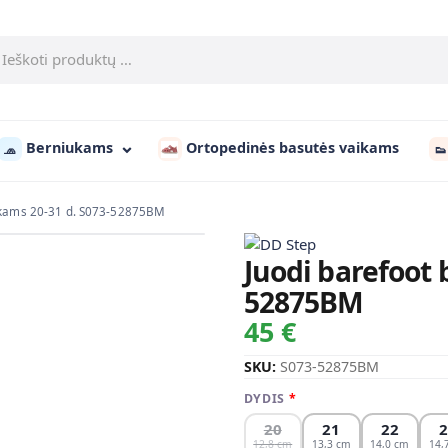
Berniukams
Ortopedinės basutės vaikams
🧢
👟
iukams 20-31 d. S073-52875BM
Juodi barefoot 
52875BM
45 €
SKU:
S073-52875BM
DYDIS
20
21
22
12,8
13,3
14,0
14,