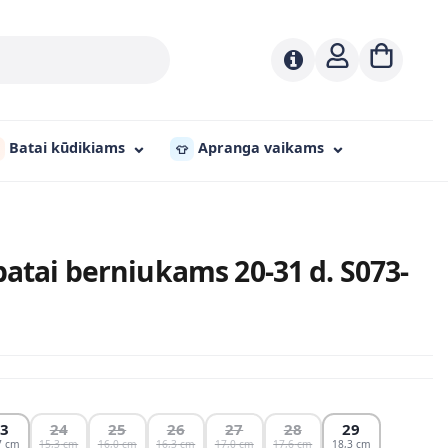
Batai kūdikiams
Apranga vaikams
👕
batai berniukams 20-31 d. S073-
23
24
25
26
27
28
29
7
15,3
16,0
16,3
17,0
17,6
18,3