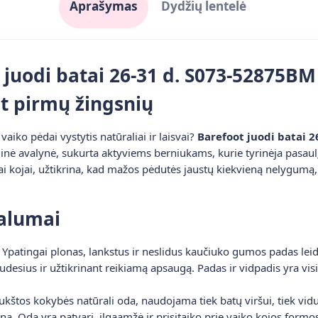
Aprašymas
Dydžių lentelė
 juodi batai 26-31 d. S073-52875BM
t pirmų žingsnių
 vaiko pėdai vystytis natūraliai ir laisvai?
Barefoot juodi batai 
nė avalynė, sukurta aktyviems berniukams, kurie tyrinėja pasaulį t
ačiai kojai, užtikrina, kad mažos pėdutės jaustų kiekvieną nelygum
valumai
Ypatingai plonas, lankstus ir neslidus kaučiuko gumos padas leidž
judesius ir užtikrinant reikiamą apsaugą. Padas ir vidpadis yra vi
kštos kokybės natūrali oda, naudojama tiek batų viršui, tiek vidu
na. Oda yra patvari, ilgaamžė ir prisitaiko prie vaiko kojos formo