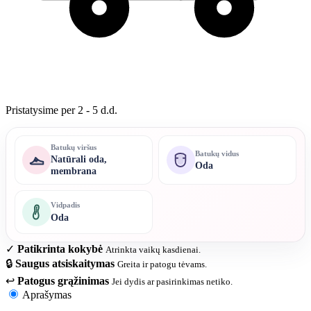
Pristatysime per 2 - 5 d.d.
Batukų viršus
Batukų vidus
Natūrali oda,
Oda
membrana
Vidpadis
Oda
✓
Patikrinta kokybė
Atrinkta vaikų kasdienai.
🔒
Saugus atsiskaitymas
Greita ir patogu tėvams.
↩
Patogus grąžinimas
Jei dydis ar pasirinkimas netiko.
Aprašymas