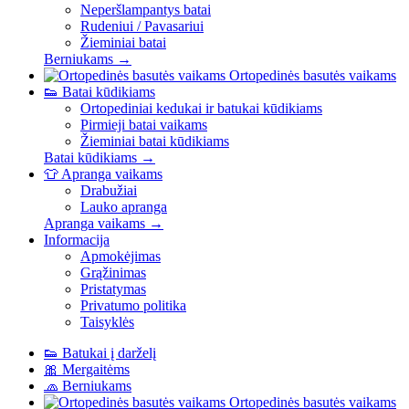
Neperšlampantys batai
Rudeniui / Pavasariui
Žieminiai batai
Berniukams →
Ortopedinės basutės vaikams
👟
Batai kūdikiams
Ortopediniai kedukai ir batukai kūdikiams
Pirmieji batai vaikams
Žieminiai batai kūdikiams
Batai kūdikiams →
👕
Apranga vaikams
Drabužiai
Lauko apranga
Apranga vaikams →
Informacija
Apmokėjimas
Grąžinimas
Pristatymas
Privatumo politika
Taisyklės
👟
Batukai į darželį
🎀
Mergaitėms
🧢
Berniukams
Ortopedinės basutės vaikams