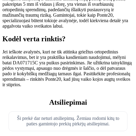
pakreiptas 5 mm iš vidaus į išorę, yra vienas iš svarbiausių
ortopedinių sprendimų, padedančių išlaikyti pusiausvyrą ir
mažinančių traumų riziką. Gamintojai, tokie kaip Ponte20,
specializuojasi būtent tokioje avalynėje, todėl kiekviena detalė yra
apgalvota vaiko sveikatos labui.
Kodėl verta rinktis?
Jei ieškote avalynės, kuri ne tik atitinka griežtus ortopedinius
reikalavimus, bet ir yra praktiška kasdieniam naudojimui, mėlyni
batai DA071715C yra puikus pasirinkimas. Jie užtikrina taisyklingą
pėdos vystymąsi, apsaugo nuo drėgmės ir šalčio, o dėl patvaraus
pado ir kokybiškų medžiagų tarnaus ilgai. Pasitikėkite profesionalų
sprendimais – rinkitės Ponte20, kad jūsų vaiko kojos augtų sveikos
ir stiprios.
Atsiliepimai
Ši prekė dar neturi atsiliepimų. Žemiau rodomi kitų to
paties gamintojo prekių pirkėjų atsiliepimai.