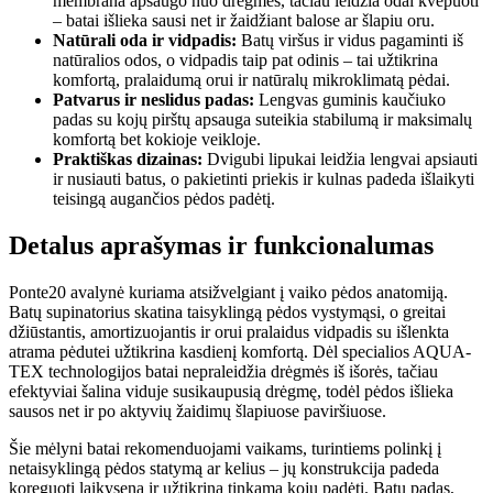
membrana apsaugo nuo drėgmės, tačiau leidžia odai kvėpuoti
– batai išlieka sausi net ir žaidžiant balose ar šlapiu oru.
Natūrali oda ir vidpadis:
Batų viršus ir vidus pagaminti iš
natūralios odos, o vidpadis taip pat odinis – tai užtikrina
komfortą, pralaidumą orui ir natūralų mikroklimatą pėdai.
Patvarus ir neslidus padas:
Lengvas guminis kaučiuko
padas su kojų pirštų apsauga suteikia stabilumą ir maksimalų
komfortą bet kokioje veikloje.
Praktiškas dizainas:
Dvigubi lipukai leidžia lengvai apsiauti
ir nusiauti batus, o pakietinti priekis ir kulnas padeda išlaikyti
teisingą augančios pėdos padėtį.
Detalus aprašymas ir funkcionalumas
Ponte20 avalynė kuriama atsižvelgiant į vaiko pėdos anatomiją.
Batų supinatorius skatina taisyklingą pėdos vystymąsi, o greitai
džiūstantis, amortizuojantis ir orui pralaidus vidpadis su išlenkta
atrama pėdutei užtikrina kasdienį komfortą. Dėl specialios AQUA-
TEX technologijos batai nepraleidžia drėgmės iš išorės, tačiau
efektyviai šalina viduje susikaupusią drėgmę, todėl pėdos išlieka
sausos net ir po aktyvių žaidimų šlapiuose paviršiuose.
Šie mėlyni batai rekomenduojami vaikams, turintiems polinkį į
netaisyklingą pėdos statymą ar kelius – jų konstrukcija padeda
koreguoti laikyseną ir užtikrina tinkamą kojų padėtį. Batų padas,