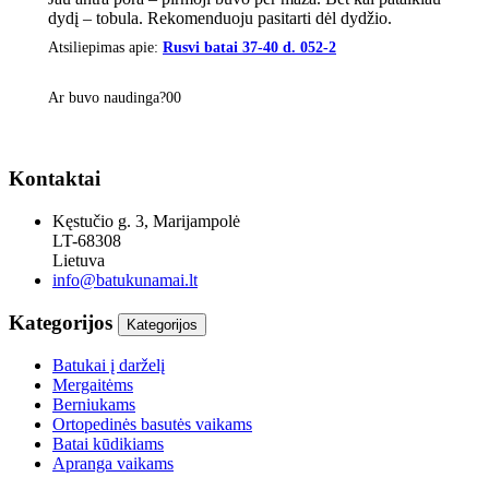
dydį – tobula. Rekomenduoju pasitarti dėl dydžio.
Atsiliepimas apie:
Rusvi batai 37-40 d. 052-2
Ar buvo naudinga?
0
0
Kontaktai
Kęstučio g. 3, Marijampolė
LT-68308
Lietuva
info@batukunamai.lt
Kategorijos
Kategorijos
Batukai į darželį
Mergaitėms
Berniukams
Ortopedinės basutės vaikams
Batai kūdikiams
Apranga vaikams