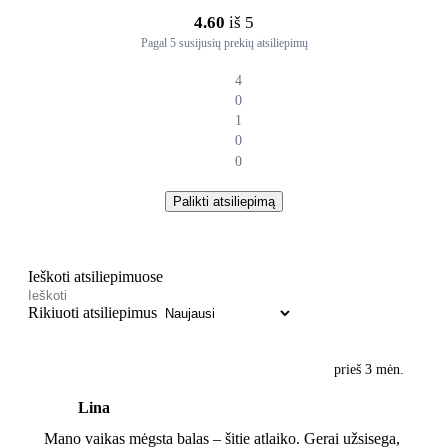
4.60
iš 5
Pagal 5 susijusių prekių atsiliepimų
4
0
1
0
0
Palikti atsiliepimą
Ieškoti atsiliepimuose
Rikiuoti atsiliepimus
prieš 3 mėn.
Lina
Mano vaikas mėgsta balas – šitie atlaiko. Gerai užsisega,