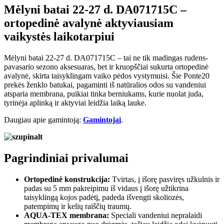
Mėlyni batai 22-27 d. DA071715C –
ortopedinė avalynė aktyviausiam
vaikystės laikotarpiui
Mėlyni batai 22-27 d. DA071715C – tai ne tik madingas rudens-
pavasario sezono aksesuaras, bet ir kruopščiai sukurta ortopedinė
avalynė, skirta taisyklingam vaiko pėdos vystymuisi. Šie Ponte20
prekės ženklo batukai, pagaminti iš natūralios odos su vandeniui
atsparia membrana, puikiai tinka berniukams, kurie nuolat juda,
tyrinėja aplinką ir aktyviai leidžia laiką lauke.
Daugiau apie gamintoją:
Gamintojai
.
Pagrindiniai privalumai
Ortopedinė konstrukcija:
Tvirtas, į išorę pasviręs užkulnis ir
padas su 5 mm pakreipimu iš vidaus į išorę užtikrina
taisyklingą kojos padėtį, padeda išvengti skoliozės,
patempimų ir kelių raiščių traumų.
AQUA-TEX membrana:
Speciali vandeniui nepralaidi