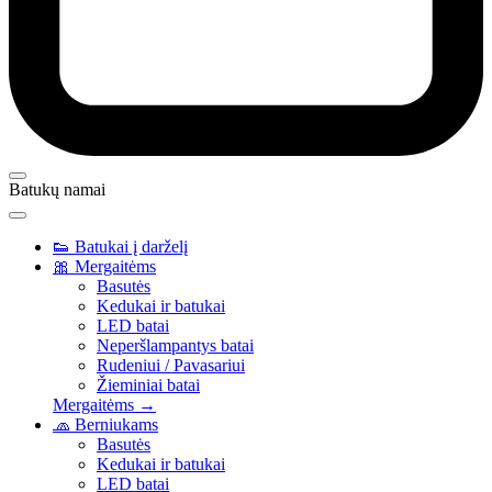
Batukų namai
👟
Batukai į darželį
🎀
Mergaitėms
Basutės
Kedukai ir batukai
LED batai
Neperšlampantys batai
Rudeniui / Pavasariui
Žieminiai batai
Mergaitėms →
🧢
Berniukams
Basutės
Kedukai ir batukai
LED batai