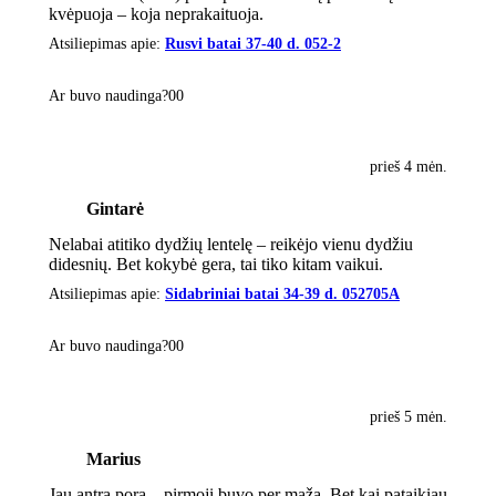
kvėpuoja – koja neprakaituoja.
Atsiliepimas apie:
Rusvi batai 37-40 d. 052-2
Ar buvo naudinga?
0
0
prieš 4 mėn.
Gintarė
Nelabai atitiko dydžių lentelę – reikėjo vienu dydžiu
didesnių. Bet kokybė gera, tai tiko kitam vaikui.
Atsiliepimas apie:
Sidabriniai batai 34-39 d. 052705A
Ar buvo naudinga?
0
0
prieš 5 mėn.
Marius
Jau antra pora – pirmoji buvo per maža. Bet kai pataikiau