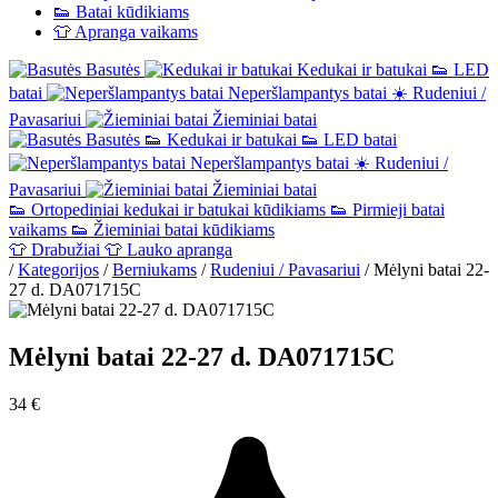
👟
Batai kūdikiams
👕
Apranga vaikams
Basutės
Kedukai ir batukai
👟
LED
batai
Neperšlampantys batai
☀️
Rudeniui /
Pavasariui
Žieminiai batai
Basutės
👟
Kedukai ir batukai
👟
LED batai
Neperšlampantys batai
☀️
Rudeniui /
Pavasariui
Žieminiai batai
👟
Ortopediniai kedukai ir batukai kūdikiams
👟
Pirmieji batai
vaikams
👟
Žieminiai batai kūdikiams
👕
Drabužiai
👕
Lauko apranga
/
Kategorijos
/
Berniukams
/
Rudeniui / Pavasariui
/
Mėlyni batai 22-
27 d. DA071715C
Mėlyni batai 22-27 d. DA071715C
34 €