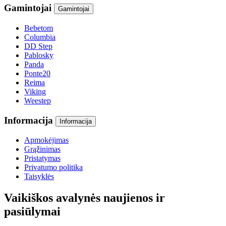
Gamintojai
Gamintojai
Bebetom
Columbia
DD Step
Pablosky
Panda
Ponte20
Reima
Viking
Weestep
Informacija
Informacija
Apmokėjimas
Grąžinimas
Pristatymas
Privatumo politika
Taisyklės
Vaikiškos avalynės naujienos ir
pasiūlymai