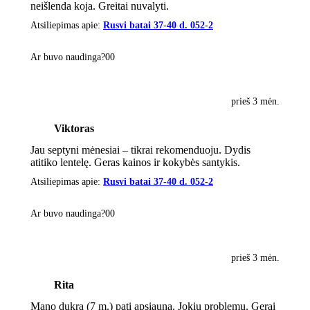
neišlenda koja. Greitai nuvalyti.
Atsiliepimas apie:
Rusvi batai 37-40 d. 052-2
Ar buvo naudinga?
0
0
prieš 3 mėn.
Viktoras
Jau septyni mėnesiai – tikrai rekomenduoju. Dydis
atitiko lentelę. Geras kainos ir kokybės santykis.
Atsiliepimas apie:
Rusvi batai 37-40 d. 052-2
Ar buvo naudinga?
0
0
prieš 3 mėn.
Rita
Mano dukra (7 m.) pati apsiauna. Jokių problemų. Gerai