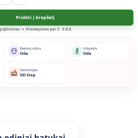
Pridėti į krepšelį
 grąžinimas
Pristatysime per 2 - 5 d.d.
Batukų vidus
Vidpadis
Oda
Oda
Gamintojas
DD Step
p odiniai batukai