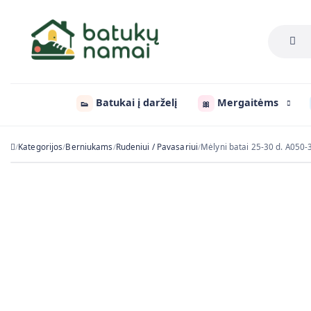
Batukai į darželį
Mergaitėms
👟
🎀
Kategorijos
Berniukams
Rudeniui / Pavasariui
Mėlyni batai 25-30 d. A050
/
/
/
/