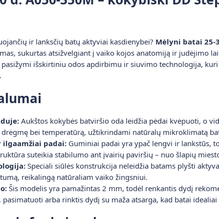
uojančių ir lanksčių batų aktyviai kasdienybei?
Mėlyni batai 25-
mas, sukurtas atsižvelgiant į vaiko kojos anatomiją ir judėjimo lai
 pasižymi išskirtiniu odos apdirbimu ir siuvimo technologija, kur
.
valumai
iduje:
Aukštos kokybės batviršio oda leidžia pėdai kvėpuoti, o vid
 drėgmę bei temperatūrą, užtikrindami natūralų mikroklimatą bat
r ilgaamžiai padai:
Guminiai padai yra ypač lengvi ir lankstūs, 
truktūra suteikia stabilumo ant įvairių paviršių – nuo šlapių miesto
logija:
Speciali siūlės konstrukcija neleidžia batams plyšti aktyv
stumą, reikalingą natūraliam vaiko žingsniui.
o:
Šis modelis yra pamažintas 2 mm, todėl renkantis dydį rekomen
, pasimatuoti arba rinktis dydį su maža atsarga, kad batai idealiai 