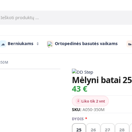
Berniukams
Ortopedinės basutės vaikams
🧢
👟
-350M
Mėlyni batai 25
43 €
Liko tik 2 vnt
SKU:
A050-350M
DYDIS
25
26
27
28