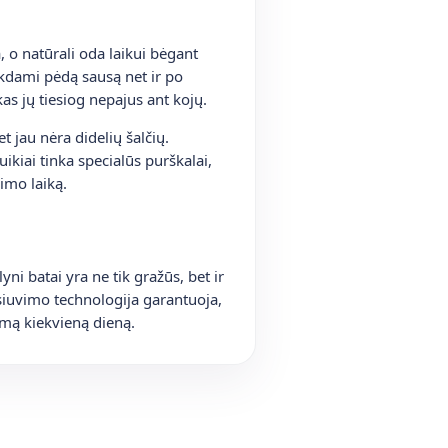
, o natūrali oda laikui bėgant
ikdami pėdą sausą net ir po
as jų tiesiog nepajus ant kojų.
t jau nėra didelių šalčių.
kiai tinka specialūs purškalai,
vimo laiką.
ni batai yra ne tik gražūs, bet ir
 siuvimo technologija garantuoja,
gumą kiekvieną dieną.