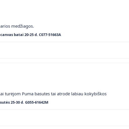
varios medžiagos.
canvas batai 20-25 d. C077-51663A
kai turėjom Puma basutes tai atrodė labiau kokybiškos
sutės 25-30 d. G055-61642M