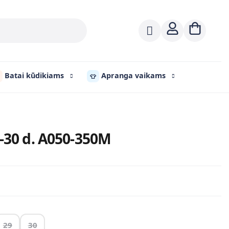
Batai kūdikiams
Apranga vaikams
👕
-30 d. A050-350M
29
30