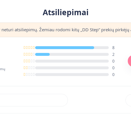
Atsiliepimai
r neturi atsiliepimų. Žemiau rodomi kitų „DD Step“ prekių pirkėjų a
8
2
0
0
pimų
0
Rik