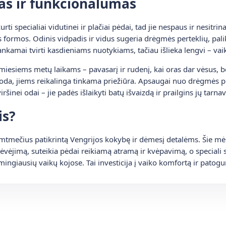
as ir funkcionalumas
 specialiai vidutinei ir plačiai pėdai, tad jie nespaus ir nesitrina
os formos. Odinis vidpadis ir vidus sugeria drėgmės perteklių, pal
nkamai tvirti kasdieniams nuotykiams, tačiau išlieka lengvi – vaik
miesiems metų laikams – pavasarį ir rudenį, kai oras dar vėsus, be
 oda, jiems reikalinga tinkama priežiūra. Apsaugai nuo drėgmės pui
iršinei odai – jie padės išlaikyti batų išvaizdą ir prailgins jų tarna
is?
imtmečius patikrintą Vengrijos kokybę ir dėmesį detalėms. Šie mėly
 dėvėjimą, suteikia pėdai reikiamą atramą ir kvėpavimą, o speciali
smingiausių vaikų kojose. Tai investicija į vaiko komfortą ir pato