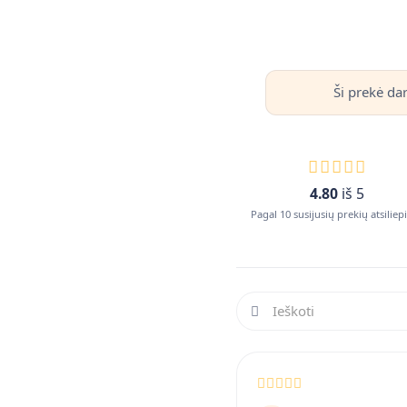
Ši prekė da
4.80
iš 5
Pagal 10 susijusių prekių atsilie
Ieškoti atsiliepimuose