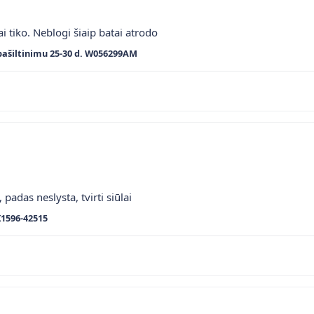
ai tiko. Neblogi šiaip batai atrodo
pašiltinimu 25-30 d. W056299AM
 padas neslysta, tvirti siūlai
K1596-42515