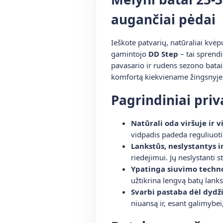
augančiai pėdai
Ieškote patvarių, natūraliai kvėp
gamintojo
DD Step
– tai sprendi
pavasario ir rudens sezono batai
komfortą kiekviename žingsnyje
Pagrindiniai pri
Natūrali oda viršuje ir v
vidpadis padeda reguliuoti
Lankstūs, neslystantys i
riedėjimui. Jų neslystanti s
Ypatinga siuvimo techno
užtikrina lengvą batų lank
Svarbi pastaba dėl dydži
niuansą ir, esant galimybei