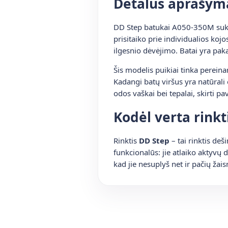
Detalus aprašym
DD Step batukai A050-350M sukurti
prisitaiko prie individualios koj
ilgesnio dėvėjimo. Batai yra paka
Šis modelis puikiai tinka pereina
Kadangi batų viršus yra natūrali
odos vaškai bei tepalai, skirti pav
Kodėl verta rinkt
Rinktis
DD Step
– tai rinktis deš
funkcionalūs: jie atlaiko aktyvų
kad jie nesuplyš net ir pačių žai