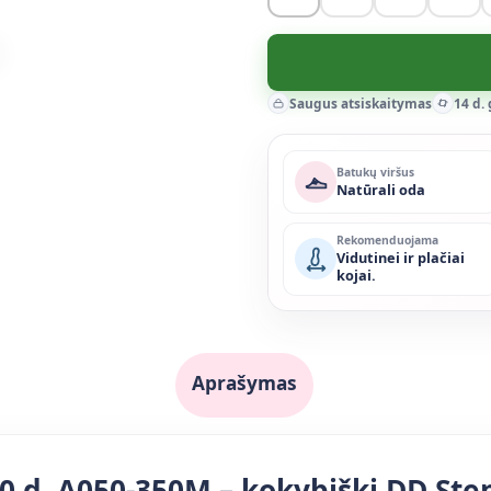
Saugus atsiskaitymas
14 d.
Batukų viršus
Natūrali oda
Rekomenduojama
Vidutinei ir plačiai
kojai.
Aprašymas
0 d. A050-350M – kokybiški DD Ste