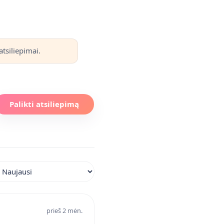
tsiliepimai.
Palikti atsiliepimą
iuoti atsiliepimus
prieš 2 mėn.