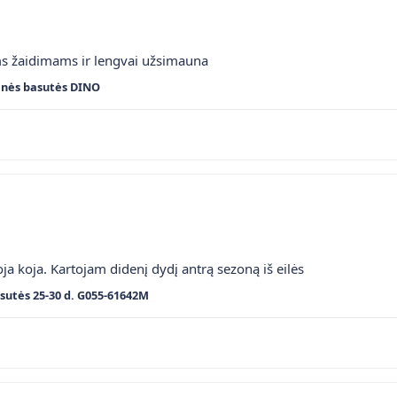
ms žaidimams ir lengvai užsimauna
inės basutės DINO
ja koja. Kartojam didenį dydį antrą sezoną iš eilės
sutės 25-30 d. G055-61642M