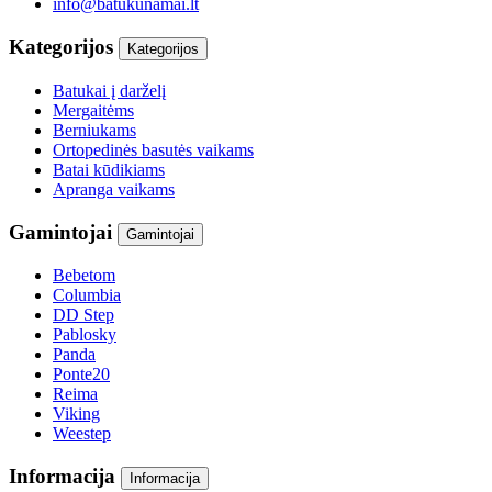
info@batukunamai.lt
Kategorijos
Kategorijos
Batukai į darželį
Mergaitėms
Berniukams
Ortopedinės basutės vaikams
Batai kūdikiams
Apranga vaikams
Gamintojai
Gamintojai
Bebetom
Columbia
DD Step
Pablosky
Panda
Ponte20
Reima
Viking
Weestep
Informacija
Informacija