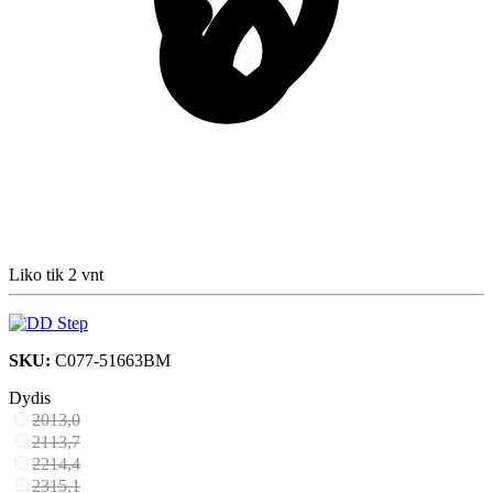
Liko tik 2 vnt
SKU:
C077-51663BM
Dydis
20
13,0
21
13,7
22
14,4
23
15,1