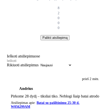
8
2
0
0
0
Palikti atsiliepimą
Ieškoti atsiliepimuose
Rikiuoti atsiliepimus
prieš 2 mėn.
Andrius
Pirkome 28 dydį – tiksliai tiko. Neblogi šiaip batai atrodo
Atsiliepimas apie:
Batai su pašiltinimu 25-30 d.
W056299AM