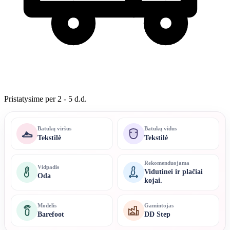
Pristatysime per 2 - 5 d.d.
Batukų viršus
Batukų vidus
Tekstilė
Tekstilė
Rekomenduojama
Vidpadis
Vidutinei ir plačiai
Oda
kojai.
Modelis
Gamintojas
Barefoot
DD Step