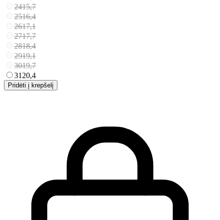
24
15,7
25
16,4
26
17,1
27
17,7
28
18,4
29
19,1
30
19,7
31
20,4
Pridėti į krepšelį