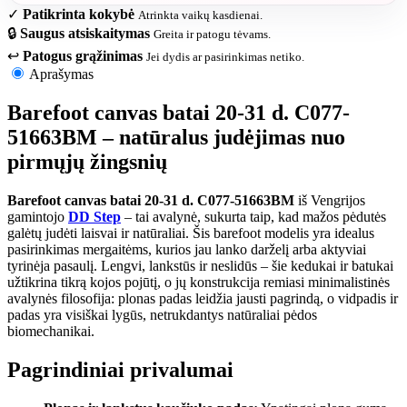
✓
Patikrinta kokybė
Atrinkta vaikų kasdienai.
🔒
Saugus atsiskaitymas
Greita ir patogu tėvams.
↩
Patogus grąžinimas
Jei dydis ar pasirinkimas netiko.
Aprašymas
Barefoot canvas batai 20-31 d. C077-
51663BM – natūralus judėjimas nuo
pirmųjų žingsnių
Barefoot canvas batai 20-31 d. C077-51663BM
iš Vengrijos
gamintojo
DD Step
– tai avalynė, sukurta taip, kad mažos pėdutės
galėtų judėti laisvai ir natūraliai. Šis barefoot modelis yra idealus
pasirinkimas mergaitėms, kurios jau lanko darželį arba aktyviai
tyrinėja pasaulį. Lengvi, lankstūs ir neslidūs – šie kedukai ir batukai
užtikrina tikrą kojos pojūtį, o jų konstrukcija remiasi minimalistinės
avalynės filosofija: plonas padas leidžia jausti pagrindą, o vidpadis ir
padas yra visiškai lygūs, netrukdantys natūraliai pėdos
biomechanikai.
Pagrindiniai privalumai