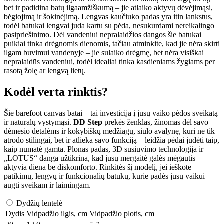
bet ir padidina batų ilgaamžiškumą – jie atlaiko aktyvų dėvėjimąsi,
bėgiojimą ir šokinėjimą. Lengvas kaučiuko padas yra itin lankstus,
todėl batukai lengvai juda kartu su pėda, nesukurdami nereikalingo
pasipriešinimo. Dėl vandeniui nepralaidžios dangos šie batukai
puikiai tinka drėgnomis dienomis, tačiau atminkite, kad jie nėra skirti
ilgam buvimui vandenyje – jie sulaiko drėgmę, bet nėra visiškai
nepralaidūs vandeniui, todėl idealiai tinka kasdieniams žygiams per
rasotą žolę ar lengvą lietų.
Kodėl verta rinktis?
Šie barefoot canvas batai – tai investicija į jūsų vaiko pėdos sveikatą
ir natūralų vystymąsi.
DD Step
prekės ženklas, žinomas dėl savo
dėmesio detalėms ir kokybiškų medžiagų, siūlo avalynę, kuri ne tik
atrodo stilingai, bet ir atlieka savo funkciją – leidžia pėdai judėti taip,
kaip numatė gamta. Plonas padas, 3D susiuvimo technologija ir
„LOTUS“ danga užtikrina, kad jūsų mergaitė galės mėgautis
aktyvia diena be diskomforto. Rinkitės šį modelį, jei ieškote
patikimų, lengvų ir funkcionalių batukų, kurie padės jūsų vaikui
augti sveikam ir laimingam.
Dydžių lentelė
Dydis
Vidpadžio ilgis, cm
Vidpadžio plotis, cm