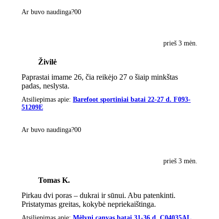
Ar buvo naudinga?
0
0
prieš 3 mėn.
Živilė
Paprastai imame 26, čia reikėjo 27 o šiaip minkštas
padas, neslysta.
Atsiliepimas apie:
Barefoot sportiniai batai 22-27 d. F093-
51209E
Ar buvo naudinga?
0
0
prieš 3 mėn.
Tomas K.
Pirkau dvi poras – dukrai ir sūnui. Abu patenkinti.
Pristatymas greitas, kokybė nepriekaištinga.
Atsiliepimas apie:
Mėlyni canvas batai 31-36 d. C04035AL