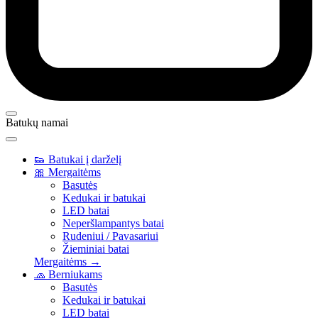
Batukų namai
👟
Batukai į darželį
🎀
Mergaitėms
Basutės
Kedukai ir batukai
LED batai
Neperšlampantys batai
Rudeniui / Pavasariui
Žieminiai batai
Mergaitėms →
🧢
Berniukams
Basutės
Kedukai ir batukai
LED batai