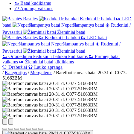
👟
Batai kūdikiams
👕
Apranga vaikams
Basutės
Kedukai ir batukai
👟
LED
batai
Neperšlampantys batai
☀️
Rudeniui /
Pavasariui
Žieminiai batai
Basutės
👟
Kedukai ir batukai
👟
LED batai
Neperšlampantys batai
☀️
Rudeniui /
Pavasariui
Žieminiai batai
👟
Ortopediniai kedukai ir batukai kūdikiams
👟
Pirmieji batai
vaikams
👟
Žieminiai batai kūdikiams
👕
Drabužiai
👕
Lauko apranga
/
Kategorijos
/
Mergaitėms
/
Barefoot canvas batai 20-31 d. C077-
51663BM