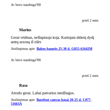
Ar buvo naudinga?
0
0
prieš 2 mėn.
Marius
Gerai vėdinas, nešlapiuoja koja. Kartojam didenį dydį
antrą sezoną iš eilės
Atsiliepimas apie:
Baltos basutės 25-30 d. G055-61642M
Ar buvo naudinga?
0
0
prieš 2 mėn.
Rasa
Atrodo gerai. Labai patvarios medžiagos.
Atsiliepimas apie:
Barefoot canvas batai 20-25 d. C077-
51663A