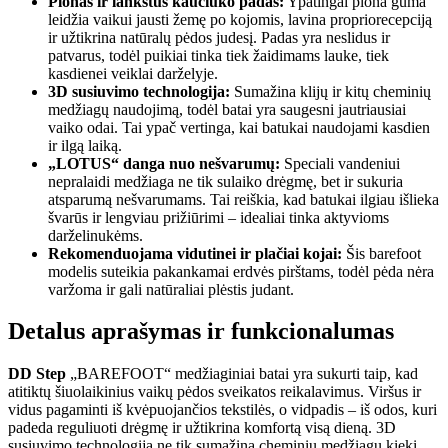
Plonas ir lankstus kaučiuko padas:
Ypatingai plona guma
leidžia vaikui jausti žemę po kojomis, lavina propriorecepciją
ir užtikrina natūralų pėdos judesį. Padas yra neslidus ir
patvarus, todėl puikiai tinka tiek žaidimams lauke, tiek
kasdienei veiklai darželyje.
3D susiuvimo technologija:
Sumažina klijų ir kitų cheminių
medžiagų naudojimą, todėl batai yra saugesni jautriausiai
vaiko odai. Tai ypač vertinga, kai batukai naudojami kasdien
ir ilgą laiką.
„LOTUS“ danga nuo nešvarumų:
Speciali vandeniui
nepralaidi medžiaga ne tik sulaiko drėgmę, bet ir sukuria
atsparumą nešvarumams. Tai reiškia, kad batukai ilgiau išlieka
švarūs ir lengviau prižiūrimi – idealiai tinka aktyvioms
darželinukėms.
Rekomenduojama vidutinei ir plačiai kojai:
Šis barefoot
modelis suteikia pakankamai erdvės pirštams, todėl pėda nėra
varžoma ir gali natūraliai plėstis judant.
Detalus aprašymas ir funkcionalumas
DD Step
„BAREFOOT“ medžiaginiai batai yra sukurti taip, kad
atitiktų šiuolaikinius vaikų pėdos sveikatos reikalavimus. Viršus ir
vidus pagaminti iš kvėpuojančios tekstilės, o vidpadis – iš odos, kuri
padeda reguliuoti drėgmę ir užtikrina komfortą visą dieną. 3D
susiuvimo technologija ne tik sumažina cheminių medžiagų kiekį,