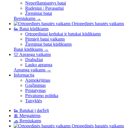
Neperšlampantys batai
Rudeniui / Pavasariui
Žieminiai batai
Berniukams →
Ortopedinės basutės vaikams
👟
Batai kūdikiams
Ortopediniai kedukai ir batukai kūdikiams
Pirmieji batai vaikams
Žieminiai batai kūdikiams
Batai kūdikiams →
👕
Apranga vaikams
Drabužiai
Lauko apranga
Apranga vaikams →
Informacija
Apmokėjimas
Grąžinimas
Pristatymas
Privatumo politika
Taisyklės
👟
Batukai į darželį
🎀
Mergaitėms
🧢
Berniukams
Ortopedinės basutės vaikams