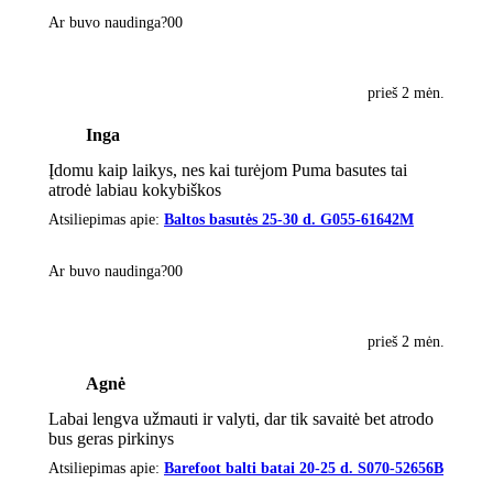
Ar buvo naudinga?
0
0
prieš 2 mėn.
Inga
Įdomu kaip laikys, nes kai turėjom Puma basutes tai
atrodė labiau kokybiškos
Atsiliepimas apie:
Baltos basutės 25-30 d. G055-61642M
Ar buvo naudinga?
0
0
prieš 2 mėn.
Agnė
Labai lengva užmauti ir valyti, dar tik savaitė bet atrodo
bus geras pirkinys
Atsiliepimas apie:
Barefoot balti batai 20-25 d. S070-52656B