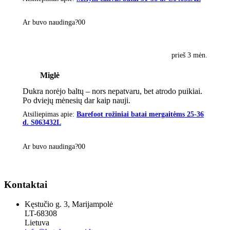
Ar buvo naudinga?
0
0
prieš 3 mėn.
Miglė
Dukra norėjo baltų – nors nepatvaru, bet atrodo puikiai.
Po dviejų mėnesių dar kaip nauji.
Atsiliepimas apie:
Barefoot rožiniai batai mergaitėms 25-36
d. S063432L
Ar buvo naudinga?
0
0
Kontaktai
Kęstučio g. 3, Marijampolė
LT-68308
Lietuva