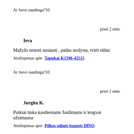
Ar buvo naudinga?
1
0
prieš 2 mėn.
Ieva
Mažylis nenori nusiauti , padas neslysta, tvirti siūlai
Atsiliepimas apie:
Tapukai K1596-42515
Ar buvo naudinga?
1
0
prieš 2 mėn.
Jurgita K.
Puikiai tinka kasdieniams žaidimams ir lengvai
užsimauna
Atsiliepimas apie:
Pilkos odinės basutės DINO