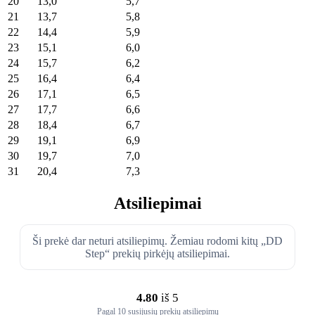
20
13,0
5,7
21
13,7
5,8
22
14,4
5,9
23
15,1
6,0
24
15,7
6,2
25
16,4
6,4
26
17,1
6,5
27
17,7
6,6
28
18,4
6,7
29
19,1
6,9
30
19,7
7,0
31
20,4
7,3
Atsiliepimai
Ši prekė dar neturi atsiliepimų. Žemiau rodomi kitų „DD
Step“ prekių pirkėjų atsiliepimai.
4.80
iš 5
Pagal 10 susijusių prekių atsiliepimų