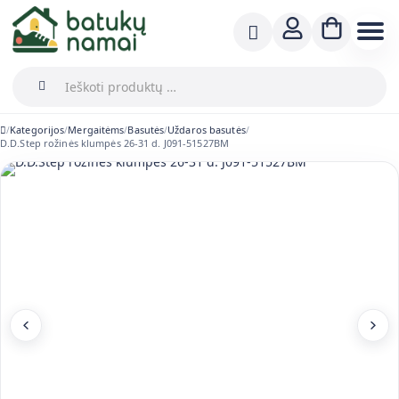
Kategorijos
Mergaitėms
Basutės
Uždaros basutės
/
/
/
/
/
D.D.Step rožinės klumpės 26-31 d. J091-51527BM