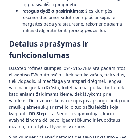
ilgų pasivaikščiojimų metu.
Patogus dydžio pasirinkimas:
šios klumpės
rekomenduojamos vidutinei ir plačiai kojai. Jei
mergaitės pėda yra siauresnė, rekomenduojama
rinktis dydį, atitinkantį įprastą pėdos ilgį.
Detalus aprašymas ir
funkcionalumas
D.D.Step rožinės klumpės J091-51527BM yra pagamintos
iš vientiso EVA putplasčio – tiek batuko viršus, tiek vidus,
tiek vidpadis. Ši medžiaga yra atspari drėgmei, lengvai
valoma ir greitai džiūsta, todėl bateliai puikiai tinka tiek
kasdieniams žaidimams kieme, tiek išvykoms prie
vandens. Dėl uždaros konstrukcijos jos apsaugo pėdą nuo
smulkių akmenukų ar smėlio, o tuo pačiu leidžia kojai
kvėpuoti.
DD Step
– tai Vengrijos gamintojas, kurio
avalynė žinoma dėl savo ilgaamžiškumo ir kruopštaus
dizaino, pritaikyto aktyviems vaikams.
Šios klumpės yra ypač patogios dėl savo lankstumo – EVA