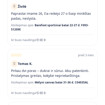
Živilė
Paprastai imame 26, čia reikėjo 27 o šiaip minkštas
padas, neslysta.
Atsiliepimas apie:
Barefoot sportiniai batai 22-27 d. F093-
51209E
Ar buvo naudinga?
0
0
prieš 3 mėn.
Tomas K.
Pirkau dvi poras – dukrai ir sūnui. Abu patenkinti.
Pristatymas greitas, kokybė nepriekaištinga.
Atsiliepimas apie:
Mėlyni canvas batai 31-36 d. C04035AL
Ar buvo naudinga?
0
0