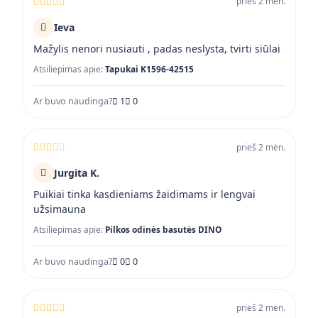
prieš 2 mėn.
Ieva
Mažylis nenori nusiauti , padas neslysta, tvirti siūlai
Atsiliepimas apie:
Tapukai K1596-42515
Ar buvo naudinga?
1
0
prieš 2 mėn.
Jurgita K.
Puikiai tinka kasdieniams žaidimams ir lengvai
užsimauna
Atsiliepimas apie:
Pilkos odinės basutės DINO
Ar buvo naudinga?
0
0
prieš 2 mėn.