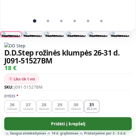
D.D.Step rožinės klumpės 26-31 d.
J091-51527BM
18 €
Liko tik 1 vnt
SKU:
J091-51527BM
DYDIS
26
27
28
29
30
31
17,0
17,8
18,3
19,0
19,8
20,2
Pridėti į krepšelį
Saugus atsiskaitymas
14 d. grąžinimas
Pristatysime per 2 - 5 d.d.