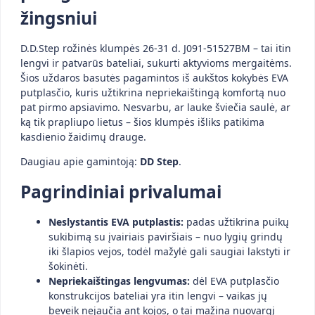
žingsniui
D.D.Step rožinės klumpės 26-31 d. J091-51527BM – tai itin
lengvi ir patvarūs bateliai, sukurti aktyvioms mergaitėms.
Šios uždaros basutės pagamintos iš aukštos kokybės EVA
putplasčio, kuris užtikrina nepriekaištingą komfortą nuo
pat pirmo apsiavimo. Nesvarbu, ar lauke šviečia saulė, ar
ką tik prapliupo lietus – šios klumpės išliks patikima
kasdienio žaidimų drauge.
Daugiau apie gamintoją:
DD Step
.
Pagrindiniai privalumai
Neslystantis EVA putplastis:
padas užtikrina puikų
sukibimą su įvairiais paviršiais – nuo lygių grindų
iki šlapios vejos, todėl mažylė gali saugiai lakstyti ir
šokinėti.
Nepriekaištingas lengvumas:
dėl EVA putplasčio
konstrukcijos bateliai yra itin lengvi – vaikas jų
beveik nejaučia ant kojos, o tai mažina nuovargį