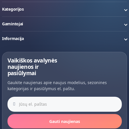
Kategorijos
Gamintojai
Informacija
Vaikiškos avalynės
naujienos ir
pasiūlymai
Gaukite naujienas apie naujus modelius, sezonines
kategorijas ir pasiūlymus el. paštu.
Jūsų el. paštas
Gauti naujienas