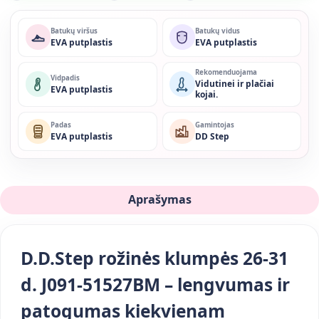
Batukų viršus
Batukų vidus
EVA putplastis
EVA putplastis
Rekomenduojama
Vidpadis
Vidutinei ir plačiai
EVA putplastis
kojai.
Padas
Gamintojas
EVA putplastis
DD Step
Aprašymas
D.D.Step rožinės klumpės 26-31
d. J091-51527BM – lengvumas ir
patogumas kiekvienam