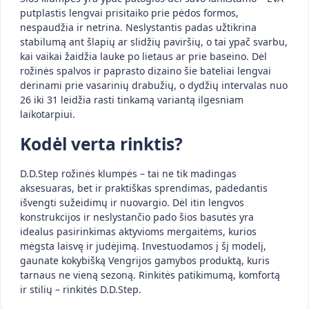
putplastis lengvai prisitaiko prie pėdos formos,
nespaudžia ir netrina. Neslystantis padas užtikrina
stabilumą ant šlapių ar slidžių paviršių, o tai ypač svarbu,
kai vaikai žaidžia lauke po lietaus ar prie baseino. Dėl
rožinės spalvos ir paprasto dizaino šie bateliai lengvai
derinami prie vasarinių drabužių, o dydžių intervalas nuo
26 iki 31 leidžia rasti tinkamą variantą ilgesniam
laikotarpiui.
Kodėl verta rinktis?
D.D.Step rožinės klumpės – tai ne tik madingas
aksesuaras, bet ir praktiškas sprendimas, padedantis
išvengti sužeidimų ir nuovargio. Dėl itin lengvos
konstrukcijos ir neslystančio pado šios basutės yra
idealus pasirinkimas aktyvioms mergaitėms, kurios
mėgsta laisvę ir judėjimą. Investuodamos į šį modelį,
gaunate kokybišką Vengrijos gamybos produktą, kuris
tarnaus ne vieną sezoną. Rinkitės patikimumą, komfortą
ir stilių – rinkitės D.D.Step.