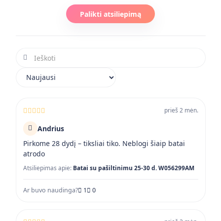
Palikti atsiliepimą
Ieškoti atsiliepimuose
Rikiuoti atsiliepimus
prieš 2 mėn.
Andrius
Pirkome 28 dydį – tiksliai tiko. Neblogi šiaip batai
atrodo
Atsiliepimas apie:
Batai su pašiltinimu 25-30 d. W056299AM
Ar buvo naudinga?
1
0