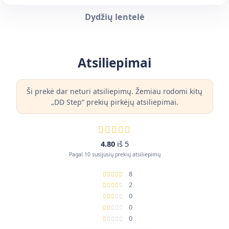
Dydžių lentelė
Atsiliepimai
Ši prekė dar neturi atsiliepimų. Žemiau rodomi kitų
„DD Step“ prekių pirkėjų atsiliepimai.
4.80
iš 5
Pagal 10 susijusių prekių atsiliepimų
8
2
0
0
0