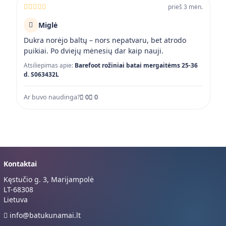
prieš 3 mėn.
Miglė
Dukra norėjo baltų – nors nepatvaru, bet atrodo
puikiai. Po dviejų mėnesių dar kaip nauji.
Atsiliepimas apie:
Barefoot rožiniai batai mergaitėms 25-36
d. S063432L
Ar buvo naudinga?
0
0
Kontaktai
Kęstučio g. 3, Marijampolė
LT-68308
Lietuva
info@batukunamai.lt