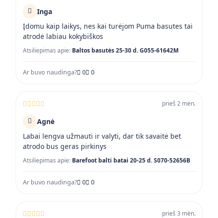
Inga
Įdomu kaip laikys, nes kai turėjom Puma basutes tai
atrodė labiau kokybiškos
Atsiliepimas apie:
Baltos basutės 25-30 d. G055-61642M
Ar buvo naudinga?
0
0
prieš 2 mėn.
Agnė
Labai lengva užmauti ir valyti, dar tik savaitė bet
atrodo bus geras pirkinys
Atsiliepimas apie:
Barefoot balti batai 20-25 d. S070-52656B
Ar buvo naudinga?
0
0
prieš 3 mėn.