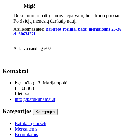
Miglė
Dukra norėjo baltų – nors nepatvaru, bet atrodo puikiai.
Po dviejų mėnesių dar kaip nauji.
Atsiliepimas apie:
Barefoot rožiniai batai mergaitėms 25-36
d. S063432L
Ar buvo naudinga?
0
0
Kontaktai
Kęstučio g. 3, Marijampolė
LT-68308
Lietuva
info@batukunamai.lt
Kategorijos
Kategorijos
Batukai į darželį
Mergaitėms
Berniukams