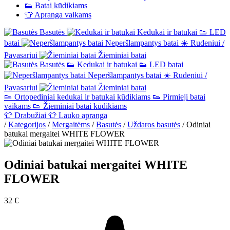
👟
Batai kūdikiams
👕
Apranga vaikams
Basutės
Kedukai ir batukai
👟
LED
batai
Neperšlampantys batai
☀️
Rudeniui /
Pavasariui
Žieminiai batai
Basutės
👟
Kedukai ir batukai
👟
LED batai
Neperšlampantys batai
☀️
Rudeniui /
Pavasariui
Žieminiai batai
👟
Ortopediniai kedukai ir batukai kūdikiams
👟
Pirmieji batai
vaikams
👟
Žieminiai batai kūdikiams
👕
Drabužiai
👕
Lauko apranga
/
Kategorijos
/
Mergaitėms
/
Basutės
/
Uždaros basutės
/
Odiniai
batukai mergaitei WHITE FLOWER
Odiniai batukai mergaitei WHITE
FLOWER
32 €