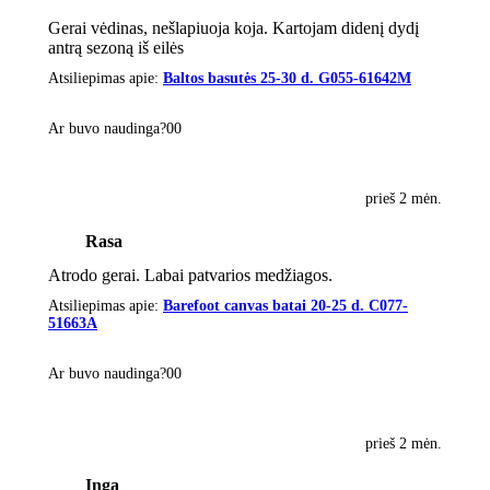
Gerai vėdinas, nešlapiuoja koja. Kartojam didenį dydį
antrą sezoną iš eilės
Atsiliepimas apie:
Baltos basutės 25-30 d. G055-61642M
Ar buvo naudinga?
0
0
prieš 2 mėn.
Rasa
Atrodo gerai. Labai patvarios medžiagos.
Atsiliepimas apie:
Barefoot canvas batai 20-25 d. C077-
51663A
Ar buvo naudinga?
0
0
prieš 2 mėn.
Inga