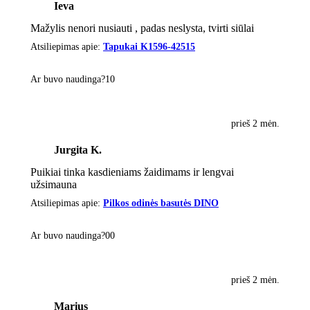
Ieva
Mažylis nenori nusiauti , padas neslysta, tvirti siūlai
Atsiliepimas apie:
Tapukai K1596-42515
Ar buvo naudinga?
1
0
prieš 2 mėn.
Jurgita K.
Puikiai tinka kasdieniams žaidimams ir lengvai
užsimauna
Atsiliepimas apie:
Pilkos odinės basutės DINO
Ar buvo naudinga?
0
0
prieš 2 mėn.
Marius