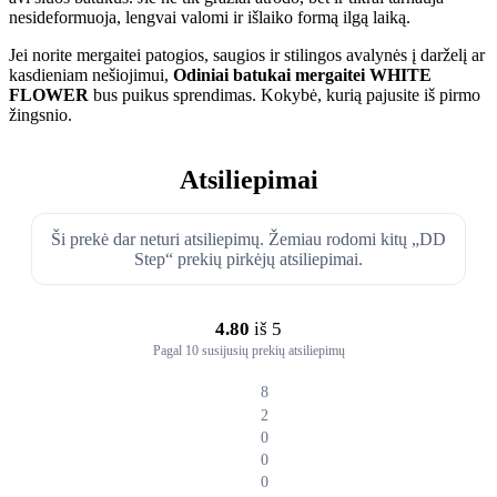
nesideformuoja, lengvai valomi ir išlaiko formą ilgą laiką.
Jei norite mergaitei patogios, saugios ir stilingos avalynės į darželį ar
kasdieniam nešiojimui,
Odiniai batukai mergaitei WHITE
FLOWER
bus puikus sprendimas. Kokybė, kurią pajusite iš pirmo
žingsnio.
Atsiliepimai
Ši prekė dar neturi atsiliepimų. Žemiau rodomi kitų „DD
Step“ prekių pirkėjų atsiliepimai.
4.80
iš 5
Pagal 10 susijusių prekių atsiliepimų
8
2
0
0
0