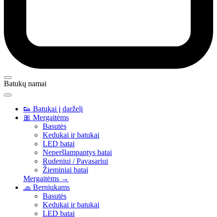
Batukų namai
👟
Batukai į darželį
🎀
Mergaitėms
Basutės
Kedukai ir batukai
LED batai
Neperšlampantys batai
Rudeniui / Pavasariui
Žieminiai batai
Mergaitėms →
🧢
Berniukams
Basutės
Kedukai ir batukai
LED batai