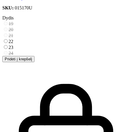
SKU:
015170U
Dydis
19
20
21
22
23
24
Pridėti į krepšelį