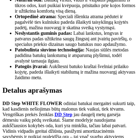
tikros odos, kuri puikiai kvėpuoja, prisitaiko prie kojos formos
ir užtikrina komfortą visą dieną.
Ortopedinė atrama:
Speciali išlenkta atrama pėdutei ir
pagalvėlė ties kulniuku padeda išlaikyti taisyklingą kojytės
padėtį, mažina nuovargį ir skatina sveiką vystymąsi.
Neslystantis guminis padas:
Labai lankstus, lengvas ir
patvarus padas užtikrina saugų žingsnį ant įvairių paviršių, o
specialus priekio dizainas saugo batukus nuo apdaužymo.
Patobulinta siuvimo technologija:
Naujas siūlės metodas
padidina batukų lankstumą ir atsparumą plyšimui, todėl
avalynė tarnauja ilgiau.
Patogūs įtvarai:
Aukštesni batuko kraštai švelniai prilaiko
kojytę, padeda išlaikyti stabilumą ir mažina nuovargį aktyvaus
žaidimo metu.
Detalus aprašymas
DD Step WHITE FLOWER
odiniai batukai mergaitei sukurti taip,
kad kasdienis nešiojimas būtų malonus tiek vaikui, tiek tėvams.
Vengriškas prekės ženklas
DD Step
jau daugelį metų garsėja
dėmesiu vaikų pėdų sveikatai. Šiame modelyje naudojama
aukščiausios kokybės oda, kuri yra minkšta, tačiau labai patvari.
Vidinis vidpadis greitai džiūsta, pasižymi amortizacinėmis
savybėmis ir puikiai praleidžia orą – tai ypač svarbu aktyviems