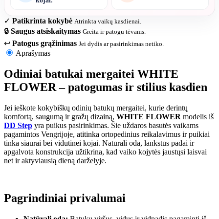
kojai.
✓
Patikrinta kokybė
Atrinkta vaikų kasdienai.
🔒
Saugus atsiskaitymas
Greita ir patogu tėvams.
↩
Patogus grąžinimas
Jei dydis ar pasirinkimas netiko.
Aprašymas
Odiniai batukai mergaitei WHITE
FLOWER – patogumas ir stilius kasdien
Jei ieškote kokybiškų odinių batukų mergaitei, kurie derintų
komfortą, saugumą ir gražų dizainą,
WHITE FLOWER
modelis iš
DD Step
yra puikus pasirinkimas. Šie uždaros basutės vaikams
pagamintos Vengrijoje, atitinka ortopedinius reikalavimus ir puikiai
tinka siaurai bei vidutinei kojai. Natūrali oda, lankstūs padai ir
apgalvota konstrukcija užtikrina, kad vaiko kojytės jaustųsi laisvai
net ir aktyviausią dieną darželyje.
Pagrindiniai privalumai
Natūrali oda:
Batukų viršus, vidus ir vidpadis pagaminti iš