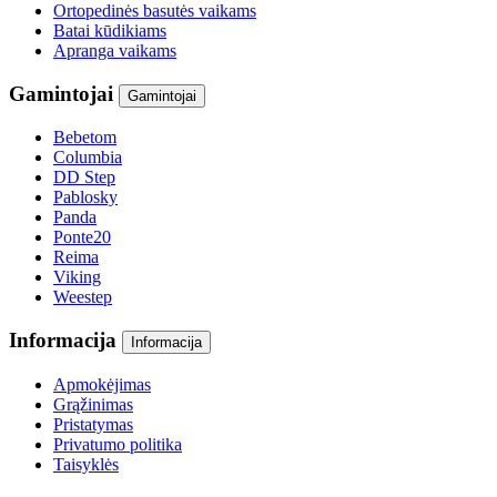
Ortopedinės basutės vaikams
Batai kūdikiams
Apranga vaikams
Gamintojai
Gamintojai
Bebetom
Columbia
DD Step
Pablosky
Panda
Ponte20
Reima
Viking
Weestep
Informacija
Informacija
Apmokėjimas
Grąžinimas
Pristatymas
Privatumo politika
Taisyklės