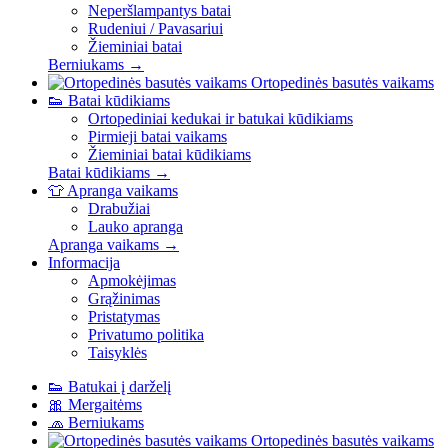
Neperšlampantys batai
Rudeniui / Pavasariui
Žieminiai batai
Berniukams →
Ortopedinės basutės vaikams
👟
Batai kūdikiams
Ortopediniai kedukai ir batukai kūdikiams
Pirmieji batai vaikams
Žieminiai batai kūdikiams
Batai kūdikiams →
👕
Apranga vaikams
Drabužiai
Lauko apranga
Apranga vaikams →
Informacija
Apmokėjimas
Grąžinimas
Pristatymas
Privatumo politika
Taisyklės
👟
Batukai į darželį
🎀
Mergaitėms
🧢
Berniukams
Ortopedinės basutės vaikams