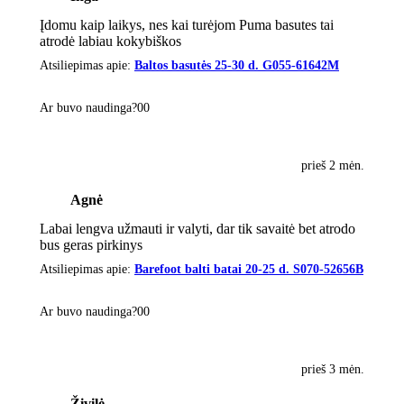
Įdomu kaip laikys, nes kai turėjom Puma basutes tai
atrodė labiau kokybiškos
Atsiliepimas apie:
Baltos basutės 25-30 d. G055-61642M
Ar buvo naudinga?
0
0
prieš 2 mėn.
Agnė
Labai lengva užmauti ir valyti, dar tik savaitė bet atrodo
bus geras pirkinys
Atsiliepimas apie:
Barefoot balti batai 20-25 d. S070-52656B
Ar buvo naudinga?
0
0
prieš 3 mėn.
Živilė