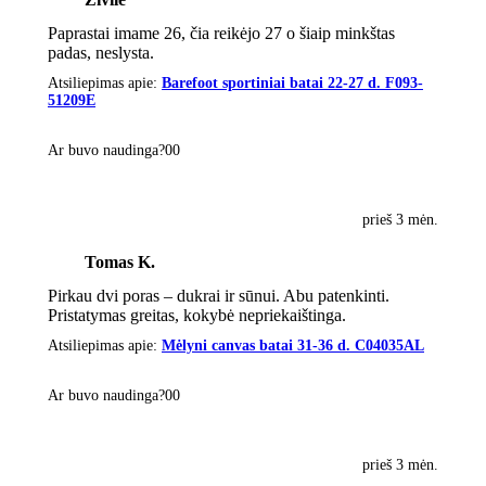
Paprastai imame 26, čia reikėjo 27 o šiaip minkštas
padas, neslysta.
Atsiliepimas apie:
Barefoot sportiniai batai 22-27 d. F093-
51209E
Ar buvo naudinga?
0
0
prieš 3 mėn.
Tomas K.
Pirkau dvi poras – dukrai ir sūnui. Abu patenkinti.
Pristatymas greitas, kokybė nepriekaištinga.
Atsiliepimas apie:
Mėlyni canvas batai 31-36 d. C04035AL
Ar buvo naudinga?
0
0
prieš 3 mėn.