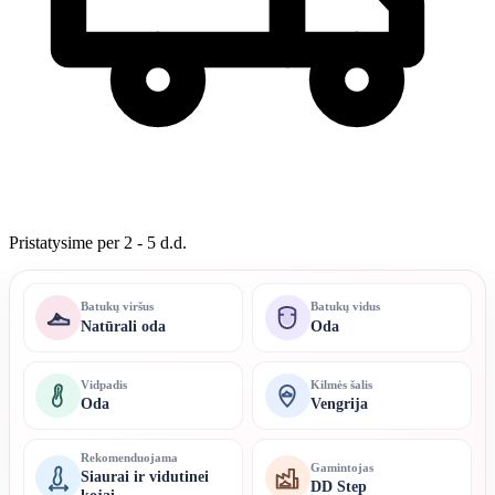
Pristatysime per 2 - 5 d.d.
Batukų viršus
Batukų vidus
Natūrali oda
Oda
Vidpadis
Kilmės šalis
Oda
Vengrija
Rekomenduojama
Gamintojas
Siaurai ir vidutinei
DD Step