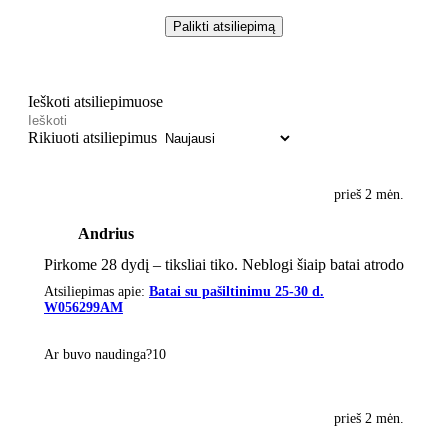
Palikti atsiliepimą
Ieškoti atsiliepimuose
Rikiuoti atsiliepimus
prieš 2 mėn.
Andrius
Pirkome 28 dydį – tiksliai tiko. Neblogi šiaip batai atrodo
Atsiliepimas apie:
Batai su pašiltinimu 25-30 d.
W056299AM
Ar buvo naudinga?
1
0
prieš 2 mėn.