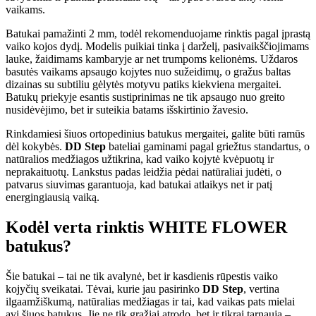
vaikams.
Batukai pamažinti 2 mm, todėl rekomenduojame rinktis pagal įprastą
vaiko kojos dydį. Modelis puikiai tinka į darželį, pasivaikščiojimams
lauke, žaidimams kambaryje ar net trumpoms kelionėms. Uždaros
basutės vaikams apsaugo kojytes nuo sužeidimų, o gražus baltas
dizainas su subtiliu gėlytės motyvu patiks kiekviena mergaitei.
Batukų priekyje esantis sustiprinimas ne tik apsaugo nuo greito
nusidėvėjimo, bet ir suteikia batams išskirtinio žavesio.
Rinkdamiesi šiuos ortopedinius batukus mergaitei, galite būti ramūs
dėl kokybės.
DD Step
bateliai gaminami pagal griežtus standartus, o
natūralios medžiagos užtikrina, kad vaiko kojytė kvėpuotų ir
neprakaituotų. Lankstus padas leidžia pėdai natūraliai judėti, o
patvarus siuvimas garantuoja, kad batukai atlaikys net ir patį
energingiausią vaiką.
Kodėl verta rinktis WHITE FLOWER
batukus?
Šie batukai – tai ne tik avalynė, bet ir kasdienis rūpestis vaiko
kojyčių sveikatai. Tėvai, kurie jau pasirinko
DD Step
, vertina
ilgaamžiškumą, natūralias medžiagas ir tai, kad vaikas pats mielai
avi šiuos batukus. Jie ne tik gražiai atrodo, bet ir tikrai tarnauja –