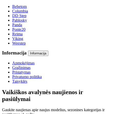
Bebetom
Columbia
DD Step
Pablosky
Panda
Ponte20
Reima
Viking
Weestep
Informacija
Informacija
Apmokėjimas
Grąžinimas
Pristatymas
Privatumo politika
Taisyklės
Vaikiškos avalynės naujienos ir
pasiūlymai
Gaukite naujienas apie naujus modelius, sezonines kategorijas ir