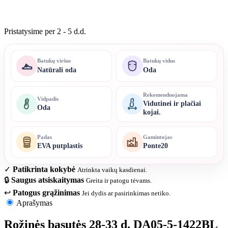
Pristatysime per 2 - 5 d.d.
Batukų viršus
Batukų vidus
Natūrali oda
Oda
Rekomenduojama
Vidpadis
Vidutinei ir plačiai
Oda
kojai.
Padas
Gamintojas
EVA putplastis
Ponte20
✓
Patikrinta kokybė
Atrinkta vaikų kasdienai.
🔒
Saugus atsiskaitymas
Greita ir patogu tėvams.
↩
Patogus grąžinimas
Jei dydis ar pasirinkimas netiko.
Aprašymas
Rožinės basutės 28-33 d. DA05-5-1422BL