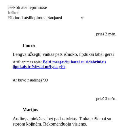
Ieškoti atsiliepimuose
Rikiuoti atsiliepimus
prieš 2 mėn.
Laura
Lengva užsegti, vaikas pats išmoko, lipdukai labai gerai
Atsiliepimas apie:
Balti mergaičių batai su sidabriniais
lipukais ir šviesiai mėlyna gėle
Ar buvo naudinga?
0
0
prieš 3 mėn.
Marijus
Audinys minkštas, bet padas tvirtas. Tinka ir žiemai su
storom kojinėm. Rekomenduoju visiems.