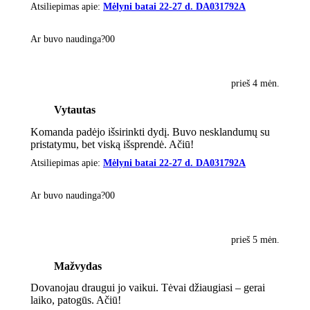
Atsiliepimas apie:
Mėlyni batai 22-27 d. DA031792A
Ar buvo naudinga?
0
0
prieš 4 mėn.
Vytautas
Komanda padėjo išsirinkti dydį. Buvo nesklandumų su
pristatymu, bet viską išsprendė. Ačiū!
Atsiliepimas apie:
Mėlyni batai 22-27 d. DA031792A
Ar buvo naudinga?
0
0
prieš 5 mėn.
Mažvydas
Dovanojau draugui jo vaikui. Tėvai džiaugiasi – gerai
laiko, patogūs. Ačiū!