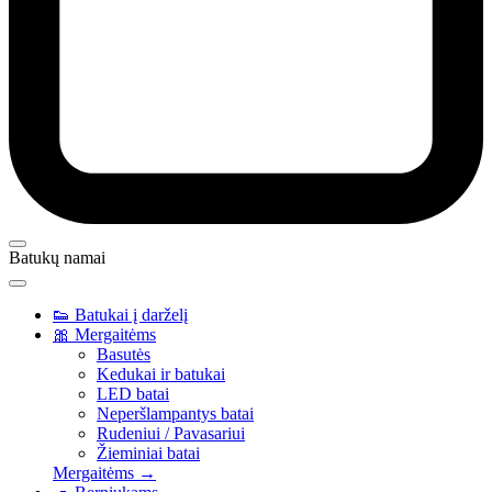
Batukų namai
👟
Batukai į darželį
🎀
Mergaitėms
Basutės
Kedukai ir batukai
LED batai
Neperšlampantys batai
Rudeniui / Pavasariui
Žieminiai batai
Mergaitėms →