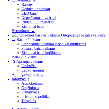
🧢
Berniukams
Basutės
Kedukai ir batukai
LED batai
Neperšlampantys batai
Rudeniui / Pavasariui
Žieminiai batai
Berniukams →
Ortopedinės basutės vaikams
👟
Batai kūdikiams
Ortopediniai kedukai ir batukai kūdikiams
Pirmieji batai vaikams
Žieminiai batai kūdikiams
Batai kūdikiams →
👕
Apranga vaikams
Drabužiai
Lauko apranga
Apranga vaikams →
Informacija
Apmokėjimas
Grąžinimas
Pristatymas
Privatumo politika
Taisyklės