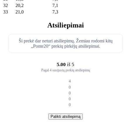
32
20,2
7,1
33
21,0
7,3
Atsiliepimai
Ši prekė dar neturi atsiliepimų. Žemiau rodomi kitų
„Ponte20“ prekių pirkėjų atsiliepimai.
5.00
iš 5
Pagal 4 susijusių prekių atsiliepimų
4
0
0
0
0
Palikti atsiliepimą