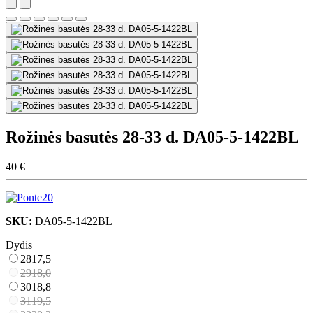
Rožinės basutės 28-33 d. DA05-5-1422BL
40 €
SKU:
DA05-5-1422BL
Dydis
28
17,5
29
18,0
30
18,8
31
19,5