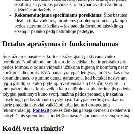
sukibimą su įvairiais paviršiais, o tai ypač svarbu žaidimų
aikštelėje ar darželyje.
Rekomenduojama specifiniams poreikiams:
Šios basutės
idealiai tinka vaikams, turintiems problemų su netaisyklingu
pėdos statymu ar keliais – jos padeda formuoti taisyklingą
eiseną ir palaiko pėdą natūralioje padėtyje.
Detalus aprašymas ir funkcionalumas
Šios uždaros basutės sukurtos atsižvelgiant į aktyvaus vaiko
poreikius. Natūrali oda ne tik atrodo estetiškai, bet ir prisitaiko prie
pėdos formos, o odinis vidpadis užtikrina higieną ir komfortą net ir
karštomis dienomis. EVA padas yra ypač lengvas, todėl vaikas nėra
apsunkinamas, o guminė danga garantuoja, kad batukai neslys ant
lygių grindų ar lauko plytelių. Svarbiausia šių basučių savybė – 5
mm pakreipimas, kuris veikia kaip natūralus supinatorius: jis padeda
tolygiai paskirstyti kūno svorį, mažina pėdos pronaciją ir skatina
taisyklingą pėdos skliauto vystymąsi. Tai ypač vertinga vaikams,
kurie pradeda aktyviai vaikščioti arba jau turi ortopedinių
rekomendacijų.
Ponte20
prekės ženklas garsėja dėmesiu detalėms ir
kokybiškais sprendimais, todėl šios basutės tarnaus ne vieną sezoną.
Kodėl verta rinktis?