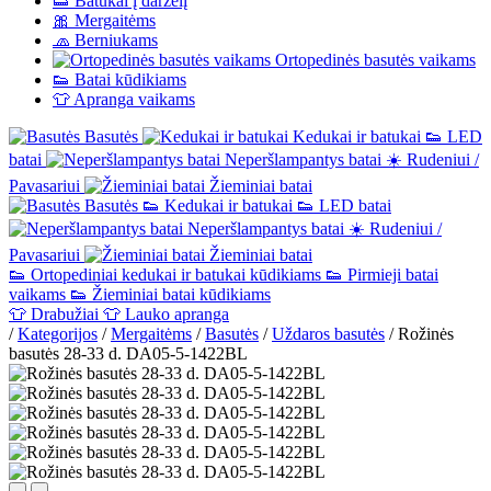
👟
Batukai į darželį
🎀
Mergaitėms
🧢
Berniukams
Ortopedinės basutės vaikams
👟
Batai kūdikiams
👕
Apranga vaikams
Basutės
Kedukai ir batukai
👟
LED
batai
Neperšlampantys batai
☀️
Rudeniui /
Pavasariui
Žieminiai batai
Basutės
👟
Kedukai ir batukai
👟
LED batai
Neperšlampantys batai
☀️
Rudeniui /
Pavasariui
Žieminiai batai
👟
Ortopediniai kedukai ir batukai kūdikiams
👟
Pirmieji batai
vaikams
👟
Žieminiai batai kūdikiams
👕
Drabužiai
👕
Lauko apranga
/
Kategorijos
/
Mergaitėms
/
Basutės
/
Uždaros basutės
/
Rožinės
basutės 28-33 d. DA05-5-1422BL