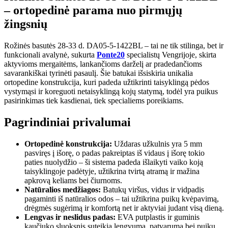
– ortopedinė parama nuo pirmųjų
žingsnių
Rožinės basutės 28-33 d. DA05-5-1422BL – tai ne tik stilinga, bet ir
funkcionali avalynė, sukurta
Ponte20
specialistų Vengrijoje, skirta
aktyvioms mergaitėms, lankančioms darželį ar pradedančioms
savarankiškai tyrinėti pasaulį. Šie batukai išsiskiria unikalia
ortopedine konstrukcija, kuri padeda užtikrinti taisyklingą pėdos
vystymąsi ir koreguoti netaisyklingą kojų statymą, todėl yra puikus
pasirinkimas tiek kasdienai, tiek specialiems poreikiams.
Pagrindiniai privalumai
Ortopedinė konstrukcija:
Uždaras užkulnis yra 5 mm
pasviręs į išorę, o padas pakreiptas iš vidaus į išorę tokio
paties nuolydžio – ši sistema padeda išlaikyti vaiko koją
taisyklingoje padėtyje, užtikrina tvirtą atramą ir mažina
apkrovą keliams bei čiurnoms.
Natūralios medžiagos:
Batukų viršus, vidus ir vidpadis
pagaminti iš natūralios odos – tai užtikrina puikų kvėpavimą,
drėgmės sugėrimą ir komfortą net ir aktyviai judant visą dieną.
Lengvas ir neslidus padas:
EVA putplastis ir guminis
kaučiuko sluoksnis suteikia lengvumą, patvarumą bei puikų