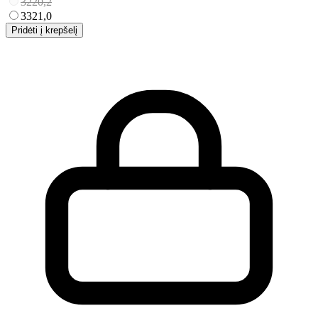
32
20,2
33
21,0
Pridėti į krepšelį