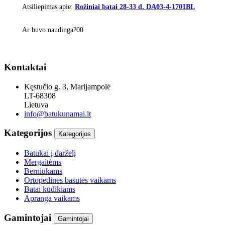
Atsiliepimas apie:
Rožiniai batai 28-33 d. DA03-4-1701BL
Ar buvo naudinga?
0
0
Kontaktai
Kęstučio g. 3, Marijampolė
LT-68308
Lietuva
info@batukunamai.lt
Kategorijos
Kategorijos
Batukai į darželį
Mergaitėms
Berniukams
Ortopedinės basutės vaikams
Batai kūdikiams
Apranga vaikams
Gamintojai
Gamintojai