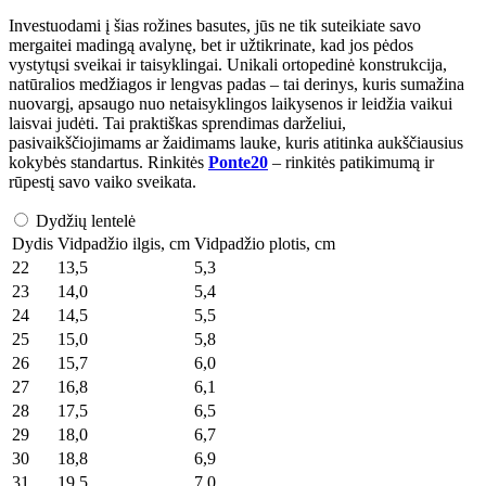
Investuodami į šias rožines basutes, jūs ne tik suteikiate savo
mergaitei madingą avalynę, bet ir užtikrinate, kad jos pėdos
vystytųsi sveikai ir taisyklingai. Unikali ortopedinė konstrukcija,
natūralios medžiagos ir lengvas padas – tai derinys, kuris sumažina
nuovargį, apsaugo nuo netaisyklingos laikysenos ir leidžia vaikui
laisvai judėti. Tai praktiškas sprendimas darželiui,
pasivaikščiojimams ar žaidimams lauke, kuris atitinka aukščiausius
kokybės standartus. Rinkitės
Ponte20
– rinkitės patikimumą ir
rūpestį savo vaiko sveikata.
Dydžių lentelė
Dydis
Vidpadžio ilgis, cm
Vidpadžio plotis, cm
22
13,5
5,3
23
14,0
5,4
24
14,5
5,5
25
15,0
5,8
26
15,7
6,0
27
16,8
6,1
28
17,5
6,5
29
18,0
6,7
30
18,8
6,9
31
19,5
7,0