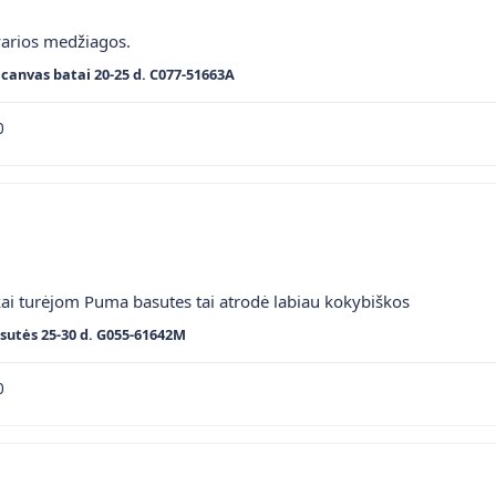
varios medžiagos.
canvas batai 20-25 d. C077-51663A
0
kai turėjom Puma basutes tai atrodė labiau kokybiškos
sutės 25-30 d. G055-61642M
0