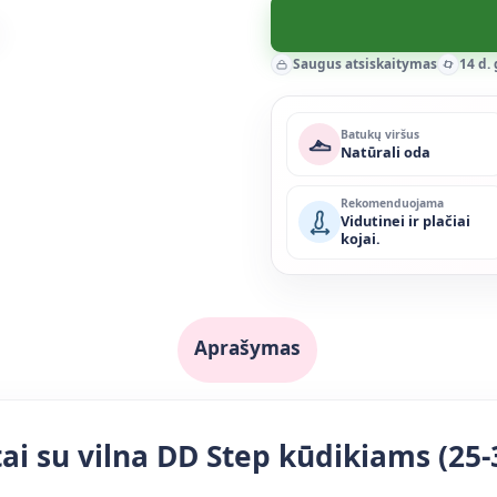
Saugus atsiskaitymas
14 d.
Batukų viršus
Natūrali oda
Rekomenduojama
Vidutinei ir plačiai
kojai.
Aprašymas
atai su vilna DD Step kūdikiams (25-