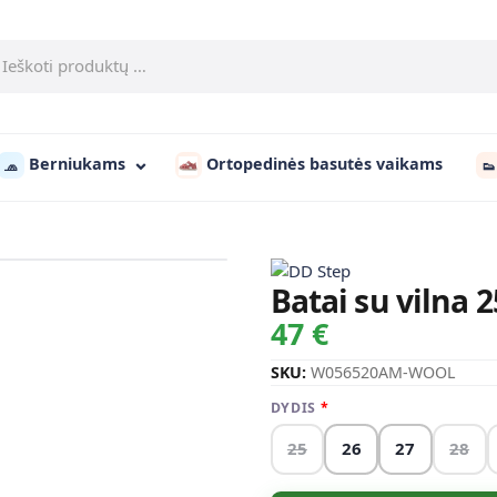
Berniukams
Ortopedinės basutės vaikams
🧢
👟
Batai su vilna
47 €
SKU:
W056520AM-WOOL
DYDIS
25
26
27
28