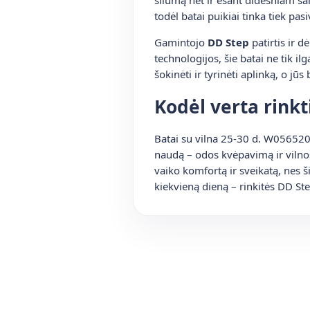
todėl batai puikiai tinka tiek p
Gamintojo
DD Step
patirtis ir 
technologijos, šie batai ne tik ilg
šokinėti ir tyrinėti aplinką, o j
Kodėl verta rinkt
Batai su vilna 25-30 d. W056520A
naudą – odos kvėpavimą ir vilnos
vaiko komfortą ir sveikatą, nes š
kiekvieną dieną – rinkitės DD St