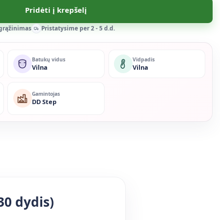
Pridėti į krepšelį
 grąžinimas
Pristatysime per 2 - 5 d.d.
Batukų vidus
Vidpadis
Vilna
Vilna
Gamintojas
DD Step
30 dydis)