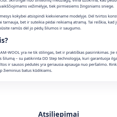
asivaikščiojimams vežimėlyje, tiek pirmiesiems žingsniams sniege.
dėmesys kokybei atsispindi kiekviename modelyje. Dėl tvirtos konst
ai tarnauja, bet ir suteikia pėdai reikiamą atramą. Tai reiškia, kad j
ūs būsite ramūs dėl jo pėdų šilumos ir saugumo.
is?
M-WOOL yra ne tik stilingas, bet ir praktiškas pasirinkimas. Jie
 šilumą – su patikrinta DD Step technologija, kuri garantuoja ilga
iltos ir sausos pėdutės yra geriausia apsauga nuo peršalimo. Rink
ep žieminius batus kūdikiams.
Atsiliepimai