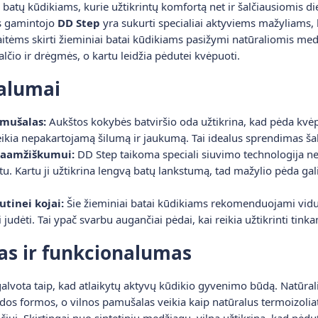
ų batų kūdikiams, kurie užtikrintų komfortą net ir šalčiausiomis d
 gamintojo
DD Step
yra sukurti specialiai aktyviems mažyliams, 
gaitėms skirti žieminiai batai kūdikiams pasižymi natūraliomis m
lčio ir drėgmės, o kartu leidžia pėdutei kvėpuoti.
valumai
amušalas:
Aukštos kokybės batviršio oda užtikrina, kad pėda kvėpu
teikia nepakartojamą šilumą ir jaukumą. Tai idealus sprendimas ša
lgaamžiškumui:
DD Step taikoma speciali siuvimo technologija nel
. Kartu ji užtikrina lengvą batų lankstumą, tad mažylio pėda gali n
utinei kojai:
Šie žieminiai batai kūdikiams rekomenduojami vidutine
i judėti. Tai ypač svarbu augančiai pėdai, kai reikia užtikrinti tin
as ir funkcionalumas
alvota taip, kad atlaikytų aktyvų kūdikio gyvenimo būdą. Natūrali
pėdos formos, o vilnos pamušalas veikia kaip natūralus termoizolia
čiui. Skirtingai nuo sintetinių medžiagų, vilna užtikrina, kad pėdu