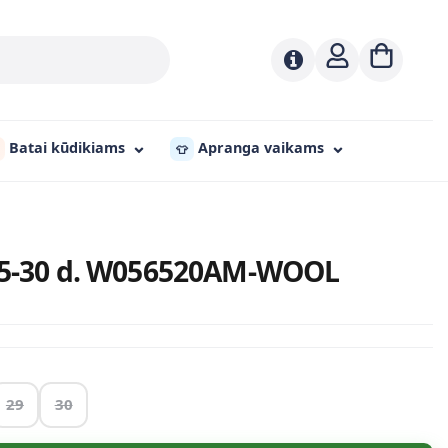
Batai kūdikiams
Apranga vaikams
👕
 25-30 d. W056520AM-WOOL
29
30