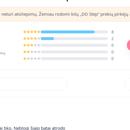
r neturi atsiliepimų. Žemiau rodomi kitų „DD Step“ prekių pirkėjų a
8
2
0
0
pimų
0
Rik
ai tiko. Neblogi šiaip batai atrodo