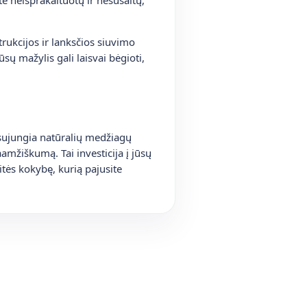
rukcijos ir lanksčios siuvimo
ūsų mažylis gali laisvai bėgioti,
 sujungia natūralių medžiagų
amžiškumą. Tai investicija į jūsų
itės kokybę, kurią pajusite