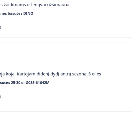
ms žaidimams ir lengvai užsimauna
inės basutės DINO
0
ja koja. Kartojam didenį dydį antrą sezoną iš eilės
sutės 25-30 d. G055-61642M
0