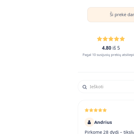
Ši prekė da
4.80
iš 5
Pagal 10 susijusių prekių atsilie
Ieškoti atsiliepimuose
Andrius
Pirkome 28 dydį – tiksli