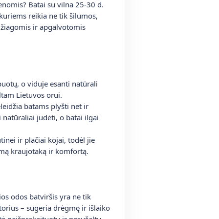
ienomis? Batai su vilna 25-30 d.
kuriems reikia ne tik šilumos,
edžiagomis ir apgalvotomis
otų, o viduje esanti natūrali
ltam Lietuvos orui.
eidžia batams plyšti net ir
atūraliai judėti, o batai ilgai
i ir plačiai kojai, todėl jie
kamą kraujotaką ir komfortą.
os odos batviršis yra ne tik
torius – sugeria drėgmę ir išlaiko
tė neišprakaituotų ir nesušaltų,