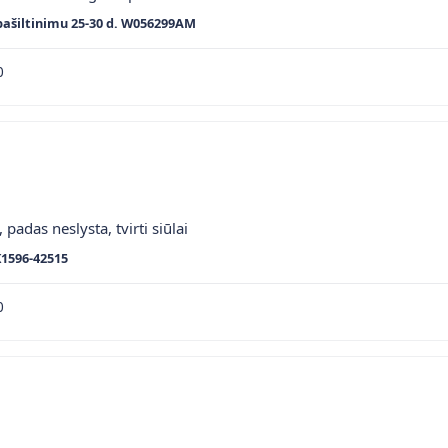
pašiltinimu 25-30 d. W056299AM
0
 padas neslysta, tvirti siūlai
K1596-42515
0