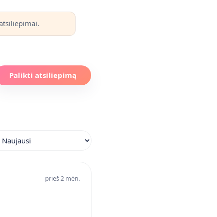
tsiliepimai.
Palikti atsiliepimą
iuoti atsiliepimus
prieš 2 mėn.