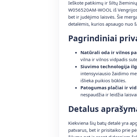
Ieškote patikimų ir šiltų žiemini
W056520AM-WOOL iš Vengrijos
bet ir judėjimo laisvės. Šie mer
detalėmis, kurios apsaugo nuo ša
Pagrindiniai pri
Natūrali oda ir vilnos p
vilna ir vilnos vidpadis su
Siuvimo technologija i
intensyviausio žaidimo metu
išlieka puikios būklės.
Patogumas plačiai ir vid
nespaudžia ir leidžia laisva
Detalus aprašym
Kiekviena šių batų detalė yra apg
patvarus, bet ir prisitaiko prie 
šilumą net ir esant didesniam šal