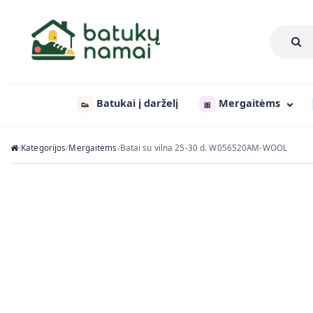
Batukai į darželį
Mergaitėms
👟
🎀
Kategorijos
Mergaitėms
Batai su vilna 25-30 d. W056520AM-WOOL
/
/
/