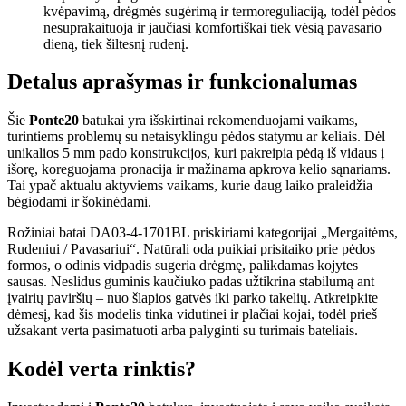
kvėpavimą, drėgmės sugėrimą ir termoreguliaciją, todėl pėdos
nesuprakaituoja ir jaučiasi komfortiškai tiek vėsią pavasario
dieną, tiek šiltesnį rudenį.
Detalus aprašymas ir funkcionalumas
Šie
Ponte20
batukai yra išskirtinai rekomenduojami vaikams,
turintiems problemų su netaisyklingu pėdos statymu ar keliais. Dėl
unikalios 5 mm pado konstrukcijos, kuri pakreipia pėdą iš vidaus į
išorę, koreguojama pronacija ir mažinama apkrova kelio sąnariams.
Tai ypač aktualu aktyviems vaikams, kurie daug laiko praleidžia
bėgiodami ir šokinėdami.
Rožiniai batai DA03-4-1701BL priskiriami kategorijai „Mergaitėms,
Rudeniui / Pavasariui“. Natūrali oda puikiai prisitaiko prie pėdos
formos, o odinis vidpadis sugeria drėgmę, palikdamas kojytes
sausas. Neslidus guminis kaučiuko padas užtikrina stabilumą ant
įvairių paviršių – nuo šlapios gatvės iki parko takelių. Atkreipkite
dėmesį, kad šis modelis tinka vidutinei ir plačiai kojai, todėl prieš
užsakant verta pasimatuoti arba palyginti su turimais bateliais.
Kodėl verta rinktis?