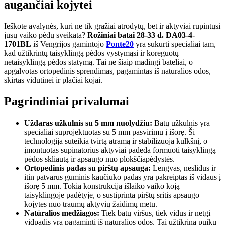
augančiai kojytei
Ieškote avalynės, kuri ne tik gražiai atrodytų, bet ir aktyviai rūpintųsi
jūsų vaiko pėdų sveikata?
Rožiniai batai 28-33 d. DA03-4-
1701BL
iš Vengrijos gamintojo
Ponte20
yra sukurti specialiai tam,
kad užtikrintų taisyklingą pėdos vystymąsi ir koreguotų
netaisyklingą pėdos statymą. Tai ne šiaip madingi bateliai, o
apgalvotas ortopedinis sprendimas, pagamintas iš natūralios odos,
skirtas vidutinei ir plačiai kojai.
Pagrindiniai privalumai
Uždaras užkulnis su 5 mm nuolydžiu:
Batų užkulnis yra
specialiai suprojektuotas su 5 mm pasvirimu į išorę. Ši
technologija suteikia tvirtą atramą ir stabilizuoja kulkšnį, o
įmontuotas supinatorius aktyviai padeda formuoti taisyklingą
pėdos skliautą ir apsaugo nuo plokščiapėdystės.
Ortopedinis padas su pirštų apsauga:
Lengvas, neslidus ir
itin patvarus guminis kaučiuko padas yra pakreiptas iš vidaus į
išorę 5 mm. Tokia konstrukcija išlaiko vaiko koją
taisyklingoje padėtyje, o sustiprinta pirštų sritis apsaugo
kojytes nuo traumų aktyvių žaidimų metu.
Natūralios medžiagos:
Tiek batų viršus, tiek vidus ir netgi
vidpadis yra pagaminti iš natūralios odos. Tai užtikrina puikų