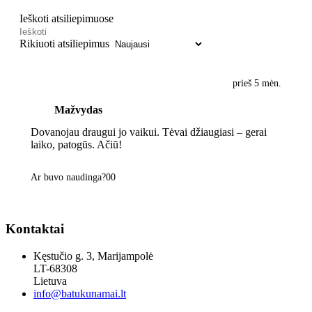
Ieškoti atsiliepimuose
Rikiuoti atsiliepimus
prieš 5 mėn.
Mažvydas
Dovanojau draugui jo vaikui. Tėvai džiaugiasi – gerai
laiko, patogūs. Ačiū!
Ar buvo naudinga?
0
0
Kontaktai
Kęstučio g. 3, Marijampolė
LT-68308
Lietuva
info@batukunamai.lt