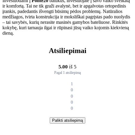
Investuodami į
Ponte20
batukus, investuojate į savo vaiko sveikatą
ir komfortą. Tai ne tik graži avalynė, bet ir apgalvotas ortopedinis
įrankis, padedantis išvengti būsimų pėdos problemų. Natūralios
medžiagos, tvirta konstrukcija ir moksliškai pagrįstas pado nuolydis
– tai savybės, kurių nerasite masinės gamybos bateliuose. Rinkitės
kokybę, kuri tarnauja ilgai ir rūpinasi jūsų vaiko kojomis kiekvieną
dieną.
Atsiliepimai
5.00
iš 5
Pagal 1 atsiliepimą
1
0
0
0
0
Palikti atsiliepimą