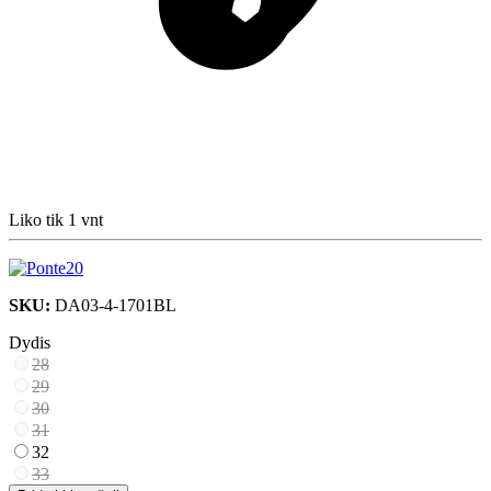
Liko tik 1 vnt
SKU:
DA03-4-1701BL
Dydis
28
29
30
31
32
33