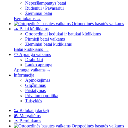
Neperšlampantys batai
Rudeniui / Pavasariui
Žieminiai batai
Berniukams →
Ortopedinės basutės vaikams
👟
Batai kūdikiams
Ortopediniai kedukai ir batukai kūdikiams
Pirmieji batai vaikams
Žieminiai batai kūdikiams
Batai kūdikiams →
👕
Apranga vaikams
Drabužiai
Lauko apranga
Apranga vaikams →
Informacija
Apmokėjimas
Grąžinimas
Pristatymas
Privatumo politika
Taisyklės
👟
Batukai į darželį
🎀
Mergaitėms
🧢
Berniukams
Ortopedinės basutės vaikams