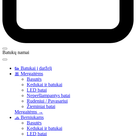
Batukų namai
👟
Batukai į darželį
🎀
Mergaitėms
Basutės
Kedukai ir batukai
LED batai
Neperšlampantys batai
Rudeniui / Pavasariui
Žieminiai batai
Mergaitėms →
🧢
Berniukams
Basutės
Kedukai ir batukai
LED batai