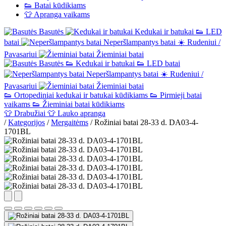
👟
Batai kūdikiams
👕
Apranga vaikams
Basutės
Kedukai ir batukai
👟
LED
batai
Neperšlampantys batai
☀️
Rudeniui /
Pavasariui
Žieminiai batai
Basutės
👟
Kedukai ir batukai
👟
LED batai
Neperšlampantys batai
☀️
Rudeniui /
Pavasariui
Žieminiai batai
👟
Ortopediniai kedukai ir batukai kūdikiams
👟
Pirmieji batai
vaikams
👟
Žieminiai batai kūdikiams
👕
Drabužiai
👕
Lauko apranga
/
Kategorijos
/
Mergaitėms
/
Rožiniai batai 28-33 d. DA03-4-
1701BL