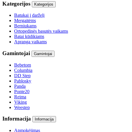
Kategorijos
Kategorijos
Batukai į darželį
Mergaitėms
Berniukams
Ortopedinės basutės vaikams
Batai kūdikiams
Apranga vaikams
Gamintojai
Gamintojai
Bebetom
Columbia
DD Step
Pablosky
Panda
Ponte20
Reima
Viking
Weestep
Informacija
Informacija
Apmokėjimas