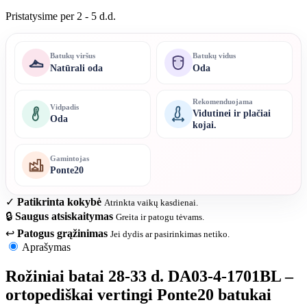
Pristatysime per 2 - 5 d.d.
Batukų viršus
Batukų vidus
Natūrali oda
Oda
Rekomenduojama
Vidpadis
Vidutinei ir plačiai
Oda
kojai.
Gamintojas
Ponte20
✓
Patikrinta kokybė
Atrinkta vaikų kasdienai.
🔒
Saugus atsiskaitymas
Greita ir patogu tėvams.
↩
Patogus grąžinimas
Jei dydis ar pasirinkimas netiko.
Aprašymas
Rožiniai batai 28-33 d. DA03-4-1701BL –
ortopediškai vertingi Ponte20 batukai