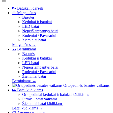
👟
Batukai į darželį
🎀
Mergaitėms
Basutės
Kedukai ir batukai
LED batai
Neperšlampantys batai
Rudeniui / Pavasariui
Žieminiai batai
Mergaitėms →
🧢
Berniukams
Basutės
Kedukai ir batukai
LED batai
Neperšlampantys batai
Rudeniui / Pavasariui
Žieminiai batai
Berniukams →
Ortopedinės basutės vaikams
👟
Batai kūdikiams
Ortopediniai kedukai ir batukai kūdikiams
Pirmieji batai vaikams
Žieminiai batai kūdikiams
Batai kūdikiams →
👕
Apranga vaikams