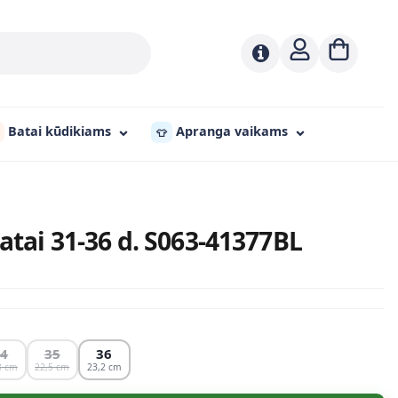
Batai kūdikiams
Apranga vaikams
👕
batai 31-36 d. S063-41377BL
34
35
36
8
22,5
23,2