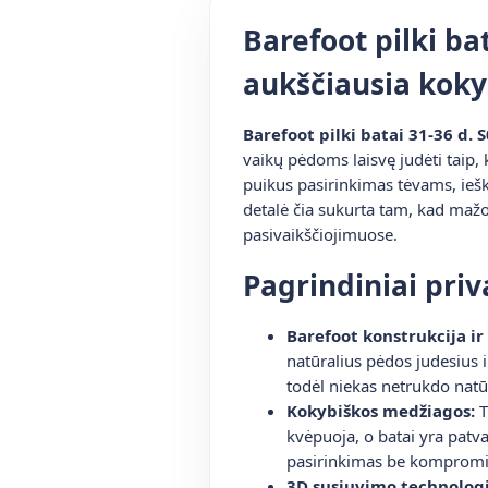
Barefoot pilki ba
aukščiausia kok
Barefoot pilki batai 31-36 d.
vaikų pėdoms laisvę judėti taip,
puikus pasirinkimas tėvams, ieš
detalė čia sukurta tam, kad mažo
pasivaikščiojimuose.
Pagrindiniai pri
Barefoot konstrukcija ir
natūralius pėdos judesius i
todėl niekas netrukdo natū
Kokybiškos medžiagos:
T
kvėpuoja, o batai yra patva
pasirinkimas be kompromi
3D susiuvimo technologi