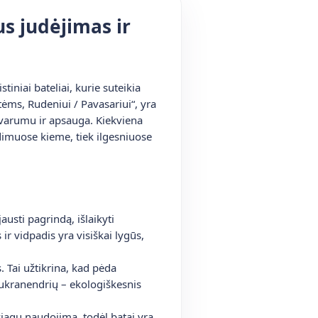
us judėjimas ir
tiniai bateliai, kurie suteikia
tėms, Rudeniui / Pavasariui“, yra
tvarumu ir apsauga. Kiekviena
idimuose kieme, tiek ilgesniuose
usti pagrindą, išlaikyti
ir vidpadis yra visiškai lygūs,
. Tai užtikrina, kad pėda
 cukranendrių – ekologiškesnis
žiagų naudojimą, todėl batai yra