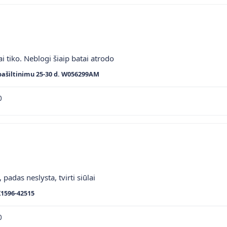
ai tiko. Neblogi šiaip batai atrodo
pašiltinimu 25-30 d. W056299AM
0
 padas neslysta, tvirti siūlai
K1596-42515
0