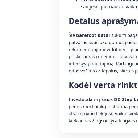
saugesni jautriausiai vaikų
Detalus aprašym
Šie
barefoot batai
sukurti pagal
patvarus kaučiuko gumos padas le
rekomenduojami vidutinei ir plači
priskiriamas rudeniui ir pavasari
intensyvų naudojimą. Kadangi o
odos vaškus ar tepalus, skirtus pa
Kodėl verta rinkt
Investuodami į šiuos
DD Step b
pėdos mechaniką ir stiprina pėd
atsakomybę tiek jūsų vaiko sveikata
kiekvienas žingsnis yra lengvas i