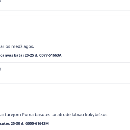
0
varios medžiagos.
canvas batai 20-25 d. C077-51663A
0
kai turėjom Puma basutes tai atrodė labiau kokybiškos
sutės 25-30 d. G055-61642M