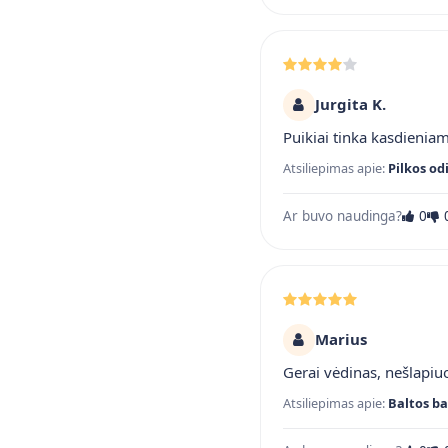
Jurgita K.
Puikiai tinka kasdienia
Atsiliepimas apie:
Pilkos od
Ar buvo naudinga?
0
Marius
Gerai vėdinas, nešlapiuo
Atsiliepimas apie:
Baltos ba