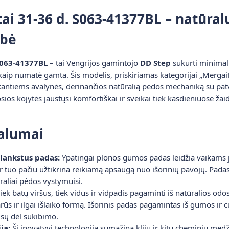
tai 31-36 d. S063-41377BL – natūral
ybė
 S063-41377BL
– tai Vengrijos gamintojo
DD Step
sukurti minimalis
 kaip numatė gamta. Šis modelis, priskiriamas kategorijai „Mergai
kantiems avalynės, derinančios natūralią pėdos mechaniką su pa
sios kojytės jaustųsi komfortiškai ir sveikai tiek kasdieniuose ža
valumai
 lankstus padas:
Ypatingai plonos gumos padas leidžia vaikams ja
r tuo pačiu užtikrina reikiamą apsaugą nuo išorinių pavojų. Padas 
raliai pėdos vystymuisi.
iek batų viršus, tiek vidus ir vidpadis pagaminti iš natūralios odos
rūs ir ilgai išlaiko formą. Išorinis padas pagamintas iš gumos ir
sų dėl sukibimo.
ja:
Ši inovatyvi technologija sumažina klijų ir kitų cheminių med