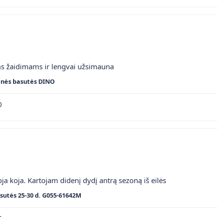
ms žaidimams ir lengvai užsimauna
inės basutės DINO
0
ja koja. Kartojam didenį dydį antrą sezoną iš eilės
sutės 25-30 d. G055-61642M