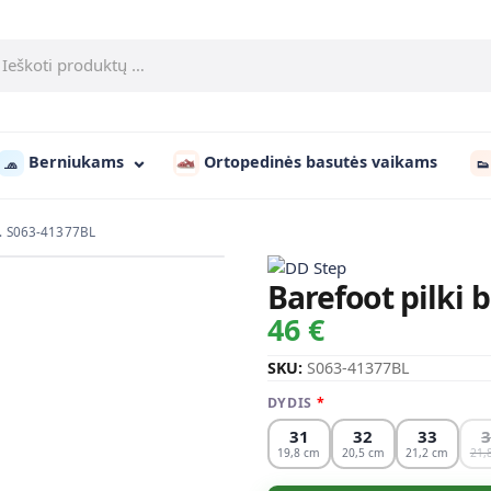
Berniukams
Ortopedinės basutės vaikams
🧢
👟
 d. S063-41377BL
Barefoot pilki 
46 €
SKU:
S063-41377BL
DYDIS
31
32
33
19,8
20,5
21,2
21,