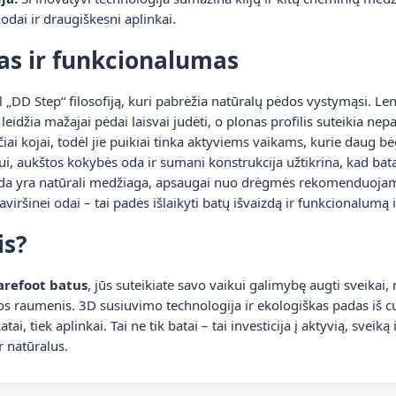
 odai ir draugiškesni aplinkai.
as ir funkcionalumas
 „DD Step“ filosofiją, kuri pabrėžia natūralų pėdos vystymąsi. Len
idžia mažajai pėdai laisvai judėti, o plonas profilis suteikia nep
ai kojai, todėl jie puikiai tinka aktyviems vaikams, kurie daug bė
ui, aukštos kokybės oda ir sumani konstrukcija užtikrina, kad batai 
da yra natūrali medžiaga, apsaugai nuo drėgmės rekomenduojama
viršinei odai – tai padės išlaikyti batų išvaizdą ir funkcionalumą i
is?
arefoot batus
, jūs suteikiate savo vaikui galimybę augti sveikai, 
os raumenis. 3D susiuvimo technologija ir ekologiškas padas iš 
i, tiek aplinkai. Tai ne tik batai – tai investicija į aktyvią, sveiką
r natūralus.