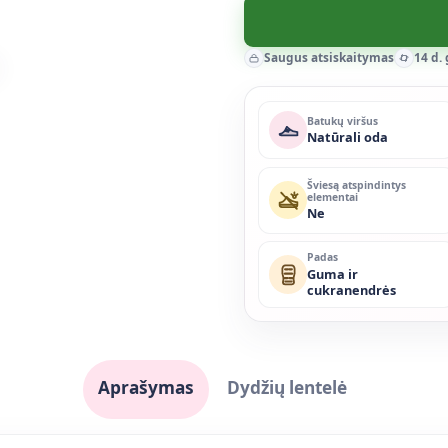
Saugus atsiskaitymas
14 d.
Batukų viršus
Natūrali oda
Šviesą atspindintys
elementai
Ne
Padas
Guma ir
cukranendrės
Aprašymas
Dydžių lentelė