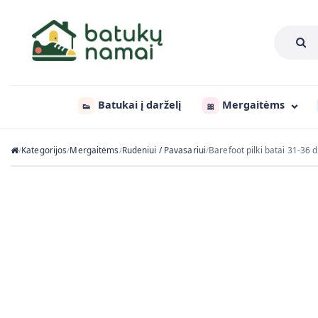
Batukai į darželį
Mergaitėms
👟
🎀
Kategorijos
Mergaitėms
Rudeniui / Pavasariui
Barefoot pilki batai 31-36
/
/
/
/