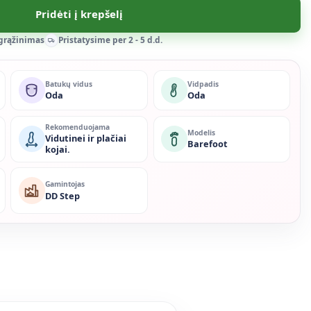
Pridėti į krepšelį
 grąžinimas
Pristatysime per 2 - 5 d.d.
Batukų vidus
Vidpadis
Oda
Oda
Rekomenduojama
Modelis
Vidutinei ir plačiai
Barefoot
kojai.
Gamintojas
DD Step