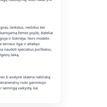
gvas, lankstus, neslidus bei
akartojamą žemės pojūtį. Bateliai
gioja ir šokinėja. Nors modelis
tarnaus ilgai ir atlaikys
 naudoti specialius purškalus,
lgesnį laiką.
nes ši avalynė skatina natūralią
cukranendrių rodo gamintojo
 ir laimingą vaikystę, kai