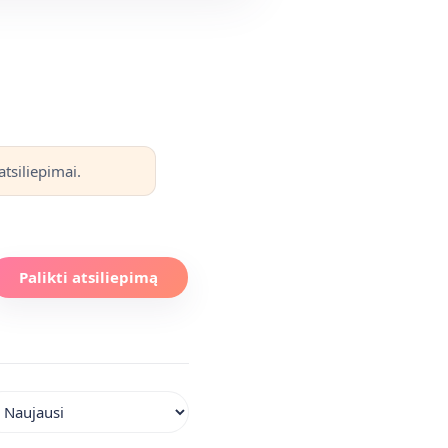
tsiliepimai.
Palikti atsiliepimą
iuoti atsiliepimus