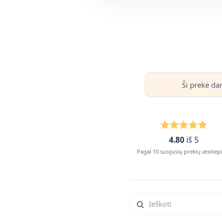
Ši prekė da
4.80
iš 5
Pagal 10 susijusių prekių atsilie
Ieškoti atsiliepimuose