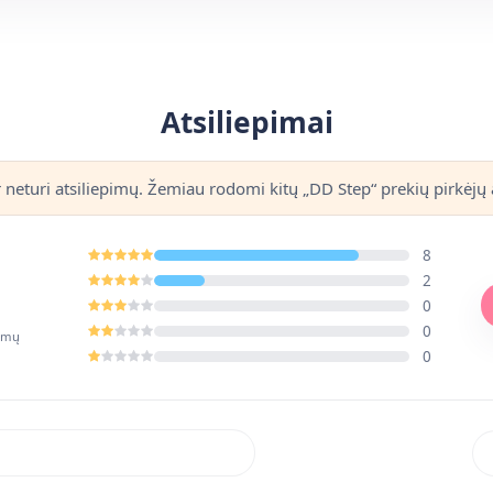
Atsiliepimai
r neturi atsiliepimų. Žemiau rodomi kitų „DD Step“ prekių pirkėjų a
8
2
0
0
pimų
0
Rik