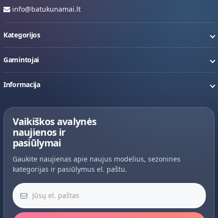
info@batukunamai.lt
Kategorijos
Gamintojai
Informacija
Vaikiškos avalynės
naujienos ir
pasiūlymai
Gaukite naujienas apie naujus modelius, sezonines
kategorijas ir pasiūlymus el. paštu.
Jūsų el. paštas