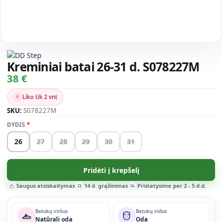
Kreminiai batai 26-31 d. S078227M
38 €
Liko tik 2 vnt
SKU:
S078227M
DYDIS
26
27
28
29
30
31
Pridėti į krepšelį
Saugus atsiskaitymas
14 d. grąžinimas
Pristatysime per 2 - 5 d.d.
Batukų viršus
Batukų vidus
Natūrali oda
Oda