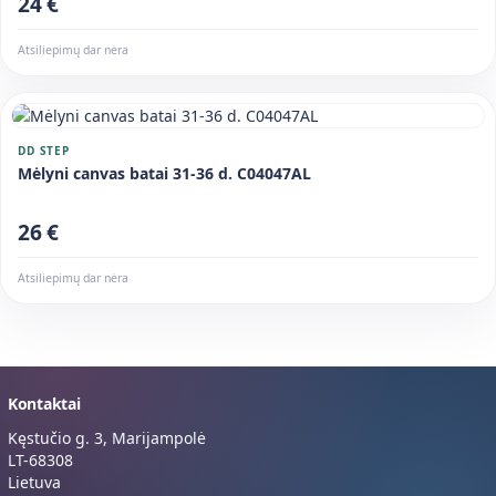
24 €
Atsiliepimų dar nėra
DD STEP
Mėlyni canvas batai 31-36 d. C04047AL
26 €
Atsiliepimų dar nėra
Kontaktai
Kęstučio g. 3, Marijampolė
LT-68308
Lietuva