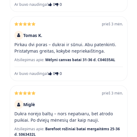
Ar buvo naudinga?
0
0
prieš 3 mėn.
Tomas K.
Pirkau dvi poras – dukrai ir sūnui. Abu patenkinti.
Pristatymas greitas, kokybė nepriekaištinga.
Atsiliepimas apie:
Mėlyni canvas batai 31-36 d. C04035AL
Ar buvo naudinga?
0
0
prieš 3 mėn.
Miglė
Dukra norėjo baltų – nors nepatvaru, bet atrodo
puikiai. Po dviejų mėnesių dar kaip nauji.
Atsiliepimas apie:
Barefoot rožiniai batai mergaitėms 25-36
d. S063432L