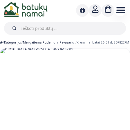
Kategorijos
Mergaitėms
Rudeniui / Pavasariui
Kreminiai batai 26-31 d. S078227M
/
/
/
/