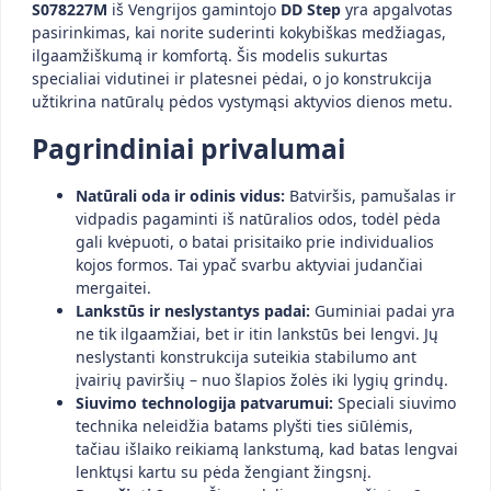
S078227M
iš Vengrijos gamintojo
DD Step
yra apgalvotas
pasirinkimas, kai norite suderinti kokybiškas medžiagas,
ilgaamžiškumą ir komfortą. Šis modelis sukurtas
specialiai vidutinei ir platesnei pėdai, o jo konstrukcija
užtikrina natūralų pėdos vystymąsi aktyvios dienos metu.
Pagrindiniai privalumai
Natūrali oda ir odinis vidus:
Batviršis, pamušalas ir
vidpadis pagaminti iš natūralios odos, todėl pėda
gali kvėpuoti, o batai prisitaiko prie individualios
kojos formos. Tai ypač svarbu aktyviai judančiai
mergaitei.
Lankstūs ir neslystantys padai:
Guminiai padai yra
ne tik ilgaamžiai, bet ir itin lankstūs bei lengvi. Jų
neslystanti konstrukcija suteikia stabilumo ant
įvairių paviršių – nuo šlapios žolės iki lygių grindų.
Siuvimo technologija patvarumui:
Speciali siuvimo
technika neleidžia batams plyšti ties siūlėmis,
tačiau išlaiko reikiamą lankstumą, kad batas lengvai
lenktųsi kartu su pėda žengiant žingsnį.