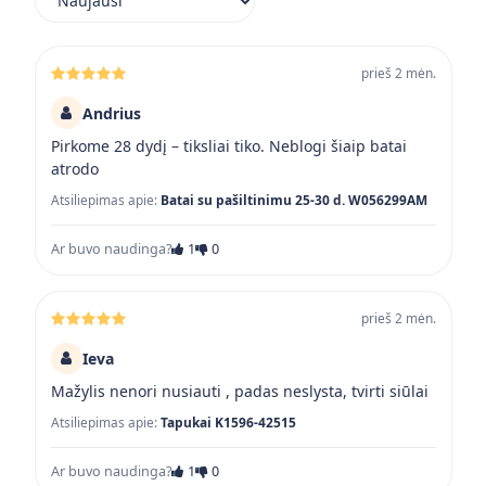
prieš 2 mėn.
Andrius
Pirkome 28 dydį – tiksliai tiko. Neblogi šiaip batai
atrodo
Atsiliepimas apie:
Batai su pašiltinimu 25-30 d. W056299AM
Ar buvo naudinga?
1
0
prieš 2 mėn.
Ieva
Mažylis nenori nusiauti , padas neslysta, tvirti siūlai
Atsiliepimas apie:
Tapukai K1596-42515
Ar buvo naudinga?
1
0