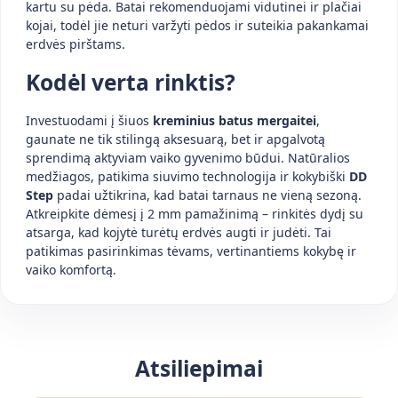
kartu su pėda. Batai rekomenduojami vidutinei ir plačiai
kojai, todėl jie neturi varžyti pėdos ir suteikia pakankamai
erdvės pirštams.
Kodėl verta rinktis?
Investuodami į šiuos
kreminius batus mergaitei
,
gaunate ne tik stilingą aksesuarą, bet ir apgalvotą
sprendimą aktyviam vaiko gyvenimo būdui. Natūralios
medžiagos, patikima siuvimo technologija ir kokybiški
DD
Step
padai užtikrina, kad batai tarnaus ne vieną sezoną.
Atkreipkite dėmesį į 2 mm pamažinimą – rinkitės dydį su
atsarga, kad kojytė turėtų erdvės augti ir judėti. Tai
patikimas pasirinkimas tėvams, vertinantiems kokybę ir
vaiko komfortą.
Atsiliepimai