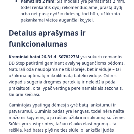
Pamažinti 2 mm:
Šis modelis yra pamažintas 2 mm,
todėl renkantis dydį rekomenduojame įprastą dydį
arba net pusę dydžio didesnį, kad būtų užtikrinta
pakankamai vietos augančiai kojytei.
Detalus aprašymas ir
funkcionalumas
Kreminiai batai 26-31 d. S078227M
yra sukurti remiantis
DD Step patirtimi gaminant avalynę augančioms pėdoms.
Natūrali oda naudojama ne tik išorėje, bet ir viduje – tai
užtikrina optimalų mikroklimatą batelio viduje. Odinis
vidpadis sugeria drėgmės perteklių ir neleidžia pėdai
prakaituoti, o tai ypač vertinga pereinamaisiais sezonais,
kai orai keičiasi.
Gamintojas ypatingą dėmesį skyrė batų lankstumui ir
patvarumui. Guminis padas yra lengvas, todėl nėra našta
mažoms kojytėms, o jo raštas užtikrina sukibimą su žeme.
Siūlės yra sustiprintos, tačiau išlaiko elastingumą – tai
reiškia, kad batas plyš ne ties siūle, o lanksčiai judės