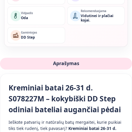
Rekomenduojama
Vidpadis
Vidutinei ir plačiai
Oda
kojai.
Gamintojas
DD Step
Aprašymas
Kreminiai batai 26-31 d.
S078227M – kokybiški DD Step
odiniai bateliai augančiai pėdai
Ieškote patvarių ir natūralių batų mergaitei, kurie puikiai
tiks tiek rudenį, tiek pavasarį?
Kreminiai batai 26-31 d.