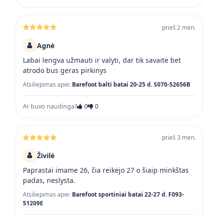
prieš 2 mėn.
Agnė
Labai lengva užmauti ir valyti, dar tik savaitė bet
atrodo bus geras pirkinys
Atsiliepimas apie:
Barefoot balti batai 20-25 d. S070-52656B
Ar buvo naudinga?
0
0
prieš 3 mėn.
Živilė
Paprastai imame 26, čia reikėjo 27 o šiaip minkštas
padas, neslysta.
Atsiliepimas apie:
Barefoot sportiniai batai 22-27 d. F093-
51209E