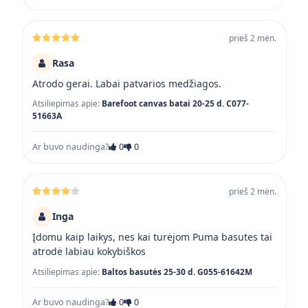
prieš 2 mėn.
Rasa
Atrodo gerai. Labai patvarios medžiagos.
Atsiliepimas apie:
Barefoot canvas batai 20-25 d. C077-
51663A
Ar buvo naudinga?
0
0
prieš 2 mėn.
Inga
Įdomu kaip laikys, nes kai turėjom Puma basutes tai
atrodė labiau kokybiškos
Atsiliepimas apie:
Baltos basutės 25-30 d. G055-61642M
Ar buvo naudinga?
0
0