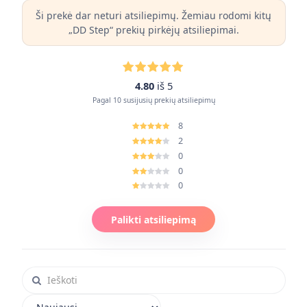
Ši prekė dar neturi atsiliepimų. Žemiau rodomi kitų
„DD Step“ prekių pirkėjų atsiliepimai.
4.80
iš 5
Pagal 10 susijusių prekių atsiliepimų
8
2
0
0
0
Palikti atsiliepimą
Ieškoti atsiliepimuose
Rikiuoti atsiliepimus