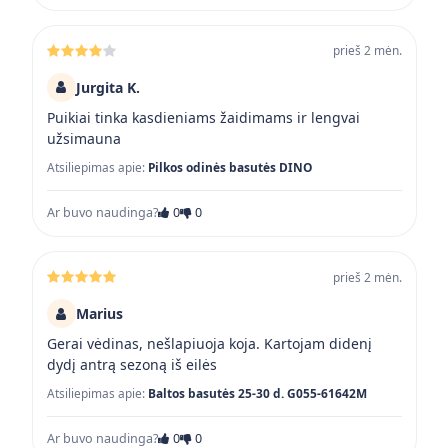
prieš 2 mėn.
Jurgita K.
Puikiai tinka kasdieniams žaidimams ir lengvai
užsimauna
Atsiliepimas apie:
Pilkos odinės basutės DINO
Ar buvo naudinga?
0
0
prieš 2 mėn.
Marius
Gerai vėdinas, nešlapiuoja koja. Kartojam didenį
dydį antrą sezoną iš eilės
Atsiliepimas apie:
Baltos basutės 25-30 d. G055-61642M
Ar buvo naudinga?
0
0