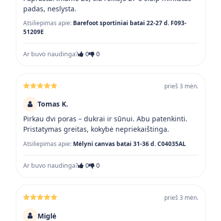
padas, neslysta.
Atsiliepimas apie:
Barefoot sportiniai batai 22-27 d. F093-
51209E
Ar buvo naudinga?
0
0
prieš 3 mėn.
Tomas K.
Pirkau dvi poras – dukrai ir sūnui. Abu patenkinti.
Pristatymas greitas, kokybė nepriekaištinga.
Atsiliepimas apie:
Mėlyni canvas batai 31-36 d. C04035AL
Ar buvo naudinga?
0
0
prieš 3 mėn.
Miglė