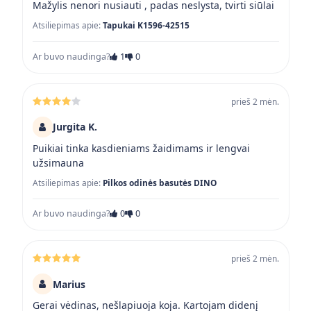
Mažylis nenori nusiauti , padas neslysta, tvirti siūlai
Atsiliepimas apie:
Tapukai K1596-42515
Ar buvo naudinga?
1
0
prieš 2 mėn.
Jurgita K.
Puikiai tinka kasdieniams žaidimams ir lengvai
užsimauna
Atsiliepimas apie:
Pilkos odinės basutės DINO
Ar buvo naudinga?
0
0
prieš 2 mėn.
Marius
Gerai vėdinas, nešlapiuoja koja. Kartojam didenį