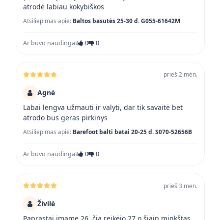
atrodė labiau kokybiškos
Atsiliepimas apie:
Baltos basutės 25-30 d. G055-61642M
Ar buvo naudinga?
0
0
prieš 2 mėn.
Agnė
Labai lengva užmauti ir valyti, dar tik savaitė bet
atrodo bus geras pirkinys
Atsiliepimas apie:
Barefoot balti batai 20-25 d. S070-52656B
Ar buvo naudinga?
0
0
prieš 3 mėn.
Živilė
Paprastai imame 26, čia reikėjo 27 o šiaip minkštas