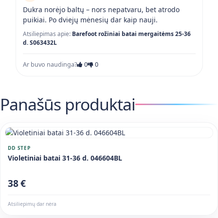
Dukra norėjo baltų – nors nepatvaru, bet atrodo
puikiai. Po dviejų mėnesių dar kaip nauji.
Atsiliepimas apie:
Barefoot rožiniai batai mergaitėms 25-36
d. S063432L
Ar buvo naudinga?
0
0
Panašūs produktai
DD STEP
Violetiniai batai 31-36 d. 046604BL
38 €
Atsiliepimų dar nėra