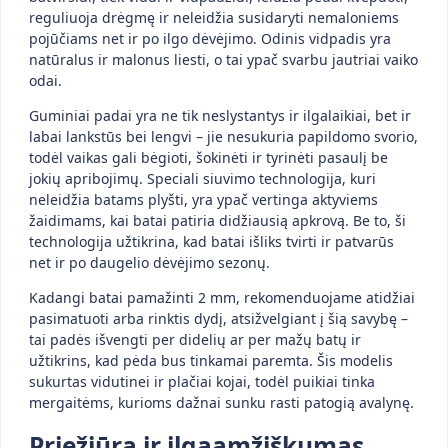
reguliuoja drėgmę ir neleidžia susidaryti nemaloniems
pojūčiams net ir po ilgo dėvėjimo. Odinis vidpadis yra
natūralus ir malonus liesti, o tai ypač svarbu jautriai vaiko
odai.
Guminiai padai yra ne tik neslystantys ir ilgalaikiai, bet ir
labai lankstūs bei lengvi – jie nesukuria papildomo svorio,
todėl vaikas gali bėgioti, šokinėti ir tyrinėti pasaulį be
jokių apribojimų. Speciali siuvimo technologija, kuri
neleidžia batams plyšti, yra ypač vertinga aktyviems
žaidimams, kai batai patiria didžiausią apkrovą. Be to, ši
technologija užtikrina, kad batai išliks tvirti ir patvarūs
net ir po daugelio dėvėjimo sezonų.
Kadangi batai pamažinti 2 mm, rekomenduojame atidžiai
pasimatuoti arba rinktis dydį, atsižvelgiant į šią savybę –
tai padės išvengti per didelių ar per mažų batų ir
užtikrins, kad pėda bus tinkamai paremta. Šis modelis
sukurtas vidutinei ir plačiai kojai, todėl puikiai tinka
mergaitėms, kurioms dažnai sunku rasti patogią avalynę.
Priežiūra ir ilgaamžiškumas