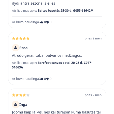
dydį antrą sezoną iš eilės
Atsiliepimas apie:
Baltos basutės 25-30 d. G055-61642M
Ar buvo naudinga?
0
0
prieš 2 mėn.
Rasa
Atrodo gerai. Labai patvarios medžiagos.
Atsiliepimas apie:
Barefoot canvas batai 20-25 d. C077-
51663A
Ar buvo naudinga?
0
0
prieš 2 mėn.
Inga
Įdomu kaip laikys, nes kai turėjom Puma basutes tai