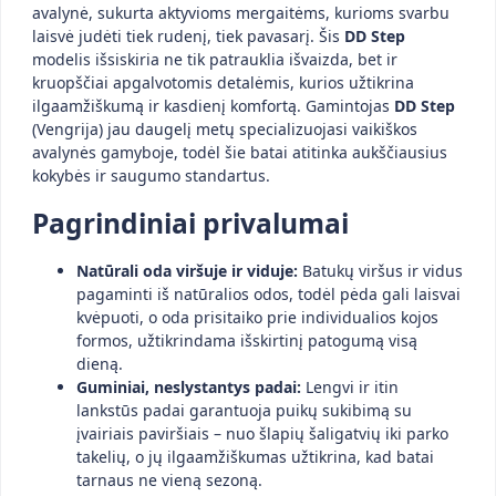
avalynė, sukurta aktyvioms mergaitėms, kurioms svarbu
laisvė judėti tiek rudenį, tiek pavasarį. Šis
DD Step
modelis išsiskiria ne tik patrauklia išvaizda, bet ir
kruopščiai apgalvotomis detalėmis, kurios užtikrina
ilgaamžiškumą ir kasdienį komfortą. Gamintojas
DD Step
(Vengrija) jau daugelį metų specializuojasi vaikiškos
avalynės gamyboje, todėl šie batai atitinka aukščiausius
kokybės ir saugumo standartus.
Pagrindiniai privalumai
Natūrali oda viršuje ir viduje:
Batukų viršus ir vidus
pagaminti iš natūralios odos, todėl pėda gali laisvai
kvėpuoti, o oda prisitaiko prie individualios kojos
formos, užtikrindama išskirtinį patogumą visą
dieną.
Guminiai, neslystantys padai:
Lengvi ir itin
lankstūs padai garantuoja puikų sukibimą su
įvairiais paviršiais – nuo šlapių šaligatvių iki parko
takelių, o jų ilgaamžiškumas užtikrina, kad batai
tarnaus ne vieną sezoną.