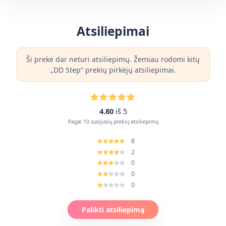
Atsiliepimai
Ši prekė dar neturi atsiliepimų. Žemiau rodomi kitų
„DD Step“ prekių pirkėjų atsiliepimai.
4.80
iš 5
Pagal 10 susijusių prekių atsiliepimų
8
2
0
0
0
Palikti atsiliepimą