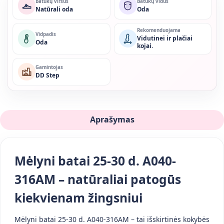
Batukų viršus
Batukų vidus
Natūrali oda
Oda
Rekomenduojama
Vidpadis
Vidutinei ir plačiai
Oda
kojai.
Gamintojas
DD Step
Aprašymas
Mėlyni batai 25-30 d. A040-
316AM – natūraliai patogūs
kiekvienam žingsniui
Mėlyni batai 25-30 d. A040-316AM – tai išskirtinės kokybės