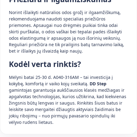
Norint išlaikyti natūralios odos grožį ir ilgaamžiškumą,
rekomenduojama naudoti specialias priežiūros
priemones. Apsaugai nuo drėgmės puikiai tinka odai
skirti purškalai, o odos vaškai bei tepalai padės išlaikyti
odos elastingumą ir apsaugos ją nuo išorinių veiksnių.
Reguliari priežiūra ne tik prailgins batų tarnavimo laiką,
bet ir išlaikys jų išvaizdą kaip naujų.
Kodėl verta rinktis?
Mėlyni batai 25-30 d. A040-316AM – tai investicija į
kokybę, komfortą ir vaiko kojų sveikatą.
DD Step
gamintojas garantuoja aukščiausios klasės medžiagas ir
apgalvotas technologijas, kurios užtikrina, kad kiekvienas
žingsnis būtų lengvas ir saugus. Rinkitės šiuos batus ir
leiskite savo mergaitei džiaugtis aktyviais žaidimais be
jokių ribojimų – nuo pirmųjų pavasario spindulių iki
vėlyvo rudens lietaus.