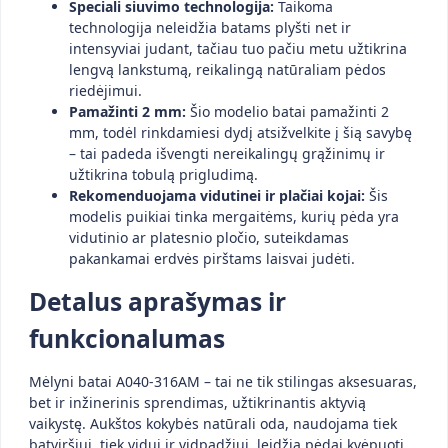
Speciali siuvimo technologija:
Taikoma
technologija neleidžia batams plyšti net ir
intensyviai judant, tačiau tuo pačiu metu užtikrina
lengvą lankstumą, reikalingą natūraliam pėdos
riedėjimui.
Pamažinti 2 mm:
Šio modelio batai pamažinti 2
mm, todėl rinkdamiesi dydį atsižvelkite į šią savybę
– tai padeda išvengti nereikalingų grąžinimų ir
užtikrina tobulą prigludimą.
Rekomenduojama vidutinei ir plačiai kojai:
Šis
modelis puikiai tinka mergaitėms, kurių pėda yra
vidutinio ar platesnio pločio, suteikdamas
pakankamai erdvės pirštams laisvai judėti.
Detalus aprašymas ir
funkcionalumas
Mėlyni batai A040-316AM – tai ne tik stilingas aksesuaras,
bet ir inžinerinis sprendimas, užtikrinantis aktyvią
vaikystę. Aukštos kokybės natūrali oda, naudojama tiek
batviršiui, tiek vidui ir vidpadžiui, leidžia pėdai kvėpuoti,