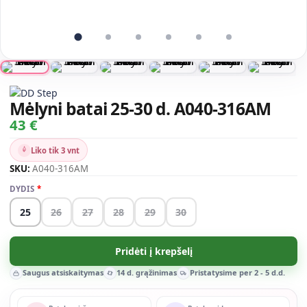
Mėlyni batai 25-30 d. A040-316AM
43 €
Liko tik 3 vnt
SKU:
A040-316AM
DYDIS
25
26
27
28
29
30
Pridėti į krepšelį
Saugus atsiskaitymas
14 d. grąžinimas
Pristatysime per 2 - 5 d.d.