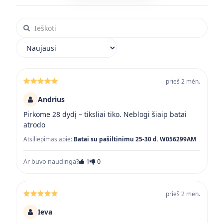
Ieškoti atsiliepimuose
Rikiuoti atsiliepimus
prieš 2 mėn.
Andrius
Pirkome 28 dydį – tiksliai tiko. Neblogi šiaip batai
atrodo
Atsiliepimas apie:
Batai su pašiltinimu 25-30 d. W056299AM
Ar buvo naudinga?
1
0
prieš 2 mėn.
Ieva