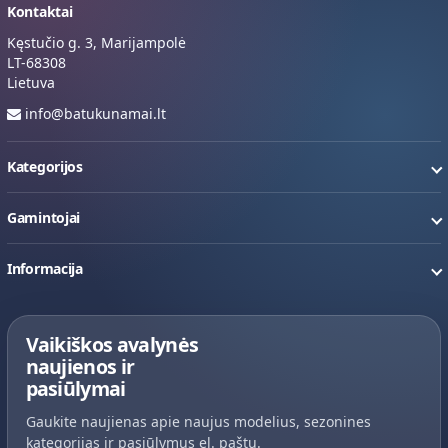
Kontaktai
Kęstučio g. 3, Marijampolė
LT-68308
Lietuva
info@batukunamai.lt
Kategorijos
Gamintojai
Informacija
Vaikiškos avalynės
naujienos ir
pasiūlymai
Gaukite naujienas apie naujus modelius, sezonines
kategorijas ir pasiūlymus el. paštu.