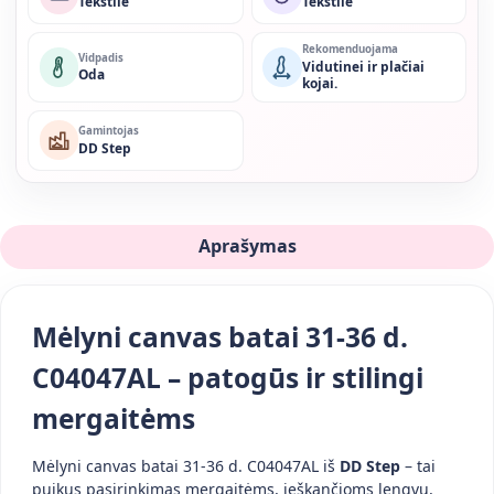
Tekstilė
Tekstilė
Rekomenduojama
Vidpadis
Vidutinei ir plačiai
Oda
kojai.
Gamintojas
DD Step
Aprašymas
Mėlyni canvas batai 31-36 d.
C04047AL – patogūs ir stilingi
mergaitėms
Mėlyni canvas batai 31-36 d. C04047AL iš
DD Step
– tai
puikus pasirinkimas mergaitėms, ieškančioms lengvų,