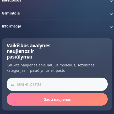
Kategorijos
Gamintojai
Informacija
Vaikiškos avalynės
naujienos ir
pasiūlymai
Gaukite naujienas apie naujus modelius, sezonines
kategorijas ir pasiūlymus el. paštu.
Jūsų el. paštas
Gauti naujienas