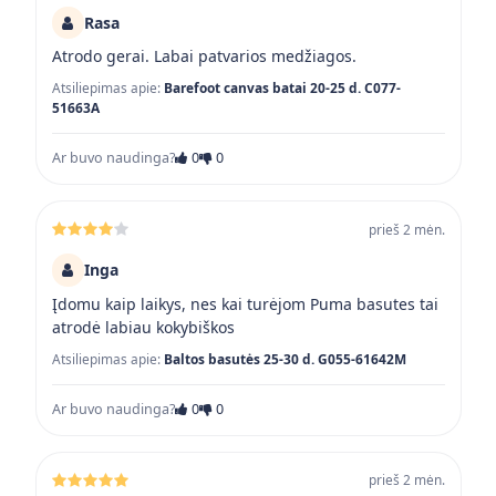
Rasa
Atrodo gerai. Labai patvarios medžiagos.
Atsiliepimas apie:
Barefoot canvas batai 20-25 d. C077-
51663A
Ar buvo naudinga?
0
0
prieš 2 mėn.
Inga
Įdomu kaip laikys, nes kai turėjom Puma basutes tai
atrodė labiau kokybiškos
Atsiliepimas apie:
Baltos basutės 25-30 d. G055-61642M
Ar buvo naudinga?
0
0
prieš 2 mėn.