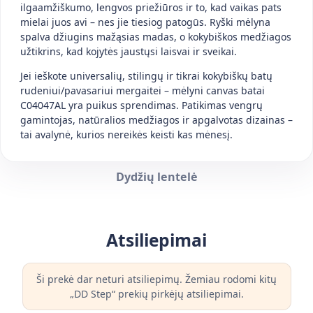
ilgaamžiškumo, lengvos priežiūros ir to, kad vaikas pats
mielai juos avi – nes jie tiesiog patogūs. Ryški mėlyna
spalva džiugins mažąsias madas, o kokybiškos medžiagos
užtikrins, kad kojytės jaustųsi laisvai ir sveikai.
Jei ieškote universalių, stilingų ir tikrai kokybiškų batų
rudeniui/pavasariui mergaitei – mėlyni canvas batai
C04047AL yra puikus sprendimas. Patikimas vengrų
gamintojas, natūralios medžiagos ir apgalvotas dizainas –
tai avalynė, kurios nereikės keisti kas mėnesį.
Dydžių lentelė
Atsiliepimai
Ši prekė dar neturi atsiliepimų. Žemiau rodomi kitų
„DD Step“ prekių pirkėjų atsiliepimai.