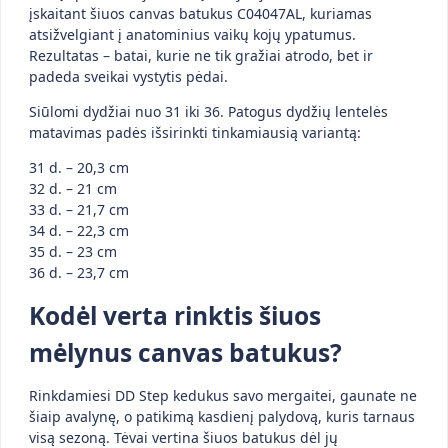
įskaitant šiuos canvas batukus C04047AL, kuriamas
atsižvelgiant į anatominius vaikų kojų ypatumus.
Rezultatas – batai, kurie ne tik gražiai atrodo, bet ir
padeda sveikai vystytis pėdai.
Siūlomi dydžiai nuo 31 iki 36. Patogus dydžių lentelės
matavimas padės išsirinkti tinkamiausią variantą:
31 d. – 20,3 cm
32 d. – 21 cm
33 d. – 21,7 cm
34 d. – 22,3 cm
35 d. – 23 cm
36 d. – 23,7 cm
Kodėl verta rinktis šiuos
mėlynus canvas batukus?
Rinkdamiesi DD Step kedukus savo mergaitei, gaunate ne
šiaip avalynę, o patikimą kasdienį palydovą, kuris tarnaus
visą sezoną. Tėvai vertina šiuos batukus dėl jų