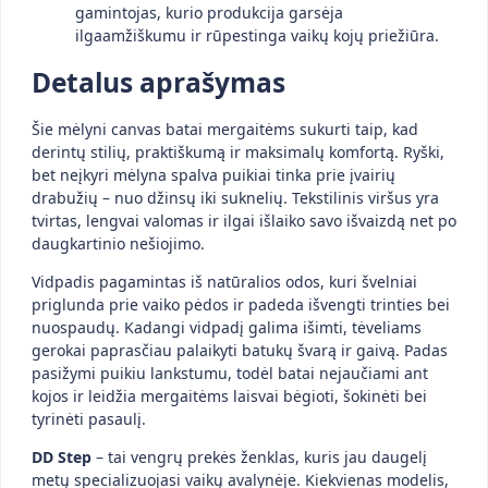
gamintojas, kurio produkcija garsėja
ilgaamžiškumu ir rūpestinga vaikų kojų priežiūra.
Detalus aprašymas
Šie mėlyni canvas batai mergaitėms sukurti taip, kad
derintų stilių, praktiškumą ir maksimalų komfortą. Ryški,
bet neįkyri mėlyna spalva puikiai tinka prie įvairių
drabužių – nuo džinsų iki suknelių. Tekstilinis viršus yra
tvirtas, lengvai valomas ir ilgai išlaiko savo išvaizdą net po
daugkartinio nešiojimo.
Vidpadis pagamintas iš natūralios odos, kuri švelniai
priglunda prie vaiko pėdos ir padeda išvengti trinties bei
nuospaudų. Kadangi vidpadį galima išimti, tėveliams
gerokai paprasčiau palaikyti batukų švarą ir gaivą. Padas
pasižymi puikiu lankstumu, todėl batai nejaučiami ant
kojos ir leidžia mergaitėms laisvai bėgioti, šokinėti bei
tyrinėti pasaulį.
DD Step
– tai vengrų prekės ženklas, kuris jau daugelį
metų specializuojasi vaikų avalynėje. Kiekvienas modelis,