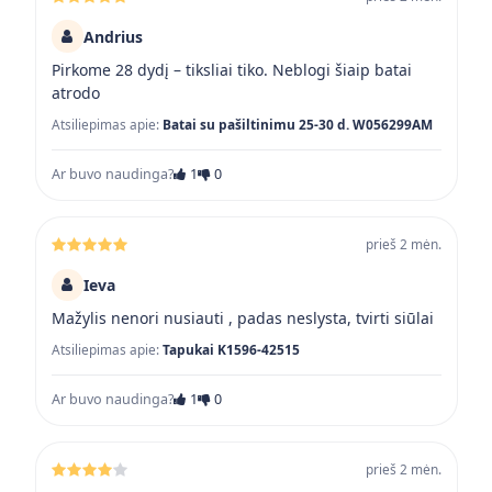
Andrius
Pirkome 28 dydį – tiksliai tiko. Neblogi šiaip batai
atrodo
Atsiliepimas apie:
Batai su pašiltinimu 25-30 d. W056299AM
Ar buvo naudinga?
1
0
prieš 2 mėn.
Ieva
Mažylis nenori nusiauti , padas neslysta, tvirti siūlai
Atsiliepimas apie:
Tapukai K1596-42515
Ar buvo naudinga?
1
0
prieš 2 mėn.