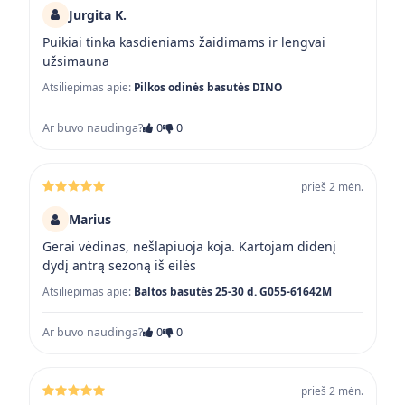
Jurgita K.
Puikiai tinka kasdieniams žaidimams ir lengvai
užsimauna
Atsiliepimas apie:
Pilkos odinės basutės DINO
Ar buvo naudinga?
0
0
prieš 2 mėn.
Marius
Gerai vėdinas, nešlapiuoja koja. Kartojam didenį
dydį antrą sezoną iš eilės
Atsiliepimas apie:
Baltos basutės 25-30 d. G055-61642M
Ar buvo naudinga?
0
0
prieš 2 mėn.