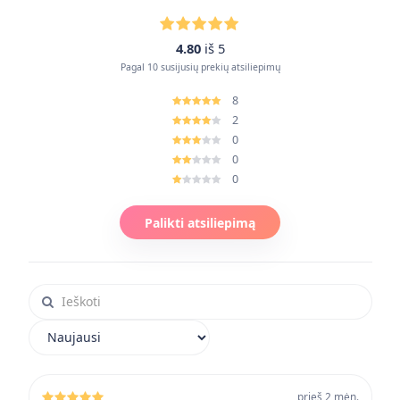
4.80
iš 5
Pagal 10 susijusių prekių atsiliepimų
8
2
0
0
0
Palikti atsiliepimą
Ieškoti atsiliepimuose
Rikiuoti atsiliepimus
prieš 2 mėn.