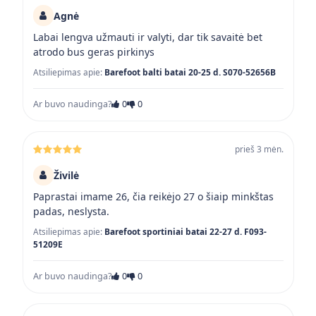
Agnė
Labai lengva užmauti ir valyti, dar tik savaitė bet
atrodo bus geras pirkinys
Atsiliepimas apie:
Barefoot balti batai 20-25 d. S070-52656B
Ar buvo naudinga?
0
0
prieš 3 mėn.
Živilė
Paprastai imame 26, čia reikėjo 27 o šiaip minkštas
padas, neslysta.
Atsiliepimas apie:
Barefoot sportiniai batai 22-27 d. F093-
51209E
Ar buvo naudinga?
0
0