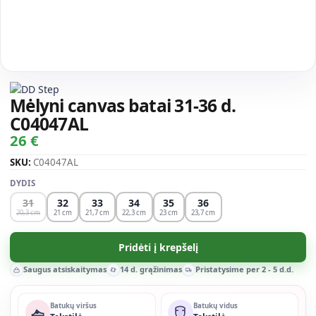
Mėlyni canvas batai 31-36 d.
C04047AL
26 €
SKU:
C04047AL
DYDIS
31
32
33
34
35
36
20,3
21
21,7
22,3
23
23,7
Pridėti į krepšelį
Saugus atsiskaitymas
14 d. grąžinimas
Pristatysime per 2 - 5 d.d.
Batukų viršus
Batukų vidus