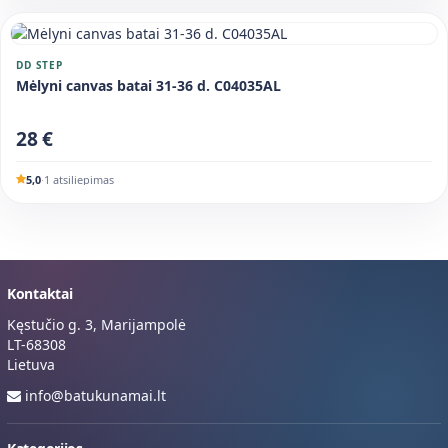
DD STEP
Mėlyni canvas batai 31-36 d. C04035AL
28 €
5,0
·
1 atsiliepimas
Kontaktai
Kęstučio g. 3, Marijampolė
LT-68308
Lietuva
info@batukunamai.lt