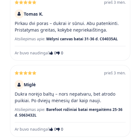
prieš 3 mėn.
Tomas K.
Pirkau dvi poras – dukrai ir sūnui. Abu patenkinti.
Pristatymas greitas, kokybė nepriekaištinga.
Atsiliepimas apie:
Mėlyni canvas batai 31-36 d. C04035AL
Ar buvo naudinga?
0
0
prieš 3 mėn.
Miglė
Dukra norėjo baltų – nors nepatvaru, bet atrodo
puikiai. Po dviejų mėnesių dar kaip nauji.
Atsiliepimas apie:
Barefoot rožiniai batai mergaitėms 25-36
d. S063432L
Ar buvo naudinga?
0
0