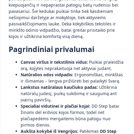
kvėpuojančių ir nepaprastai patogių batų rudeniui bei
pavasariui. Šie kedukai puikiai tinka tiek kasdieniam
nešiojimui darželyje ar mokykloje, tiek aktyviems
pasivaikščiojimams lauke. Dėka kokybiškos tekstilės ir
minkšto odinio vidpadžio, batai greitai prisitaiko prie
kojos ir užtikrina komfortą visą dieną.
Pagrindiniai privalumai
Canvas viršus ir tekstilinis vidus:
Puikiai praleidžia
orą, kojytės neprakaituoja net aktyviai judant.
Natūralios odos vidpadis:
Ergonomiškas, minkštas
ir išimamas – lengva prižiūrėti bei palaikyti švarą.
Lankstus natūralaus kaučiuko padas:
Užtikrina
natūralų judesį, puikų sukibimą ir saugumą ant
įvairių paviršių.
Specialiai vidutinei ir plačiai kojai:
DD Step batai
žinomi dėl erdvios kojos formos, todėl net
plačiapėdėms mergaitėms būna patogu nuo
pirmos dienos.
Aukšta kokybė iš Vengrijos:
Patikimas
DD Step