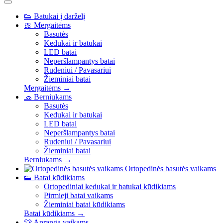
👟
Batukai į darželį
🎀
Mergaitėms
Basutės
Kedukai ir batukai
LED batai
Neperšlampantys batai
Rudeniui / Pavasariui
Žieminiai batai
Mergaitėms →
🧢
Berniukams
Basutės
Kedukai ir batukai
LED batai
Neperšlampantys batai
Rudeniui / Pavasariui
Žieminiai batai
Berniukams →
Ortopedinės basutės vaikams
👟
Batai kūdikiams
Ortopediniai kedukai ir batukai kūdikiams
Pirmieji batai vaikams
Žieminiai batai kūdikiams
Batai kūdikiams →
👕
Apranga vaikams