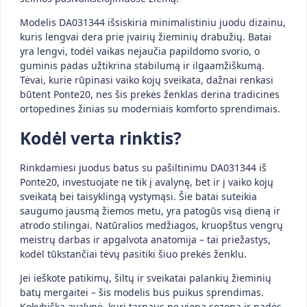
Modelis DA031344 išsiskiria minimalistiniu juodu dizainu,
kuris lengvai dera prie įvairių žieminių drabužių. Batai
yra lengvi, todėl vaikas nejaučia papildomo svorio, o
guminis padas užtikrina stabilumą ir ilgaamžiškumą.
Tėvai, kurie rūpinasi vaiko kojų sveikata, dažnai renkasi
būtent Ponte20, nes šis prekės ženklas derina tradicines
ortopedines žinias su moderniais komforto sprendimais.
Kodėl verta rinktis?
Rinkdamiesi juodus batus su pašiltinimu DA031344 iš
Ponte20, investuojate ne tik į avalynę, bet ir į vaiko kojų
sveikatą bei taisyklingą vystymąsi. Šie batai suteikia
saugumo jausmą žiemos metu, yra patogūs visą dieną ir
atrodo stilingai. Natūralios medžiagos, kruopštus vengrų
meistrų darbas ir apgalvota anatomija – tai priežastys,
kodėl tūkstančiai tėvų pasitiki šiuo prekės ženklu.
Jei ieškote patikimų, šiltų ir sveikatai palankių žieminių
batų mergaitei – šis modelis bus puikus sprendimas.
Kokybiška avalynė, kuri tarnaus ne vieną sezoną ir padės