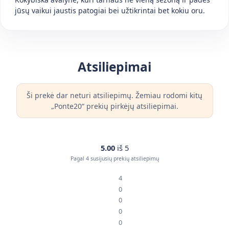
jūsų vaikui jaustis patogiai bei užtikrintai bet kokiu oru.
Atsiliepimai
Ši prekė dar neturi atsiliepimų. Žemiau rodomi kitų
„Ponte20“ prekių pirkėjų atsiliepimai.
5.00
iš 5
Pagal 4 susijusių prekių atsiliepimų
4
0
0
0
0