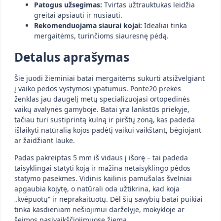
Patogus užsegimas:
Tvirtas užtrauktukas leidžia
greitai apsiauti ir nusiauti.
Rekomenduojama siaurai kojai:
Idealiai tinka
mergaitėms, turinčioms siauresnę pėdą.
Detalus aprašymas
Šie juodi žieminiai batai mergaitėms sukurti atsižvelgiant
į vaiko pėdos vystymosi ypatumus. Ponte20 prekės
ženklas jau daugelį metų specializuojasi ortopedinės
vaikų avalynės gamyboje. Batai yra lankstūs priekyje,
tačiau turi sustiprintą kulną ir pirštų zoną, kas padeda
išlaikyti natūralią kojos padėtį vaikui vaikštant, bėgiojant
ar žaidžiant lauke.
Padas pakreiptas 5 mm iš vidaus į išorę – tai padeda
taisyklingai statyti koją ir mažina netaisyklingo pėdos
statymo pasekmes. Vidinis kailinis pamušalas švelniai
apgaubia kojytę, o natūrali oda užtikrina, kad koja
„kvėpuotų“ ir neprakaituotų. Dėl šių savybių batai puikiai
tinka kasdieniam nešiojimui darželyje, mokykloje ar
šeimos pasivaikščiojimuose žiemą.