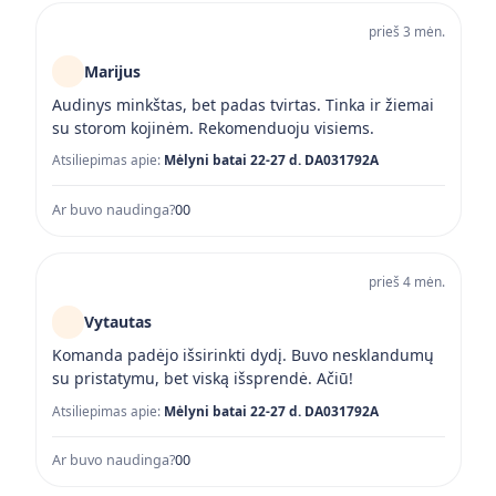
prieš 3 mėn.
Marijus
Audinys minkštas, bet padas tvirtas. Tinka ir žiemai
su storom kojinėm. Rekomenduoju visiems.
Atsiliepimas apie:
Mėlyni batai 22-27 d. DA031792A
Ar buvo naudinga?
0
0
prieš 4 mėn.
Vytautas
Komanda padėjo išsirinkti dydį. Buvo nesklandumų
su pristatymu, bet viską išsprendė. Ačiū!
Atsiliepimas apie:
Mėlyni batai 22-27 d. DA031792A
Ar buvo naudinga?
0
0