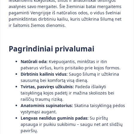
ieškantiems kokybiškos, šiltos ir anatomškai teisingos
avalynės savo mergaitei. Šie žieminiai batai mergaitėms
pagaminti Vengrijoje iš natūralios odos, o vidus švelniai
paminkštintas dirbtiniu kailiu, kuris užtikrina šilumą net
ir šaltomis žiemos dienomis.
Pagrindiniai privalumai
Natūrali oda:
Kvėpuojantis, minkštas ir itin
patvarus viršus, kuris prisitaiko prie kojos formos.
Dirbtinis kailinis vidus:
Saugo šilumą ir užtikrina
sausumą bei komfortą visą dieną.
Tvirtas, pasviręs užkulnis:
Padeda išlaikyti
taisyklingą kojos padėtį ir mažina skoliozės bei
raiščių traumų riziką.
Anatominis supinatorius:
Skatina taisyklingą pėdos
vystymąsi augant.
Lengvas neslidus guminis padas:
Su pirštų
apsauga ir puikiu sukibimu – saugu net ant slidžių
paviršių.