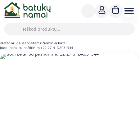
Kategorijos
Mergaitėms
Žieminiai batai
/
/
/
/
Juodi batai su pašiltinimu 22-27 d. DA031344