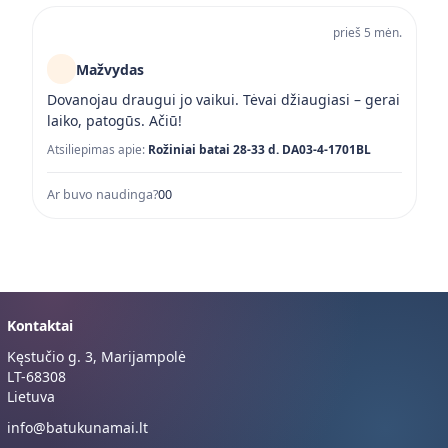
prieš 5 mėn.
Mažvydas
Dovanojau draugui jo vaikui. Tėvai džiaugiasi – gerai
laiko, patogūs. Ačiū!
Atsiliepimas apie:
Rožiniai batai 28-33 d. DA03-4-1701BL
Ar buvo naudinga?
0
0
Kontaktai
Kęstučio g. 3, Marijampolė
LT-68308
Lietuva
info@batukunamai.lt