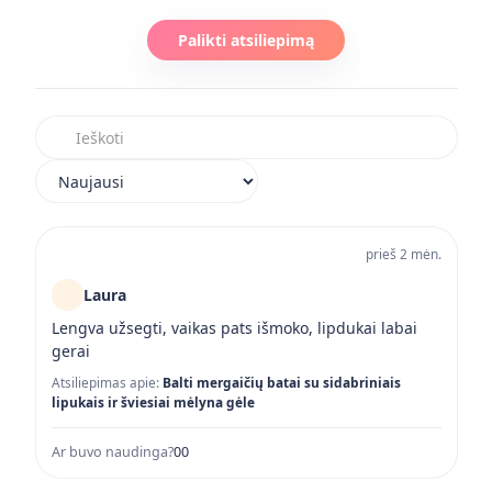
Palikti atsiliepimą
Ieškoti atsiliepimuose
Rikiuoti atsiliepimus
prieš 2 mėn.
Laura
Lengva užsegti, vaikas pats išmoko, lipdukai labai
gerai
Atsiliepimas apie:
Balti mergaičių batai su sidabriniais
lipukais ir šviesiai mėlyna gėle
Ar buvo naudinga?
0
0