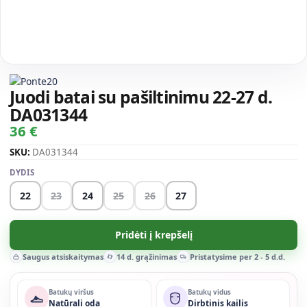
Juodi batai su pašiltinimu 22-27 d.
DA031344
36 €
SKU:
DA031344
DYDIS
22
23
24
25
26
27
Pridėti į krepšelį
Saugus atsiskaitymas
14 d. grąžinimas
Pristatysime per 2 - 5 d.d.
Batukų viršus
Batukų vidus
Natūrali oda
Dirbtinis kailis