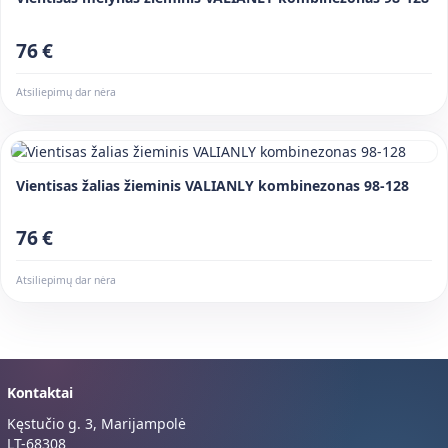
76 €
Atsiliepimų dar nėra
Vientisas žalias žieminis VALIANLY kombinezonas 98-128
76 €
Atsiliepimų dar nėra
Kontaktai
Kęstučio g. 3, Marijampolė
LT-68308