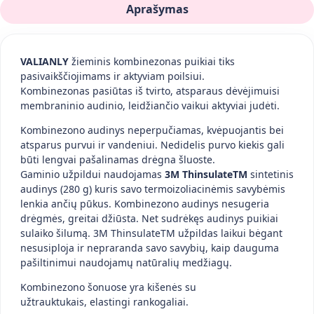
Aprašymas
VALIANLY
žieminis kombinezonas puikiai tiks
pasivaikščiojimams ir aktyviam poilsiui.
Kombinezonas pasiūtas iš tvirto
, atsparaus
dėvėjimuisi
membraninio audinio, leidžiančio vaikui aktyviai judėti.
Kombinezono audinys neperpučiamas, kvėpuojantis bei
atsparus purvui ir vandeniui. Nedidelis purvo kiekis gali
būti lengvai pašalinamas drėgna šluoste.
Gaminio užpildui naudojamas
3M ThinsulateTM
sintetinis
audinys (280 g) kuris savo termoizoliacinėmis savybėmis
lenkia ančių pūkus. Kombinezono audinys nesugeria
drėgmės, greitai džiūsta. Net sudrėkęs audinys puikiai
sulaiko šilumą. 3M ThinsulateTM
užpildas
laikui bėgant
nesusiploja ir nepraranda savo savybių, kaip dauguma
pašiltinimui naudojamų natūralių medžiagų.
Kombinezono šonuose yra kišenės su
užtrauktukais,
elastingi
rankogaliai.