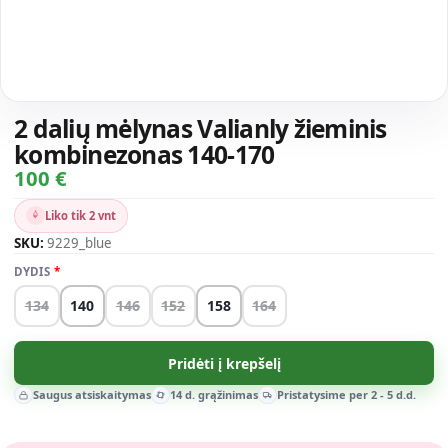
2 dalių mėlynas Valianly žieminis
kombinezonas 140-170
100 €
Liko tik 2 vnt
SKU:
9229_blue
DYDIS
134
140
146
152
158
164
Pridėti į krepšelį
Saugus atsiskaitymas
14 d. grąžinimas
Pristatysime per 2 - 5 d.d.