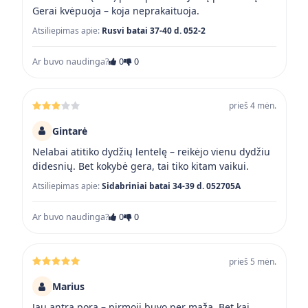
Gerai kvėpuoja – koja neprakaituoja.
Atsiliepimas apie:
Rusvi batai 37-40 d. 052-2
Ar buvo naudinga?
0
0
prieš 4 mėn.
Gintarė
Nelabai atitiko dydžių lentelę – reikėjo vienu dydžiu
didesnių. Bet kokybė gera, tai tiko kitam vaikui.
Atsiliepimas apie:
Sidabriniai batai 34-39 d. 052705A
Ar buvo naudinga?
0
0
prieš 5 mėn.
Marius
Jau antra pora – pirmoji buvo per maža. Bet kai