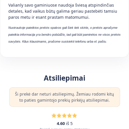
Valianly savo gaminiuose naudoja šviesą atspindinčias
detales, kad vaikus būtų galima geriau pastebėti tamsiu
paros metu ir esant prastam matomumui.
Nuotraukoje pateiktos prekės spalvos gali šiek tiek skirtis, o prekės aprašyme
pateikta informacija yra bendro pobūdžio, tad gali būti paminėtos ne visos prekės
savybės. Kilus klausimams, prašome susisiekti telefonu arba el. paštu.
Atsiliepimai
Ši prekė dar neturi atsiliepimų. Žemiau rodomi kitų
to paties gamintojo prekių pirkėjų atsiliepimai.
4.60
iš 5