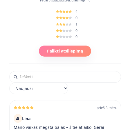
Pagal 5 susijusių prekių atsiliepimų
4
0
1
0
0
Palikti atsiliepimą
Ieškoti atsiliepimuose
Rikiuoti atsiliepimus
prieš 3 mėn.
Lina
Mano vaikas mėgsta balas – šitie atlaiko. Gerai