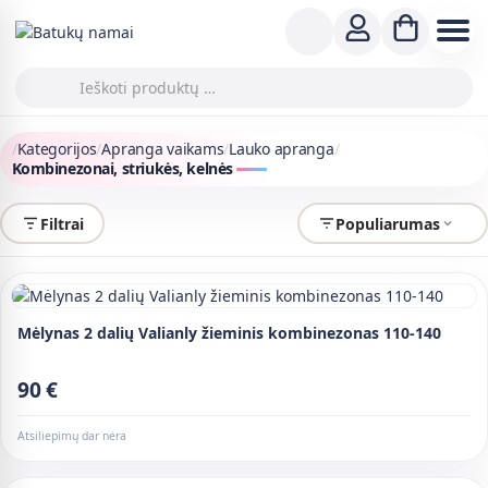
/
Kategorijos
/
Apranga vaikams
/
Lauko apranga
/
Kombinezonai, striukės, kelnės
Filtrai
Populiarumas
Mėlynas 2 dalių Valianly žieminis kombinezonas 110-140
90 €
Atsiliepimų dar nėra