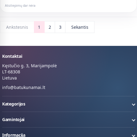
Atsiliepimų dar nėra
Ankstesnis
1
2
3
Sekantis
Kontaktai
Kęstučio g. 3, Marijampolė
LT-68308
Lietuva
info@batukunamai.lt
Kategorijos
Gamintojai
Informacija