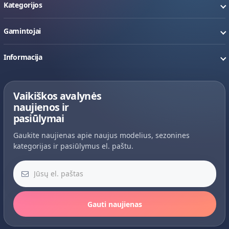
Kategorijos
Gamintojai
Informacija
Vaikiškos avalynės
naujienos ir
pasiūlymai
Gaukite naujienas apie naujus modelius, sezonines
kategorijas ir pasiūlymus el. paštu.
Jūsų el. paštas
Gauti naujienas