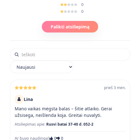
0
0
Palikti atsiliepimą
Ieškoti atsiliepimuose
Rikiuoti atsiliepimus
prieš 3 mėn.
Lina
Mano vaikas mėgsta balas – šitie atlaiko. Gerai
užsisega, neišlenda koja. Greitai nuvalyti.
Atsiliepimas apie:
Rusvi batai 37-40 d. 052-2
Ar buvo naudinga?
0
0