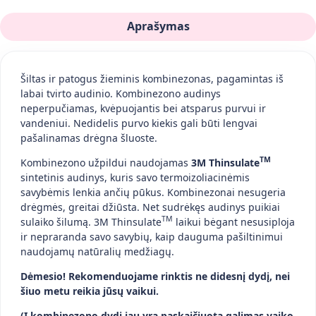
Aprašymas
Šiltas ir patogus žieminis kombinezonas, pagamintas iš
labai tvirto audinio. Kombinezono audinys
neperpučiamas, kvėpuojantis bei atsparus purvui ir
vandeniui. Nedidelis purvo kiekis gali būti lengvai
pašalinamas drėgna šluoste.
TM
Kombinezono užpildui naudojamas
3M Thinsulate
sintetinis audinys, kuris savo termoizoliacinėmis
savybėmis lenkia ančių pūkus. Kombinezonai nesugeria
drėgmės, greitai džiūsta. Net sudrėkęs audinys puikiai
TM
sulaiko šilumą. 3M Thinsulate
laikui bėgant nesusiploja
ir nepraranda savo savybių, kaip dauguma pašiltinimui
naudojamų natūralių medžiagų.
Dėmesio!
Rekomenduojame rinktis ne didesnį dydį, nei
šiuo metu reikia jūsų vaikui.
(Į kombinezono dydį jau yra paskaičiuota galimas vaiko