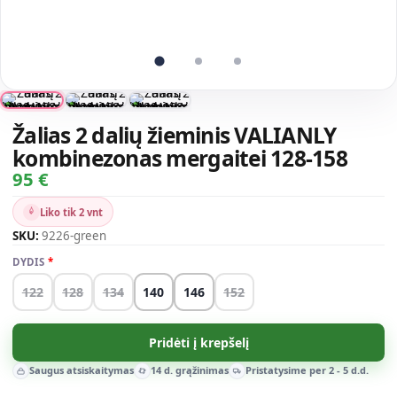
Žalias 2 dalių žieminis VALIANLY
kombinezonas mergaitei 128-158
95 €
Liko tik 2 vnt
SKU:
9226-green
DYDIS
122
128
134
140
146
152
Pridėti į krepšelį
Saugus atsiskaitymas
14 d. grąžinimas
Pristatysime per 2 - 5 d.d.