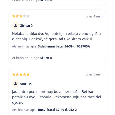
prieš 4 mėn.
Gintarė
Nelabai atitiko dydžių lentelę – reikėjo vienu dydžiu
didesnių. Bet kokybė gera, tai tiko kitam vaikui.
Atsiliepimas apie:
Sidabriniai batai 34-39 d. 052705A
Ar buvo naudinga?
0
0
prieš 5 mėn.
Marius
Jau antra pora – pirmoji buvo per maža. Bet kai
pataikiau dydį – tobula. Rekomenduoju pasitarti dėl
dydžio.
Atsiliepimas apie:
Rusvi batai 37-40 d. 052-2