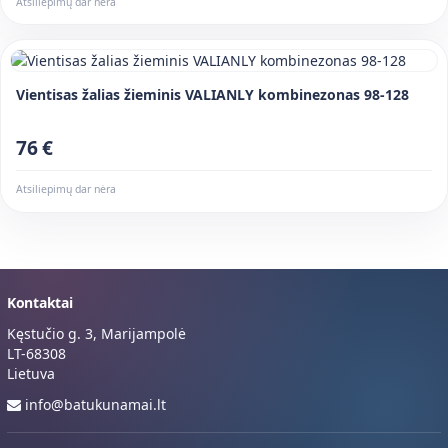
Atsiliepimų dar nėra
Vientisas žalias žieminis VALIANLY kombinezonas 98-128
76 €
Atsiliepimų dar nėra
Kontaktai
Kęstučio g. 3, Marijampolė
LT-68308
Lietuva
info@batukunamai.lt