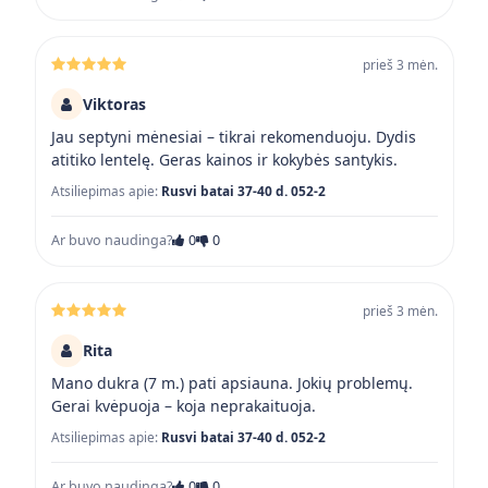
prieš 3 mėn.
Viktoras
Jau septyni mėnesiai – tikrai rekomenduoju. Dydis
atitiko lentelę. Geras kainos ir kokybės santykis.
Atsiliepimas apie:
Rusvi batai 37-40 d. 052-2
Ar buvo naudinga?
0
0
prieš 3 mėn.
Rita
Mano dukra (7 m.) pati apsiauna. Jokių problemų.
Gerai kvėpuoja – koja neprakaituoja.
Atsiliepimas apie:
Rusvi batai 37-40 d. 052-2
Ar buvo naudinga?
0
0