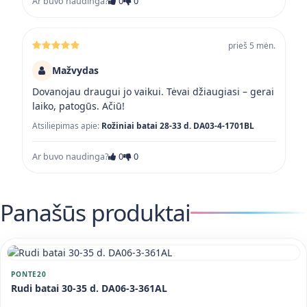
Ar buvo naudinga?
0
0
prieš 5 mėn.
Mažvydas
Dovanojau draugui jo vaikui. Tėvai džiaugiasi – gerai
laiko, patogūs. Ačiū!
Atsiliepimas apie:
Rožiniai batai 28-33 d. DA03-4-1701BL
Ar buvo naudinga?
0
0
Panašūs produktai
PONTE20
Rudi batai 30-35 d. DA06-3-361AL