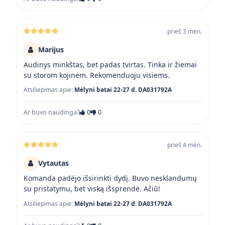
prieš 3 mėn.
Marijus
Audinys minkštas, bet padas tvirtas. Tinka ir žiemai
su storom kojinėm. Rekomenduoju visiems.
Atsiliepimas apie:
Mėlyni batai 22-27 d. DA031792A
Ar buvo naudinga?
0
0
prieš 4 mėn.
Vytautas
Komanda padėjo išsirinkti dydį. Buvo nesklandumų
su pristatymu, bet viską išsprendė. Ačiū!
Atsiliepimas apie:
Mėlyni batai 22-27 d. DA031792A