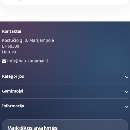
Kontaktai
Kęstučio g. 3, Marijampolė
LT-68308
Lietuva
info@batukunamai.lt
Kategorijos
Gamintojai
Informacija
Vaikiškos avalynės