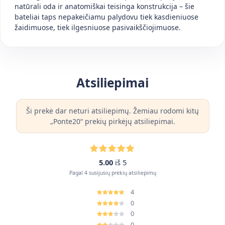
natūrali oda ir anatomiškai teisinga konstrukcija – šie
bateliai taps nepakeičiamu palydovu tiek kasdieniuose
žaidimuose, tiek ilgesniuose pasivaikščiojimuose.
Atsiliepimai
Ši prekė dar neturi atsiliepimų. Žemiau rodomi kitų
„Ponte20“ prekių pirkėjų atsiliepimai.
5.00
iš 5
Pagal 4 susijusių prekių atsiliepimų
4
0
0
0