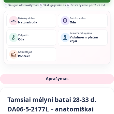
Saugus atsiskaitymas
14 d. grąžinimas
Pristatysime per 2 - 5 d.d.
Batukų viršus
Batukų vidus
Natūrali oda
Oda
Rekomenduojama
Vidpadis
Vidutinei ir plačiai
Oda
kojai.
Gamintojas
Ponte20
Aprašymas
Tamsiai mėlyni batai 28-33 d.
DA06-5-2177L – anatomiškai