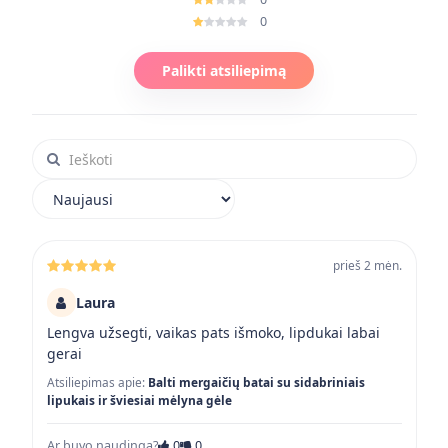
0
Palikti atsiliepimą
Ieškoti atsiliepimuose
Rikiuoti atsiliepimus
prieš 2 mėn.
Laura
Lengva užsegti, vaikas pats išmoko, lipdukai labai
gerai
Atsiliepimas apie:
Balti mergaičių batai su sidabriniais
lipukais ir šviesiai mėlyna gėle
Ar buvo naudinga?
0
0