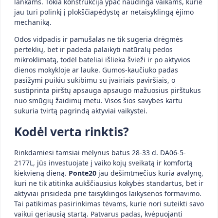
lankams. Tokia konstrukcija ypač naudinga vaikams, kurie
jau turi polinkį į plokščiapėdystę ar netaisyklingą ėjimo
mechaniką.
Odos vidpadis ir pamušalas ne tik sugeria drėgmės
perteklių, bet ir padeda palaikyti natūralų pėdos
mikroklimatą, todėl bateliai išlieka švieži ir po aktyvios
dienos mokykloje ar lauke. Gumos-kaučiuko padas
pasižymi puikiu sukibimu su įvairiais paviršiais, o
sustiprinta pirštų apsauga apsaugo mažuosius pirštukus
nuo smūgių žaidimų metu. Visos šios savybės kartu
sukuria tvirtą pagrindą aktyviai vaikystei.
Kodėl verta rinktis?
Rinkdamiesi tamsiai mėlynus batus 28-33 d. DA06-5-
2177L, jūs investuojate į vaiko kojų sveikatą ir komfortą
kiekvieną dieną.
Ponte20
jau dešimtmečius kuria avalynę,
kuri ne tik atitinka aukščiausius kokybės standartus, bet ir
aktyviai prisideda prie taisyklingos laikysenos formavimo.
Tai patikimas pasirinkimas tėvams, kurie nori suteikti savo
vaikui geriausią startą. Patvarus padas, kvėpuojanti