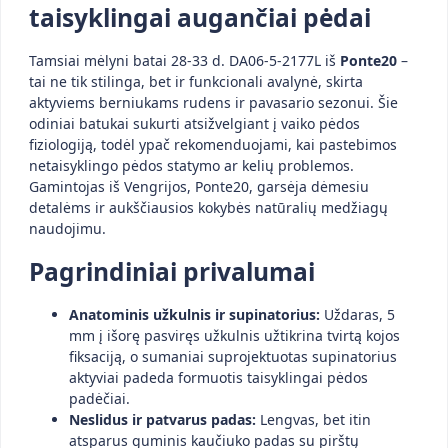
taisyklingai augančiai pėdai
Tamsiai mėlyni batai 28-33 d. DA06-5-2177L iš
Ponte20
–
tai ne tik stilinga, bet ir funkcionali avalynė, skirta
aktyviems berniukams rudens ir pavasario sezonui. Šie
odiniai batukai sukurti atsižvelgiant į vaiko pėdos
fiziologiją, todėl ypač rekomenduojami, kai pastebimos
netaisyklingo pėdos statymo ar kelių problemos.
Gamintojas iš Vengrijos, Ponte20, garsėja dėmesiu
detalėms ir aukščiausios kokybės natūralių medžiagų
naudojimu.
Pagrindiniai privalumai
Anatominis užkulnis ir supinatorius:
Uždaras, 5
mm į išorę pasviręs užkulnis užtikrina tvirtą kojos
fiksaciją, o sumaniai suprojektuotas supinatorius
aktyviai padeda formuotis taisyklingai pėdos
padėčiai.
Neslidus ir patvarus padas:
Lengvas, bet itin
atsparus guminis kaučiuko padas su pirštų