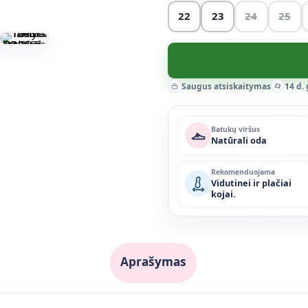
22
23
24
25
Saugus atsiskaitymas
14 d.
Batukų viršus
Natūrali oda
Rekomenduojama
Vidutinei ir plačiai
kojai.
Aprašymas