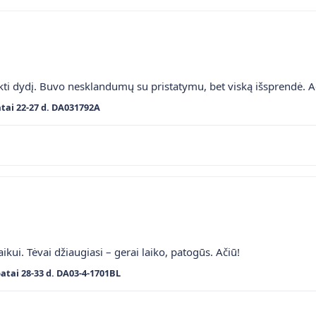
ti dydį. Buvo nesklandumų su pristatymu, bet viską išsprendė. A
tai 22-27 d. DA031792A
kui. Tėvai džiaugiasi – gerai laiko, patogūs. Ačiū!
batai 28-33 d. DA03-4-1701BL