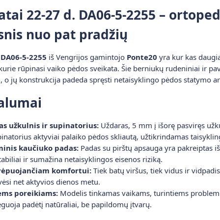
tai 22-27 d. DA06-5-2255 – ortoped
snis nuo pat pradžių
. DA06-5-2255
iš Vengrijos gamintojo
Ponte20
yra kur kas daugia
rie rūpinasi vaiko pėdos sveikata. Šie berniukų rudeniniai ir pava
ojai, o jų konstrukcija padeda spręsti netaisyklingo pėdos statymo 
valumai
s užkulnis ir supinatorius:
Uždaras, 5 mm į išorę pasviręs užku
inatorius aktyviai palaiko pėdos skliautą, užtikrindamas taisykli
minis kaučiuko padas:
Padas su pirštų apsauga yra pakreiptas iš
stabiliai ir sumažina netaisyklingos eisenos riziką.
vėpuojančiam komfortui:
Tiek batų viršus, tiek vidus ir vidpadi
 vėsi net aktyvios dienos metu.
ems poreikiams:
Modelis tinkamas vaikams, turintiems problem
reguoja padėtį natūraliai, be papildomų įtvarų.