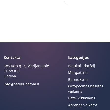
Kontaktai
Kategorijos
Kęstučio g. 3, Marijampolė
Batukai į darželį
LT-68308
Mergaitėms
Lietuva
Berniukams
info@batukunamai.lt
Ortopedinės basutės
vaikams
Batai kūdikiams
Apranga vaikams