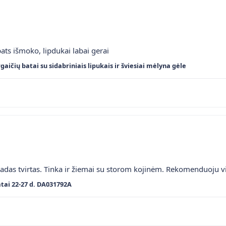
ats išmoko, lipdukai labai gerai
gaičių batai su sidabriniais lipukais ir šviesiai mėlyna gėle
adas tvirtas. Tinka ir žiemai su storom kojinėm. Rekomenduoju v
tai 22-27 d. DA031792A