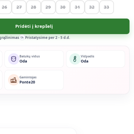
26
27
28
29
30
31
32
33
Pridėti į krepšelį
 grąžinimas
Pristatysime per 2 - 5 d.d.
Batukų vidus
Vidpadis
Oda
Oda
Gamintojas
Ponte20