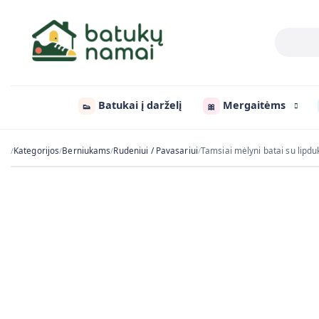
Batukai į darželį
Mergaitėms
👟
🎀
Kategorijos
Berniukams
Rudeniui / Pavasariui
Tamsiai mėlyni batai su lipd
/
/
/
/