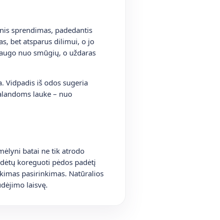
erinis sprendimas, padedantis
s, bet atsparus dilimui, o jo
apsaugo nuo smūgių, o uždaras
a. Vidpadis iš odos sugeria
valandoms lauke – nuo
mėlyni batai ne tik atrodo
 padėtų koreguoti pėdos padėtį
tikimas pasirinkimas. Natūralios
dėjimo laisvę.