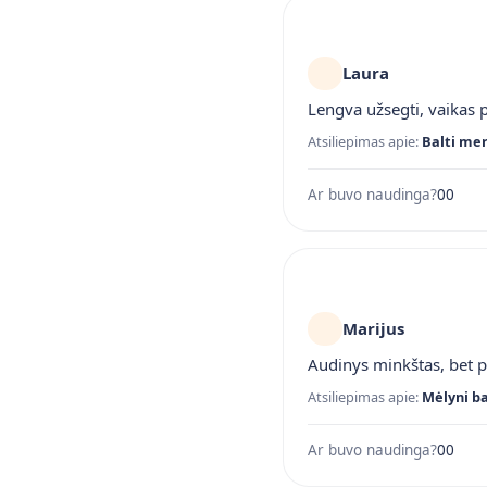
Laura
Lengva užsegti, vaikas p
Atsiliepimas apie:
Balti mer
Ar buvo naudinga?
0
0
Marijus
Audinys minkštas, bet p
Atsiliepimas apie:
Mėlyni ba
Ar buvo naudinga?
0
0