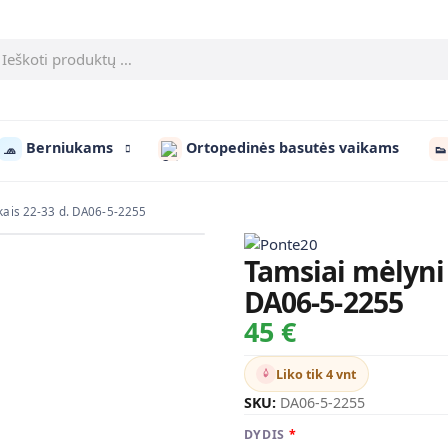
Berniukams
Ortopedinės basutės vaikams
🧢
👟
ukais 22-33 d. DA06-5-2255
Tamsiai mėlyni 
DA06-5-2255
45 €
Liko tik 4 vnt
SKU:
DA06-5-2255
DYDIS