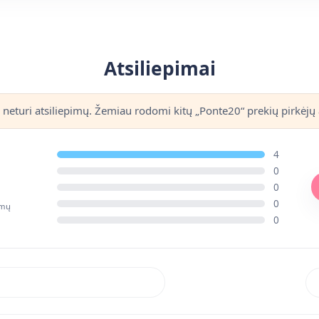
Atsiliepimai
 neturi atsiliepimų. Žemiau rodomi kitų „Ponte20“ prekių pirkėjų 
4
0
0
0
imų
0
Rik