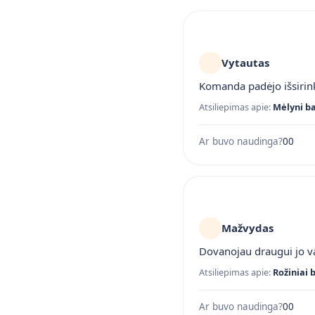
Vytautas
Komanda padėjo išsirink
Atsiliepimas apie:
Mėlyni ba
Ar buvo naudinga?
0
0
Mažvydas
Dovanojau draugui jo vai
Atsiliepimas apie:
Rožiniai 
Ar buvo naudinga?
0
0