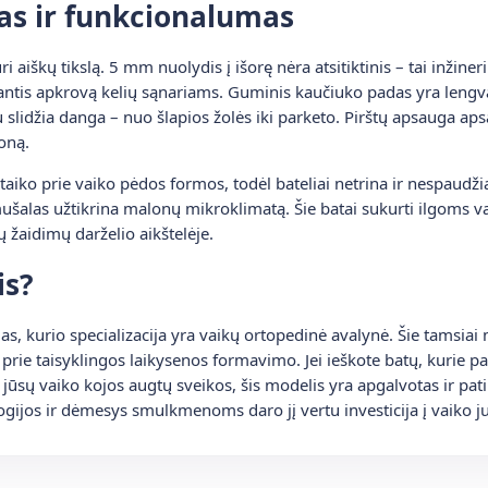
as ir funkcionalumas
i aiškų tikslą. 5 mm nuolydis į išorę nėra atsitiktinis – tai inžin
inantis apkrovą kelių sąnariams. Guminis kaučiuko padas yra lengva
u slidžia danga – nuo šlapios žolės iki parketo. Pirštų apsauga 
šoną.
sitaiko prie vaiko pėdos formos, todėl bateliai netrina ir nespaudži
mušalas užtikrina malonų mikroklimatą. Šie batai sukurti ilgoms 
ų žaidimų darželio aikštelėje.
is?
s, kurio specializacija yra vaikų ortopedinė avalynė. Šie tamsiai 
eda prie taisyklingos laikysenos formavimo. Jei ieškote batų, kurie
ad jūsų vaiko kojos augtų sveikos, šis modelis yra apgalvotas ir pa
ijos ir dėmesys smulkmenoms daro jį vertu investicija į vaiko ju