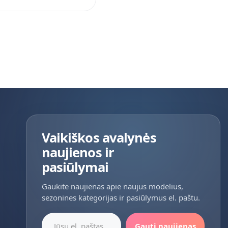
Vaikiškos avalynės
naujienos ir
pasiūlymai
Gaukite naujienas apie naujus modelius,
sezonines kategorijas ir pasiūlymus el. paštu.
Jūsų el. paštas
Gauti naujienas