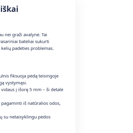
iškai
u nei graži avalynė. Tai
sariniai bateliai sukurti
ar kelių padėties problemas.
lnis fiksuoja pėdą teisingoje
ngą vystymąsi.
 vidaus į išorę 5 mm – ši detalė
s pagaminti iš natūralios odos,
ų su netaisyklingu pėdos