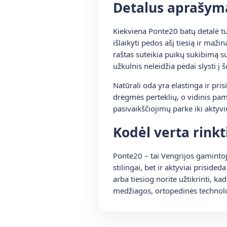
Detalus aprašym
Kiekviena Ponte20 batų detalė tur
išlaikyti pėdos ašį tiesią ir maž
raštas suteikia puikų sukibimą s
užkulnis neleidžia pėdai slysti į 
Natūrali oda yra elastinga ir pri
drėgmės perteklių, o vidinis pa
pasivaikščiojimų parke iki aktyvi
Kodėl verta rinkt
Ponte20 – tai Vengrijos gamintoja
stilingai, bet ir aktyviai prisid
arba tiesiog norite užtikrinti, k
medžiagos, ortopedinės technolog