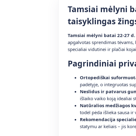
Tamsiai mėlyni ba
taisyklingas žing
Tamsiai mėlyni batai 22-27 d
apgalvotas sprendimas tėvams, ku
specialiai vidutinei ir plačiai k
Pagrindiniai pri
Ortopediškai suformuota
padėtyje, o integruotas sup
Neslidus ir patvarus gu
išlaiko vaiko koją idealiai 
Natūralios medžiagos k
todėl pėda išlieka sausa ir
Rekomendacija speciali
statymu ar keliais – jis ko