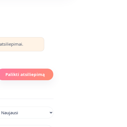
atsiliepimai.
Palikti atsiliepimą
iuoti atsiliepimus