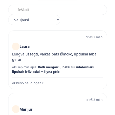
Ieškoti atsiliepimuose
Rikiuoti atsiliepimus
prieš 2 mėn.
Laura
Lengva užsegti, vaikas pats išmoko, lipdukai labai
gerai
Atsiliepimas apie:
Balti mergaičių batai su sidabriniais
lipukais ir šviesiai mėlyna gėle
Ar buvo naudinga?
0
0
prieš 3 mėn.
Marijus