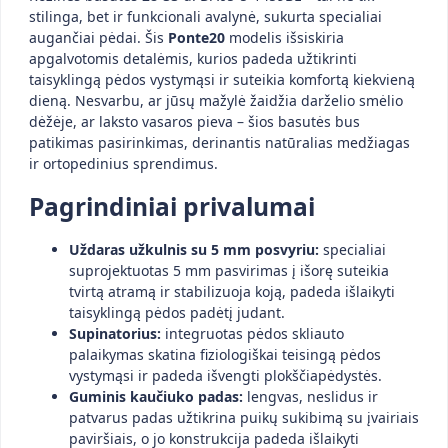
stilinga, bet ir funkcionali avalynė, sukurta specialiai
augančiai pėdai. Šis
Ponte20
modelis išsiskiria
apgalvotomis detalėmis, kurios padeda užtikrinti
taisyklingą pėdos vystymąsi ir suteikia komfortą kiekvieną
dieną. Nesvarbu, ar jūsų mažylė žaidžia darželio smėlio
dėžėje, ar laksto vasaros pieva – šios basutės bus
patikimas pasirinkimas, derinantis natūralias medžiagas
ir ortopedinius sprendimus.
Pagrindiniai privalumai
Uždaras užkulnis su 5 mm posvyriu:
specialiai
suprojektuotas 5 mm pasvirimas į išorę suteikia
tvirtą atramą ir stabilizuoja koją, padeda išlaikyti
taisyklingą pėdos padėtį judant.
Supinatorius:
integruotas pėdos skliauto
palaikymas skatina fiziologiškai teisingą pėdos
vystymąsi ir padeda išvengti plokščiapėdystės.
Guminis kaučiuko padas:
lengvas, neslidus ir
patvarus padas užtikrina puikų sukibimą su įvairiais
paviršiais, o jo konstrukcija padeda išlaikyti