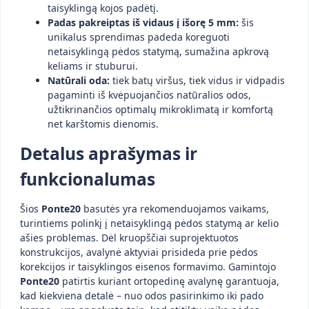
taisyklingą kojos padėtį.
Padas pakreiptas iš vidaus į išorę 5 mm:
šis
unikalus sprendimas padeda koreguoti
netaisyklingą pėdos statymą, sumažina apkrovą
keliams ir stuburui.
Natūrali oda:
tiek batų viršus, tiek vidus ir vidpadis
pagaminti iš kvėpuojančios natūralios odos,
užtikrinančios optimalų mikroklimatą ir komfortą
net karštomis dienomis.
Detalus aprašymas ir
funkcionalumas
Šios
Ponte20
basutės yra rekomenduojamos vaikams,
turintiems polinkį į netaisyklingą pėdos statymą ar kelio
ašies problemas. Dėl kruopščiai suprojektuotos
konstrukcijos, avalynė aktyviai prisideda prie pėdos
korekcijos ir taisyklingos eisenos formavimo. Gamintojo
Ponte20
patirtis kuriant ortopedinę avalynę garantuoja,
kad kiekviena detalė – nuo odos pasirinkimo iki pado