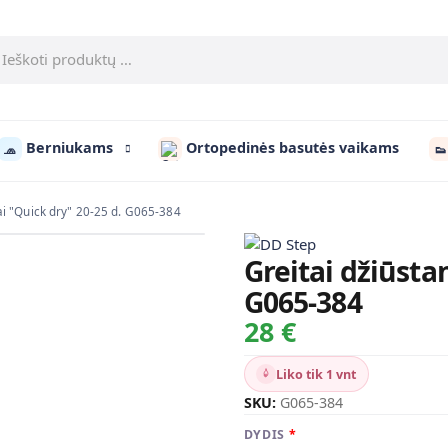
Berniukams
Ortopedinės basutės vaikams
🧢
👟
ai "Quick dry" 20-25 d. G065-384
Greitai džiūsta
G065-384
28 €
Liko tik 1 vnt
SKU:
G065-384
DYDIS