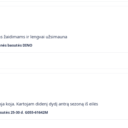
ms žaidimams ir lengvai užsimauna
inės basutės DINO
ja koja. Kartojam didenį dydį antrą sezoną iš eilės
sutės 25-30 d. G055-61642M