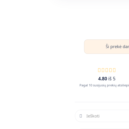
Ši prekė da
4.80
iš 5
Pagal 10 susijusių prekių atsilie
Ieškoti atsiliepimuose