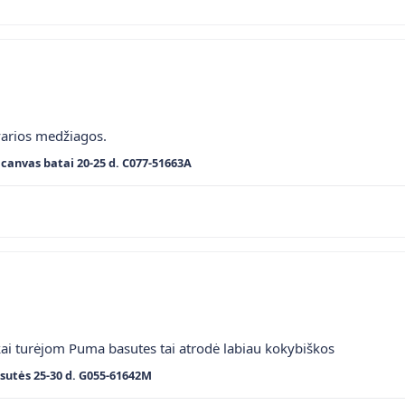
varios medžiagos.
canvas batai 20-25 d. C077-51663A
kai turėjom Puma basutes tai atrodė labiau kokybiškos
sutės 25-30 d. G055-61642M