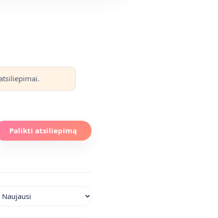
tsiliepimai.
Palikti atsiliepimą
iuoti atsiliepimus