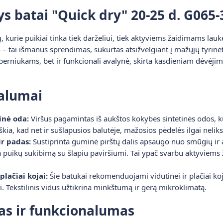
ys batai "Quick dry" 20-25 d. G065-
ų, kurie puikiai tinka tiek darželiui, tiek aktyviems žaidimams lau
4
– tai išmanus sprendimas, sukurtas atsižvelgiant į mažųjų tyrinėt
berniukams, bet ir funkcionali avalynė, skirta kasdieniam dėvėjimu
valumai
inė oda:
Viršus pagamintas iš aukštos kokybės sintetinės odos, kur
reiškia, kad net ir sušlapusios balutėje, mažosios pėdelės ilgai neli
r padas:
Sustiprinta guminė pirštų dalis apsaugo nuo smūgių ir a
a puikų sukibimą su šlapiu paviršiumi. Tai ypač svarbu aktyviem
plačiai kojai:
Šie batukai rekomenduojami vidutinei ir plačiai koja
i. Tekstilinis vidus užtikrina minkštumą ir gerą mikroklimatą.
as ir funkcionalumas