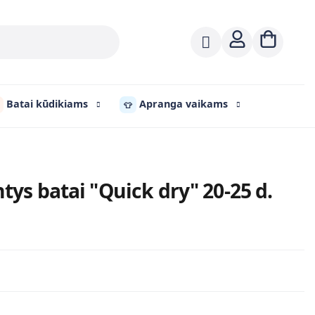
Batai kūdikiams
Apranga vaikams
👕
ntys batai "Quick dry" 20-25 d.