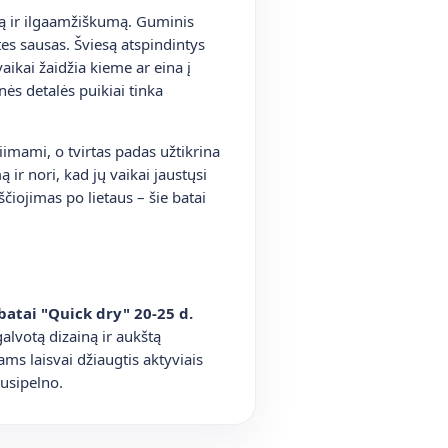
ą ir ilgaamžiškumą. Guminis
es sausas. Šviesą atspindintys
kai žaidžia kieme ar eina į
nės detalės puikiai tinka
iimami, o tvirtas padas užtikrina
ir nori, kad jų vaikai jaustųsi
čiojimas po lietaus – šie batai
batai "Quick dry" 20-25 d.
lvotą dizainą ir aukštą
ams laisvai džiaugtis aktyviais
nusipelno.