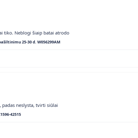
ai tiko. Neblogi šiaip batai atrodo
pašiltinimu 25-30 d. W056299AM
 padas neslysta, tvirti siūlai
K1596-42515