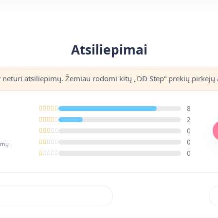
Atsiliepimai
r neturi atsiliepimų. Žemiau rodomi kitų „DD Step“ prekių pirkėjų a
8
2
0
0
pimų
0
Rik