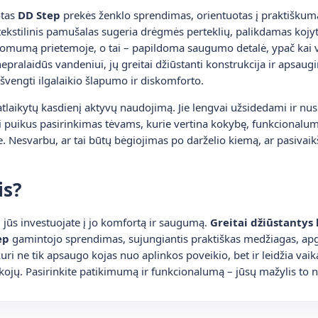
otas
DD Step
prekės ženklo sprendimas, orientuotas į praktiškum
tekstilinis pamušalas sugeria drėgmės perteklių, palikdamas kojyt
omumą prietemoje, o tai – papildoma saugumo detalė, ypač kai vai
nepralaidūs vandeniui, jų greitai džiūstanti konstrukcija ir apsaugi
išvengti ilgalaikio šlapumo ir diskomforto.
 atlaikytų kasdienį aktyvų naudojimą. Jie lengvai užsidedami ir nus
ai puikus pasirinkimas tėvams, kurie vertina kokybę, funkcionalumą 
. Nesvarbu, ar tai būtų bėgiojimas po darželio kiemą, ar pasivaikš
is?
 jūs investuojate į jo komfortą ir saugumą.
Greitai džiūstantys 
ep
gamintojo sprendimas, sujungiantis praktiškas medžiagas, apga
uri ne tik apsaugo kojas nuo aplinkos poveikio, bet ir leidžia vaik
 kojų. Pasirinkite patikimumą ir funkcionalumą – jūsų mažylis to 