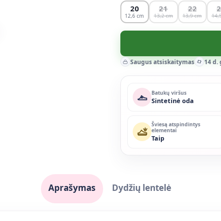
20
21
22
12,6
13,2
13,9
14,
Saugus atsiskaitymas
14 d.
Batukų viršus
Sintetinė oda
Šviesą atspindintys
elementai
Taip
Aprašymas
Dydžių lentelė