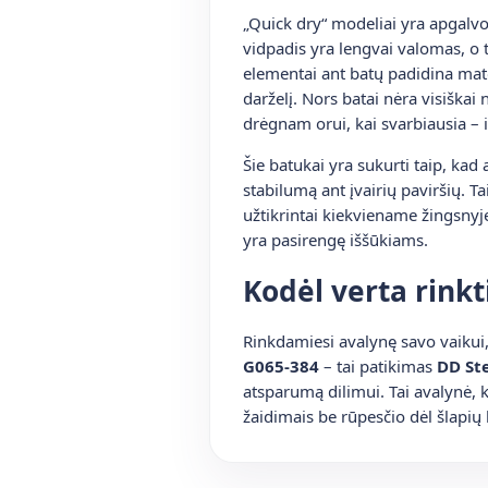
„Quick dry“ modeliai yra apgalv
vidpadis yra lengvai valomas, o 
elementai ant batų padidina mat
darželį. Nors batai nėra visiškai 
drėgnam orui, kai svarbiausia – 
Šie batukai yra sukurti taip, kad
stabilumą ant įvairių paviršių. T
užtikrintai kiekviename žingsnyje
yra pasirengę iššūkiams.
Kodėl verta rinkt
Rinkdamiesi avalynę savo vaikui,
G065-384
– tai patikimas
DD St
atsparumą dilimui. Tai avalynė, k
žaidimais be rūpesčio dėl šlapių