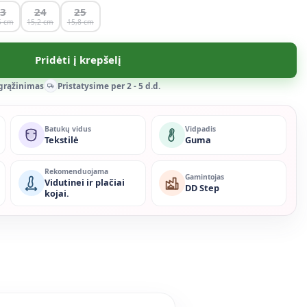
23
24
25
5
15,2
15,8
Pridėti į krepšelį
 grąžinimas
Pristatysime per 2 - 5 d.d.
Batukų vidus
Vidpadis
Tekstilė
Guma
Rekomenduojama
Gamintojas
Vidutinei ir plačiai
DD Step
kojai.