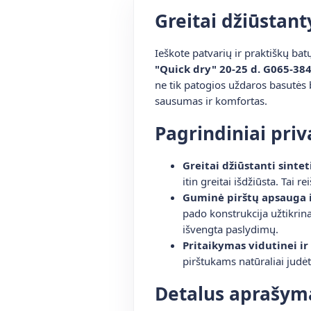
Greitai džiūstant
Ieškote patvarių ir praktiškų bat
"Quick dry" 20-25 d. G065-38
ne tik patogios uždaros basutės 
sausumas ir komfortas.
Pagrindiniai pri
Greitai džiūstanti sintet
itin greitai išdžiūsta. Tai 
Guminė pirštų apsauga i
pado konstrukcija užtikrin
išvengta paslydimų.
Pritaikymas vidutinei ir 
pirštukams natūraliai judėt
Detalus aprašym