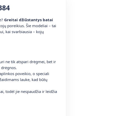
384
ke?
Greitai džiūstantys batai
ojų poreikius. Šie modeliai – tai
i, kai svarbiausia – kojų
i ne tik atspari drėgmei, bet ir
ks drėgnos.
plinkos poveikio, o speciali
s žaidimams lauke, kad būtų
i, todėl jie nespaudžia ir leidžia