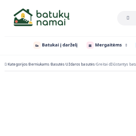
Batukai į darželį
Mergaitėms
👟
🎀
Kategorijos
Berniukams
Basutės
Uždaros basutės
Greitai džiūstantys bat
/
/
/
/
/