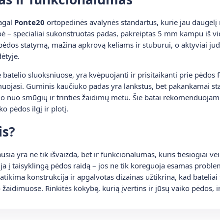
agal
Ponte20
ortopedinės avalynės standartus, kurie jau daugel
bė – specialiai sukonstruotas padas, pakreiptas 5 mm kampu iš vi
ėdos statymą, mažina apkrovą keliams ir stuburui, o aktyviai juda
dėtyje.
batelio sluoksniuose, yra kvėpuojanti ir prisitaikanti prie pėdos
rmuojasi. Guminis kaučiuko padas yra lankstus, bet pakankamai st
 nuo smūgių ir trinties žaidimų metu. Šie batai rekomenduojami si
o pėdos ilgį ir plotį.
is?
sia yra ne tik išvaizda, bet ir funkcionalumas, kuris tiesiogiai ve
ja į taisyklingą pėdos raidą – jos ne tik koreguoja esamas problem
tikima konstrukcija ir apgalvotas dizainas užtikrina, kad bateliai t
ko žaidimuose. Rinkitės kokybę, kurią įvertins ir jūsų vaiko pėdos, 