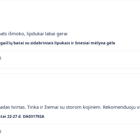
ats išmoko, lipdukai labai gerai
gaičių batai su sidabriniais lipukais ir šviesiai mėlyna gėle
0
adas tvirtas. Tinka ir žiemai su storom kojinėm. Rekomenduoju v
tai 22-27 d. DA031792A
0