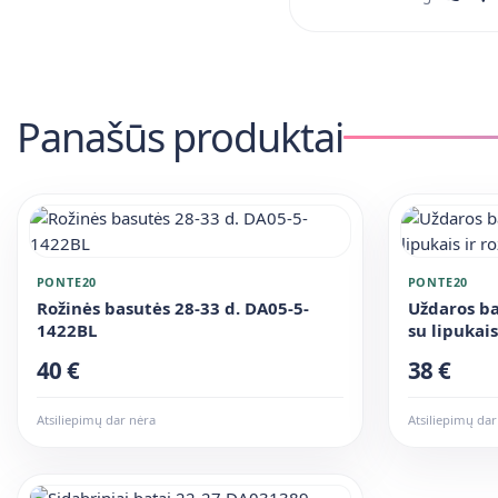
Panašūs produktai
PONTE20
PONTE20
Rožinės basutės 28-33 d. DA05-5-
Uždaros b
1422BL
su lipukai
22-33 d.
40 €
38 €
Atsiliepimų dar nėra
Atsiliepimų dar