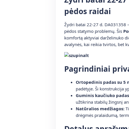
pėdos raidai
Žydri batai 22-27 d. DA031358 – 
pėdos statymo problemų. Šis
Po
komfortą aktyviai darželinuko di
avalynės, kai reikia tvirtos, bet
Pagrindiniai pri
Ortopedinis padas su 5
padėtyje. Ši konstrukcija
Guminis kaučiuko padas 
užtikrina stabilų žingsnį an
Natūralios medžiagos:
Ti
drėgmės pralaidumą, termo
Detalus aprašym