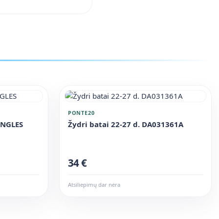
PONTE20
ANGLES
Žydri batai 22-27 d. DA031361A
34 €
Atsiliepimų dar nėra