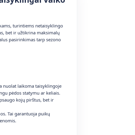
ikams, turintiems netaisyklingo
s, bet ir užtikrina maksimalų
ealus pasirinkimas tarp sezono
a nuolat laikoma taisyklingoje
ngu pėdos statymu ar keliais.
psaugo kojų pirštus, bet ir
dos. Tai garantuoja puikų
ienomis.