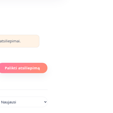
atsiliepimai.
Palikti atsiliepimą
iuoti atsiliepimus