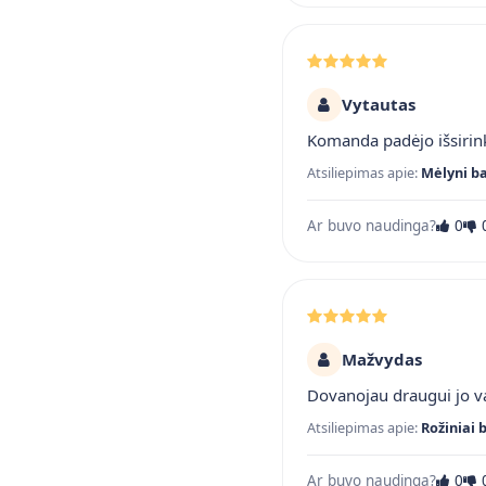
Vytautas
Komanda padėjo išsirink
Atsiliepimas apie:
Mėlyni ba
Ar buvo naudinga?
0
Mažvydas
Dovanojau draugui jo vai
Atsiliepimas apie:
Rožiniai 
Ar buvo naudinga?
0