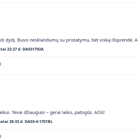
ti dydį. Buvo nesklandumų su pristatymu, bet viską išsprendė. A
tai 22-27 d. DA031792A
0
kui. Tėvai džiaugiasi – gerai laiko, patogūs. Ačiū!
batai 28-33 d. DA03-4-1701BL
0