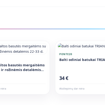
PONTE20
Balti odiniai batukai TRI
altos basutės mergaitėms
s ir rožinėmis detalėmis
34 €
 nėra
Atsiliepimų dar nėra