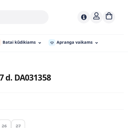
Batai kūdikiams
Apranga vaikams
👕
27 d. DA031358
26
27