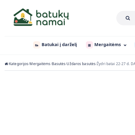
Batukai į darželį
Mergaitėms
👟
🎀
Kategorijos
Mergaitėms
Basutės
Uždaros basutės
Žydri batai 22-27 d. 
/
/
/
/
/