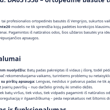
tai profesionalios ortopedinės basutės iš Vengrijos, sukurtos va
nte20
modelis ne tik sprendžia kojų padėties korekcijos klausimu
enai. Pagamintos iš natūralios odos, šios uždaros basutės yra id
 kvėpuojančios apsaugos.
valumai
 mm nuolydžiu:
Batų padas pakreiptas iš vidaus į išorę, todėl pėd
 ypač rekomenduojama vaikams, turintiems problemų su netaisykli
su pirštų apsauga:
Lengvas, neslidus ir patvarus padas ne tik a
t įvairių paviršių – nuo darželio grindų iki smėlio dėžės.
ek batų viršus, tiek vidus, tiek vidpadis pagaminti iš natūralios o
reguliaciją ir ilgaamžiškumą – pėda neprakaituos net šiltomis d
as ir funkcionalumas