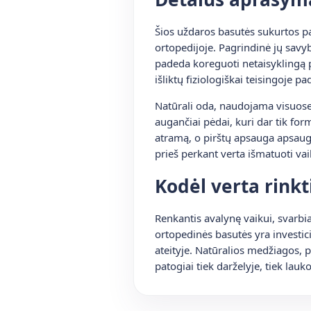
Šios uždaros basutės sukurtos p
ortopedijoje. Pagrindinė jų savy
padeda koreguoti netaisyklingą p
išliktų fiziologiškai teisingoje pa
Natūrali oda, naudojama visuose 
augančiai pėdai, kuri dar tik fo
atramą, o pirštų apsauga apsaugo
prieš perkant verta išmatuoti vaik
Kodėl verta rinkt
Renkantis avalynę vaikui, svarbiau
ortopedinės basutės yra investici
ateityje. Natūralios medžiagos, pa
patogiai tiek darželyje, tiek lau