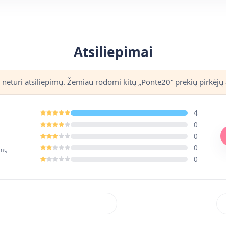
Atsiliepimai
 neturi atsiliepimų. Žemiau rodomi kitų „Ponte20“ prekių pirkėjų 
4
0
0
0
imų
0
Rik