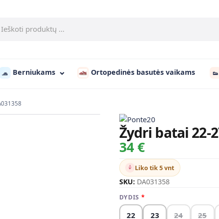
Berniukams
Ortopedinės basutės vaikams
🧢
👟
DA031358
Žydri batai 22-
34 €
Liko tik 5 vnt
SKU:
DA031358
DYDIS
22
23
24
25