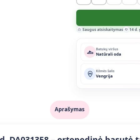
Saugus atsiskaitymas
14 d.
Batukų viršus
Natūrali oda
Kilmės šalis
Vengrija
Aprašymas
 d. DA031358 – ortopedinė basutė t