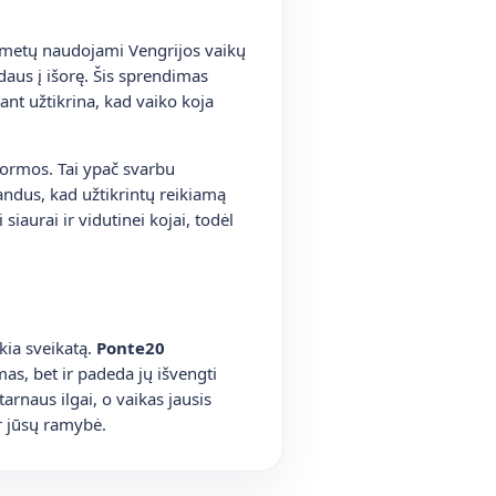
į metų naudojami Vengrijos vaikų
daus į išorę. Šis sprendimas
nt užtikrina, kad vaiko koja
 formos. Tai ypač svarbu
andus, kad užtikrintų reikiamą
aurai ir vidutinei kojai, todėl
ikia sveikatą.
Ponte20
as, bet ir padeda jų išvengti
arnaus ilgai, o vaikas jausis
ir jūsų ramybė.