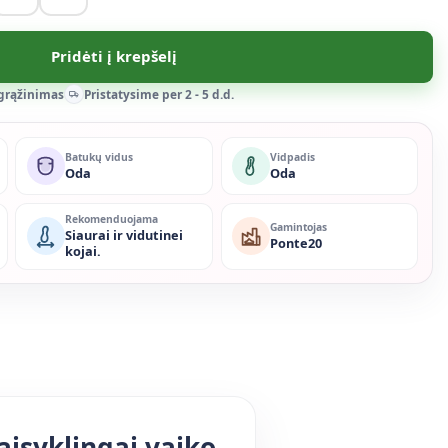
Pridėti į krepšelį
 grąžinimas
Pristatysime per 2 - 5 d.d.
Batukų vidus
Vidpadis
Oda
Oda
Rekomenduojama
Gamintojas
Siaurai ir vidutinei
Ponte20
kojai.
aisyklingai vaiko